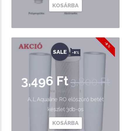
KOSÁRBA
-8 %
SALE
-8%
3,496 Ft
3,800 Ft
Nettó ár: 2,753 Ft
A..L Aqualine RO előszűrő betét
készlet 3db-os
KOSÁRBA