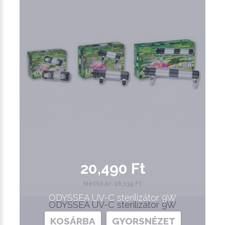
20,490 Ft
Nettó ár: 16,134 Ft
ODYSSEA UV-C sterilizátor 9W
ODYSSEA UV-C sterilizátor 9W
KOSÁRBA
GYORSNÉZET