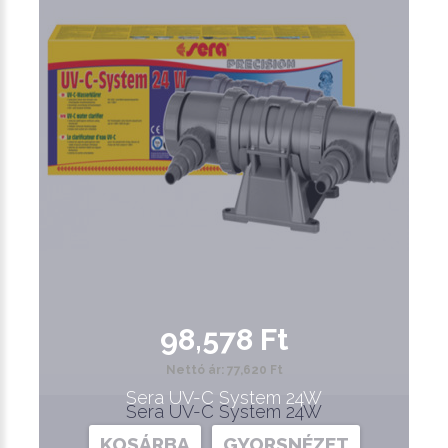
98,578 Ft
Nettó ár: 77,620 Ft
Sera UV-C System 24W
Sera UV-C System 24W
KOSÁRBA
GYORSNÉZET