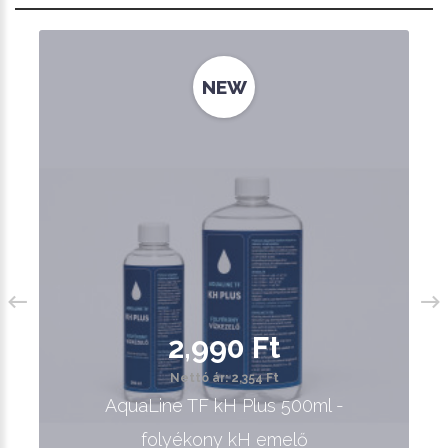
NEW
2,990 Ft
Nettó ár: 2,354 Ft
AquaLine TF kH Plus 500ml -
folyékony kH emelő