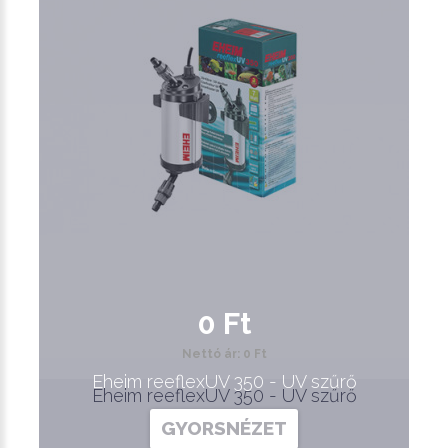
0 Ft
Nettó ár: 0 Ft
Eheim reeflexUV 350 - UV szűrő
Eheim reeflexUV 350 - UV szűrő
GYORSNÉZET