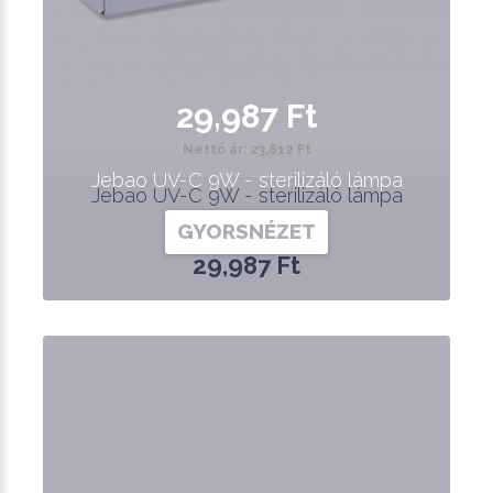
29,987 Ft
Nettó ár: 23,612 Ft
Jebao UV-C 9W - sterilizáló lámpa
Jebao UV-C 9W - sterilizáló lámpa
GYORSNÉZET
29,987 Ft