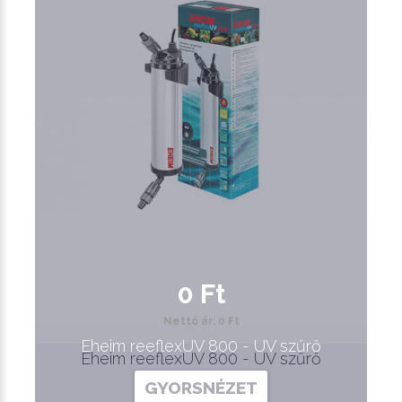
0 Ft
Nettó ár: 0 Ft
Eheim reeflexUV 800 - UV szűrő
Eheim reeflexUV 800 - UV szűrő
GYORSNÉZET