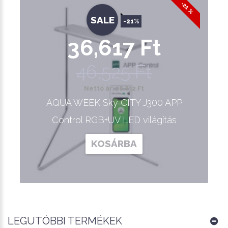
-21 %
SALE
-21%
36,617 Ft
46,525 Ft
Nettó ár: 28,832 Ft
AQUA WEEK Sky CITY J300 APP
Control RGB+UV LED világítás
KOSÁRBA
LEGUTÓBBI TERMÉKEK