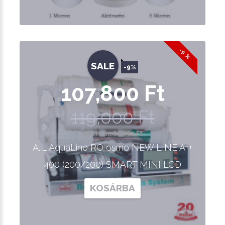
-9 %
SALE
-9%
107,800 Ft
119,000 Ft
Nettó ár: 84,882 Ft
A..L AquaLine RO osmo NEW LINE A++
400 (200/200) SMART MINI LCD
KOSÁRBA