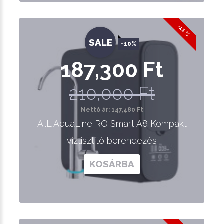
-11 %
SALE
-10%
187,300 Ft
210,000 Ft
Nettó ár: 147,480 Ft
A..L AquaLine RO Smart A8 Kompakt
víztisztító berendezés
KOSÁRBA