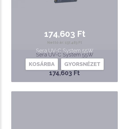
174,603 Ft
Nettó ár: 137,483 Ft
Sera UV-C System 55W
Sera UV-C System 55W
KOSÁRBA
GYORSNÉZET
174,603 Ft