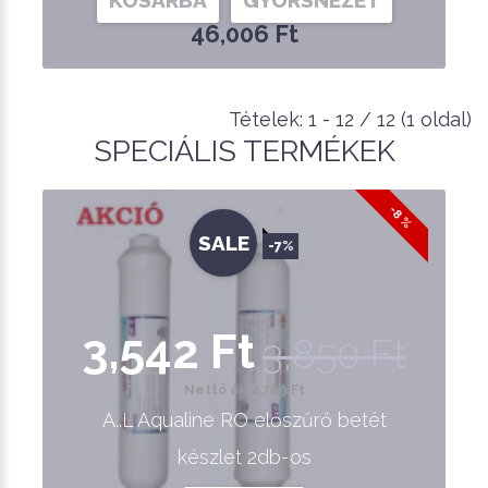
46,006 Ft
Tételek: 1 - 12 / 12 (1 oldal)
SPECIÁLIS TERMÉKEK
-8 %
SALE
-7%
3,542 Ft
3,850 Ft
Nettó ár: 2,789 Ft
A..L Aqualine RO előszűrő betét
készlet 2db-os