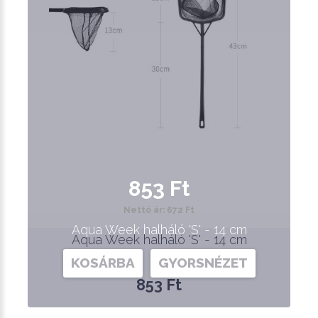
853 Ft
Nettó ár: 672 Ft
Aqua Week halháló 'S' - 14 cm
Aqua Week halháló 'S' - 14 cm
KOSÁRBA
GYORSNÉZET
853 Ft