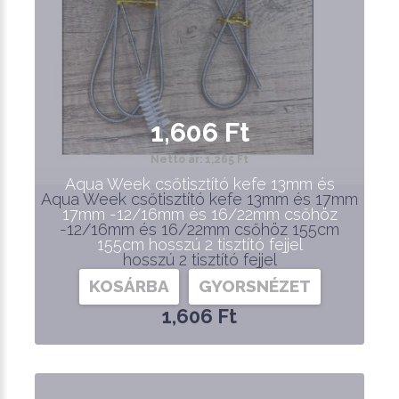
1,606 Ft
Nettó ár: 1,265 Ft
Aqua Week csőtisztító kefe 13mm és
Aqua Week csőtisztító kefe 13mm és 17mm
17mm -12/16mm és 16/22mm csőhöz
-12/16mm és 16/22mm csőhöz 155cm
155cm hosszú 2 tisztító fejjel
hosszú 2 tisztító fejjel
KOSÁRBA
GYORSNÉZET
1,606 Ft