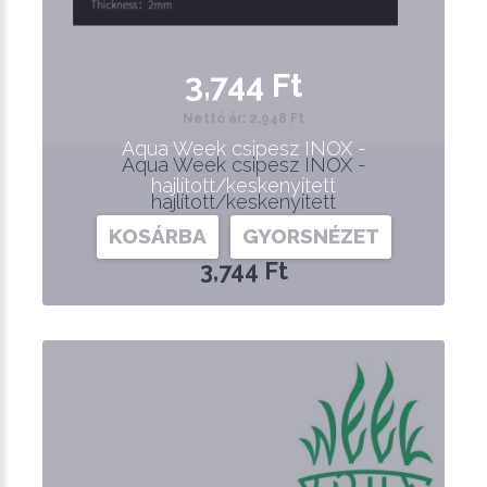
3,744 Ft
Nettó ár: 2,948 Ft
Aqua Week csipesz INOX -
Aqua Week csipesz INOX -
hajlított/keskenyített
hajlított/keskenyített
KOSÁRBA
GYORSNÉZET
3,744 Ft