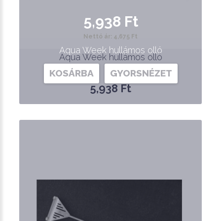
5,938 Ft
Nettó ár: 4,675 Ft
Aqua Week hullámos olló
Aqua Week hullámos olló
KOSÁRBA
GYORSNÉZET
5,938 Ft