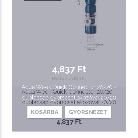
4,837 Ft
Nettó ár: 3,809 Ft
Aqua Week Quick Connector 20/20 -
Aqua Week Quick Connector 20/20 -
duplacsap gyorscsatlakozóval 20/20
duplacsap gyorscsatlakozóval 20/20
KOSÁRBA
GYORSNÉZET
4,837 Ft