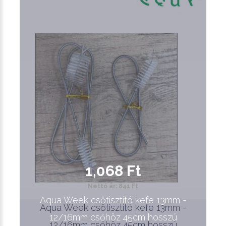
1,068 Ft
Nettó ár: 841 Ft
Aqua Week csőtisztító kefe 13mm -
Aqua Week csőtisztító kefe 13mm -
12/16mm csőhöz 45cm hosszú
12/16mm csőhöz 45cm hosszú