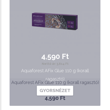
4,590 Ft
Nettó ár: 3,614 Ft
Aquaforest AFix Glue 110 g (korall
ragasztó)
Aquaforest AFix Glue 110 g (korall ragasztó)
GYORSNÉZET
4,590 Ft