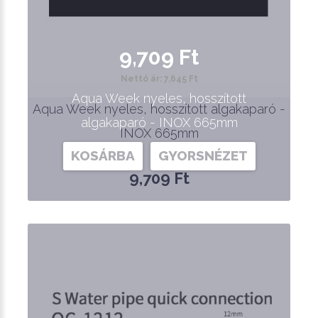
9,709 Ft
Nettó ár: 7,645 Ft
Aqua Week nyeles, hosszított
Aqua Week nyeles, hosszított algakaparó -
algakaparó - INOX 665mm
INOX 665mm
KOSÁRBA
GYORSNÉZET
9,709 Ft