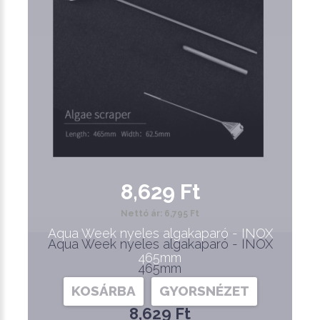
8,629 Ft
Nettó ár: 6,795 Ft
Aqua Week nyeles algakaparó - INOX
Aqua Week nyeles algakaparó - INOX
465mm
465mm
KOSÁRBA
GYORSNÉZET
8,629 Ft