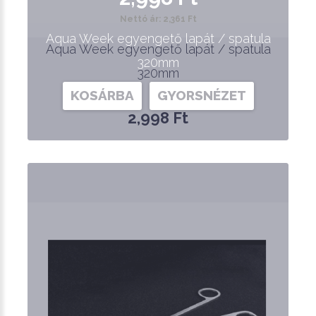
Nettó ár: 2,361 Ft
Aqua Week egyengető lapát / spatula
Aqua Week egyengető lapát / spatula
320mm
320mm
KOSÁRBA
GYORSNÉZET
2,998 Ft