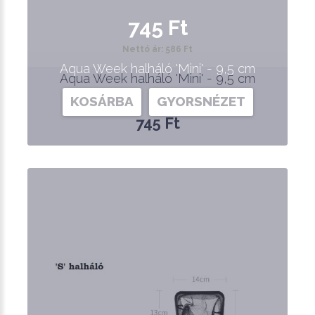
745 Ft
Nettó ár: 586 Ft
Aqua Week halháló 'Mini' - 9,5 cm
Aqua Week halháló 'Mini' - 9,5 cm
KOSÁRBA
GYORSNÉZET
745 Ft