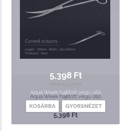
5,398 Ft
Nettó ár: 4,250 Ft
Aqua Week hajlított végű olló
Aqua Week hajlított végű olló
KOSÁRBA
GYORSNÉZET
5,398 Ft