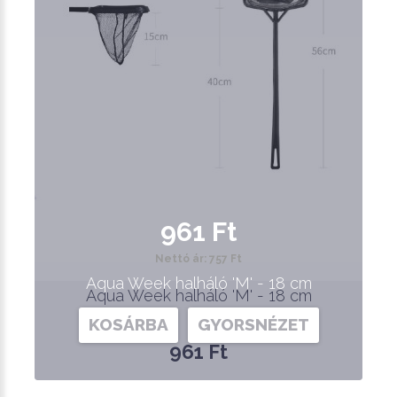
961 Ft
Nettó ár: 757 Ft
Aqua Week halháló 'M' - 18 cm
Aqua Week halháló 'M' - 18 cm
KOSÁRBA
GYORSNÉZET
961 Ft