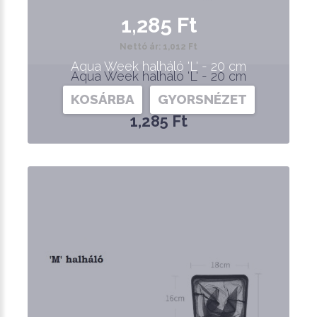
1,285 Ft
Nettó ár: 1,012 Ft
Aqua Week halháló 'L' - 20 cm
Aqua Week halháló 'L' - 20 cm
KOSÁRBA
GYORSNÉZET
1,285 Ft