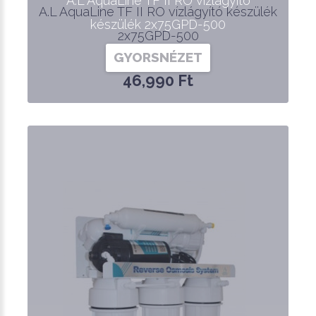
A.L AquaLine TF II RO vízlágyító
A.L AquaLine TF II RO vízlágyító készülék
készülék 2x75GPD-500
2x75GPD-500
GYORSNÉZET
46,990 Ft