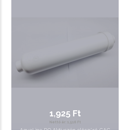
1,925 Ft
Nettó ár: 1,516 Ft