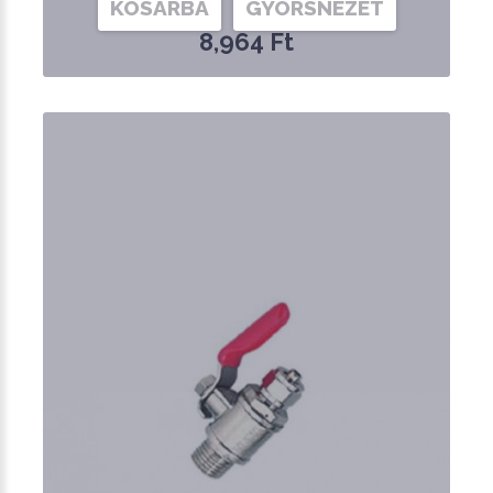
KOSÁRBA
GYORSNÉZET
8,964 Ft