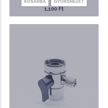
KOSÁRBA
GYORSNÉZET
1,100 Ft