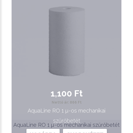
1,100 Ft
Nettó ár: 866 Ft
AquaLine RO 1 µ-os mechanikai
szűrőbetét
AquaLine RO 1 µ-os mechanikai szűrőbetét