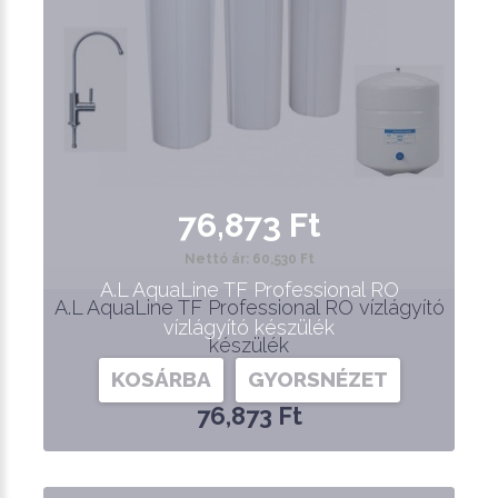
76,873 Ft
Nettó ár: 60,530 Ft
A.L AquaLine TF Professional RO
A.L AquaLine TF Professional RO vízlágyító
vízlágyító készülék
készülék
KOSÁRBA
GYORSNÉZET
76,873 Ft