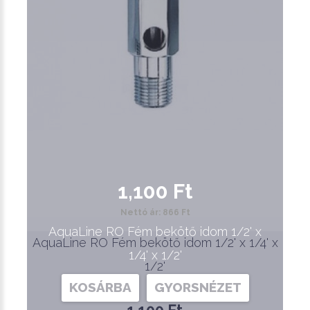
1,100 Ft
Nettó ár: 866 Ft
AquaLine RO Fém bekötő idom 1/2' x
AquaLine RO Fém bekötő idom 1/2' x 1/4' x
1/4' x 1/2'
1/2'
KOSÁRBA
GYORSNÉZET
1,100 Ft