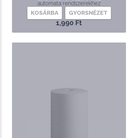
automata rendszerekhez
KOSÁRBA
GYORSNÉZET
1,990 Ft