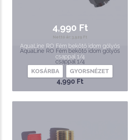
4,990 Ft
Nettó ár: 3,929 Ft
AquaLine RO Fém bekötő idom gólyós
AquaLine RO Fém bekötő idom gólyós
csappal 1/4
csappal 1/4
KOSÁRBA
GYORSNÉZET
4,990 Ft