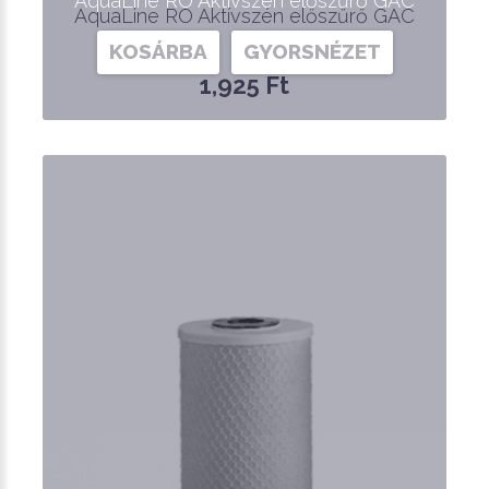
AquaLine RO Aktívszén előszűrő GAC
AquaLine RO Aktívszén előszűrő GAC
KOSÁRBA
GYORSNÉZET
1,925 Ft