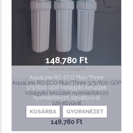
148,780 Ft
Nettó ár: 117,149 Ft
AquaLine RO ECO Plus/Three
AquaLine RO ECO Plus/Three 3/3/600 GDP
3/3/600 GDP Vízlágyító készülék
Vízlágyító készülék nyomásfokozó
nyomásfokozó szivattyúval
szivattyúval
KOSÁRBA
GYORSNÉZET
148,780 Ft