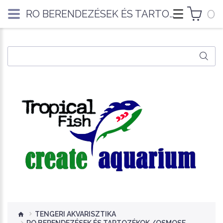
0
RO BERENDEZÉSEK ÉS TARTOZÉKOK /OSMOSE FILTER/
TENGERI AKVARISZTIKA