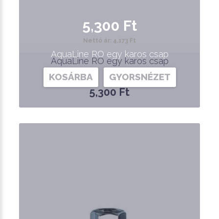
5,300 Ft
Nettó ár: 4,173 Ft
AquaLine RO egy karos csap
AquaLine RO egy karos csap
KOSÁRBA
GYORSNÉZET
5,300 Ft