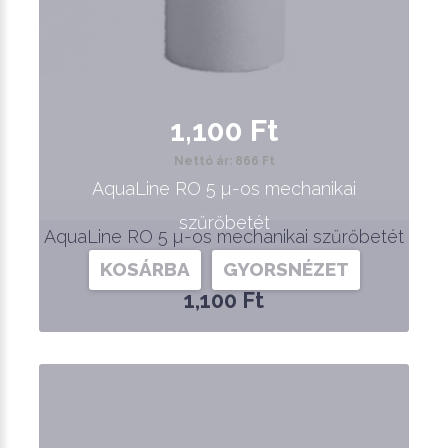
1,100 Ft
Nettó ár: 866 Ft
AquaLine RO 5 µ-os mechanikai
szűrőbetét
AquaLine RO 5 µ-os mechanikai szűrőbetét
KOSÁRBA
GYORSNÉZET
1,100 Ft