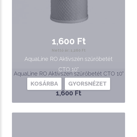
1,600 Ft
Nettó ár: 1,260 Ft
AquaLine RO Aktívszén szűrőbetét
CTO 10"
AquaLine RO Aktívszén szűrőbetét CTO 10"
KOSÁRBA
GYORSNÉZET
1,600 Ft