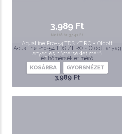
3,989 Ft
Nettó ár: 3,141 Ft
AquaLine Pro-54 TDS /T RO - Oldott
AquaLine Pro-54 TDS /T RO - Oldott anyag
anyag és hőmérséklet mérő
és hőmérséklet mérő
KOSÁRBA
GYORSNÉZET
3,989 Ft