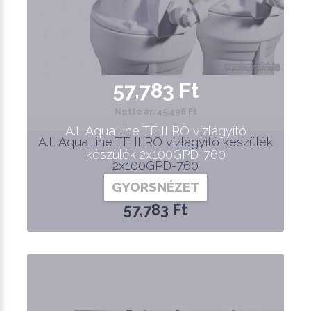
57,783 Ft
Nettó ár: 45,498 Ft
A.L AquaLine TF II RO vízlágyító
A.L AquaLine TF II RO vízlágyító készülék
készülék 2x100GPD-760
2x100GPD-760
GYORSNÉZET
57,783 Ft