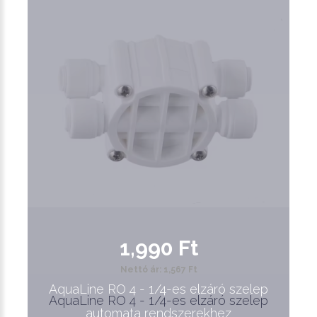
1,990 Ft
Nettó ár: 1,567 Ft
AquaLine RO 4 - 1/4-es elzáró szelep
AquaLine RO 4 - 1/4-es elzáró szelep
automata rendszerekhez