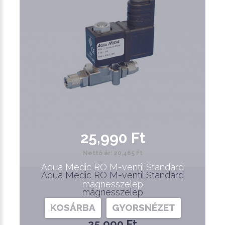
25,990 Ft
Nettó ár: 20,465 Ft
Aqua Medic RO M-ventil Standard
Aqua Medic RO M-ventil Standard
mágnesszelep
mágnesszelep
KOSÁRBA
GYORSNÉZET
25,990 Ft