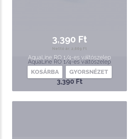
3,390 Ft
Nettó ár: 2,669 Ft
AquaLine RO 1/4-es váltószelep
AquaLine RO 1/4-es váltószelep
KOSÁRBA
GYORSNÉZET
3,390 Ft