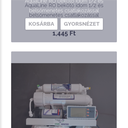
AquaLine RO bekötő idom 1/2 és
AquaLine RO bekötő idom 1/2 és
belsőmenetes csatlakozással
belsőmenetes csatlakozással
KOSÁRBA
GYORSNÉZET
1,445 Ft