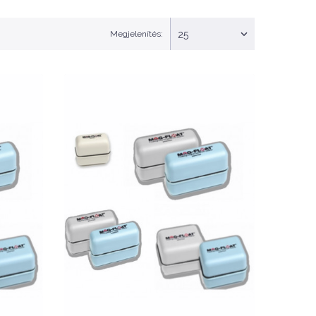
Megjelenítés:
25
Nettó ár: 3,858 Ft
-
Mag-Float Mini -
Algakaparó