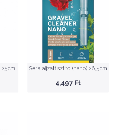
Nettó ár: 3,541 Ft
rek)
Sera aljzattisztító (nano)
26,5cm
KOSÁRBA
k) 25cm
Sera aljzattisztító (nano) 26,5cm
GYORSNÉZET
4,497 Ft