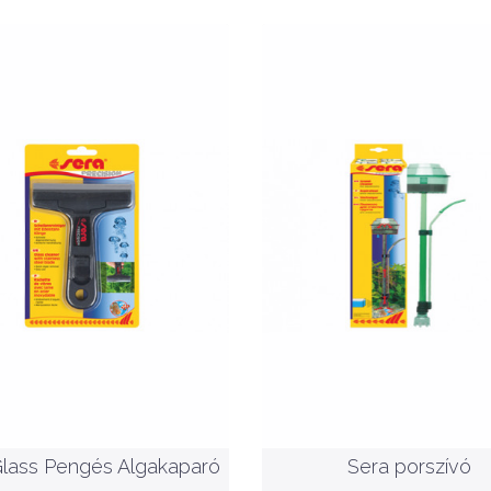
Nettó ár: 3,786 Ft
Sera Glass Pengés
Nettó ár: 3,468 Ft
Algakaparó
Sera porszívó
KOSÁRBA
KOSÁRBA
Glass Pengés Algakaparó
Sera porszívó