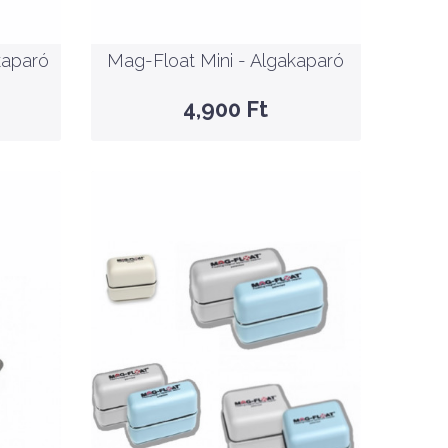
KOSÁRBA
kaparó
Mag-Float Mini - Algakaparó
GYORSNÉZET
4,900 Ft
Nettó ár: 4,323 Ft