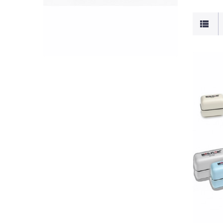
GYORSNÉZET