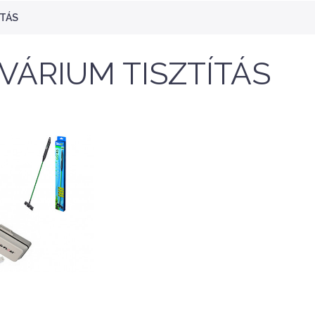
ÍTÁS
VÁRIUM TISZTÍTÁS
NEW
NEW
Nettó ár: 47,163 Ft
Aqua Week Pro/APP 
150 Inteligent Doub
Nettó ár: 1,567 Ft
quaLine TF kH Plus
Control Filter - Kül
50ml - folyékony kH
szűrő, fém
emelő
kifolyó/befolyóva
KOSÁRBA
KOSÁRBA