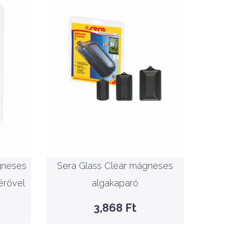
6
ró
Nettó ár: 3,046 Ft
l
Sera Glass Clear
gneses
Sera Glass Clear mágneses
mágneses algakaparó
érővel
algakaparó
GYORSNÉZET
3,868 Ft