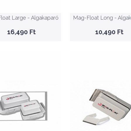
KOSÁRBA
KOSÁRBA
loat Large - Algakaparó
Mag-Float Long - Alga
GYORSNÉZET
GYORSNÉZET
16,490 Ft
10,490 Ft
Nettó ár: 14,953 Ft
Nettó ár: 33,457 Ft