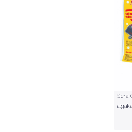
m
Sera 
algaka