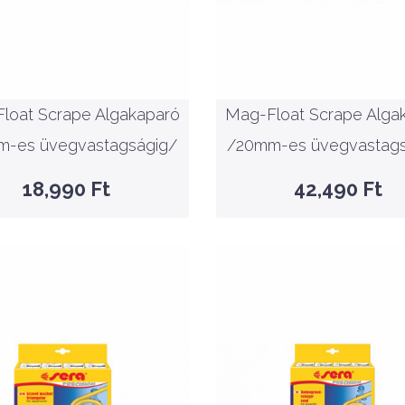
Mag-Float Scrape
Mag-Float Scrap
lgakaparó /16mm-es
Algakaparó /20mm-
üvegvastagságig/
üvegvastagságig
loat Scrape Algakaparó
Mag-Float Scrape Alga
KOSÁRBA
KOSÁRBA
m-es üvegvastagságig/
/20mm-es üvegvastags
GYORSNÉZET
GYORSNÉZET
18,990 Ft
42,490 Ft