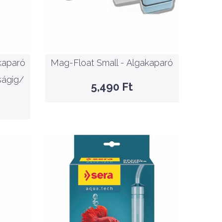
e
Mag-Float Small -
es
Algakaparó
/
KOSÁRBA
kaparó
Mag-Float Small - Algakaparó
GYORSNÉZET
ágig/
5,490 Ft