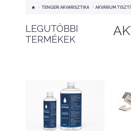
TENGERI AKVARISZTIKA
AKVÁRIUM TISZT
LEGUTÓBBI
AK
TERMÉKEK
NEW
Nettó ár: 2,354 Ft
AquaLine TF kH Plus
A
500ml - folyékony kH
2
emelő
KOSÁRBA