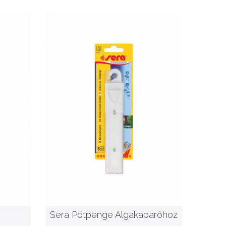
Nettó ár: 3,627 Ft
Sera Pótpenge
Algakaparóhoz
KOSÁRBA
Sera Pótpenge Algakaparóhoz