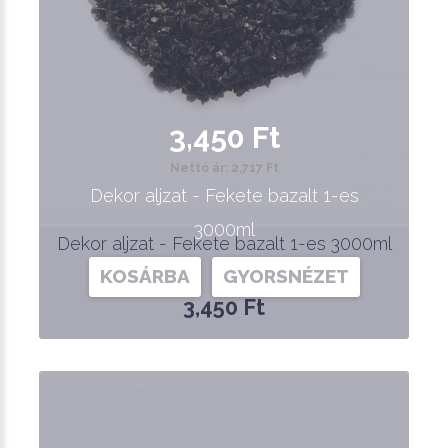
3,450 Ft
Nettó ár: 2,717 Ft
Dekor aljzat - Fekete bazalt 1-es
3000ml
Dekor aljzat - Fekete bazalt 1-es 3000ml
KOSÁRBA
GYORSNÉZET
3,450 Ft