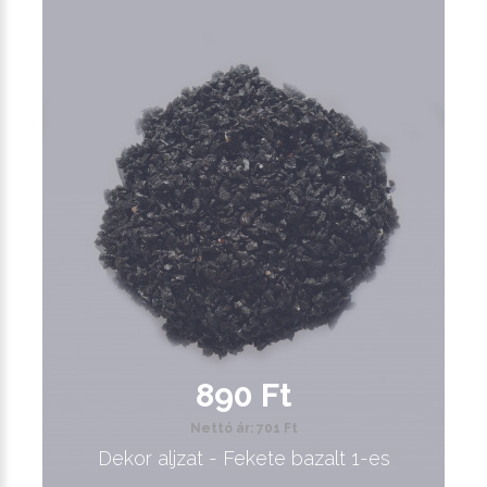
890 Ft
Nettó ár: 701 Ft
Dekor aljzat - Fekete bazalt 1-es