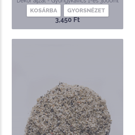
Dekor aljzat - Gyöngykavics 1-es 3000ml
KOSÁRBA
GYORSNÉZET
3,450 Ft