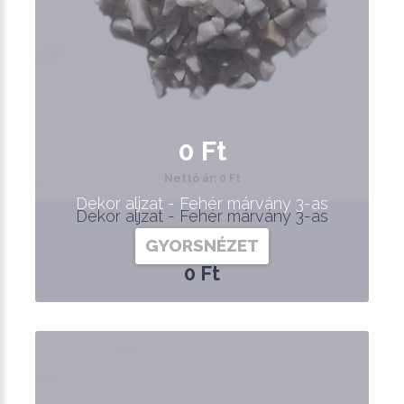
0 Ft
Nettó ár: 0 Ft
Dekor aljzat - Fehér márvány 3-as
Dekor aljzat - Fehér márvány 3-as
GYORSNÉZET
0 Ft