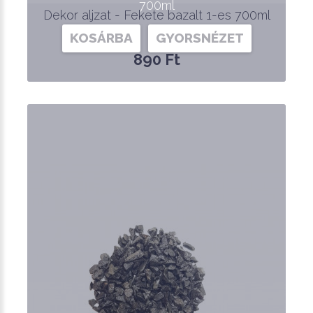
700ml
Dekor aljzat - Fekete bazalt 1-es 700ml
KOSÁRBA
GYORSNÉZET
890 Ft