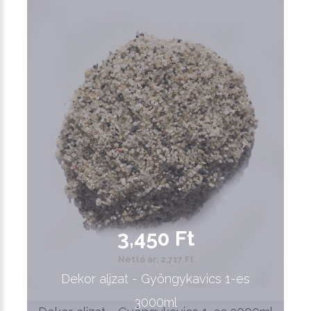
3,450 Ft
Nettó ár: 2,717 Ft
Dekor aljzat - Gyöngykavics 1-es
3000ml