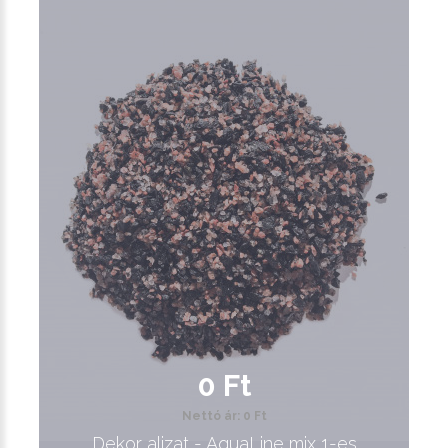
0 Ft
Nettó ár: 0 Ft
Dekor aljzat - AquaLine mix 1-es