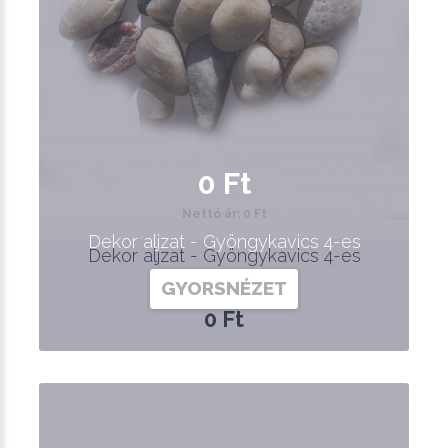
0 Ft
Nettó ár: 0 Ft
Dekor aljzat - Gyöngykavics 4-es
Dekor aljzat - Gyöngykavics 4-es
GYORSNÉZET
0 Ft