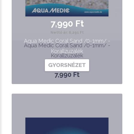
7,990 Ft
Nettó ár: 6,291 Ft
Aqua Medic Coral Sand /0-1mm/ -
Aqua Medic Coral Sand /0-1mm/ -
Korallzuzalék
Korallzuzalék
GYORSNÉZET
7,990 Ft