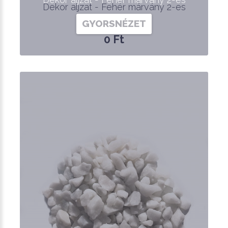
Dekor aljzat - Fehér márvány 2-es
GYORSNÉZET
0 Ft