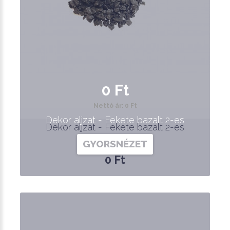
0 Ft
Nettó ár: 0 Ft
Dekor aljzat - Fekete bazalt 2-es
Dekor aljzat - Fekete bazalt 2-es
GYORSNÉZET
0 Ft