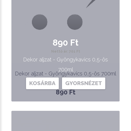
890 Ft
Nettó ár: 701 Ft
Dekor aljzat - Gyöngykavics 0,5-ös
700ml
Dekor aljzat - Gyöngykavics 0,5-ös 700ml
KOSÁRBA
GYORSNÉZET
890 Ft