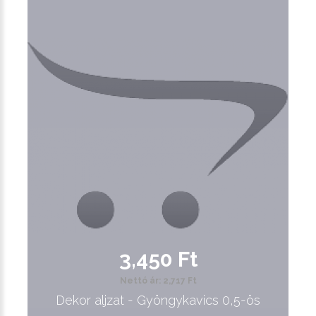
3,450 Ft
Nettó ár: 2,717 Ft
Dekor aljzat - Gyöngykavics 0,5-ös