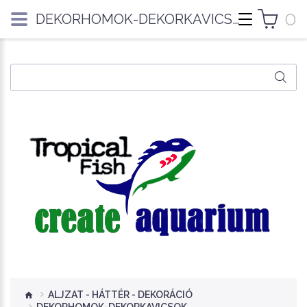
0
DEKORHOMOK-DEKORKAVICSOK
ALJZAT - HÁTTÉR - DEKORÁCIÓ