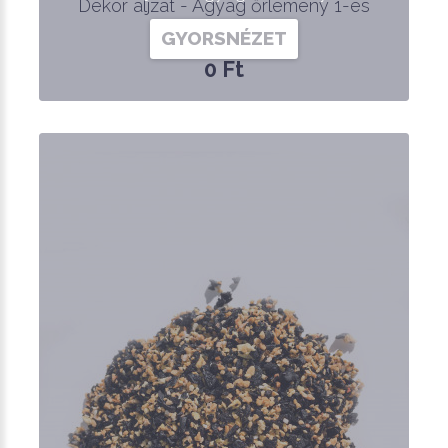
Dekor aljzat - Agyag őrlemény 1-es
GYORSNÉZET
0 Ft