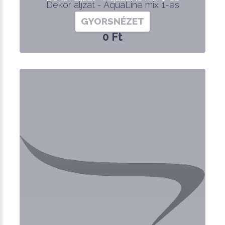
Dekor aljzat - AquaLine mix 1-es
GYORSNÉZET
0 Ft