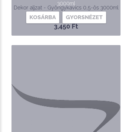
3000ml
Dekor aljzat - Gyöngykavics 0,5-ös 3000ml
KOSÁRBA
GYORSNÉZET
3,450 Ft