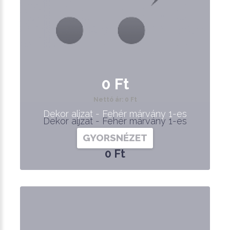
0 Ft
Nettó ár: 0 Ft
Dekor aljzat - Fehér márvány 1-es
Dekor aljzat - Fehér márvány 1-es
GYORSNÉZET
0 Ft