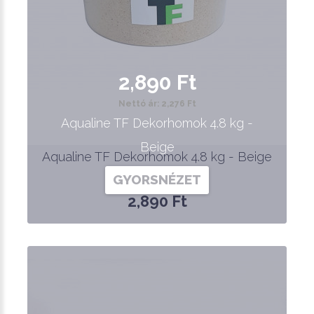
2,890 Ft
Nettó ár: 2,276 Ft
Aqualine TF Dekorhomok 4.8 kg -
Beige
Aqualine TF Dekorhomok 4.8 kg - Beige
GYORSNÉZET
2,890 Ft