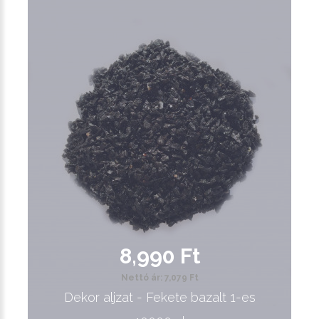
8,990 Ft
Nettó ár: 7,079 Ft
Dekor aljzat - Fekete bazalt 1-es