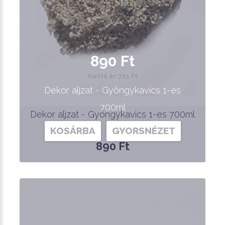
890 Ft
Nettó ár: 701 Ft
Dekor aljzat - Gyöngykavics 1-es
700ml
Dekor aljzat - Gyöngykavics 1-es 700ml
KOSÁRBA
GYORSNÉZET
890 Ft