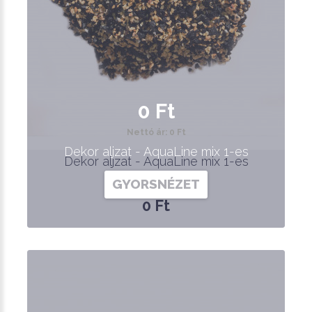
0 Ft
Nettó ár: 0 Ft
Dekor aljzat - AquaLine mix 1-es
Dekor aljzat - AquaLine mix 1-es
GYORSNÉZET
0 Ft