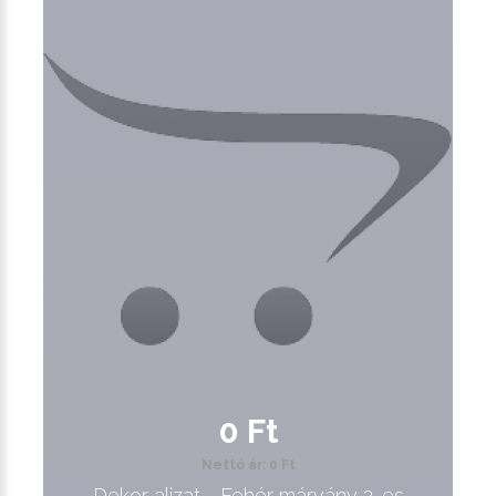
0 Ft
Nettó ár: 0 Ft
Dekor aljzat - Fehér márvány 2-es