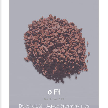
0 Ft
Nettó ár: 0 Ft
Dekor aljzat - Agyag őrlemény 1-es