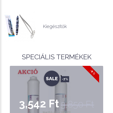
Kiegészítők
SPECIÁLIS TERMÉKEK
-8 %
SALE
-7%
3,542 Ft
3,850 Ft
Nettó ár: 2,789 Ft