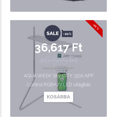
-21 %
SALE
-21%
36,617 Ft
46,525 Ft
Nettó ár: 28,832 Ft
AQUA WEEK Sky CITY J300 APP
Control RGB+UV LED világítás
KOSÁRBA