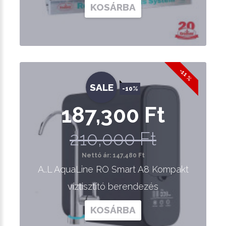
KOSÁRBA
-11 %
SALE
-10%
187,300 Ft
210,000 Ft
Nettó ár: 147,480 Ft
A..L AquaLine RO Smart A8 Kompakt
víztisztító berendezés
KOSÁRBA