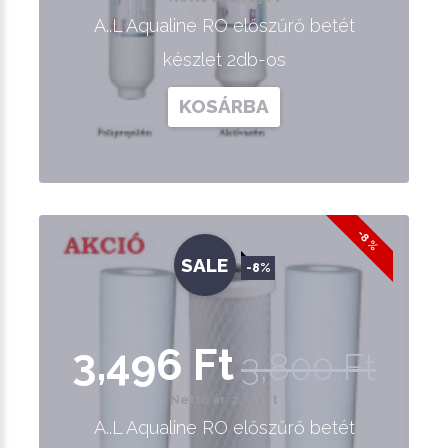
A..L Aqualine RO előszűrő betét
készlet 2db-os
KOSÁRBA
-8 %
SALE
-8%
3,496 Ft
3,800 Ft
Nettó ár: 2,753 Ft
A..L Aqualine RO előszűrő betét