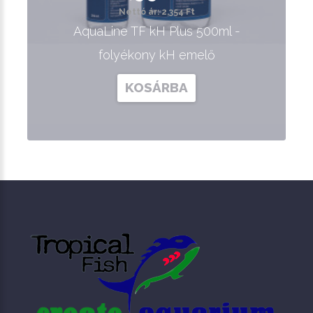
Nettó ár: 2,354 Ft
AquaLine TF kH Plus 500ml -
folyékony kH emelő
KOSÁRBA