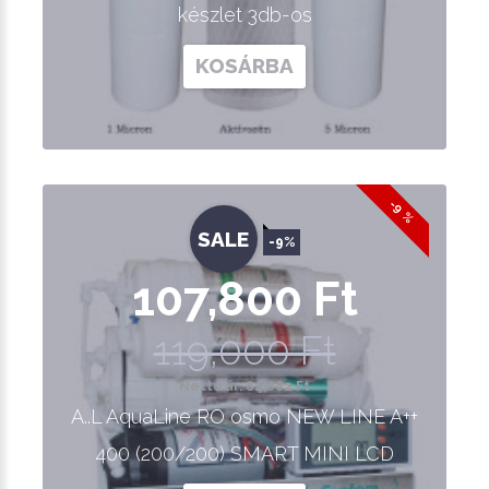
készlet 3db-os
KOSÁRBA
-9 %
SALE
-9%
107,800 Ft
119,000 Ft
Nettó ár: 84,882 Ft
A..L AquaLine RO osmo NEW LINE A++
400 (200/200) SMART MINI LCD