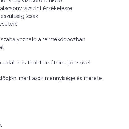
net vagy vízcsere funkció.
/alacsony vízszint érzékelésre.
feszültség (csak
setén).
g szabályozható a termékdobozban
l.
oldalon is többféle átmérőjű csővel
klődjön, mert azok mennyisége és mérete
.