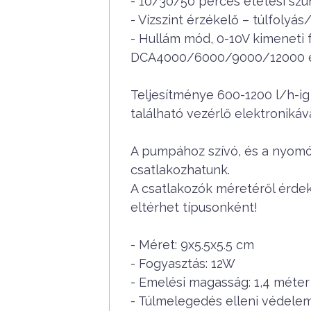
- 10/30/50 perces etetési szü
- Vízszint érzékelő – túlfolyás
- Hullám mód, 0-10V kimeneti 
DCA4000/6000/9000/12000 e
Teljesítménye 600-1200 l/h-i
található vezérlő elektronikáva
A pumpához szívó, és a nyomó 
csatlakozhatunk.
A csatlakozók méretéről érde
eltérhet típusonként!
- Méret: 9x5.5x5.5 cm
- Fogyasztás: 12W
- Emelési magasság: 1,4 méter
- Túlmelegedés elleni védelem