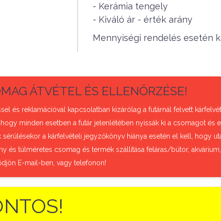
- Kerámia tengely
- Kiváló ár - érték arány
Mennyiségi rendelés esetén ké
MAG ÁTVÉTEL ÉS ELLENŐRZÉSE!
sel és reklamációval kapcsolatban kizárólag a futárnál felvett kárfel
 hogy minden esetben a futár jelenlétében nyissák ki a csomagot és e
sérülésekor a kárfelvételi jegyzőkönyv hiánya esetén el kell, hogy uta
ny és túlméretes csomag és termék szállítása feláras/bútor, akvárium
ődjön E-mail-ben, vagy telefonon!
ONTOS!