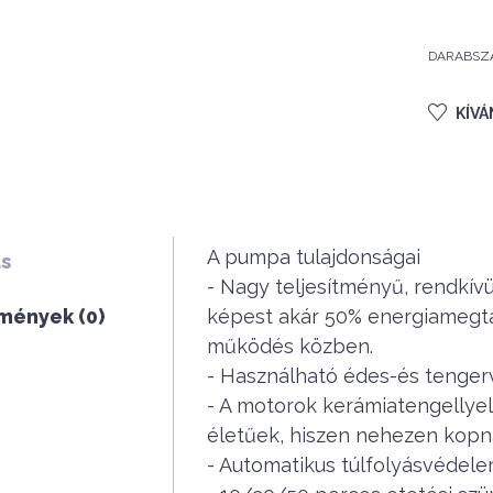
DARABSZ
KÍV
A pumpa tulajdonságai
ás
- Nagy teljesítményű, rendkív
mények (0)
képest akár 50% energiamegtak
működés közben.
- Használható édes-és tenger
- A motorok kerámiatengellyel
életűek, hiszen nehezen kopna
- Automatikus túlfolyásvédele