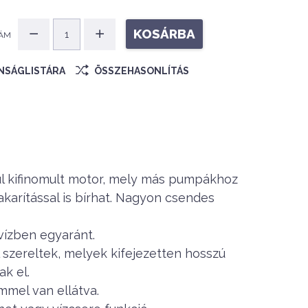
KOSÁRBA
ÁM
ÁNSÁGLISTÁRA
ÖSSZEHASONLÍTÁS
ül kifinomult motor, mely más pumpákhoz
arítással is bírhat. Nagyon csendes
vízben egyaránt.
 szereltek, melyek kifejezetten hosszú
k el.
mmel van ellátva.