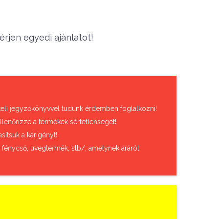
rjen egyedi ajánlatot!
vételi jegyzőkönyvvel tudunk érdemben foglalkozni!
llenőrizze a termékek sértetlenségét!
sítsuk a kárigényt!
, fénycső, üvegtermék, stb/, amelynek áráról