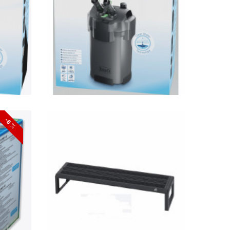
ék 1l
szűrő töltettel + ajándék 1l
MátrixTrop
KOSÁRBA
GYORSNÉZET
t
Nettó ár: 52,882 Ft
-8 %
Aqua Week M-series 1200
02
K-Pro APP Control
rő
RGB+UV LED 120-140cm-
ig
KOSÁRBA
GYORSNÉZET