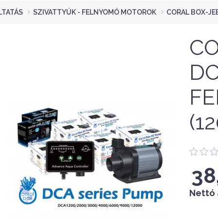
LTATÁS
SZIVATTYÚK - FELNYOMÓ MOTOROK
CORAL BOX-JE
CO
DC
F
(1
38
Nettó 