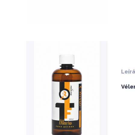
QUICK VIEW
Leír
Véle
Nettó ár: 3,134 Ft
AquaLine TF Macro 500ml
KOSÁRBA