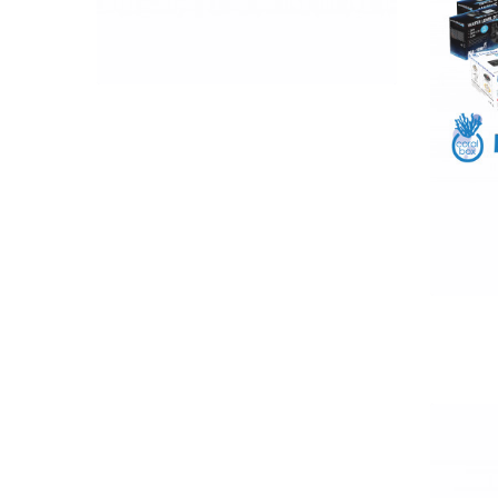
QUICK VIEW
CO
2