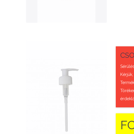
QUICK VIEW
CSO
Sérülés
Kérjük,
Termék 
Nettó ár: 327 Ft
Töréke
AquaLine folyékony táp
érdekl
adagoló pumpafej
F
KOSÁRBA