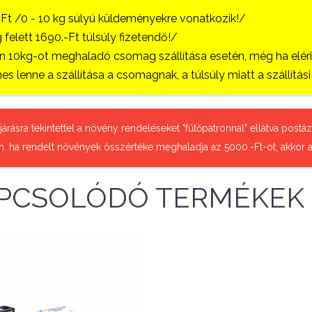
-Ft /0 - 10 kg súlyú küldeményekre vonatkozik!/
 felett 1690.-Ft túlsúly fizetendő!/
 10kg-ot meghaladó csomag szállítása esetén, még ha eléri a
es lenne a szállítása a csomagnak, a túlsúly miatt a szállítá
őjárásra tekintettel a növény rendeléseket "fűtőpatronnal" ellátva pos
n, ha rendelt növények összértéke meghaladja az 5000.-Ft-ot, akkor a
PCSOLÓDÓ TERMÉKEK