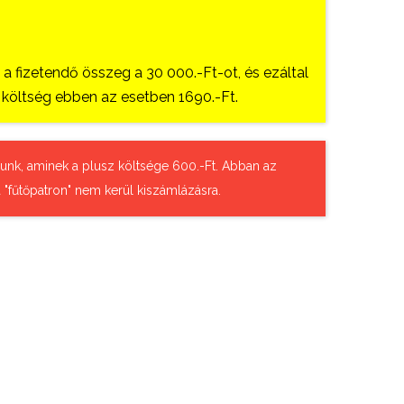
 fizetendő összeg a 30 000.-Ft-ot, és ezáltal
si költség ebben az esetben 1690.-Ft.
tázunk, aminek a plusz költsége 600.-Ft. Abban az
 "fűtőpatron" nem kerül kiszámlázásra.