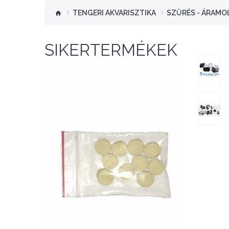
TENGERI AKVARISZTIKA
SZŰRÉS - ÁRAMO
SIKERTERMÉKEK
Nettó ár: 276 Ft
Aquaplant tápanyag
tabletta 10db
KOSÁRBA