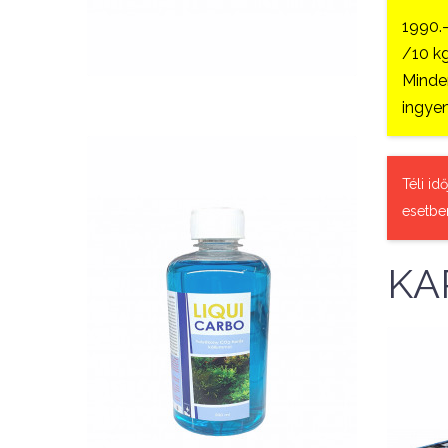
QUICK VIEW
1990.
/10 kg
Minden
ingyen
Téli id
esetbe
Nettó ár: 2,984 Ft
KA
Liqui Carbo folyékony
CO2 500ml - 25000 liter
vízhez
KOSÁRBA