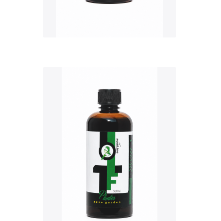
QUICK VIEW
Nettó ár: 3,421 Ft
AquaLine TF Planter
500ml
KOSÁRBA