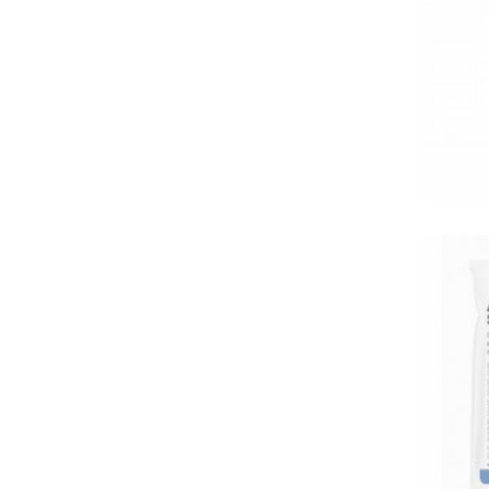
Eh
250 
Tro