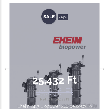
SALE
-14%
25,432 Ft
29,856 Ft
Nettó ár: 20,025 Ft
Eheim 2413 Biopower 240 belsőszűrő