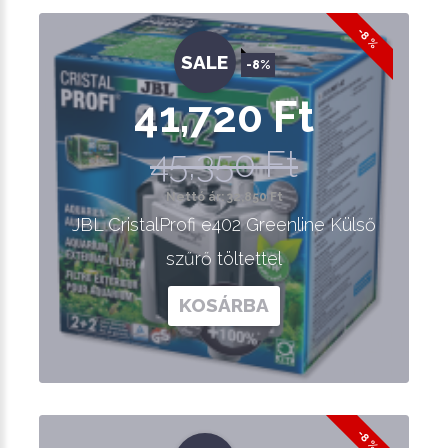
-8 %
SALE
-8%
41,720 Ft
45,350 Ft
Nettó ár: 32,850 Ft
JBL CristalProfi e402 Greenline Külső
szűrő töltettel
KOSÁRBA
-8 %