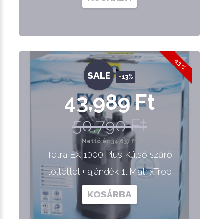
-13 %
SALE
-13%
43,989 Ft
50,790 Ft
Nettó ár: 34,637 Ft
Tetra EX 1000 Plus Külső szűrő
töltettel + ajándék 1l MátrixTrop
KOSÁRBA