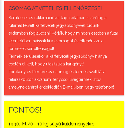
CSOMAG ÁTVÉTEL ÉS ELLENŐRZÉSE!
Sérüléssel és reklamációval kapcsolatban kizárólag a
futárnál felvett kárfelvételi jegyzőkönyvvel tudunk
érdemben foglalkozni! Kérjük, hogy minden esetben a futár
jelenlétében nyissák ki a csomagot és ellenőrizze a
termékek sértetlenségét!
Termék sérülésekor a kárfelvételi jegyzőkönyv hiánya
esetén el kell, hogy utasítsuk a kárigényt!
Törékeny és túlméretes csomag és termék szállítása
feláras/bútor, akvárium, fénycső, üvegtermék, stb/,
amelynek áráról érdeklődjön E-mail-ben, vagy telefonon!
FONTOS!
1990.-Ft /0 - 10 kg súlyú küldeményekre