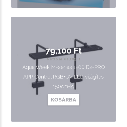
79,100 Ft
Nettó ár: 62,283 Ft
Aqua Week M-series 1200 D2-PRO
APP Control RGB+UV LED világítás
150cm-ig
KOSÁRBA