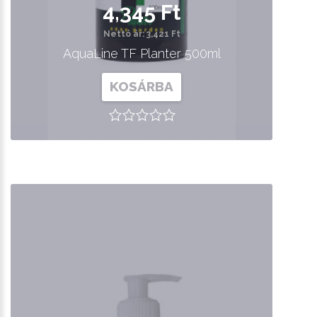
4,345 Ft
Nettó ár: 3,421 Ft
AquaLine TF Planter 500ml
KOSÁRBA