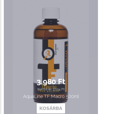
3,980 Ft
Nettó ár: 3,134 Ft
AquaLine TF Macro 500ml
KOSÁRBA