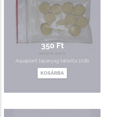
350 Ft
Nettó ár: 276 Ft
Aquaplant tápanyag tabletta 10db
KOSÁRBA