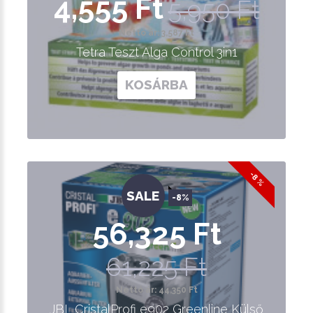
4,555 Ft
5,950 Ft
Nettó ár: 3,587 Ft
Tetra Teszt Alga Control 3in1
KOSÁRBA
-8 %
SALE
-8%
56,325 Ft
61,225 Ft
Nettó ár: 44,350 Ft
JBL CristalProfi e902 Greenline Külső