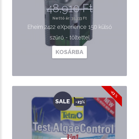
48,910 Ft
Nettó ár: 35,333 Ft
Eheim 2422 eXperience 150 külső
szűrő - töltettel
KOSÁRBA
-23 %
SALE
-23%