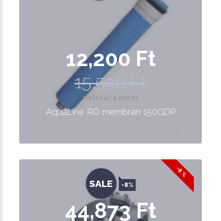
12,200 Ft
15,590 Ft
Nettó ár: 9,606 Ft
AquaLine RO membrán 150GDP
-8 %
SALE
-8%
44,873 Ft