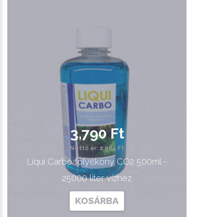
3,790 Ft
Nettó ár: 2,984 Ft
Liqui Carbo folyékony CO2 500ml -
25000 liter vízhez
KOSÁRBA