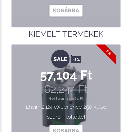
KOSÁRBA
KIEMELT TERMÉKEK
-8 %
SALE
-8%
57,104 Ft
62,244 Ft
Nettó ár: 44,964 Ft
Eheim 2424 eXperience 250 külső
szűrő - töltettel
KOSÁRBA