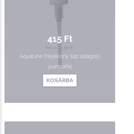
415 Ft
Nettó ár: 327 Ft
AquaLine folyékony táp adagoló
pumpafej
KOSÁRBA