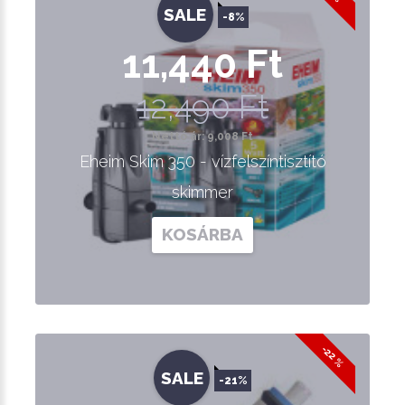
SALE
-8%
11,440 Ft
12,490 Ft
Nettó ár: 9,008 Ft
Eheim Skim 350 - vízfelszíntisztító
skimmer
KOSÁRBA
-22 %
SALE
-21%