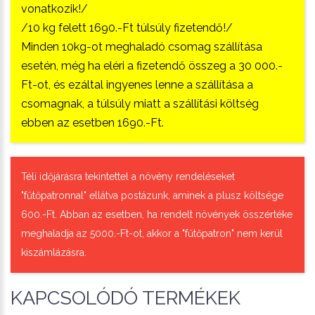
vonatkozik!/
/10 kg felett 1690.-Ft túlsúly fizetendő!/
Minden 10kg-ot meghaladó csomag szállítása
esetén, még ha eléri a fizetendő összeg a 30 000.-
Ft-ot, és ezáltal ingyenes lenne a szállítása a
csomagnak, a túlsúly miatt a szállítási költség
ebben az esetben 1690.-Ft.
Téli időjárásra tekintettel a növény rendeléseket
"fűtőpatronnal" ellátva postázunk, aminek a plusz költsége
600.-Ft. Abban az esetben, ha rendelt növények összértéke
meghaladja az 5000.-Ft-ot, akkor a "fűtőpatron" nem kerül
kiszámlázásra.
KAPCSOLÓDÓ TERMÉKEK