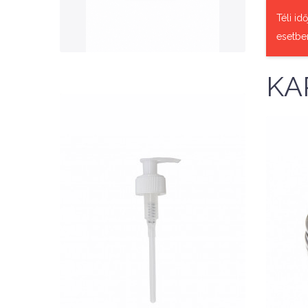
QUICK VIEW
Téli id
esetbe
KA
Nettó ár: 327 Ft
AquaLine folyékony táp
adagoló pumpafej
Aq
KOSÁRBA