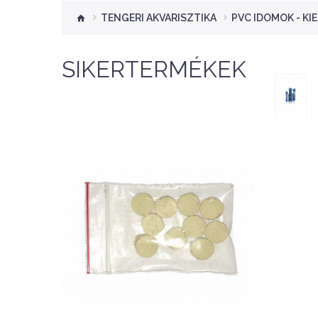
TENGERI AKVARISZTIKA
PVC IDOMOK - KI
SIKERTERMÉKEK
Nettó ár: 276 Ft
Aquaplant tápanyag
tabletta 10db
KOSÁRBA