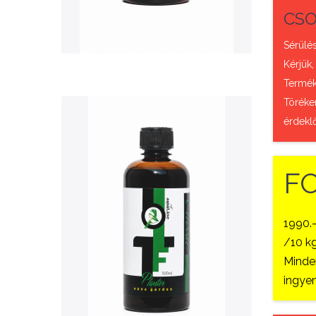
QUICK VIEW
CSO
Sérülés
Kérjük,
Termék 
Töréke
érdekl
F
Nettó ár: 3,421 Ft
1990.
AquaLine TF Planter
/10 kg
500ml
Minden
ingyen
KOSÁRBA