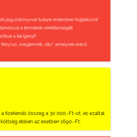
vételi jegyzőkönyvvel tudunk érdemben foglalkozni!
llenőrizze a termékek sértetlenségét!
sítsuk a kárigényt!
, fénycső, üvegtermék, stb/, amelynek áráról
 fizetendő összeg a 30 000.-Ft-ot, és ezáltal
si költség ebben az esetben 1690.-Ft.