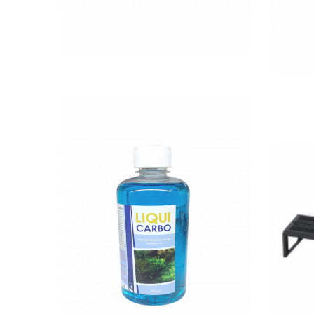
QUICK VIEW
Aqu
Nettó ár: 2,984 Ft
Liqui Carbo folyékony
RGB
CO2 500ml - 25000 liter
vízhez
KOSÁRBA