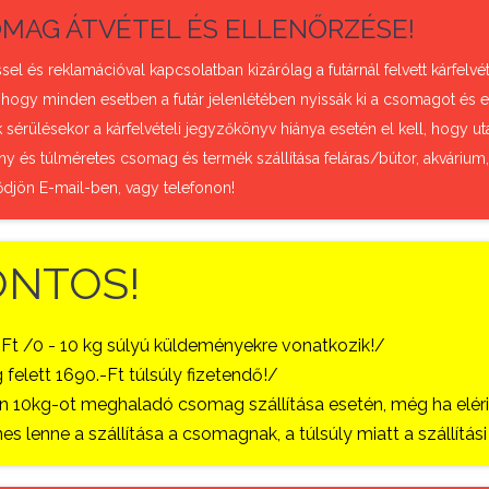
MAG ÁTVÉTEL ÉS ELLENŐRZÉSE!
sel és reklamációval kapcsolatban kizárólag a futárnál felvett kárfel
 hogy minden esetben a futár jelenlétében nyissák ki a csomagot és e
sérülésekor a kárfelvételi jegyzőkönyv hiánya esetén el kell, hogy uta
ny és túlméretes csomag és termék szállítása feláras/bútor, akvárium
ődjön E-mail-ben, vagy telefonon!
ONTOS!
-Ft /0 - 10 kg súlyú küldeményekre vonatkozik!/
 felett 1690.-Ft túlsúly fizetendő!/
 10kg-ot meghaladó csomag szállítása esetén, még ha eléri a
es lenne a szállítása a csomagnak, a túlsúly miatt a szállítá