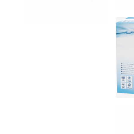
QUICK VIEW
Te
szűr