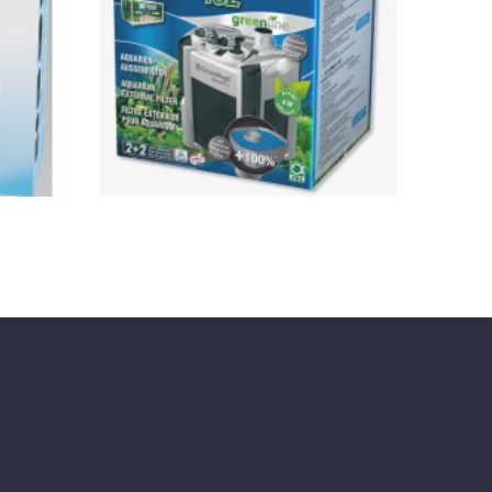
ék 1l
Greenline Külső szűrő
töltettel
KOSÁRBA
GYORSNÉZET