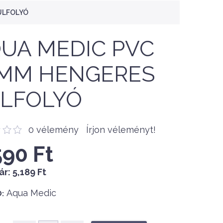
ÚLFOLYÓ
UA MEDIC PVC
MM HENGERES
LFOLYÓ
0 vélemény
Írjon véleményt!
590 Ft
ár:
5,189 Ft
Aqua Medic
: