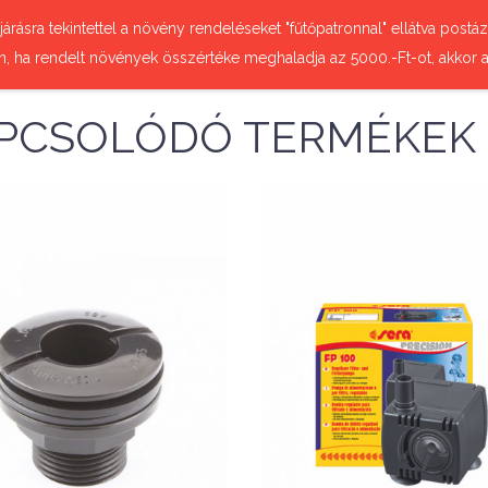
őjárásra tekintettel a növény rendeléseket "fűtőpatronnal" ellátva pos
n, ha rendelt növények összértéke meghaladja az 5000.-Ft-ot, akkor a
PCSOLÓDÓ TERMÉKEK
Nettó ár: 4,165 Ft
ua Medic PVC 25mm
Nettó ár: 3,797 Ft
átmenő idom
Sera FP 100 szivatt