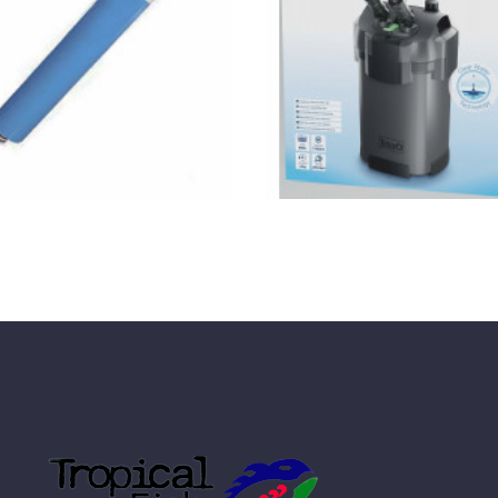
szűrő töltettel + ajánd
Nettó ár: 9,606 Ft
MátrixTrop
uaLine RO membrán
KOSÁRBA
150GDP
GYORSNÉZET
GYORSNÉZET