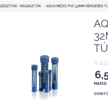
EGÉSZÍTŐK - RAGASZTÓK
AQUA MEDIC PVC 32MM HENGERES T
AQ
32
TÚ
6,
Nettó 
GYÁRTÓ