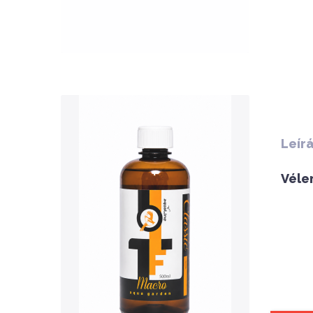
QUICK VIEW
Leír
Véle
Nettó ár: 3,134 Ft
AquaLine TF Macro 500ml
KOSÁRBA