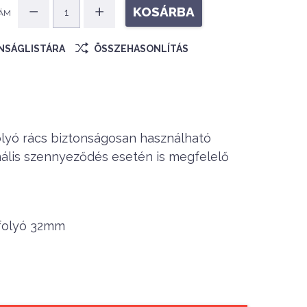
KOSÁRBA
ÁM
ÁNSÁGLISTÁRA
ÖSSZEHASONLÍTÁS
lyó rács biztonságosan használható
mális szennyeződés esetén is megfelelő
folyó 32mm