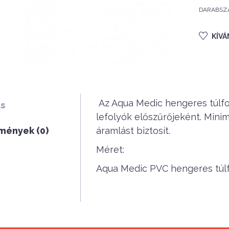
DARABSZ
KÍV
Az Aqua Medic hengeres túlfo
ás
lefolyók előszűrőjeként. Mini
mények (0)
áramlást biztosít.
Méret:
Aqua Medic PVC hengeres túl