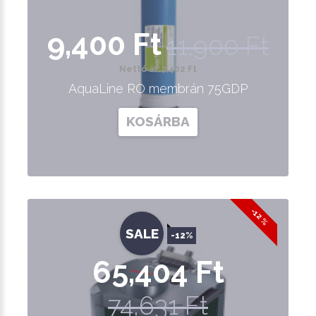
9,400 Ft
11,900 Ft
Nettó ár: 7,402 Ft
AquaLine RO membrán 75GDP
KOSÁRBA
-12 %
SALE
-12%
65,404 Ft
74,631 Ft