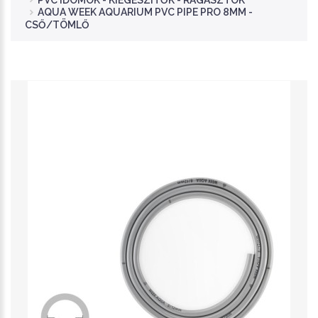
PVC IDOMOK - KIEGÉSZÍTŐK - RAGASZTÓK
AQUA WEEK AQUARIUM PVC PIPE PRO 8MM -
CSŐ/TÖMLŐ