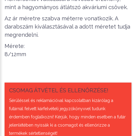
mint a hagyományos átlátszó akváriumi csövek.
Az ár méretre szabva méterre vonatkozik. A
darabszám kiválasztásával a adott méretet tudja
megrendelni.
Mérete:
8/12mm
CSOMAG ÁTVÉTEL ÉS ELLENŐRZÉSE!
Sérüléssel és reklamációval kapcsolatban kizárólag a
futárnál felvett kárfelvételi jegyzőkönyvvel tudunk
érdemben foglalkozni! Kérjük, hogy minden esetben a futár
jelenlétében nyissák ki a csomagot és ellenőrizze a
termékek sértetlenségét!