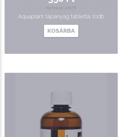
Nettó ár: 276 Ft
Aquaplant tápanyag tabletta 10db
KOSÁRBA