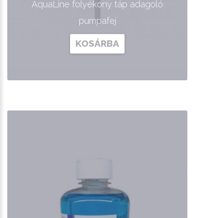
AquaLine folyékony táp adagoló
pumpafej
KOSÁRBA