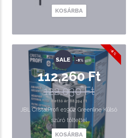
KOSÁRBA
-8 %
SALE
-8%
112,260 Ft
122,030 Ft
Nettó ár: 88,394 Ft
JBL CristalProfi e1902 Greenline Külső
szűrő töltettel
KOSÁRBA