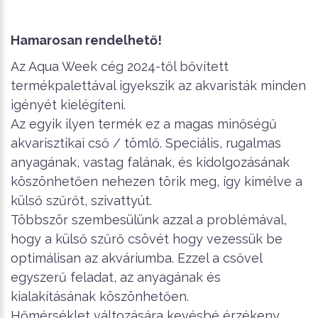
Hamarosan rendelhető!
Az Aqua Week cég 2024-től bővített
termékpalettával igyekszik az akvaristák minden
igényét kielégíteni.
Az egyik ilyen termék ez a magas minőségű
akvarisztikai cső / tömlő. Speciális, rugalmas
anyagának, vastag falának, és kidolgozásának
köszönhetően nehezen törik meg, így kimélve a
külső szűrőt, szivattyút.
Többször szembesülünk azzal a problémával,
hogy a külső szűrő csövét hogy vezessük be
optimálisan az akváriumba. Ezzel a csővel
egyszerű feladat, az anyagának és
kialakításának köszönhetően.
Hőmérséklet változására kevésbé érzékeny,