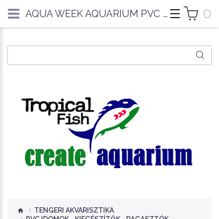
0
AQUA WEEK AQUARIUM PVC PIPE PRO 8MM - CSŐ/TÖMLŐ
TENGERI AKVARISZTIKA