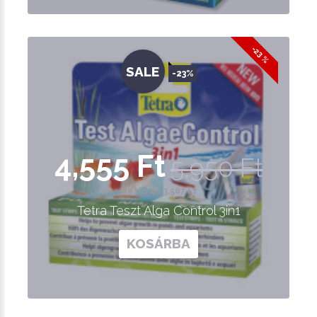
-23 %
SALE
-23%
4,555 Ft
5,950 Ft
Nettó ár: 3,587 Ft
Tetra Teszt Alga Control 3in1
KOSÁRBA