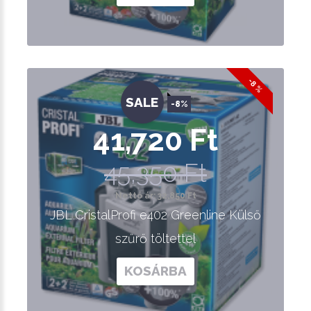
-8 %
SALE
-8%
41,720 Ft
45,350 Ft
Nettó ár: 32,850 Ft
JBL CristalProfi e402 Greenline Külső
szűrő töltettel
KOSÁRBA