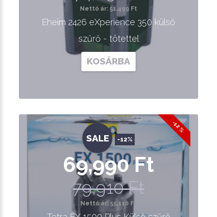
Nettó ár: 51,499 Ft
Eheim 2426 eXperience 350 külső
szűrő - tötettel
KOSÁRBA
-12 %
SALE
-12%
69,990 Ft
79,910 Ft
Nettó ár: 55,110 Ft
Tetra EX 1500 Plus Külső szűrő