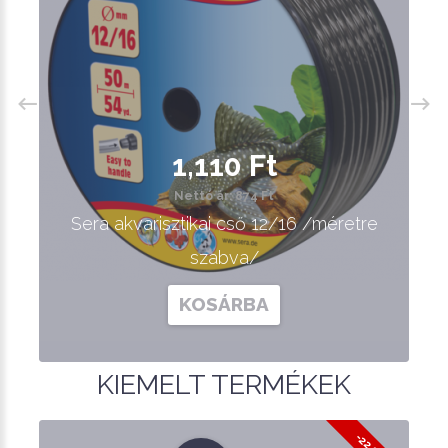
1,110 Ft
Nettó ár: 874 Ft
Sera akvarisztikai cső 12/16 /méretre
szabva/
KOSÁRBA
KIEMELT TERMÉKEK
-22 %