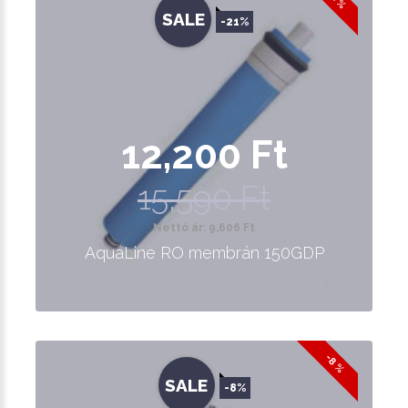
SALE
-21%
12,200 Ft
15,590 Ft
Nettó ár: 9,606 Ft
AquaLine RO membrán 150GDP
-8 %
SALE
-8%