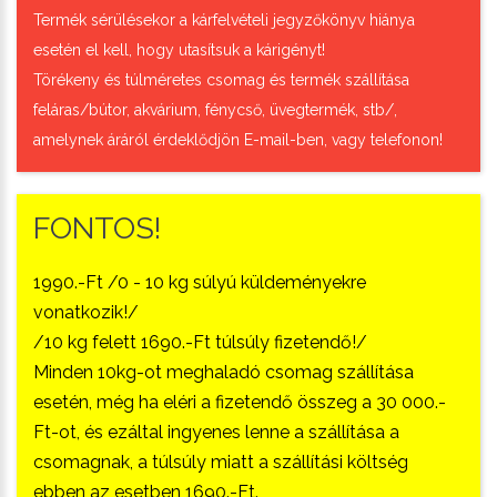
Termék sérülésekor a kárfelvételi jegyzőkönyv hiánya
esetén el kell, hogy utasítsuk a kárigényt!
Törékeny és túlméretes csomag és termék szállítása
feláras/bútor, akvárium, fénycső, üvegtermék, stb/,
amelynek áráról érdeklődjön E-mail-ben, vagy telefonon!
FONTOS!
1990.-Ft /0 - 10 kg súlyú küldeményekre
vonatkozik!/
/10 kg felett 1690.-Ft túlsúly fizetendő!/
Minden 10kg-ot meghaladó csomag szállítása
esetén, még ha eléri a fizetendő összeg a 30 000.-
Ft-ot, és ezáltal ingyenes lenne a szállítása a
csomagnak, a túlsúly miatt a szállítási költség
ebben az esetben 1690.-Ft.