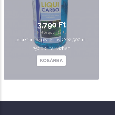
3,790 Ft
Nettó ár: 2,984 Ft
Liqui Carbo folyékony CO2 500ml -
25000 liter vízhez
KOSÁRBA