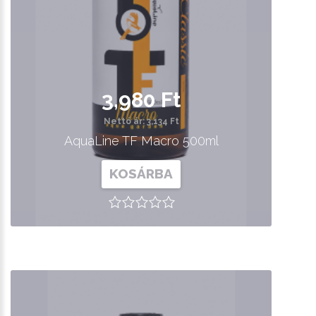
3,980 Ft
Nettó ár: 3,134 Ft
AquaLine TF Macro 500ml
KOSÁRBA