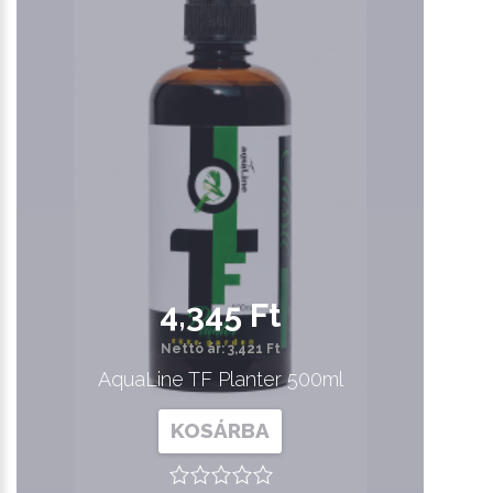
4,345 Ft
Nettó ár: 3,421 Ft
AquaLine TF Planter 500ml
KOSÁRBA