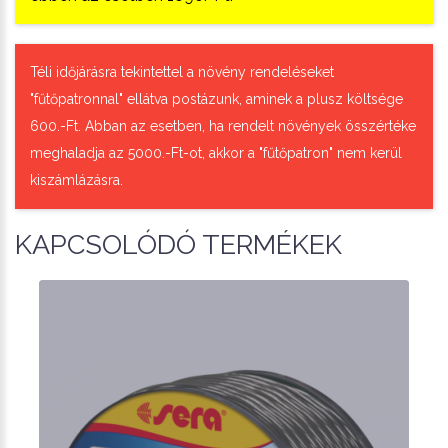
Téli időjárásra tekintettel a növény rendeléseket
"fűtőpatronnal" ellátva postázunk, aminek a plusz költsége
600.-Ft. Abban az esetben, ha rendelt növények összértéke
meghaladja az 5000.-Ft-ot, akkor a "fűtőpatron" nem kerül
kiszámlázásra.
KAPCSOLÓDÓ TERMÉKEK