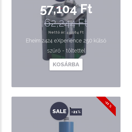
57,104 Ft
62,244 Ft
Nettó ár: 44,964 Ft
Eheim 2424 eXperience 250 külső
szűrő - töltettel
KOSÁRBA
-21 %
SALE
-21%