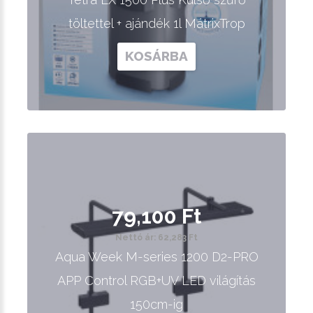
töltettel + ajándék 1l MátrixTrop
KOSÁRBA
79,100 Ft
Nettó ár: 62,283 Ft
Aqua Week M-series 1200 D2-PRO
APP Control RGB+UV LED világítás
150cm-ig