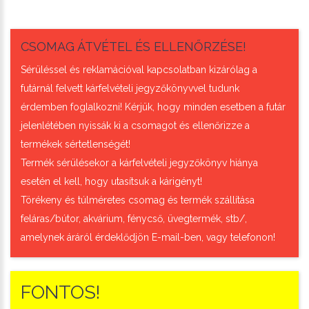
CSOMAG ÁTVÉTEL ÉS ELLENŐRZÉSE!
Sérüléssel és reklamációval kapcsolatban kizárólag a
futárnál felvett kárfelvételi jegyzőkönyvvel tudunk
érdemben foglalkozni! Kérjük, hogy minden esetben a futár
jelenlétében nyissák ki a csomagot és ellenőrizze a
termékek sértetlenségét!
Termék sérülésekor a kárfelvételi jegyzőkönyv hiánya
esetén el kell, hogy utasítsuk a kárigényt!
Törékeny és túlméretes csomag és termék szállítása
feláras/bútor, akvárium, fénycső, üvegtermék, stb/,
amelynek áráról érdeklődjön E-mail-ben, vagy telefonon!
FONTOS!