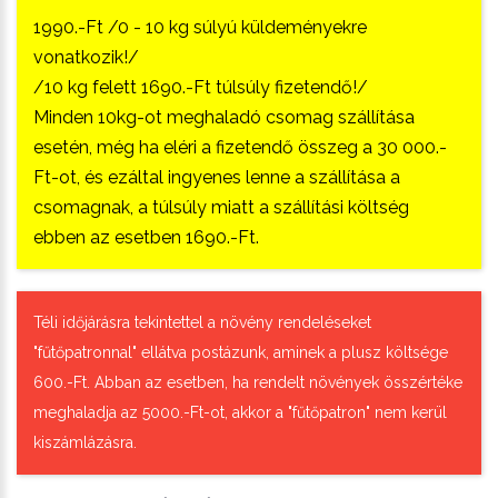
1990.-Ft /0 - 10 kg súlyú küldeményekre
vonatkozik!/
/10 kg felett 1690.-Ft túlsúly fizetendő!/
Minden 10kg-ot meghaladó csomag szállítása
esetén, még ha eléri a fizetendő összeg a 30 000.-
Ft-ot, és ezáltal ingyenes lenne a szállítása a
csomagnak, a túlsúly miatt a szállítási költség
ebben az esetben 1690.-Ft.
Téli időjárásra tekintettel a növény rendeléseket
"fűtőpatronnal" ellátva postázunk, aminek a plusz költsége
600.-Ft. Abban az esetben, ha rendelt növények összértéke
meghaladja az 5000.-Ft-ot, akkor a "fűtőpatron" nem kerül
kiszámlázásra.