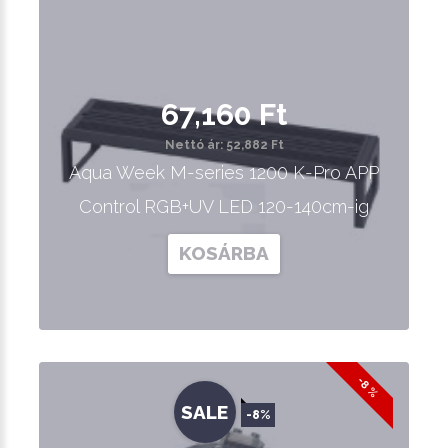
67,160 Ft
Nettó ár: 52,882 Ft
Aqua Week M-series 1200 K-Pro APP
Control RGB+UV LED 120-140cm-ig
KOSÁRBA
-8 %
SALE
-8%