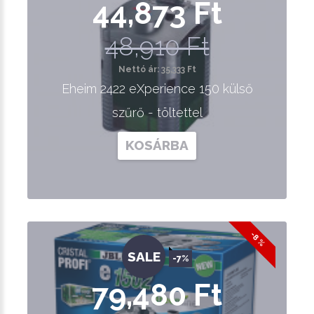
44,873 Ft
48,910 Ft
Nettó ár: 35,333 Ft
Eheim 2422 eXperience 150 külső
szűrő - töltettel
KOSÁRBA
-8 %
SALE
-7%
79,480 Ft