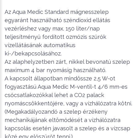
Az Aqua Medic Standard mágnesszelep
egyaránt használható széndioxid ellátás
vezérléshez vagy max. 150 liter/nap
teljesítményű fordított ozmózis szűrők
vízellátásának automatikus
ki-/bekapcsolásához.
Az alaphelyzetben zárt, nikkel bevonatú szelep
maximum 4 bar nyomásig használható.
A kapcsolt állapotban mindössze 2,5 W-ot
fogyasztású Aqua Medic M-ventil-t 4/6 mm-es
csőcsatlakozókkal lehet a CO2 palack
nyomáscsökkentőjére, vagy a vízhálózatra kötni.
(Megakadályozandó a szelep érzékeny
mechanikájának eltömődését a vízhálózatra
kapcsolás esetén javasolt a szelep és a vízcsap
közé egy előszűrőt tenni.)