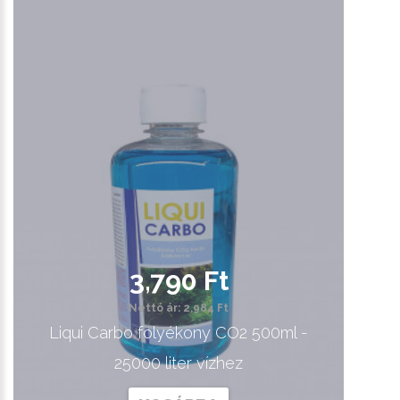
3,790 Ft
Nettó ár: 2,984 Ft
Liqui Carbo folyékony CO2 500ml -
25000 liter vízhez