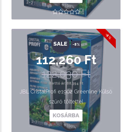
-8 %
SALE
-8%
112,260 Ft
122,030 Ft
Nettó ár: 88,394 Ft
JBL CristalProfi e1902 Greenline Külső
szűrő töltettel
KOSÁRBA