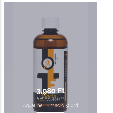
3,980 Ft
Nettó ár: 3,134 Ft
AquaLine TF Macro 500ml