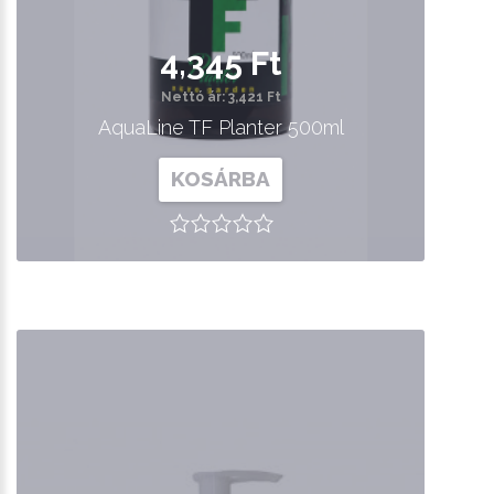
4,345 Ft
Nettó ár: 3,421 Ft
AquaLine TF Planter 500ml
KOSÁRBA