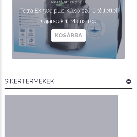
Nettó ár: 26,763 Ft
Tetra EX 500 plus Külső szűrő töltettel
+ ajándék 1l MatrixTrop
KOSÁRBA
SIKERTERMÉKEK