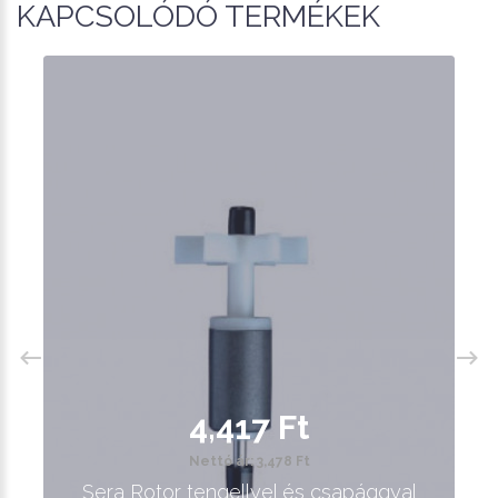
KAPCSOLÓDÓ TERMÉKEK
4,417 Ft
Nettó ár: 3,478 Ft
Sera Rotor tengellyel és csapággyal