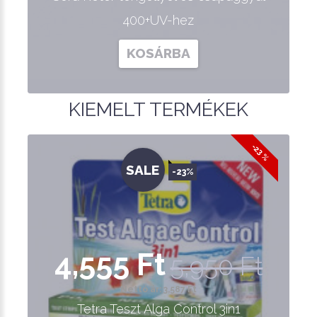
400+UV-hez
KOSÁRBA
KIEMELT TERMÉKEK
-23 %
SALE
-23%
4,555 Ft
5,950 Ft
Nettó ár: 3,587 Ft
Tetra Teszt Alga Control 3in1