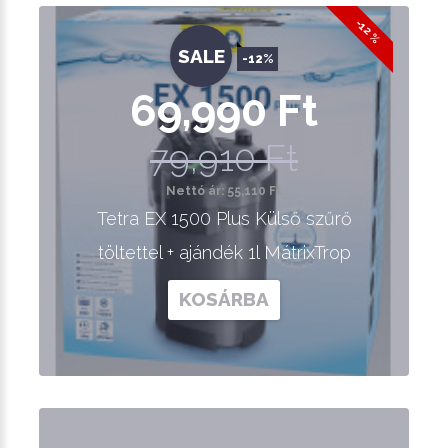
-12 %
SALE
-12%
69,990 Ft
79,910 Ft
Nettó ár: 55,110 Ft
Tetra EX 1500 Plus Külső szűrő
töltettel + ajándék 1l MátrixTrop
KOSÁRBA