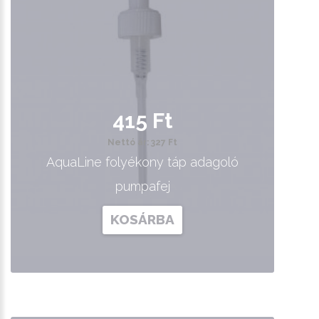
415 Ft
Nettó ár: 327 Ft
AquaLine folyékony táp adagoló
pumpafej
KOSÁRBA