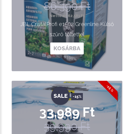
86,390 Ft
Nettó ár: 62,583 Ft
JBL CristalProfi e1502 Greenline Külső
szűrő töltettel
KOSÁRBA
-15 %
SALE
-15%
33,989 Ft
39,990 Ft