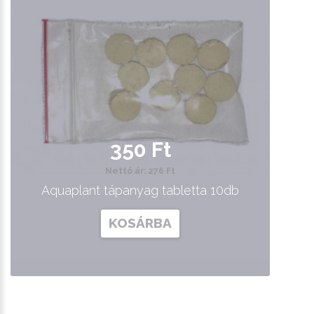
350 Ft
Nettó ár: 276 Ft
Aquaplant tápanyag tabletta 10db
KOSÁRBA