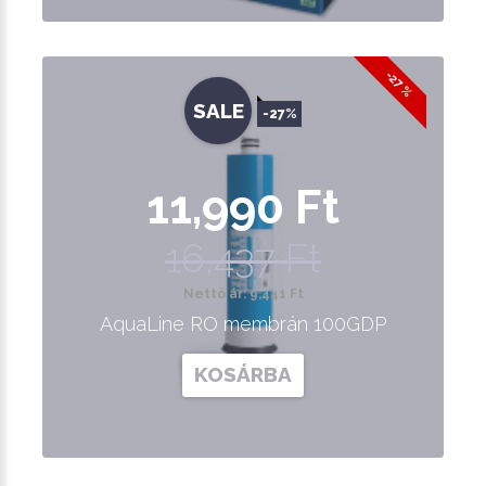
-27 %
SALE
-27%
11,990 Ft
16,437 Ft
Nettó ár: 9,441 Ft
AquaLine RO membrán 100GDP
KOSÁRBA