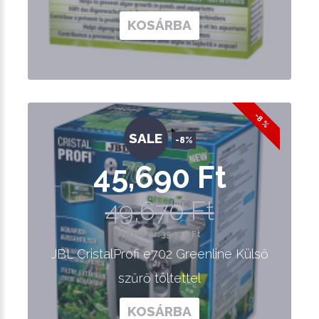
KOSÁRBA
-8 %
SALE
-8%
45,690 Ft
49,670 Ft
Nettó ár: 35,976 Ft
JBL CristalProfi e702 Greenline Külső
szűrő töltettel
KOSÁRBA