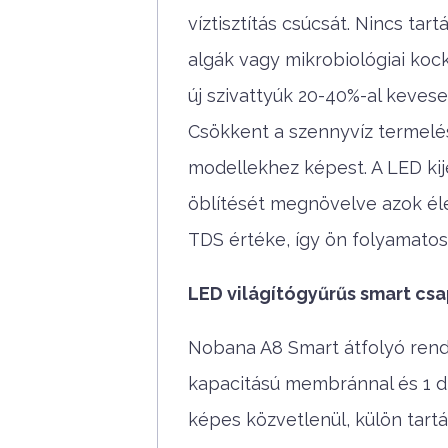
víztisztítás csúcsát. Nincs ta
algák vagy mikrobiológiai kocká
új szivattyúk 20-40%-al keves
Csökkent a szennyvíz termelé
modellekhez képest. A LED ki
öblítését megnövelve azok élet
TDS értéke, így ön folyamatos
LED világítógyűrűs smart csap
Nobana A8 Smart átfolyó rend
kapacitású membránnal és 1 db
képes közvetlenül, külön tartál