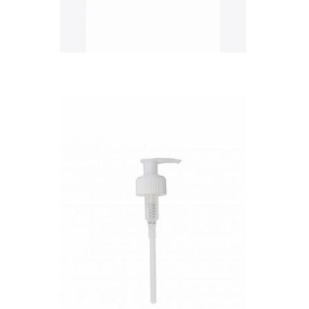
QUICK VIEW
Nettó ár: 327 Ft
AquaLine folyékony táp
adagoló pumpafej
KOSÁRBA