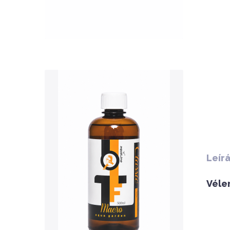
QUICK VIEW
Leír
Nettó ár: 3,134 Ft
Véle
AquaLine TF Macro 500ml
KOSÁRBA