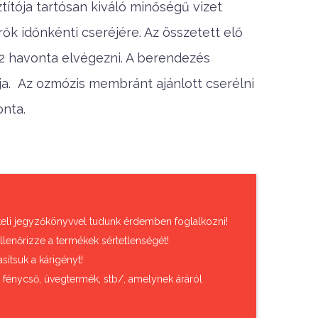
ítója tartósan kiváló minőségű vizet
rők időnkénti cseréjére. Az összetett elő
 12 havonta elvégezni. A berendezés
lja. Az ozmózis membránt ajánlott cserélni
onta.
vételi jegyzőkönyvvel tudunk érdemben foglalkozni!
llenőrizze a termékek sértetlenségét!
sítsuk a kárigényt!
, fénycső, üvegtermék, stb/, amelynek áráról