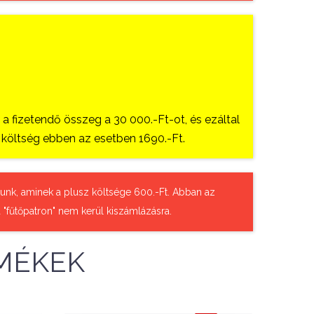
 fizetendő összeg a 30 000.-Ft-ot, és ezáltal
si költség ebben az esetben 1690.-Ft.
tázunk, aminek a plusz költsége 600.-Ft. Abban az
 "fűtőpatron" nem kerül kiszámlázásra.
MÉKEK
45,690 Ft
49,670 Ft