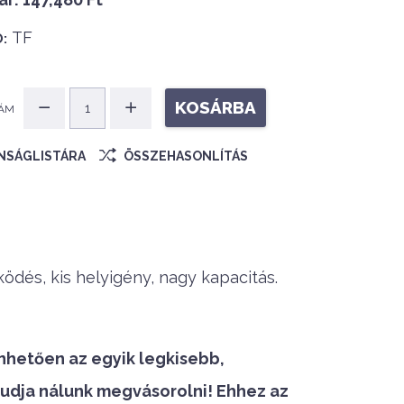
TF
:
KOSÁRBA
ÁM
ÁNSÁGLISTÁRA
ÖSSZEHASONLÍTÁS
ödés, kis helyigény, nagy kapacitás.
nhetően az egyik legkisebb,
udja nálunk megvásorolni! Ehhez az