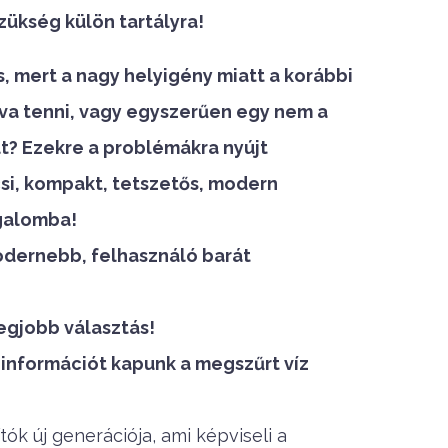
zükség külön tartályra!
s, mert a nagy helyigény miatt a korábbi
a tenni, vagy egyszerűen egy nem a
t? Ezekre a problémákra nyújt
si, kompakt, tetszetős, modern
rgalomba!
odernebb, felhasználó barát
egjobb választás!
jű információt kapunk a megszűrt víz
tók új generációja, ami képviseli a