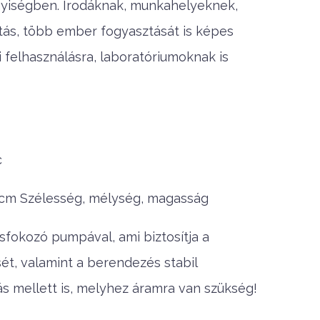
nnyiségben. Irodáknak, munkahelyeknek,
ztás, több ember fogyasztását is képes
ri felhasználásra, laboratóriumoknak is
c
0 cm Szélesség, mélység, magasság
fokozó pumpával, ami biztosítja a
t, valamint a berendezés stabil
 mellett is, melyhez áramra van szükség!