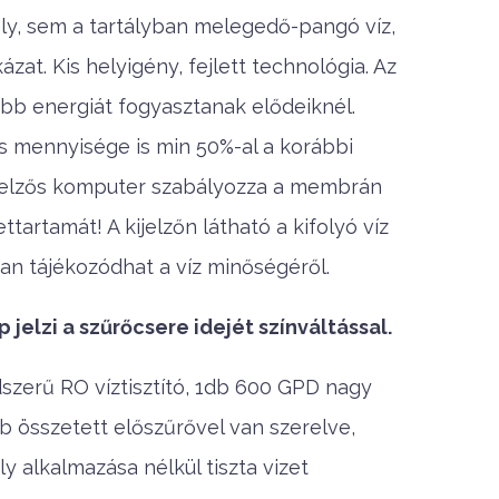
rtály, sem a tartályban melegedő-pangó víz,
zat. Kis helyigény, fejlett technológia. Az
ebb energiát fogyasztanak elődeiknél.
s mennyisége is min 50%-al a korábbi
jelzős komputer szabályozza a membrán
tartamát! A kijelzőn látható a kifolyó víz
an tájékozódhat a víz minőségéről.
 jelzi a szűrőcsere idejét színváltással.
szerű RO víztisztító, 1db 600 GPD nagy
 összetett előszűrővel van szerelve,
y alkalmazása nélkül tiszta vizet