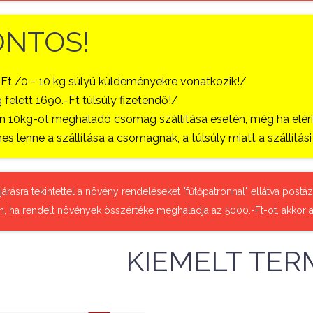
ONTOS!
-Ft /0 - 10 kg súlyú küldeményekre vonatkozik!/
 felett 1690.-Ft túlsúly fizetendő!/
 10kg-ot meghaladó csomag szállítása esetén, még ha eléri a
es lenne a szállítása a csomagnak, a túlsúly miatt a szállítá
őjárásra tekintettel a növény rendeléseket "fűtőpatronnal" ellátva pos
n, ha rendelt növények összértéke meghaladja az 5000.-Ft-ot, akkor a
KIEMELT TER
79,480 Ft
86,390 Ft
Nettó ár: 62,283 Ft