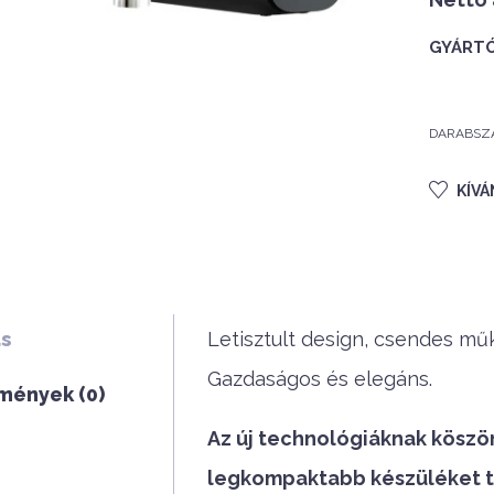
GYÁRTÓ
DARABSZ
KÍV
ás
Letisztult design, csendes műk
Gazdaságos és elegáns.
mények (0)
Az új technológiáknak köszö
legkompaktabb készüléket t