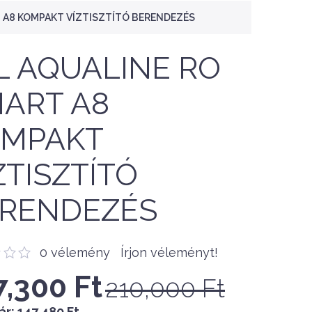
T A8 KOMPAKT VÍZTISZTÍTÓ BERENDEZÉS
.L AQUALINE RO
ART A8
OMPAKT
ZTISZTÍTÓ
RENDEZÉS
0 vélemény
Írjon véleményt!
7,300 Ft
210,000 Ft
ár:
147,480 Ft