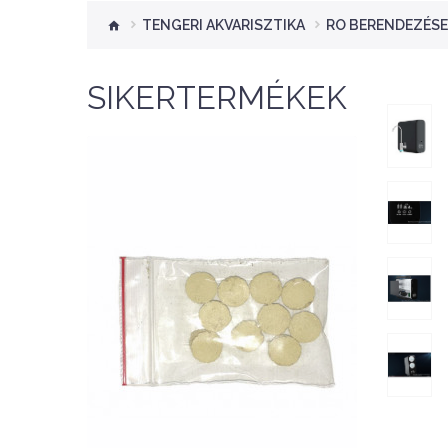
TENGERI AKVARISZTIKA
RO BERENDEZÉSE
SIKERTERMÉKEK
Nettó ár: 276 Ft
Aquaplant tápanyag
tabletta 10db
KOSÁRBA