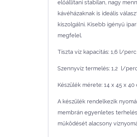
előállítani stabilan, nagy me
kávéházaknak is ideális válas
kiszolgálni. Kisebb igényű ipa
megfelel.
Tiszta víz kapacitás: 1,6 l/perc
Szennyvíz termelés: 1,2 l/per
Készülék mérete: 14 x 45 x 4
A készülék rendelkezik nyomás
membrán egyenletes terhelésé
működését alacsony víznyomás