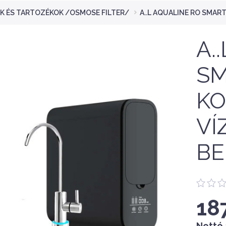
K ÉS TARTOZÉKOK /OSMOSE FILTER/
A..L AQUALINE RO SMAR
A.
SM
K
VÍ
BE
18
Nettó 