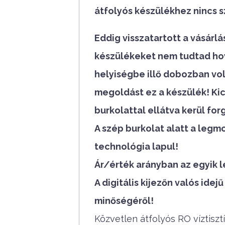
átfolyós készülékhez nincs s
Eddig visszatartott a vásárlá
készülékeket nem tudtad hov
helyiségbe illő dobozban vol
megoldást ez a készülék! Kic
burkolattal ellátva kerül fo
A szép burkolat alatt a legm
technológia lapul!
Ár/érték arányban az egyik l
A digitális kijezőn valós ide
minőségéről!
Közvetlen átfolyós RO víztisztí