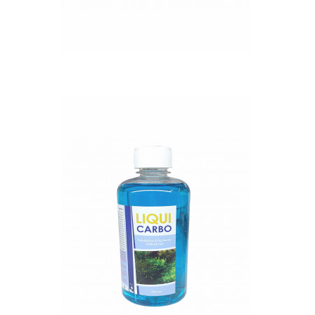
QUICK VIEW
Nettó ár: 2,984 Ft
Liqui Carbo folyékony
CO2 500ml - 25000 liter
vízhez
KOSÁRBA