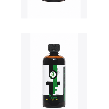
QUICK VIEW
Nettó ár: 3,421 Ft
AquaLine TF Planter
500ml
KOSÁRBA