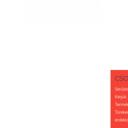
QUICK VIEW
CSO
Sérülés
Kérjük,
Termék 
Töréke
érdekl