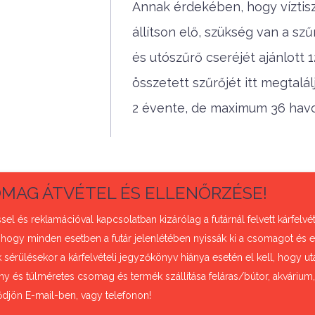
Annak érdekében, hogy víztiszt
állítson elő, szükség van a szű
és utószűrő cseréjét ajánlott
összetett szűrőjét itt megtalá
2 évente, de maximum 36 hav
MAG ÁTVÉTEL ÉS ELLENŐRZÉSE!
sel és reklamációval kapcsolatban kizárólag a futárnál felvett kárfel
 hogy minden esetben a futár jelenlétében nyissák ki a csomagot és e
sérülésekor a kárfelvételi jegyzőkönyv hiánya esetén el kell, hogy uta
ny és túlméretes csomag és termék szállítása feláras/bútor, akvárium
ődjön E-mail-ben, vagy telefonon!