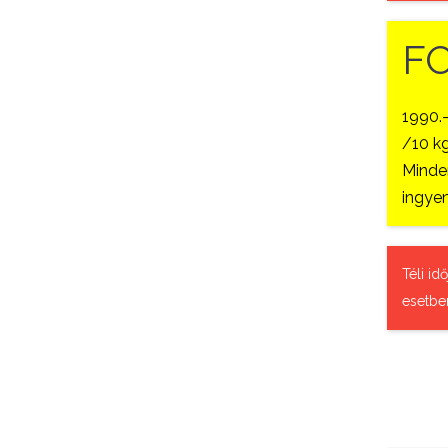
F
1990.
/10 kg
Minden
ingyen
Téli id
esetbe