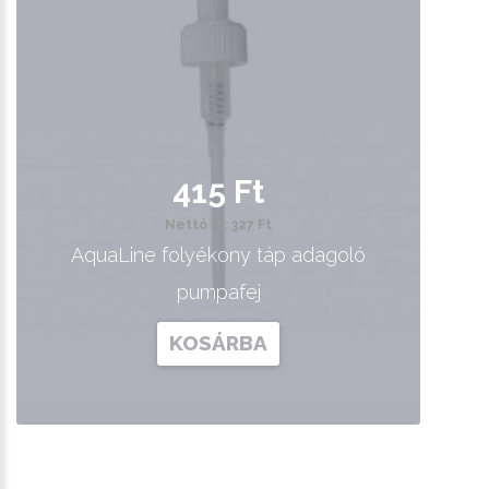
415 Ft
Nettó ár: 327 Ft
AquaLine folyékony táp adagoló
pumpafej
KOSÁRBA