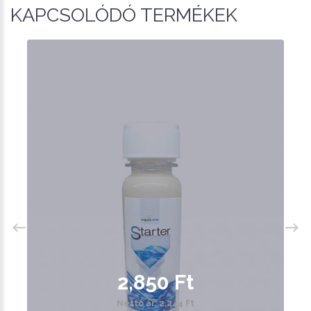
KAPCSOLÓDÓ TERMÉKEK
2,850 Ft
Nettó ár: 2,244 Ft