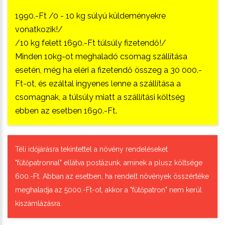
1990.-Ft /0 - 10 kg súlyú küldeményekre
vonatkozik!/
/10 kg felett 1690.-Ft túlsúly fizetendő!/
Minden 10kg-ot meghaladó csomag szállítása
esetén, még ha eléri a fizetendő összeg a 30 000.-
Ft-ot, és ezáltal ingyenes lenne a szállítása a
csomagnak, a túlsúly miatt a szállítási költség
ebben az esetben 1690.-Ft.
Téli időjárásra tekintettel a növény rendeléseket
"fűtőpatronnal" ellátva postázunk, aminek a plusz költsége
600.-Ft. Abban az esetben, ha rendelt növények összértéke
meghaladja az 5000.-Ft-ot, akkor a "fűtőpatron" nem kerül
kiszámlázásra.