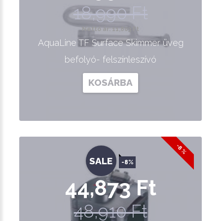
18,990 Ft
Nettó ár: 11,803 Ft
AquaLine TF Surface Skimmer üveg
befolyó- felszínleszívó
KOSÁRBA
-8 %
SALE
-8%
44,873 Ft
48,910 Ft