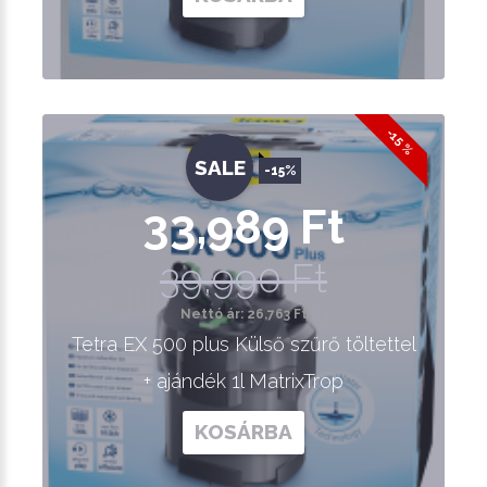
-15 %
SALE
-15%
33,989 Ft
39,990 Ft
Nettó ár: 26,763 Ft
Tetra EX 500 plus Külső szűrő töltettel
+ ajándék 1l MatrixTrop
KOSÁRBA