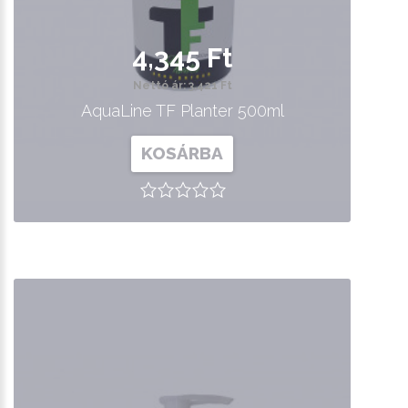
4,345 Ft
Nettó ár: 3,421 Ft
AquaLine TF Planter 500ml
KOSÁRBA