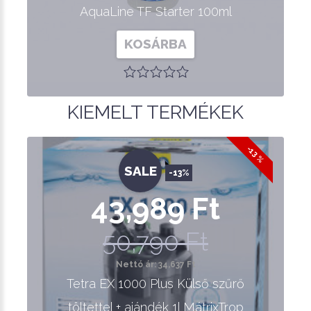
AquaLine TF Starter 100ml
KOSÁRBA
KIEMELT TERMÉKEK
-13 %
SALE
-13%
43,989 Ft
50,790 Ft
Nettó ár: 34,637 Ft
Tetra EX 1000 Plus Külső szűrő
töltettel + ajándék 1l MátrixTrop