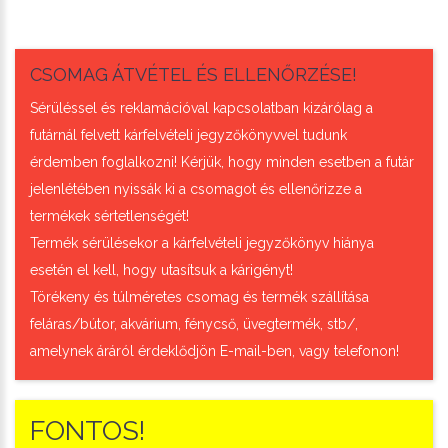
CSOMAG ÁTVÉTEL ÉS ELLENŐRZÉSE!
Sérüléssel és reklamációval kapcsolatban kizárólag a
futárnál felvett kárfelvételi jegyzőkönyvvel tudunk
érdemben foglalkozni! Kérjük, hogy minden esetben a futár
jelenlétében nyissák ki a csomagot és ellenőrizze a
termékek sértetlenségét!
Termék sérülésekor a kárfelvételi jegyzőkönyv hiánya
esetén el kell, hogy utasítsuk a kárigényt!
Törékeny és túlméretes csomag és termék szállítása
feláras/bútor, akvárium, fénycső, üvegtermék, stb/,
amelynek áráról érdeklődjön E-mail-ben, vagy telefonon!
FONTOS!