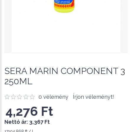
SERA MARIN COMPONENT 3
250ML
0 vélemény
Írjon véleményt!
4,276 Ft
Nettó ár:
3,367 Ft
17104.868 ft / l