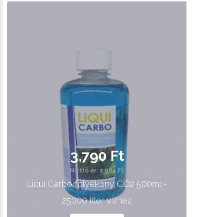
3,790 Ft
Nettó ár: 2,984 Ft
Liqui Carbo folyékony CO2 500ml -
25000 liter vízhez