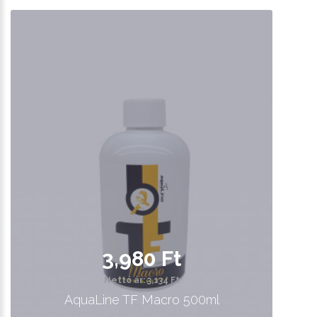
3,980 Ft
Nettó ár: 3,134 Ft
AquaLine TF Macro 500ml