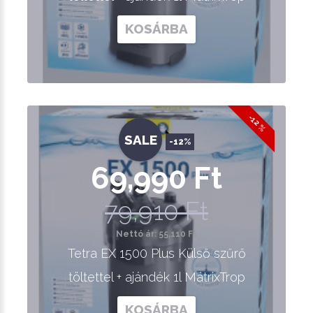
KOSÁRBA
-12 %
SALE
-12%
69,990 Ft
79,910 Ft
Nettó ár: 55,110 Ft
Tetra EX 1500 Plus Külső szűrő
töltettel + ajándék 1l MátrixTrop
KOSÁRBA