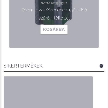
Nettó ár: 35,333 Ft
Eheim 2422 eXperience 150 külső
szűrő - töltettel
KOSÁRBA
SIKERTERMÉKEK