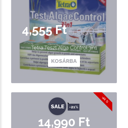
4,555 Ft
5,950 Ft
Nettó ár: 3,587 Ft
Tetra Teszt Alga Control 3in1
KOSÁRBA
-21 %
SALE
-21%
14,990 Ft