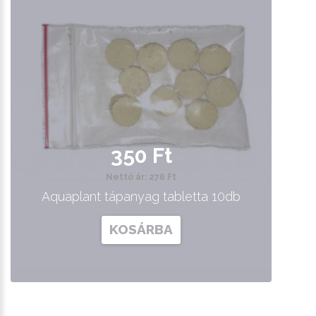
350 Ft
Nettó ár: 276 Ft
Aquaplant tápanyag tabletta 10db
KOSÁRBA