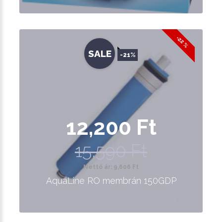
-22 %
SALE
-21%
12,200 Ft
15,590 Ft
Nettó ár: 9,606 Ft
AquaLine RO membrán 150GDP