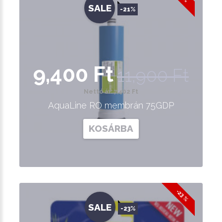
SALE
-21%
9,400 Ft
11,900 Ft
Nettó ár: 7,402 Ft
AquaLine RO membrán 75GDP
KOSÁRBA
-23 %
SALE
-23%