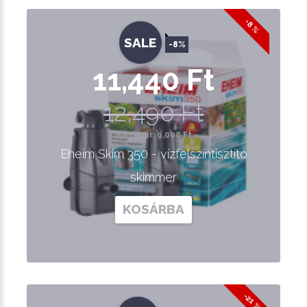
-8 %
SALE
-8%
11,440 Ft
12,490 Ft
Nettó ár: 9,008 Ft
Eheim Skim 350 - vízfelszíntisztító
skimmer
KOSÁRBA
-21 %