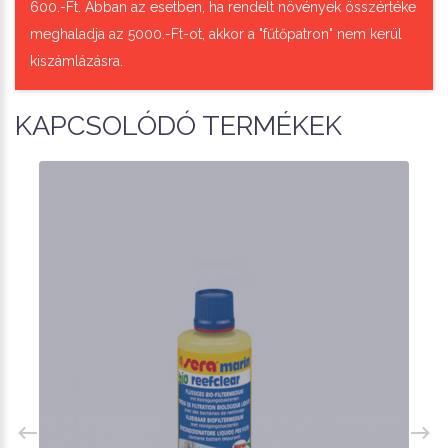
600.-Ft. Abban az esetben, ha rendelt növények összértéke
meghaladja az 5000.-Ft-ot, akkor a "fűtőpatron" nem kerül
kiszámlázásra.
KAPCSOLÓDÓ TERMÉKEK