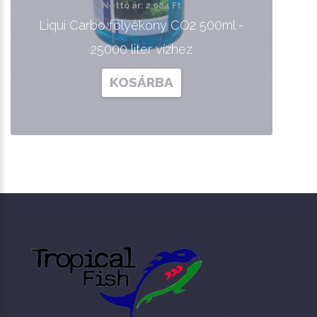
Nettó ár: 2,984 Ft
Liqui Carbo folyékony CO2 500ml -
25000 liter vízhez
KOSÁRBA