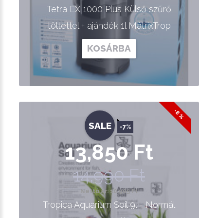
Tetra EX 1000 Plus Külső szűrő
töltettel + ajándék 1l MátrixTrop
KOSÁRBA
-8 %
SALE
-7%
13,850 Ft
14,990 Ft
Nettó ár: 10,905 Ft
Tropica Aquarium Soil 9l - Normál