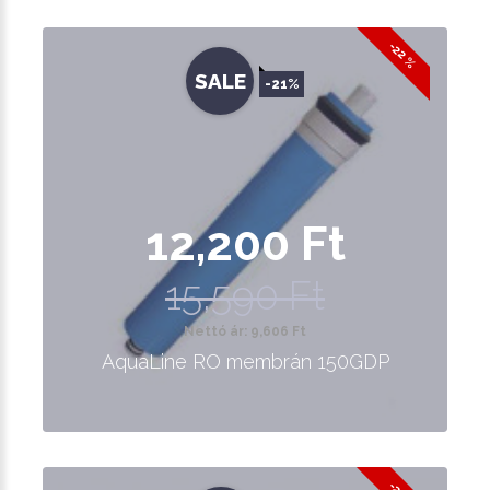
-22 %
SALE
-21%
12,200 Ft
15,590 Ft
Nettó ár: 9,606 Ft
AquaLine RO membrán 150GDP