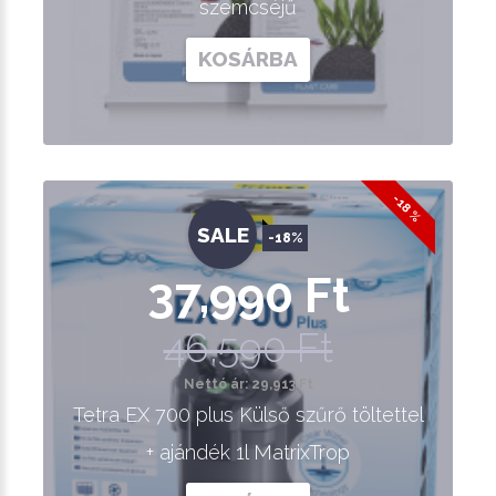
szemcséjű
KOSÁRBA
-18 %
SALE
-18%
37,990 Ft
46,590 Ft
Nettó ár: 29,913 Ft
Tetra EX 700 plus Külső szűrő töltettel
+ ajándék 1l MatrixTrop