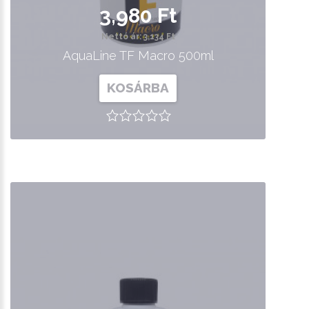
3,980 Ft
Nettó ár: 3,134 Ft
AquaLine TF Macro 500ml
KOSÁRBA