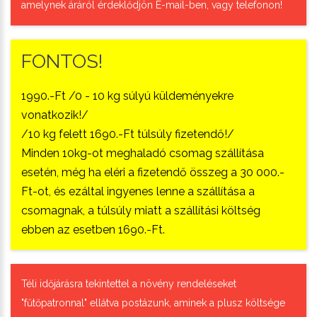
amelynek áráról érdeklődjön E-mail-ben, vagy telefonon!
FONTOS!
1990.-Ft /0 - 10 kg súlyú küldeményekre
vonatkozik!/
/10 kg felett 1690.-Ft túlsúly fizetendő!/
Minden 10kg-ot meghaladó csomag szállítása
esetén, még ha eléri a fizetendő összeg a 30 000.-
Ft-ot, és ezáltal ingyenes lenne a szállítása a
csomagnak, a túlsúly miatt a szállítási költség
ebben az esetben 1690.-Ft.
Téli időjárásra tekintettel a növény rendeléseket
"fűtőpatronnal" ellátva postázunk, aminek a plusz költsége