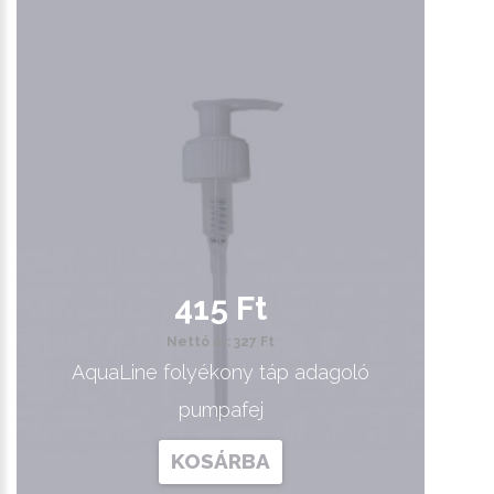
415 Ft
Nettó ár: 327 Ft
AquaLine folyékony táp adagoló
pumpafej
KOSÁRBA