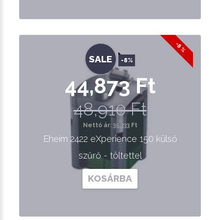
-8 %
SALE
-8%
44,873 Ft
48,910 Ft
Nettó ár: 35,333 Ft
Eheim 2422 eXperience 150 külső
szűrő - töltettel
KOSÁRBA