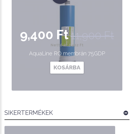
9,400 Ft
11,900 Ft
Nettó ár: 7,402 Ft
AquaLine RO membrán 75GDP
KOSÁRBA
SIKERTERMÉKEK