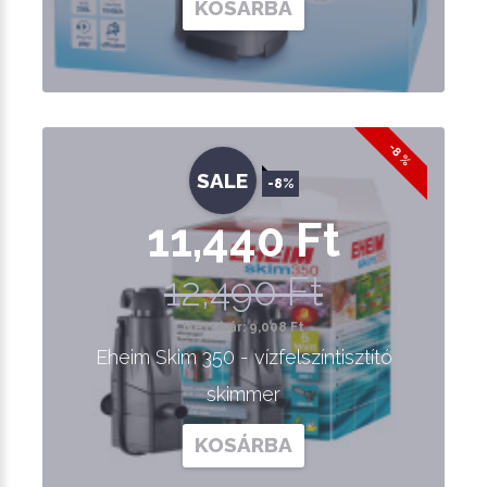
KOSÁRBA
-8 %
SALE
-8%
11,440 Ft
12,490 Ft
Nettó ár: 9,008 Ft
Eheim Skim 350 - vízfelszíntisztító
skimmer
KOSÁRBA