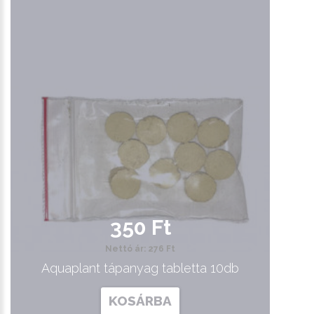
350 Ft
Nettó ár: 276 Ft
Aquaplant tápanyag tabletta 10db
KOSÁRBA