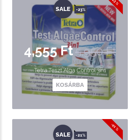
-23 %
SALE
-23%
4,555 Ft
5,950 Ft
Nettó ár: 3,587 Ft
Tetra Teszt Alga Control 3in1
KOSÁRBA
-21 %
SALE
-21%