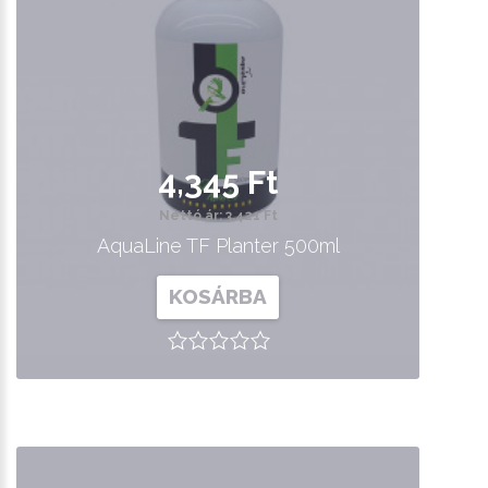
4,345 Ft
Nettó ár: 3,421 Ft
AquaLine TF Planter 500ml
KOSÁRBA