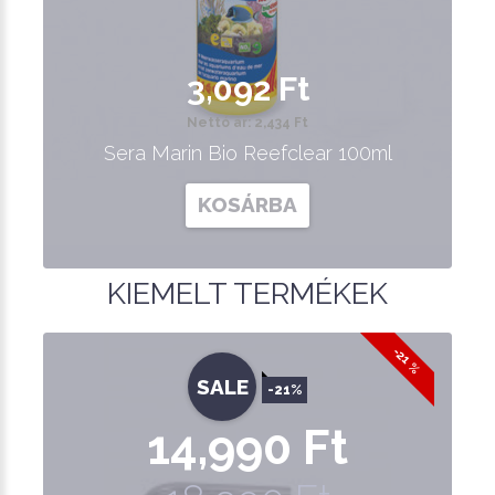
3,092 Ft
Nettó ár: 2,434 Ft
Sera Marin Bio Reefclear 100ml
KOSÁRBA
KIEMELT TERMÉKEK
-21 %
SALE
-21%
14,990 Ft