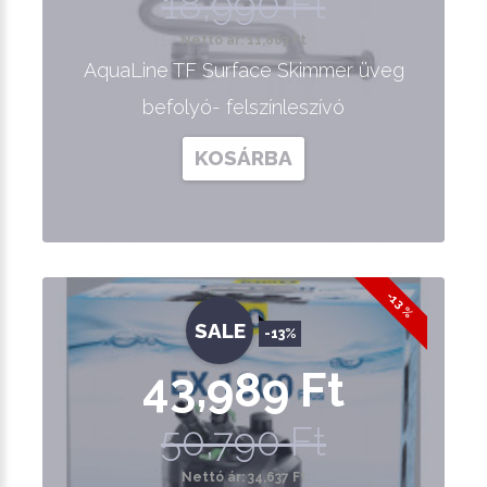
18,990 Ft
Nettó ár: 11,803 Ft
AquaLine TF Surface Skimmer üveg
befolyó- felszínleszívó
KOSÁRBA
-13 %
SALE
-13%
43,989 Ft
50,790 Ft
Nettó ár: 34,637 Ft