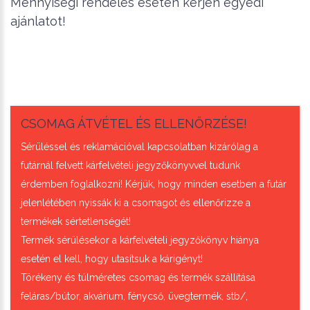
Mennyiségi rendelés esetén kérjen egyedi
ajánlatot!
CSOMAG ÁTVÉTEL ÉS ELLENŐRZÉSE!
Sérüléssel és reklamációval kapcsolatban kizárólag a
futárnál felvett kárfelvételi jegyzőkönyvvel tudunk
érdemben foglalkozni! Kérjük, hogy minden esetben a futár
jelenlétében nyissák ki a csomagot és ellenőrizze a
termékek sértetlenségét!
Termék sérülésekor a kárfelvételi jegyzőkönyv hiánya
esetén el kell, hogy utasítsuk a kárigényt!
Törékeny és túlméretes csomag és termék szállítása
feláras/bútor, akvárium, fénycső, üvegtermék, stb/,