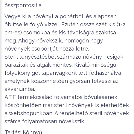
összpontosítja.
Vegye ki a növényt a pohárból, és alaposan
öblítse le folyó vízzel. Ezután ossza szét kis (1-2
cm-es) csomókba és kis távolságra szakítsa
meg.
Ahogy növekszik, homogén nagy
növények csoportját hozza létre.
Steril tenyésztésből származó növény - csigák,
paraziták és algák mentes.
Kiváló minőségű
folyékony gél tápanyagként lett felhasználva,
amelynek köszönhetően gyorsan felveszi az
akváriumba.
A TF termékcsalád folyamatos bővülésének
köszönhetően már steril növények is elérhetőek
a webshopunkban. A rendelhető steril növények
száma folyamatosan növekszik.
Tartás: Könnyű