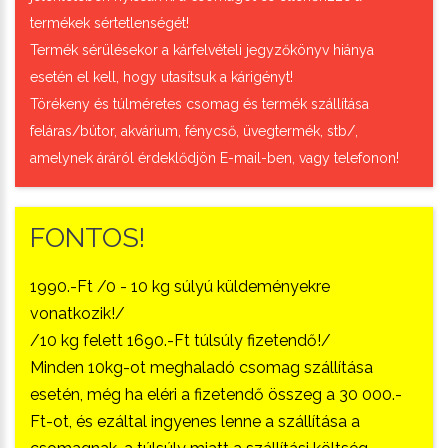
termékek sértetlenségét!
Termék sérülésekor a kárfelvételi jegyzőkönyv hiánya
esetén el kell, hogy utasítsuk a kárigényt!
Törékeny és túlméretes csomag és termék szállítása
feláras/bútor, akvárium, fénycső, üvegtermék, stb/,
amelynek áráról érdeklődjön E-mail-ben, vagy telefonon!
FONTOS!
1990.-Ft /0 - 10 kg súlyú küldeményekre
vonatkozik!/
/10 kg felett 1690.-Ft túlsúly fizetendő!/
Minden 10kg-ot meghaladó csomag szállítása
esetén, még ha eléri a fizetendő összeg a 30 000.-
Ft-ot, és ezáltal ingyenes lenne a szállítása a