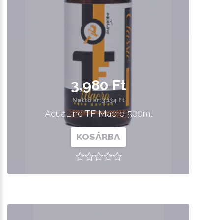
3,980 Ft
Nettó ár: 3,134 Ft
AquaLine TF Macro 500ml
KOSÁRBA