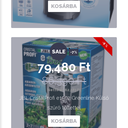
KOSÁRBA
-8 %
SALE
-7%
79,480 Ft
86,390 Ft
Nettó ár: 62,583 Ft
JBL CristalProfi e1502 Greenline Külső
szűrő töltettel
KOSÁRBA