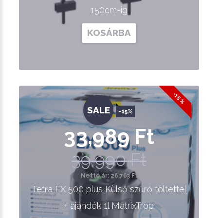
150cm-ig
KOSÁRBA
-15 %
SALE
-15%
33,989 Ft
39,990 Ft
Nettó ár: 26,763 Ft
Tetra EX 500 plus Külső szűrő töltettel
+ ajándék 1l MatrixTrop