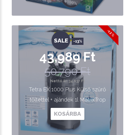
-13 %
SALE
-13%
43,989 Ft
50,790 Ft
Nettó ár: 34,637 Ft
Tetra EX 1000 Plus Külső szűrő
töltettel + ajándék 1l MátrixTrop
KOSÁRBA