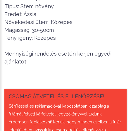
Típus: Stem növény
Eredet: Ázsia
Növekedési ütem: Közepes
Magasság: 30-50cm
Fény igény: Közepes
Mennyiségi rendelés esetén kérjen egyedi
ajánlatot!
CSOMAG ÁTVÉTEL ÉS ELLENŐRZÉSE!
Sérüléssel és reklamációval kapcsolatban kizárólag a
futárnál felvett kárfelvételi jegyzőkönyvvel tudunk
érdemben foglalkozni! Kérjük, hogy minden esetben a futár
jelenlétében nyissák ki a csomagot és ellenőrizze a