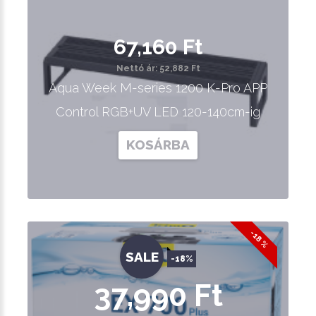
67,160 Ft
Nettó ár: 52,882 Ft
Aqua Week M-series 1200 K-Pro APP
Control RGB+UV LED 120-140cm-ig
KOSÁRBA
-18 %
SALE
-18%
37,990 Ft