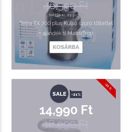
46,590 Ft
Nettó ár: 29,913 Ft
Tetra EX 700 plus Külső szűrő töltettel
+ ajándék 1l MatrixTrop
KOSÁRBA
-21 %
SALE
-21%
14,990 Ft
18,990 Ft