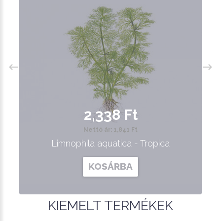
2,338 Ft
Nettó ár: 1,841 Ft
Limnophila aquatica - Tropica
KOSÁRBA
KIEMELT TERMÉKEK