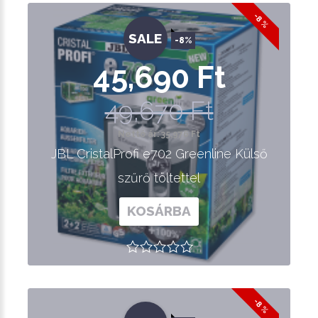
-8 %
SALE
-8%
45,690 Ft
49,670 Ft
Nettó ár: 35,976 Ft
JBL CristalProfi e702 Greenline Külső
szűrő töltettel
KOSÁRBA
-8 %