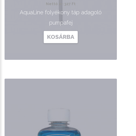
Nettó ár: 327 Ft
AquaLine folyékony táp adagoló
pumpafej
KOSÁRBA