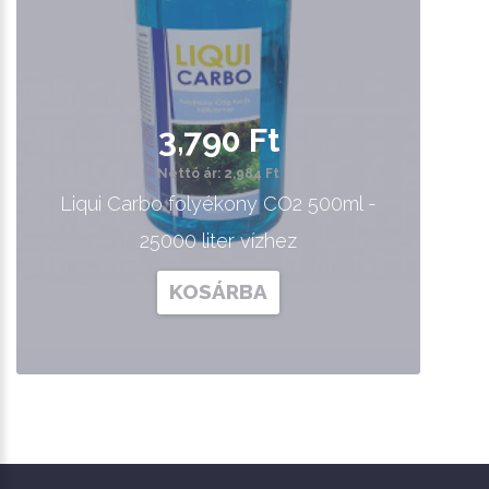
3,790 Ft
Nettó ár: 2,984 Ft
Liqui Carbo folyékony CO2 500ml -
25000 liter vízhez
KOSÁRBA