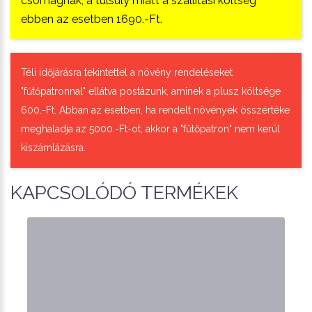
csomagnak, a túlsúly miatt a szállítási költség
ebben az esetben 1690.-Ft.
Téli időjárásra tekintettel a növény rendeléseket
"fűtőpatronnal" ellátva postázunk, aminek a plusz költsége
600.-Ft. Abban az esetben, ha rendelt növények összértéke
meghaladja az 5000.-Ft-ot, akkor a "fűtőpatron" nem kerül
kiszámlázásra.
KAPCSOLÓDÓ TERMÉKEK