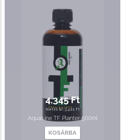
4,345 Ft
Nettó ár: 3,421 Ft
AquaLine TF Planter 500ml
KOSÁRBA