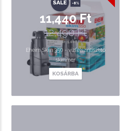
SALE
-8%
11,440 Ft
12,490 Ft
Nettó ár: 9,008 Ft
Eheim Skim 350 - vízfelszíntisztító
skimmer
KOSÁRBA