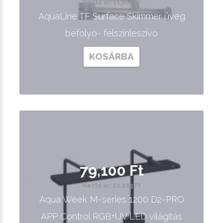
Nettó ár: 11,803 Ft
AquaLine TF Surface Skimmer üveg
befolyó- felszínleszívó
KOSÁRBA
79,100 Ft
Nettó ár: 62,283 Ft
Aqua Week M-series 1200 D2-PRO
APP Control RGB+UV LED világítás