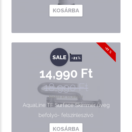
KOSÁRBA
-21 %
SALE
-21%
14,990 Ft
18,990 Ft
Nettó ár: 11,803 Ft
AquaLine TF Surface Skimmer üveg
befolyó- felszínleszívó
KOSÁRBA