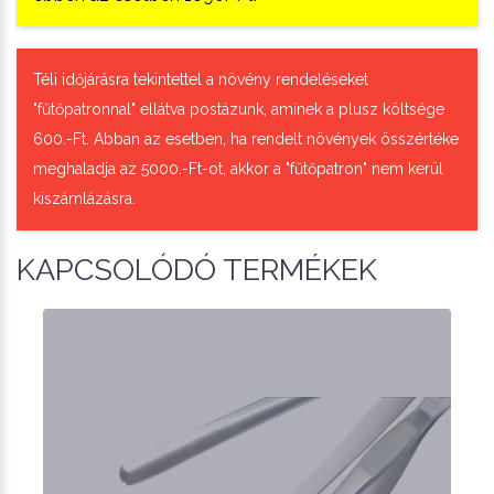
Téli időjárásra tekintettel a növény rendeléseket
"fűtőpatronnal" ellátva postázunk, aminek a plusz költsége
600.-Ft. Abban az esetben, ha rendelt növények összértéke
meghaladja az 5000.-Ft-ot, akkor a "fűtőpatron" nem kerül
kiszámlázásra.
KAPCSOLÓDÓ TERMÉKEK