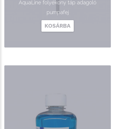
AquaLine folyékony táp adagoló
pumpafej
KOSÁRBA