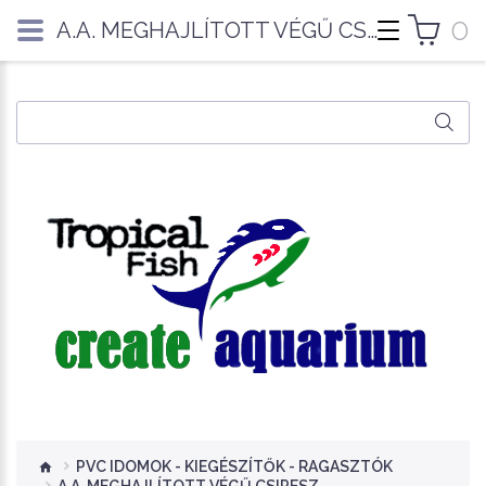
0
A.A. MEGHAJLÍTOTT VÉGŰ CSIPESZ
PVC IDOMOK - KIEGÉSZÍTŐK - RAGASZTÓK