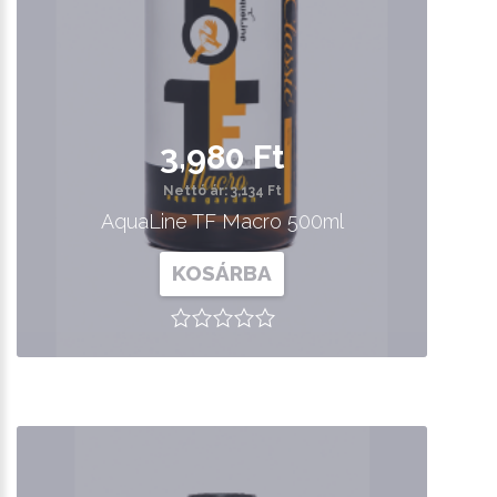
3,980 Ft
Nettó ár: 3,134 Ft
AquaLine TF Macro 500ml
KOSÁRBA