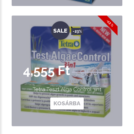
-23 %
SALE
-23%
4,555 Ft
5,950 Ft
Nettó ár: 3,587 Ft
Tetra Teszt Alga Control 3in1
KOSÁRBA