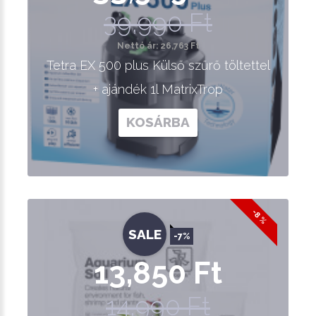
39,990 Ft
Nettó ár: 26,763 Ft
Tetra EX 500 plus Külső szűrő töltettel
+ ajándék 1l MatrixTrop
KOSÁRBA
-8 %
SALE
-7%
13,850 Ft
14,990 Ft