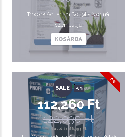
Nettó ár: 10,905 Ft
Tropica Aquarium Soil 9l - Normál
szemcséjű
KOSÁRBA
-8 %
SALE
-8%
112,260 Ft
122,030 Ft
Nettó ár: 88,394 Ft