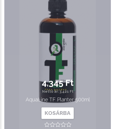
4,345 Ft
Nettó ár: 3,421 Ft
AquaLine TF Planter 500ml
KOSÁRBA