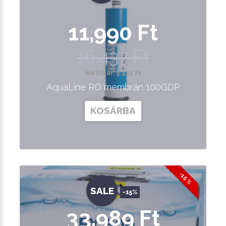
11,990 Ft
16,437 Ft
Nettó ár: 9,441 Ft
AquaLine RO membrán 100GDP
KOSÁRBA
-15 %
SALE
-15%
33,989 Ft