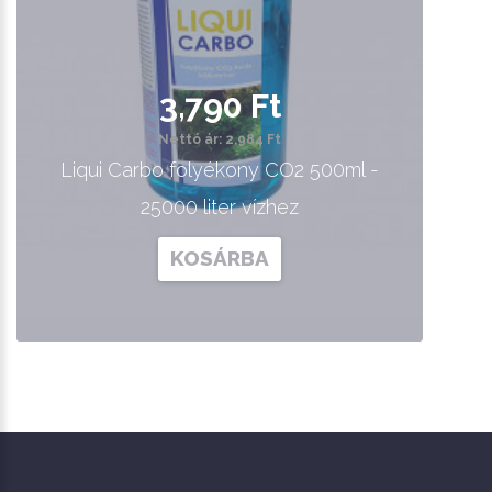
3,790 Ft
Nettó ár: 2,984 Ft
Liqui Carbo folyékony CO2 500ml -
25000 liter vízhez
KOSÁRBA