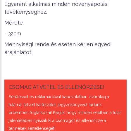
Egyaránt alkalmas minden növényápolási
tevékenységhez.
Mérete:
- 32cm
Mennyiségi rendelés esetén kérjen egyedi
árajánlatot!
CSOMAG ÁTVÉTEL ÉS ELLENŐRZÉSE!
Sérüléssel és reklamációval kapcsolatban kizárólag a
futárnál felvett kárfelvételi jegyzőkönyvvel tudunk
érdemben foglalkozni! Kérjük, hogy minden esetben a futár
jelenlétében nyissák ki a csomagot és ellenőrizze a
termékek sértetlenségét!