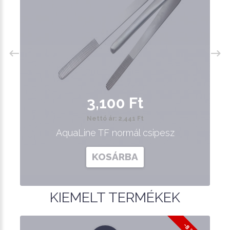
3,100 Ft
Nettó ár: 2,441 Ft
AquaLine TF normál csipesz
KOSÁRBA
KIEMELT TERMÉKEK
-8 %