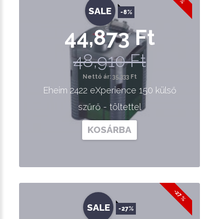
SALE
-8%
44,873 Ft
48,910 Ft
Nettó ár: 35,333 Ft
Eheim 2422 eXperience 150 külső
szűrő - töltettel
KOSÁRBA
-27 %
SALE
-27%