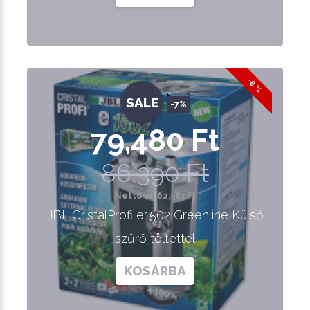
-8 %
SALE
-7%
79,480 Ft
86,390 Ft
Nettó ár: 62,583 Ft
JBL CristalProfi e1502 Greenline Külső
szűrő töltettel
KOSÁRBA