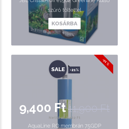
JBL CristalProfi e1902 Greenline Külső
szűrő töltettel
KOSÁRBA
-21 %
SALE
-21%
9,400 Ft
11,900 Ft
Nettó ár: 7,402 Ft
AquaLine RO membrán 75GDP