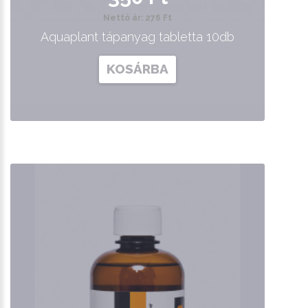
Nettó ár: 276 Ft
Aquaplant tápanyag tabletta 10db
KOSÁRBA