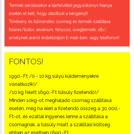
Termék sérülésekor a kárfelvételi jegyzőkönyv hiánya
esetén el kell, hogy utasítsuk a kárigényt!
Törékeny és túlméretes csomag és termék szállítása
feláras/bútor, akvárium, fénycső, üvegtermék, stb/,
amelynek áráról érdeklődjön E-mail-ben, vagy telefonon!
FONTOS!
1990.-Ft /0 - 10 kg súlyú küldeményekre
vonatkozik!/
/10 kg felett 1690.-Ft túlsúly fizetendő!/
Minden 10kg-ot meghaladó csomag szállítása
esetén, még ha eléri a fizetendő összeg a 30 000.-
Ft-ot, és ezáltal ingyenes lenne a szállítása a
csomagnak, a túlsúly miatt a szállítási költség
ebben az esetben 1690.-Ft.