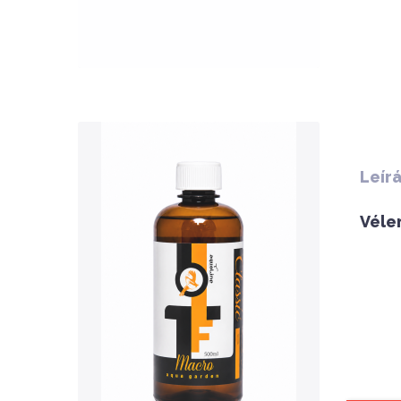
QUICK VIEW
Leír
Véle
Nettó ár: 3,134 Ft
AquaLine TF Macro 500ml
KOSÁRBA