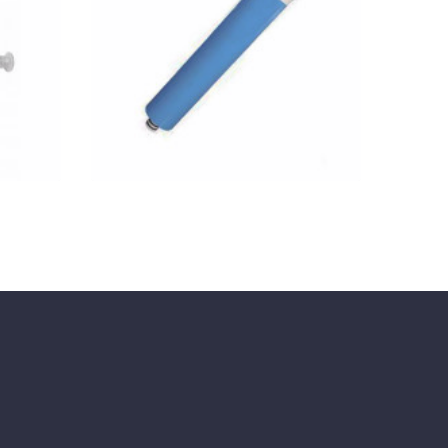
yó-
Nettó ár: 9,606 Ft
AquaLine RO membrán
150GDP
GYORSNÉZET