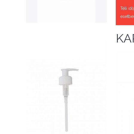
QUICK VIEW
Téli id
esetbe
KA
Nettó ár: 327 Ft
AquaLine folyékony táp
adagoló pumpafej
KOSÁRBA