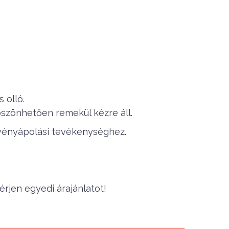
 olló.
öszönhetően remekül kézre áll.
vényápolási tevékenységhez.
rjen egyedi árajánlatot!