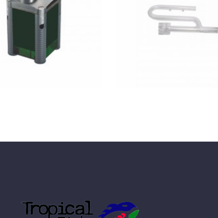
eim 2424 eXperience
Skimmer üveg befol
külső szűrő - töltettel
felszínleszívó
KOSÁRBA
KOSÁRBA
GYORSNÉZET
GYORSNÉZET