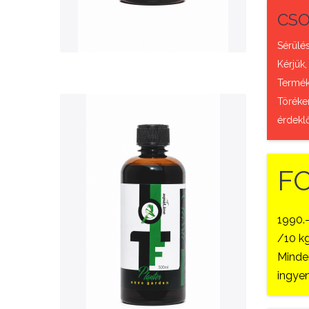
QUICK VIEW
CSO
Sérülés
Kérjük,
Termék 
Töréke
érdekl
F
Nettó ár: 3,421 Ft
1990.
AquaLine TF Planter
/10 kg
500ml
Minden
ingyen
KOSÁRBA