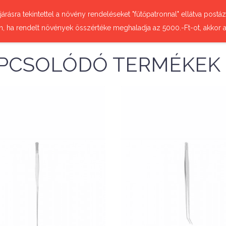
őjárásra tekintettel a növény rendeléseket "fűtőpatronnal" ellátva pos
n, ha rendelt növények összértéke meghaladja az 5000.-Ft-ot, akkor a
PCSOLÓDÓ TERMÉKEK
Nettó ár: 3,071 Ft
A.A. Meghajlított v
Nettó ár: 3,071 Ft
A.A. Normál csipesz
csipesz