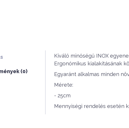
Kiváló minőségű INOX egyenes
ás
Ergonómikus kialakításának k
mények (0)
Egyaránt alkalmas minden nö
Mérete:
- 25cm
Mennyiségi rendelés esetén ké