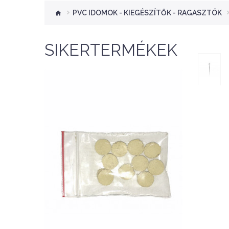
PVC IDOMOK - KIEGÉSZÍTŐK - RAGASZTÓK
SIKERTERMÉKEK
Nettó ár: 276 Ft
Aquaplant tápanyag
tabletta 10db
KOSÁRBA