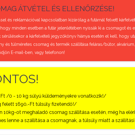
MAG ÁTVÉTEL ÉS ELLENŐRZÉSE!
sel és reklamációval kapcsolatban kizárólag a futárnál felvett kárfel
 hogy minden esetben a futár jelenlétében nyissák ki a csomagot és e
sérülésekor a kárfelvételi jegyzőkönyv hiánya esetén el kell, hogy uta
ny és túlméretes csomag és termék szállítása feláras/bútor, akvárium
ődjön E-mail-ben, vagy telefonon!
ONTOS!
-Ft /0 - 10 kg súlyú küldeményekre vonatkozik!/
 felett 1690.-Ft túlsúly fizetendő!/
 10kg-ot meghaladó csomag szállítása esetén, még ha eléri a
es lenne a szállítása a csomagnak, a túlsúly miatt a szállítá