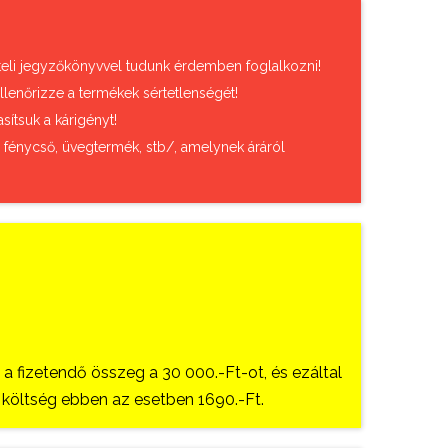
vételi jegyzőkönyvvel tudunk érdemben foglalkozni!
llenőrizze a termékek sértetlenségét!
sítsuk a kárigényt!
, fénycső, üvegtermék, stb/, amelynek áráról
 fizetendő összeg a 30 000.-Ft-ot, és ezáltal
si költség ebben az esetben 1690.-Ft.