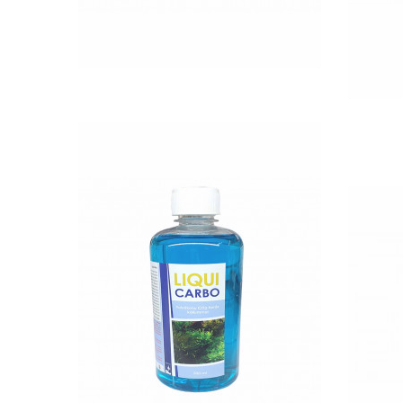
QUICK VIEW
Nettó ár: 2,984 Ft
Liqui Carbo folyékony
Aq
CO2 500ml - 25000 liter
vízhez
KOSÁRBA