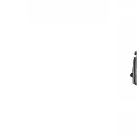
QUICK VIEW
víz