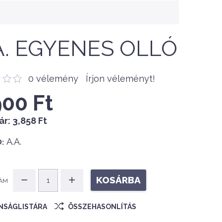
A. EGYENES OLLÓ
0 vélemény
Írjon véleményt!
900 Ft
ár:
3,858 Ft
A.A.
:
KOSÁRBA
ÁM
ÁNSÁGLISTÁRA
ÖSSZEHASONLÍTÁS