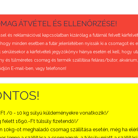
MAG ÁTVÉTEL ÉS ELLENŐRZÉSE!
sel és reklamációval kapcsolatban kizárólag a futárnál felvett kárfel
 hogy minden esetben a futár jelenlétében nyissák ki a csomagot és e
sérülésekor a kárfelvételi jegyzőkönyv hiánya esetén el kell, hogy uta
ny és túlméretes csomag és termék szállítása feláras/bútor, akvárium
ődjön E-mail-ben, vagy telefonon!
ONTOS!
-Ft /0 - 10 kg súlyú küldeményekre vonatkozik!/
 felett 1690.-Ft túlsúly fizetendő!/
 10kg-ot meghaladó csomag szállítása esetén, még ha eléri a
es lenne a szállítása a csomagnak, a túlsúly miatt a szállítá