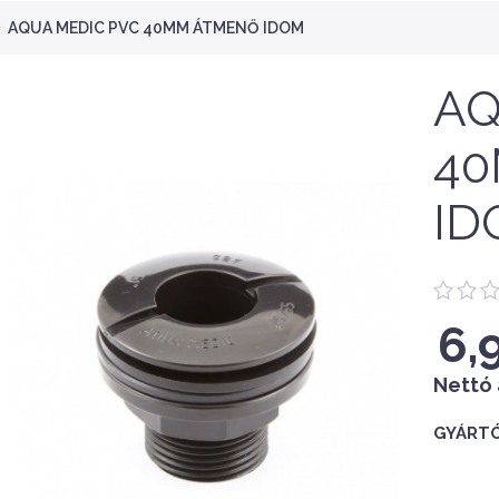
AQUA MEDIC PVC 40MM ÁTMENŐ IDOM
AQ
4
ID
6,
Nettó 
GYÁRTÓ