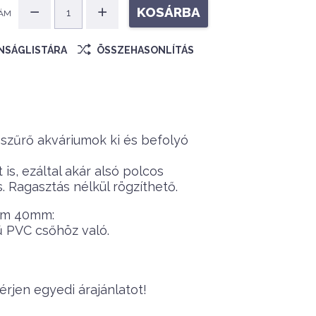
KOSÁRBA
ÁM
ÁNSÁGLISTÁRA
ÖSSZEHASONLÍTÁS
szűrő akváriumok ki és befolyó
s, ezáltal akár alsó polcos
 Ragasztás nélkül rögzíthető.
om 40mm:
 PVC csőhöz való.
rjen egyedi árajánlatot!