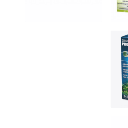
QUICK VIEW
J
G