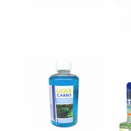
QUICK VIEW
Nettó ár: 2,984 Ft
Liqui Carbo folyékony
CO2 500ml - 25000 liter
Te
vízhez
KOSÁRBA