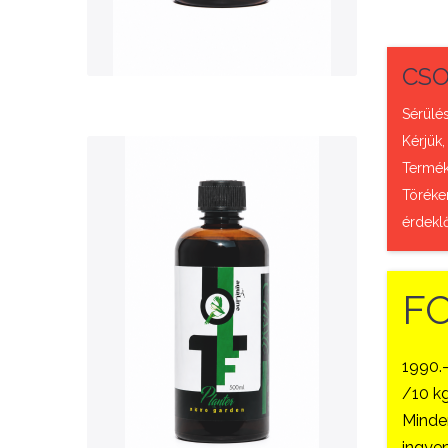
QUICK VIEW
CSO
Sérülés
Kérjük,
Termék 
Töréke
érdekl
F
Nettó ár: 3,421 Ft
AquaLine TF Planter
500ml
1990.
/10 kg
KOSÁRBA
Minden
ingyen