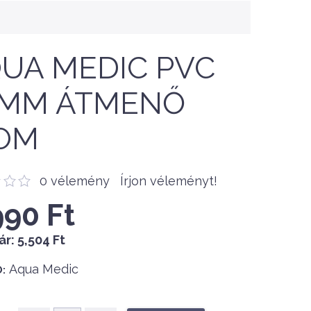
UA MEDIC PVC
0MM ÁTMENŐ
OM
0 vélemény
Írjon véleményt!
990 Ft
ár:
5,504 Ft
Aqua Medic
: