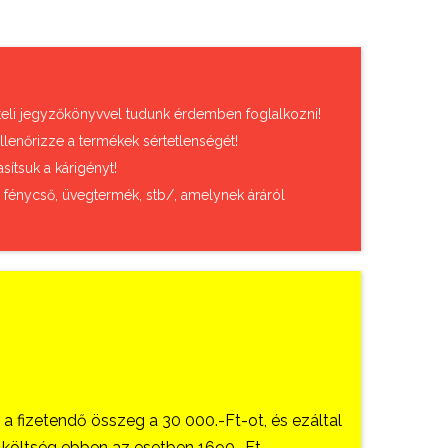
vételi jegyzőkönyvvel tudunk érdemben foglalkozni!
llenőrizze a termékek sértetlenségét!
sítsuk a kárigényt!
, fénycső, üvegtermék, stb/, amelynek áráról
 fizetendő összeg a 30 000.-Ft-ot, és ezáltal
si költség ebben az esetben 1690.-Ft.