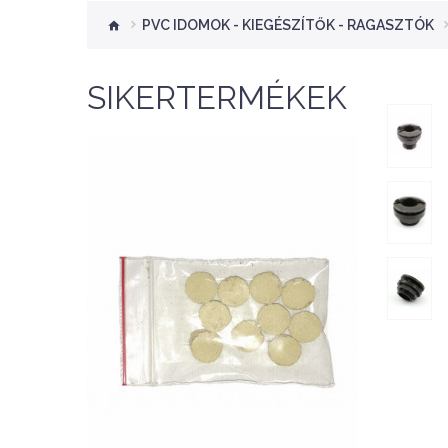
PVC IDOMOK - KIEGÉSZÍTŐK - RAGASZTÓK
SIKERTERMÉKEK
Nettó ár: 276 Ft
Aquaplant tápanyag
tabletta 10db
KOSÁRBA