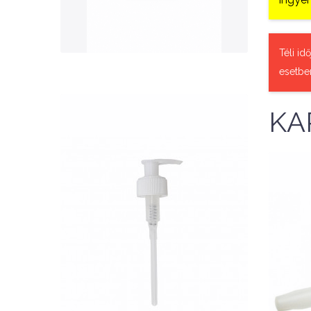
QUICK VIEW
Téli id
esetbe
KA
Nettó ár: 327 Ft
AquaLine folyékony táp
adagoló pumpafej
Is
KOSÁRBA