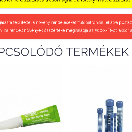
őjárásra tekintettel a növény rendeléseket "fűtőpatronnal" ellátva pos
n, ha rendelt növények összértéke meghaladja az 5000.-Ft-ot, akkor a
PCSOLÓDÓ TERMÉKEK
Nettó ár: 937 Ft
ta Aquascaping glue -
Nettó ár: 2,669 Ft
ragasztó növény
Aqua Medic PVC 2