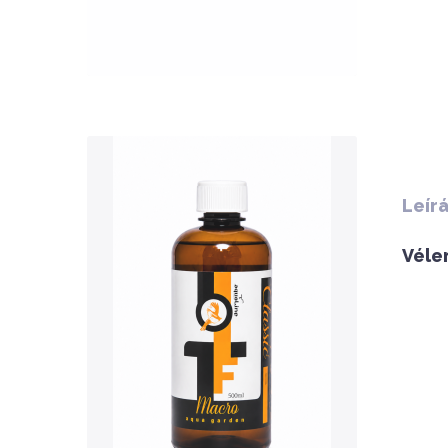
QUICK VIEW
Leír
Véle
Nettó ár: 3,134 Ft
AquaLine TF Macro 500ml
KOSÁRBA