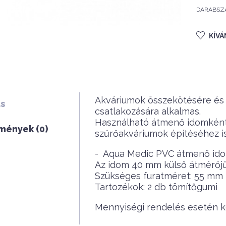
DARABSZ
KÍV
Akváriumok összekötésére és 
ás
csatlakozására alkalmas.
Használható átmenő idomként i
mények (0)
szűrőakváriumok építéséhez is.
- Aqua Medic PVC átmenő id
Az idom 40 mm külső átmérőjű
Szükséges furatméret: 55 mm
Tartozékok: 2 db tömítőgumi
Mennyiségi rendelés esetén ké