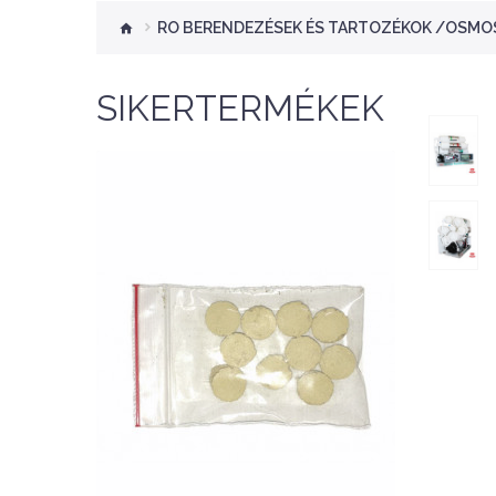
RO BERENDEZÉSEK ÉS TARTOZÉKOK /OSMOS
SIKERTERMÉKEK
Nettó ár: 276 Ft
Aquaplant tápanyag
tabletta 10db
KOSÁRBA