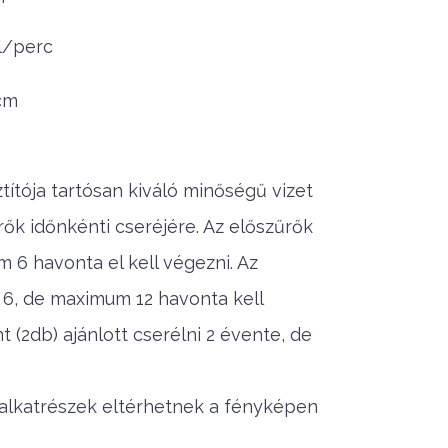
 l/perc
 cm
ítója tartósan kiváló minőségű vizet
űrők időnkénti cseréjére. Az előszűrők
m 6 havonta el kell végezni. Az
t 6, de maximum 12 havonta kell
(2db) ajánlott cserélni 2 évente, de
z alkatrészek eltérhetnek a fényképen