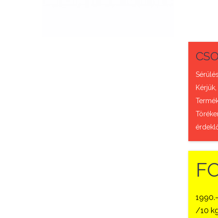
QUICK VIEW
CSO
Sérülés
Kérjük,
Termék 
Töréke
érdekl
F
1990.
/10 kg