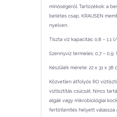
minőségéről. Tartozékok: a be
betétes csap, KRAUSEN memb
nyelven.
Tiszta víz kapacitás: 0,8 – 1,1 
Szennyvíz termelés: 0,7 – 0,9
Készülék mérete: 22 x 31 x 38
Közvetlen átfolyós RO víztisztí
víztisztítás csúcsát. Nincs ta
algák vagy mikrobiológiai kock
fertőtlenítés helyett válassza