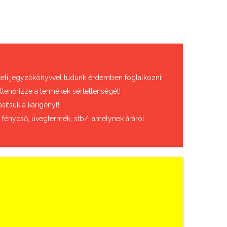
vételi jegyzőkönyvvel tudunk érdemben foglalkozni!
llenőrizze a termékek sértetlenségét!
sítsuk a kárigényt!
, fénycső, üvegtermék, stb/, amelynek áráról