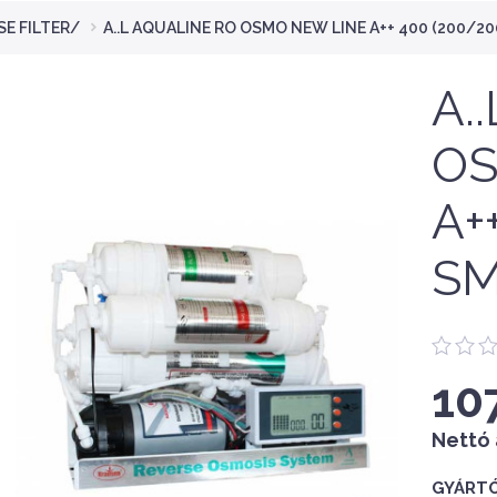
E FILTER/
A..L AQUALINE RO OSMO NEW LINE A++ 400 (200/20
A.
OS
A+
SM
10
Nettó 
GYÁRTÓ