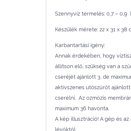
Szennyvíz termelés: 0,7 – 0,9
Készülék mérete: 22 x 31 x 38
Karbantartási igény:
Annak érdekében, hogy víztiszt
állítson elő, szükség van a sz
cseréjét ajánlott 3, de maximu
aktívszenes utószűrőt ajánlot
cserélni. Az ozmózis membránt 
maximum 36 havonta.
A kép illusztráció! A gép és a
lévőktől.