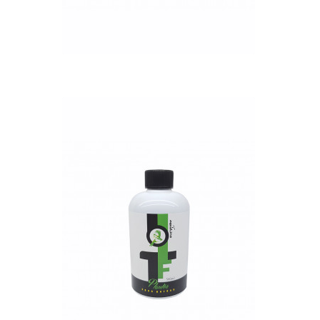
QUICK VIEW
Nettó ár: 3,421 Ft
AquaLine TF Planter
500ml
KOSÁRBA