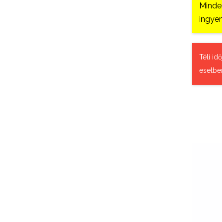
Minden
ingyen
Téli id
esetbe
Aq