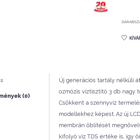
DARABSZ
KÍV
ás
Új generációs tartály nélküli á
ozmózis víztisztító 3 db nagy
mények (0)
Csökkent a szennyvíz termelé
modellekhez képest. Az új LCD
membrán öblítését megnövelve 
kifolyó víz TDS értéke is, így