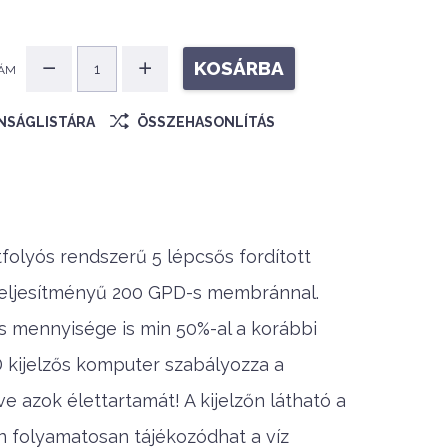
KOSÁRBA
ÁM
ÁNSÁGLISTÁRA
ÖSSZEHASONLÍTÁS
tfolyós rendszerű 5 lépcsős fordított
 teljesítményű 200 GPD-s membránnal.
s mennyisége is min 50%-al a korábbi
 kijelzős komputer szabályozza a
azok élettartamát! A kijelzőn látható a
 ön folyamatosan tájékozódhat a víz