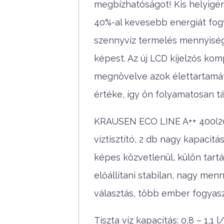
megbízhatóságot! Kis helyigény,
40%-al kevesebb energiát fog
szennyvíz termelés mennyiség
képest. Az új LCD kijelzős ko
megnövelve azok élettartamát! 
értéke, így ön folyamatosan t
KRAUSEN ECO LINE A++ 400(20
víztisztító, 2 db nagy kapaci
képes közvetlenül, külön tartál
előállítani stabilan, nagy men
választás, több ember fogyaszt
Tiszta víz kapacitás: 0,8 – 1,1 