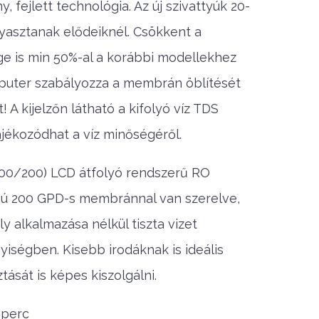
 fejlett technológia. Az új szivattyúk 20-
yasztanak elődeiknél. Csökkent a
e is min 50%-al a korábbi modellekhez
mputer szabályozza a membrán öblítését
A kijelzőn látható a kifolyó víz TDS
ájékozódhat a víz minőségéről.
0/200) LCD átfolyó rendszerű RO
tású 200 GPD-s membránnal van szerelve,
y alkalmazása nélkül tiszta vizet
nyiségben. Kisebb irodáknak is ideális
ását is képes kiszolgálni.
l/perc