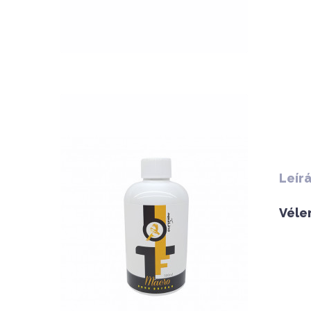
QUICK VIEW
Leír
Véle
Nettó ár: 3,134 Ft
AquaLine TF Macro 500ml
KOSÁRBA