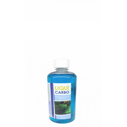
QUICK VIEW
Nettó ár: 2,984 Ft
Liqui Carbo folyékony
CO2 500ml - 25000 liter
vízhez
KOSÁRBA