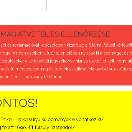
MAG ÁTVÉTEL ÉS ELLENŐRZÉSE!
sel és reklamációval kapcsolatban kizárólag a futárnál felvett kárfel
 hogy minden esetben a futár jelenlétében nyissák ki a csomagot és e
sérülésekor a kárfelvételi jegyzőkönyv hiánya esetén el kell, hogy uta
ny és túlméretes csomag és termék szállítása feláras/bútor, akvárium
ődjön E-mail-ben, vagy telefonon!
ONTOS!
-Ft /0 - 10 kg súlyú küldeményekre vonatkozik!/
 felett 1690.-Ft túlsúly fizetendő!/