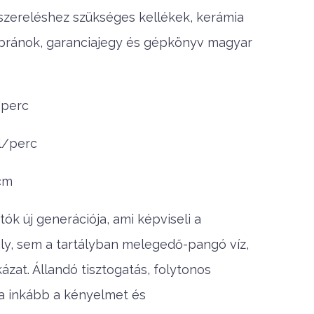
szereléshez szükséges kellékek, kerámia
ránok, garanciajegy és gépkönyv magyar
l/perc
 l/perc
 cm
tók új generációja, ami képviseli a
rtály, sem a tartályban melegedő-pangó víz,
ázat. Állandó tisztogatás, folytonos
 a inkább a kényelmet és