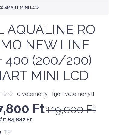
0) SMART MINI LCD
.L AQUALINE RO
MO NEW LINE
+ 400 (200/200)
ART MINI LCD
0 vélemény
Írjon véleményt!
7,800 Ft
119,000 Ft
ár:
84,882 Ft
TF
: