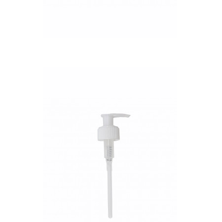
QUICK VIEW
Nettó ár: 327 Ft
AquaLine folyékony táp
adagoló pumpafej
KOSÁRBA