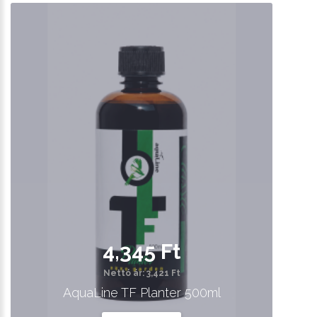
4,345 Ft
Nettó ár: 3,421 Ft
AquaLine TF Planter 500ml