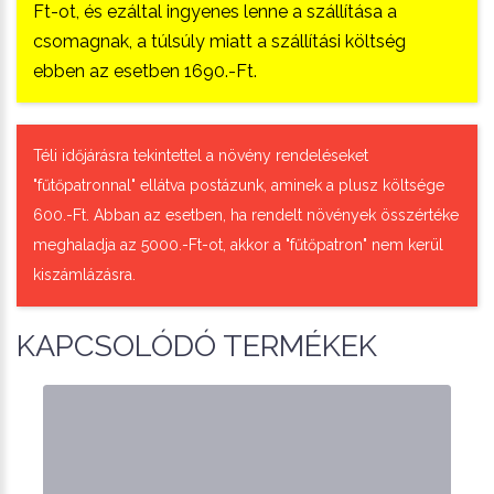
Ft-ot, és ezáltal ingyenes lenne a szállítása a
csomagnak, a túlsúly miatt a szállítási költség
ebben az esetben 1690.-Ft.
Téli időjárásra tekintettel a növény rendeléseket
"fűtőpatronnal" ellátva postázunk, aminek a plusz költsége
600.-Ft. Abban az esetben, ha rendelt növények összértéke
meghaladja az 5000.-Ft-ot, akkor a "fűtőpatron" nem kerül
kiszámlázásra.
KAPCSOLÓDÓ TERMÉKEK