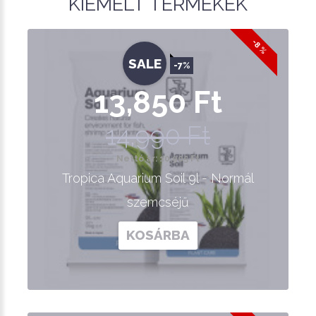
KIEMELT TERMÉKEK
-8 %
SALE
-7%
13,850 Ft
14,990 Ft
Nettó ár: 10,905 Ft
Tropica Aquarium Soil 9l - Normál
szemcséjű
KOSÁRBA