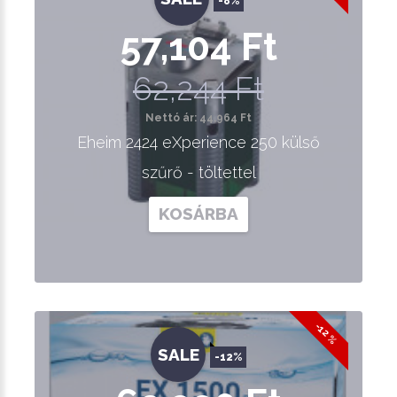
-8%
57,104 Ft
62,244 Ft
Nettó ár: 44,964 Ft
Eheim 2424 eXperience 250 külső
szűrő - töltettel
KOSÁRBA
-12 %
SALE
-12%