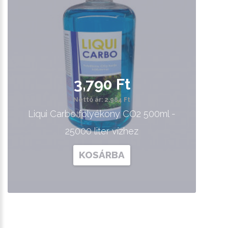
3,790 Ft
Nettó ár: 2,984 Ft
Liqui Carbo folyékony CO2 500ml -
25000 liter vízhez
KOSÁRBA