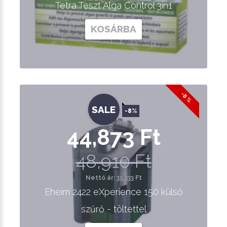
Tetra Teszt Alga Control 3in1
KOSÁRBA
-8 %
SALE
-8%
44,873 Ft
48,910 Ft
Nettó ár: 35,333 Ft
Eheim 2422 eXperience 150 külső
szűrő - töltettel