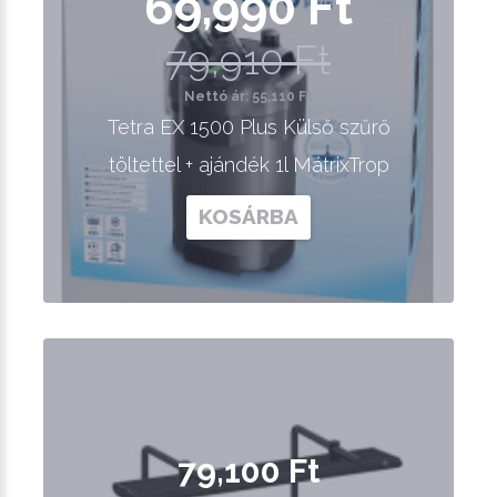
69,990 Ft
79,910 Ft
Nettó ár: 55,110 Ft
Tetra EX 1500 Plus Külső szűrő
töltettel + ajándék 1l MátrixTrop
KOSÁRBA
79,100 Ft