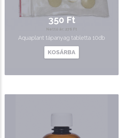
350 Ft
Nettó ár: 276 Ft
Aquaplant tápanyag tabletta 10db
KOSÁRBA