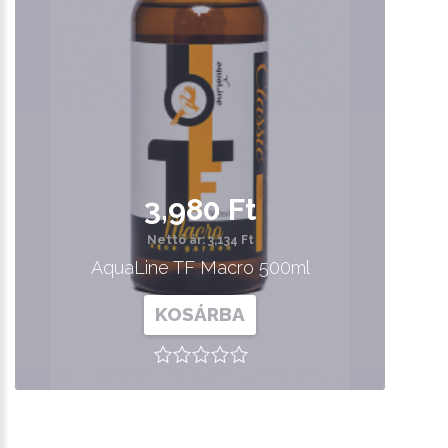
3,980 Ft
Nettó ár: 3,134 Ft
AquaLine TF Macro 500ml
KOSÁRBA