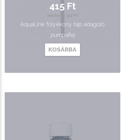
415 Ft
Nettó ár: 327 Ft
AquaLine folyékony táp adagoló
pumpafej
KOSÁRBA