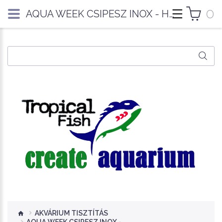
0
AQUA WEEK CSIPESZ INOX - HAJLÍTOTT/KESKENYÍTETT
AKVÁRIUM TISZTÍTÁS