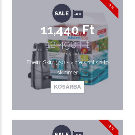
-8 %
SALE
-8%
11,440 Ft
12,490 Ft
Nettó ár: 9,008 Ft
Eheim Skim 350 - vízfelszíntisztító
skimmer
KOSÁRBA
-8 %
SALE