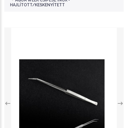
AQUA WEEK CSIPESZ INOX -
HAJLÍTOTT/KESKENYÍTETT