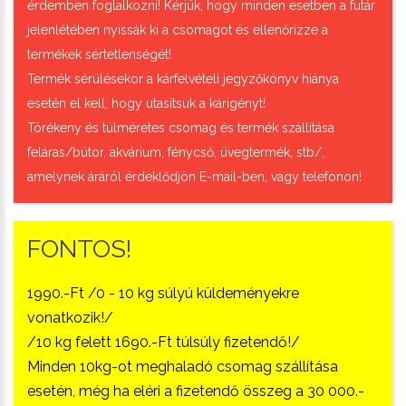
érdemben foglalkozni! Kérjük, hogy minden esetben a futár
jelenlétében nyissák ki a csomagot és ellenőrizze a
termékek sértetlenségét!
Termék sérülésekor a kárfelvételi jegyzőkönyv hiánya
esetén el kell, hogy utasítsuk a kárigényt!
Törékeny és túlméretes csomag és termék szállítása
feláras/bútor, akvárium, fénycső, üvegtermék, stb/,
amelynek áráról érdeklődjön E-mail-ben, vagy telefonon!
FONTOS!
1990.-Ft /0 - 10 kg súlyú küldeményekre
vonatkozik!/
/10 kg felett 1690.-Ft túlsúly fizetendő!/
Minden 10kg-ot meghaladó csomag szállítása
esetén, még ha eléri a fizetendő összeg a 30 000.-