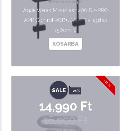
Nettó ár: 62,283 Ft
Aqua Week M-series 1200 D2-PRO
APP Control RGB+UV LED világítás
150cm-ig
KOSÁRBA
-21 %
SALE
-21%
14,990 Ft
18,990 Ft
Nettó ár: 11,803 Ft