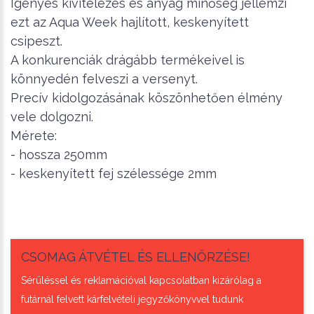
Igényes kivitelezés és anyag minőség jellemzi
ezt az Aqua Week hajlított, keskenyített
csipeszt.
A konkurenciák drágább termékeivel is
könnyedén felveszi a versenyt.
Precív kidolgozásának köszönhetően élmény
vele dolgozni.
Mérete:
- hossza 250mm
- keskenyített fej szélessége 2mm
CSOMAG ÁTVÉTEL ÉS ELLENŐRZÉSE!
Sérüléssel és reklamációval kapcsolatban kizárólag a
futárnál felvett kárfelvételi jegyzőkönyvvel tudunk