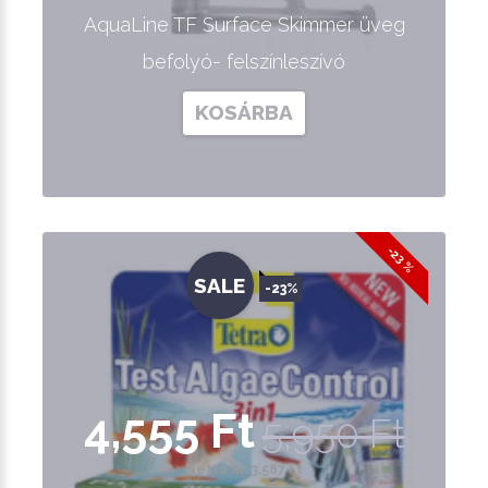
AquaLine TF Surface Skimmer üveg
befolyó- felszínleszívó
KOSÁRBA
-23 %
SALE
-23%
4,555 Ft
5,950 Ft
Nettó ár: 3,587 Ft