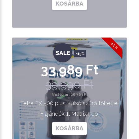
KOSÁRBA
-15 %
SALE
-15%
33,989 Ft
39,990 Ft
Nettó ár: 26,763 Ft
Tetra EX 500 plus Külső szűrő töltettel
+ ajándék 1l MatrixTrop
KOSÁRBA