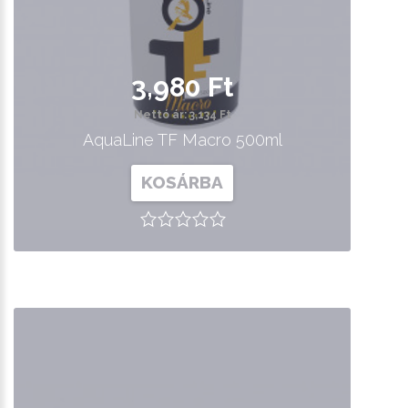
3,980 Ft
Nettó ár: 3,134 Ft
AquaLine TF Macro 500ml
KOSÁRBA