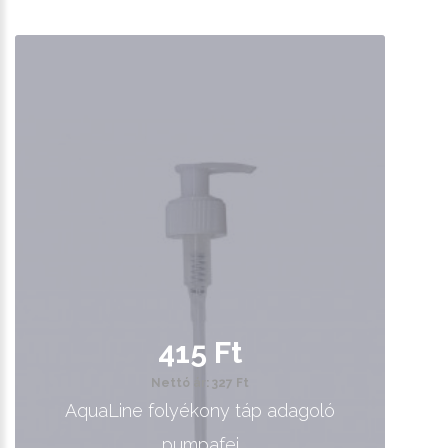
415 Ft
Nettó ár: 327 Ft
AquaLine folyékony táp adagoló
pumpafej