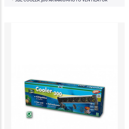
JBL COOLER 300 AKVÁRIUMHŰTŐ VENTILÁTOR