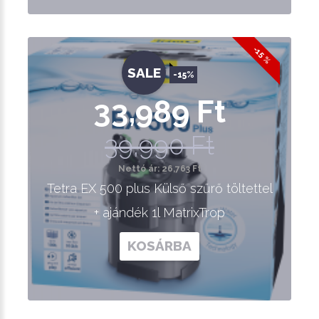
-15 %
SALE
-15%
33,989 Ft
39,990 Ft
Nettó ár: 26,763 Ft
Tetra EX 500 plus Külső szűrő töltettel
+ ajándék 1l MatrixTrop
KOSÁRBA