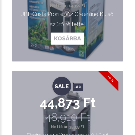
Nettó ár: 44,350 Ft
JBL CristalProfi e902 Greenline Külső
szűrő töltettel
KOSÁRBA
-8 %
SALE
-8%
44,873 Ft
48,910 Ft
Nettó ár: 35,333 Ft