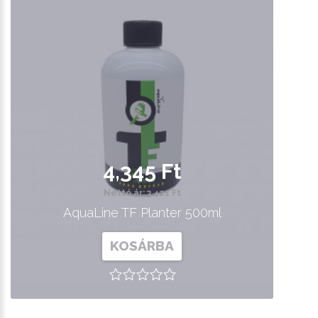
4,345 Ft
Nettó ár: 3,421 Ft
AquaLine TF Planter 500ml
KOSÁRBA