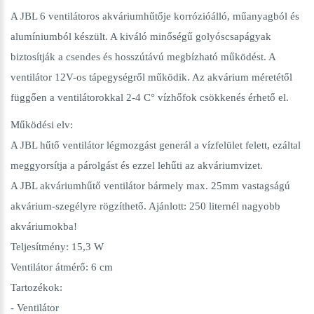
A JBL 6 ventilátoros akváriumhűtője korrózióálló, műanyagból és
alumíniumból készült. A kiváló minőségű golyóscsapágyak
biztosítják a csendes és hosszútávú megbízható működést. A
ventilátor 12V-os tápegységről működik. Az akvárium méretétől
függően a ventilátorokkal 2-4 C° vízhőfok csökkenés érhető el.
Működési elv:
A JBL hűtő ventilátor légmozgást generál a vízfelület felett, ezáltal
meggyorsítja a párolgást és ezzel lehűti az akváriumvizet.
A JBL akváriumhűtő ventilátor bármely max. 25mm vastagságú
akvárium-szegélyre rögzíthető. Ajánlott: 250 liternél nagyobb
akváriumokba!
Teljesítmény: 15,3 W
Ventilátor átmérő: 6 cm
Tartozékok:
- Ventilátor