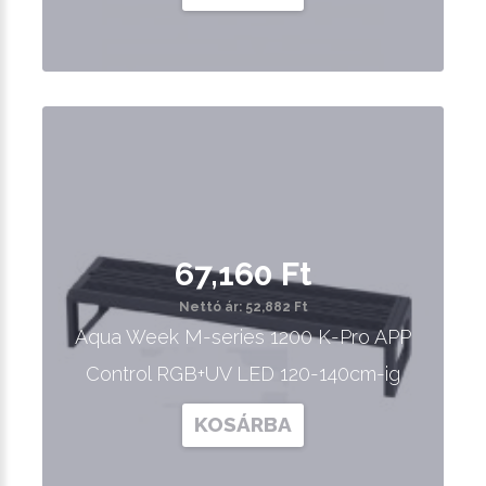
67,160 Ft
Nettó ár: 52,882 Ft
Aqua Week M-series 1200 K-Pro APP
Control RGB+UV LED 120-140cm-ig
KOSÁRBA