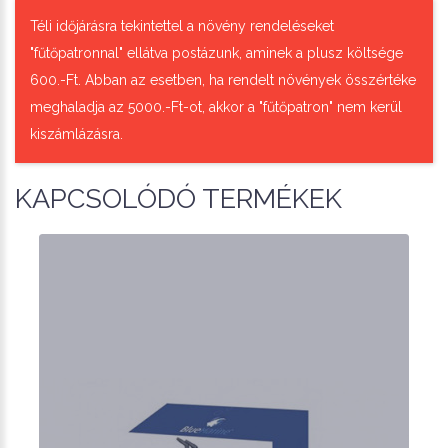
Téli időjárásra tekintettel a növény rendeléseket
"fűtőpatronnal" ellátva postázunk, aminek a plusz költsége
600.-Ft. Abban az esetben, ha rendelt növények összértéke
meghaladja az 5000.-Ft-ot, akkor a "fűtőpatron" nem kerül
kiszámlázásra.
KAPCSOLÓDÓ TERMÉKEK