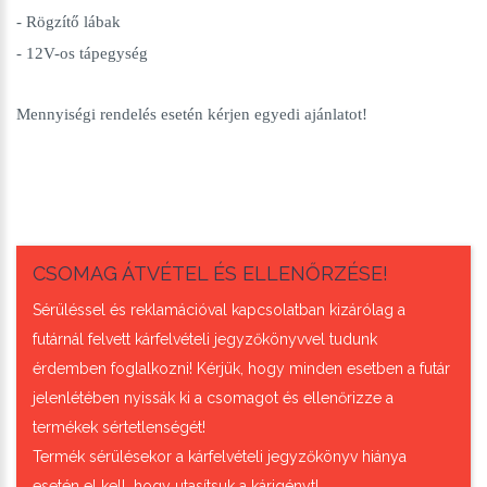
- Rögzítő lábak
- 12V-os tápegység
Mennyiségi rendelés esetén kérjen egyedi ajánlatot!
CSOMAG ÁTVÉTEL ÉS ELLENŐRZÉSE!
Sérüléssel és reklamációval kapcsolatban kizárólag a
futárnál felvett kárfelvételi jegyzőkönyvvel tudunk
érdemben foglalkozni! Kérjük, hogy minden esetben a futár
jelenlétében nyissák ki a csomagot és ellenőrizze a
termékek sértetlenségét!
Termék sérülésekor a kárfelvételi jegyzőkönyv hiánya
esetén el kell, hogy utasítsuk a kárigényt!