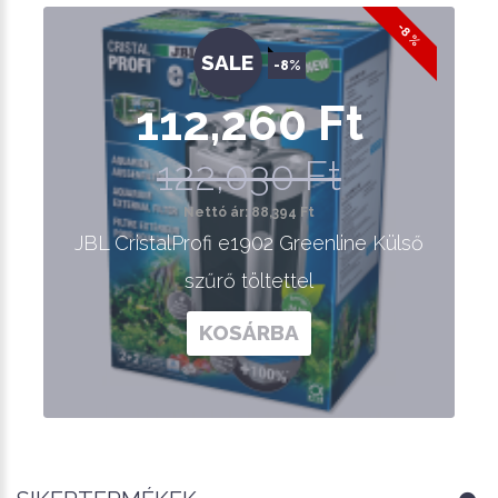
-8 %
SALE
-8%
112,260 Ft
122,030 Ft
Nettó ár: 88,394 Ft
JBL CristalProfi e1902 Greenline Külső
szűrő töltettel
KOSÁRBA