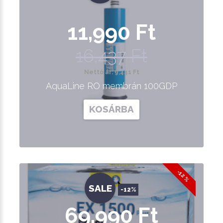
11,990 Ft
16,437 Ft
Nettó ár: 9,441 Ft
AquaLine RO membrán 100GDP
KOSÁRBA
-12 %
SALE
-12%
69,990 Ft