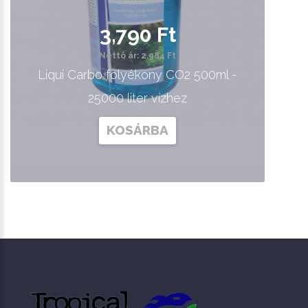
3,790 Ft
Nettó ár: 2,984 Ft
Liqui Carbo folyékony CO2 500ml -
25000 liter vízhez
KOSÁRBA