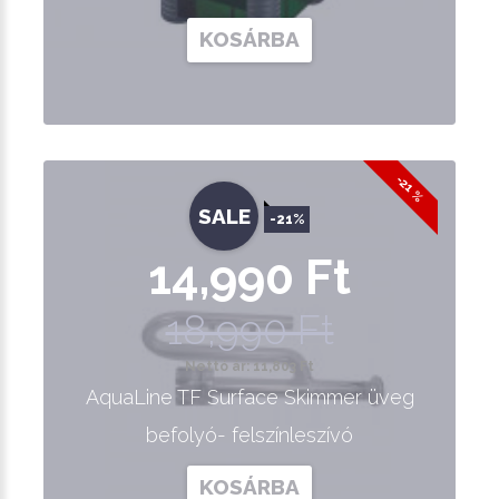
KOSÁRBA
-21 %
SALE
-21%
14,990 Ft
18,990 Ft
Nettó ár: 11,803 Ft
AquaLine TF Surface Skimmer üveg
befolyó- felszínleszívó
KOSÁRBA