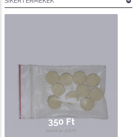
SIKERTERMÉKEK
350 Ft
Nettó ár: 276 Ft