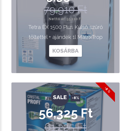
79,910 Ft
Nettó ár: 55,110 Ft
Tetra EX 1500 Plus Külső szűrő
töltettel + ajándék 1l MátrixTrop
KOSÁRBA
-8 %
SALE
-8%
56,325 Ft
61,225 Ft