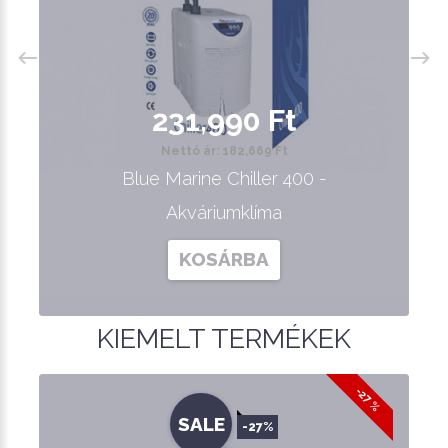
231,990 Ft
Nettó ár: 182,669 Ft
Blue Marine Chiller 400 -
Akváriumklíma
KOSÁRBA
KIEMELT TERMÉKEK
-27 %
SALE
-27%