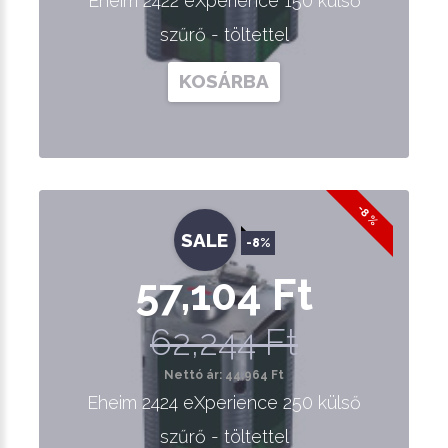
Eheim 2422 eXperience 150 külső
szűrő - töltettel
KOSÁRBA
-8 %
SALE
-8%
57,104 Ft
62,244 Ft
Nettó ár: 44,964 Ft
Eheim 2424 eXperience 250 külső
szűrő - töltettel