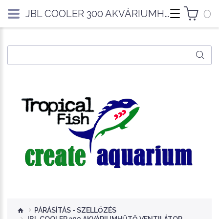
0
JBL COOLER 300 AKVÁRIUMHŰTŐ VENTILÁTOR
PÁRÁSÍTÁS - SZELLŐZÉS