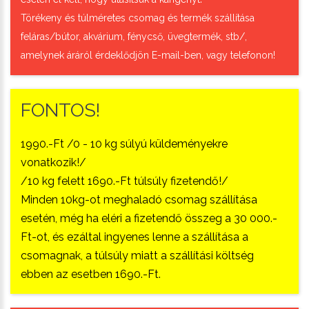
Törékeny és túlméretes csomag és termék szállítása
feláras/bútor, akvárium, fénycső, üvegtermék, stb/,
amelynek áráról érdeklődjön E-mail-ben, vagy telefonon!
FONTOS!
1990.-Ft /0 - 10 kg súlyú küldeményekre
vonatkozik!/
/10 kg felett 1690.-Ft túlsúly fizetendő!/
Minden 10kg-ot meghaladó csomag szállítása
esetén, még ha eléri a fizetendő összeg a 30 000.-
Ft-ot, és ezáltal ingyenes lenne a szállítása a
csomagnak, a túlsúly miatt a szállítási költség
ebben az esetben 1690.-Ft.