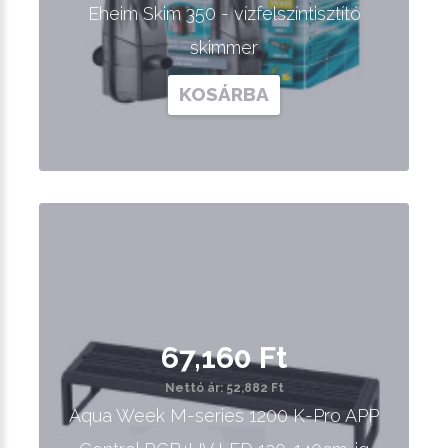
Eheim Skim 350 - vízfelszíntisztító
skimmer
KOSÁRBA
67,160 Ft
Nettó ár: 52,882 Ft
Aqua Week M-series 1200 K-Pro APP