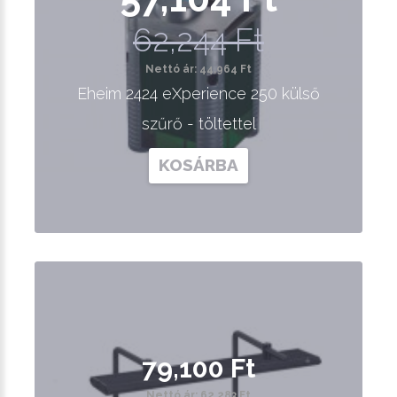
62,244 Ft
Nettó ár: 44,964 Ft
Eheim 2424 eXperience 250 külső
szűrő - töltettel
KOSÁRBA
79,100 Ft
Nettó ár: 62,283 Ft