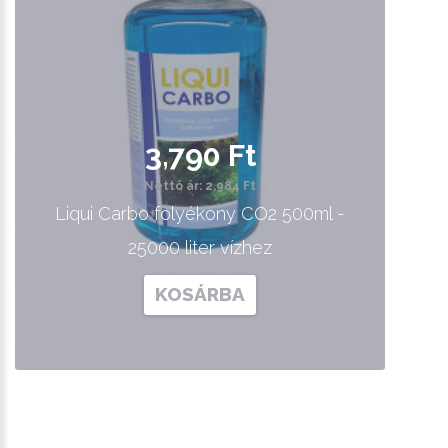
3,790 Ft
Nettó ár: 2,984 Ft
Liqui Carbo folyékony CO2 500ml -
25000 liter vízhez
KOSÁRBA