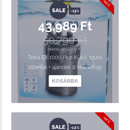
-13 %
SALE
-13%
43,989 Ft
50,790 Ft
Nettó ár: 34,637 Ft
Tetra EX 1000 Plus Külső szűrő
töltettel + ajándék 1l MátrixTrop
KOSÁRBA
-12 %
SALE
-12%