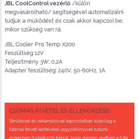
JBL CoolControl vezérlő
/külön
megvásárolható/ segítségével automatizálni
tudjuk a működést és csak akkor kapcsol be,
mikor szükség van rá.
JBL Cooler Pro Temp X200
Feszültség 12V
Teljesítmény 3W, 0,2A
Adapter feszültség: 240V, 50-60Hz, 1A
CSOMAG ÁTVÉTEL ÉS ELLENŐRZÉSE!
Sérüléssel és reklamációval kapcsolatban kizárólag a
futárnál felvett kárfelvételi jegyzőkönyvvel tudunk
érdemben foglalkozni! Kérjük, hogy minden esetben a futár