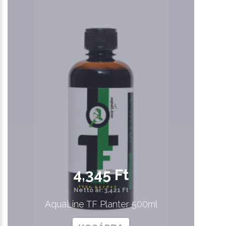
4,345 Ft
Nettó ár: 3,421 Ft
AquaLine TF Planter 500ml