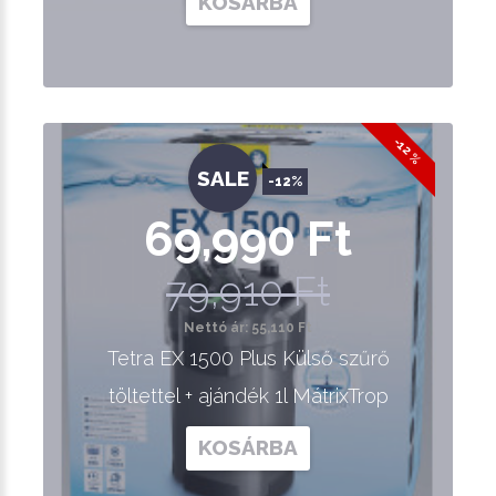
KOSÁRBA
-12 %
SALE
-12%
69,990 Ft
79,910 Ft
Nettó ár: 55,110 Ft
Tetra EX 1500 Plus Külső szűrő
töltettel + ajándék 1l MátrixTrop
KOSÁRBA