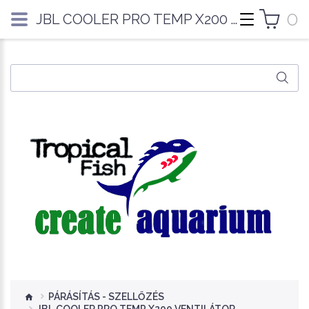
0
JBL COOLER PRO TEMP X200 VINTILÁTOR
PÁRÁSÍTÁS - SZELLŐZÉS