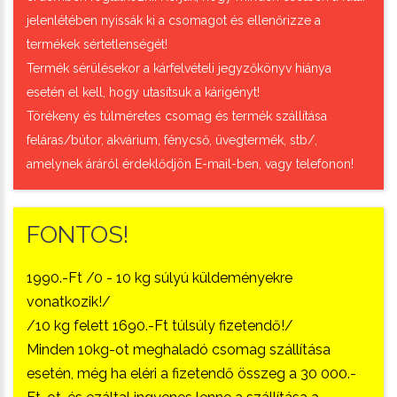
jelenlétében nyissák ki a csomagot és ellenőrizze a
termékek sértetlenségét!
Termék sérülésekor a kárfelvételi jegyzőkönyv hiánya
esetén el kell, hogy utasítsuk a kárigényt!
Törékeny és túlméretes csomag és termék szállítása
feláras/bútor, akvárium, fénycső, üvegtermék, stb/,
amelynek áráról érdeklődjön E-mail-ben, vagy telefonon!
FONTOS!
1990.-Ft /0 - 10 kg súlyú küldeményekre
vonatkozik!/
/10 kg felett 1690.-Ft túlsúly fizetendő!/
Minden 10kg-ot meghaladó csomag szállítása
esetén, még ha eléri a fizetendő összeg a 30 000.-