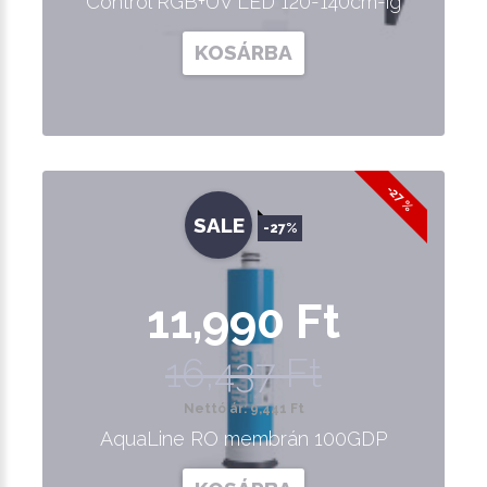
Control RGB+UV LED 120-140cm-ig
KOSÁRBA
-27 %
SALE
-27%
11,990 Ft
16,437 Ft
Nettó ár: 9,441 Ft
AquaLine RO membrán 100GDP