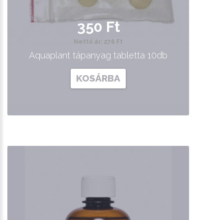
350 Ft
Nettó ár: 276 Ft
Aquaplant tápanyag tabletta 10db
KOSÁRBA