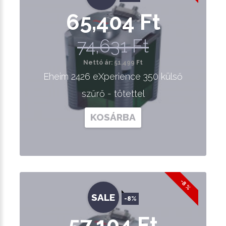
65,404 Ft
74,631 Ft
Nettó ár: 51,499 Ft
Eheim 2426 eXperience 350 külső
szűrő - tötettel
KOSÁRBA
-8 %
SALE
-8%
57,104 Ft