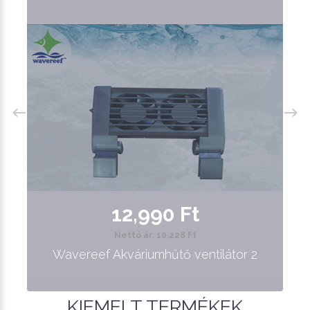
12,990 Ft
Nettó ár: 10,228 Ft
Wavereef Akváriumhűtő ventilátor 2
KIEMELT TERMÉKEK