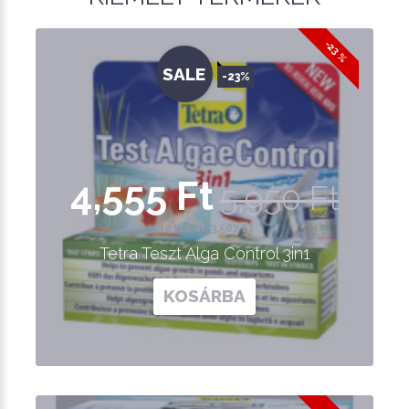
-23 %
SALE
-23%
4,555 Ft
5,950 Ft
Nettó ár: 3,587 Ft
Tetra Teszt Alga Control 3in1
KOSÁRBA