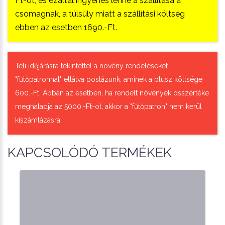
Ft-ot, és ezáltal ingyenes lenne a szállítása a
csomagnak, a túlsúly miatt a szállítási költség
ebben az esetben 1690.-Ft.
Téli időjárásra tekintettel a növény rendeléseket
"fűtőpatronnal" ellátva postázunk, aminek a plusz költsége
600.-Ft. Abban az esetben, ha rendelt növények összértéke
meghaladja az 5000.-Ft-ot, akkor a "fűtőpatron" nem kerül
kiszámlázásra.
KAPCSOLÓDÓ TERMÉKEK