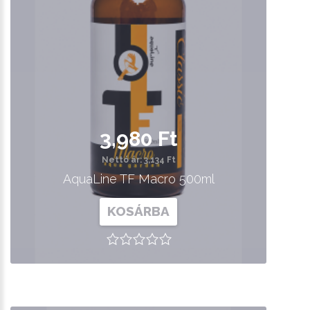
3,980 Ft
Nettó ár: 3,134 Ft
AquaLine TF Macro 500ml
KOSÁRBA