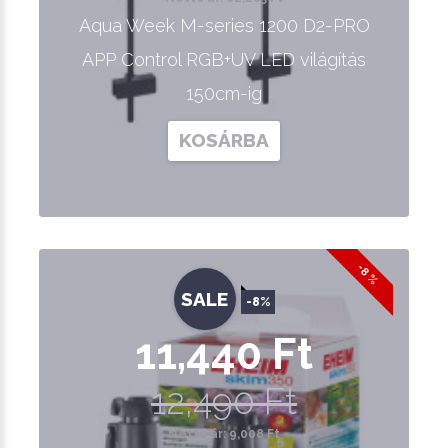
Aqua Week M-series 1200 D2-PRO
APP Control RGB+UV LED világítás
150cm-ig
KOSÁRBA
-8 %
SALE
-8%
11,440 Ft
12,490 Ft
Nettó ár: 9,008 Ft