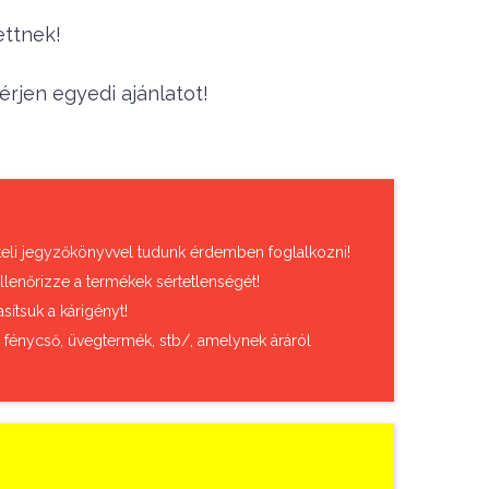
ettnek!
rjen egyedi ajánlatot!
vételi jegyzőkönyvvel tudunk érdemben foglalkozni!
llenőrizze a termékek sértetlenségét!
sítsuk a kárigényt!
, fénycső, üvegtermék, stb/, amelynek áráról