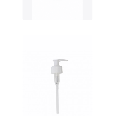
QUICK VIEW
Nettó ár: 327 Ft
AquaLine folyékony táp
adagoló pumpafej
KOSÁRBA