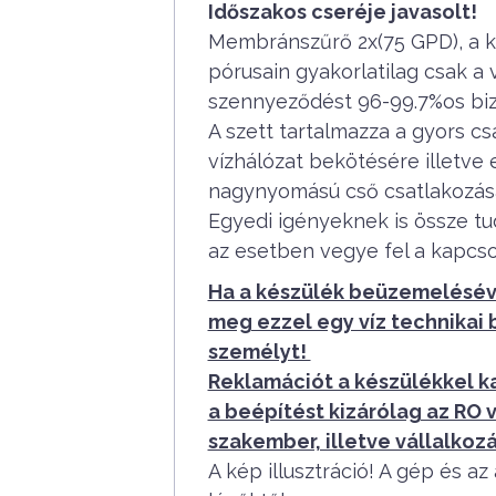
Időszakos cseréje javasolt!
Membránszűrő 2x(75 GPD), a k
pórusain gyakorlatilag csak a 
szennyeződést 96-99.7%os bizt
A szett tartalmazza a gyors csa
vízhálózat bekötésére illetv
nagynyomású cső csatlakozás
Egyedi igényeknek is össze tu
az esetben vegye fel a kapcso
Ha a készülék beüzemeléséve
meg ezzel egy víz technikai
személyt!
Reklamációt a készülékkel k
a beépítést kizárólag az RO 
szakember, illetve vállalkozá
A kép illusztráció! A gép és a