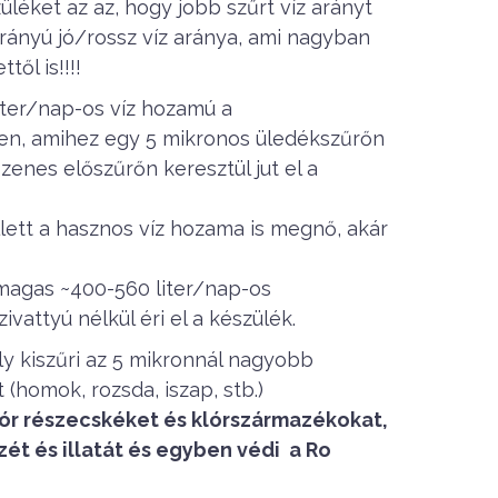
üléket az az, hogy jobb szűrt víz arányt
 arányú jó/rossz víz aránya, ami nagyban
ől is!!!!
iter/nap-os víz hozamú a
, amihez egy 5 mikronos üledékszűrőn
zenes előszűrőn keresztül jut el a
ett a hasznos víz hozama is megnő, akár
magas ~400-560 liter/nap-os
vattyú nélkül éri el a készülék.
y kiszűri az 5 mikronnál nagyobb
homok, rozsda, iszap, stb.)
lór részecskéket és klórszármazékokat,
zét és illatát és egyben védi a Ro