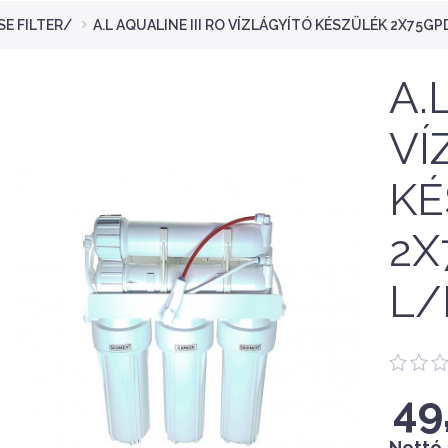
E FILTER/
A.L AQUALINE III RO VÍZLÁGYÍTÓ KÉSZÜLÉK 2X75G
A.
VÍ
KÉ
2X
L/
49
Nettó 