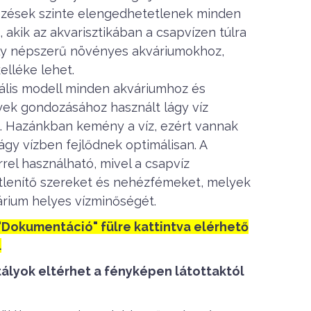
ezések szinte elengedhetetlenek minden
 akik az akvarisztikában a csapvízen túlra
oly népszerű növényes akváriumokhoz,
elléke lehet.
ális modell minden akváriumhoz és
yek gondozásához használt lágy víz
as. Hazánkban kemény a víz, ezért vannak
ágy vízben fejlődnek optimálisan. A
rrel használható, mivel a csapvíz
őtlenítő szereket és nehézfémeket, melyek
rium helyes vízminőségét.
 "Dokumentáció" fülre kattintva elérhető
.
tályok eltérhet a fényképen látottaktól