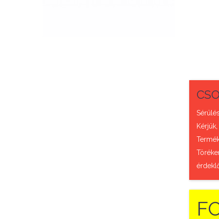
QUICK VIEW
CSO
Sérülés
Kérjük,
Termék 
Töréke
érdekl
F