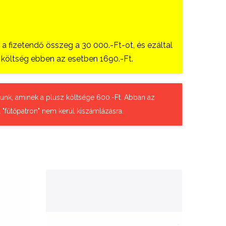
 fizetendő összeg a 30 000.-Ft-ot, és ezáltal
si költség ebben az esetben 1690.-Ft.
tázunk, aminek a plusz költsége 600.-Ft. Abban az
 "fűtőpatron" nem kerül kiszámlázásra.