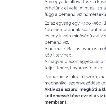
Ami egyedülállóvá teszi a kész
érhetünk el vele, mint az ~1:1
függ a bemenő víz hőmérséklett
Ez az egység egy ~400 -560 l
2db membránnak köszönhetően
és egy kiváló minőségű aktív s
bemenő víz.
A normál 4 Bar-os nyomás mell
560 liter/nap.
A magyar piacon egyedülálló 
teljesítményt nyomásfokozó szi
Párhuzamos ülepítő szűrő, mel
mechanikai szennyeződéseket (
Aktív szénszűrő: megköti a k
kellemessé téve ezzel a víz í
membránt.