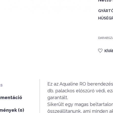
GYÁRTÓ
HŰSÉG
DARABSZ
KÍV
Ez az Aqualine RO berendezés
ás
db. palackos előszűrő védi, 
mentáció
garantált.
Sikerült egy magas beltartalo
mények (0)
összeállítanunk, ami minden akv