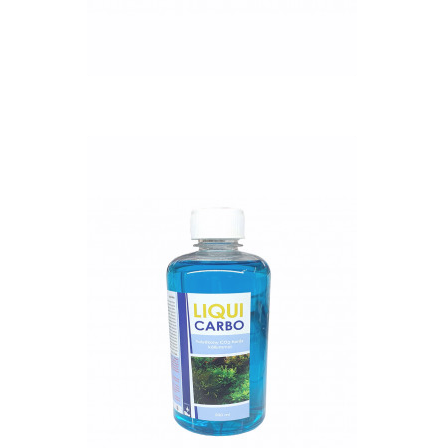
QUICK VIEW
Nettó ár: 2,984 Ft
Liqui Carbo folyékony
CO2 500ml - 25000 liter
vízhez
KOSÁRBA