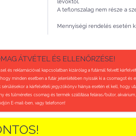
lévőktől.
A teflonszalag nem része a sz
Mennyiségi rendelés esetén ké
MAG ÁTVÉTEL ÉS ELLENŐRZÉSE!
sel és reklamációval kapcsolatban kizárólag a futárnál felvett kárfel
 hogy minden esetben a futár jelenlétében nyissák ki a csomagot és e
sérülésekor a kárfelvételi jegyzőkönyv hiánya esetén el kell, hogy uta
ny és túlméretes csomag és termék szállítása feláras/bútor, akvárium
ődjön E-mail-ben, vagy telefonon!
ONTOS!