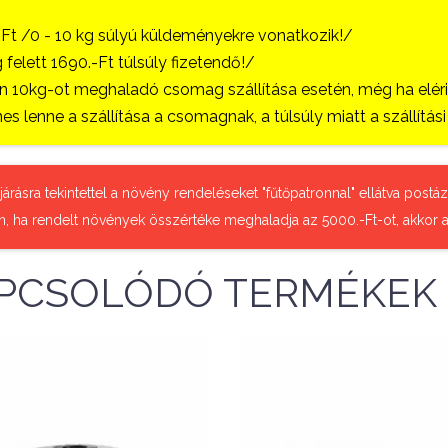
-Ft /0 - 10 kg súlyú küldeményekre vonatkozik!/
 felett 1690.-Ft túlsúly fizetendő!/
 10kg-ot meghaladó csomag szállítása esetén, még ha eléri a
es lenne a szállítása a csomagnak, a túlsúly miatt a szállítá
őjárásra tekintettel a növény rendeléseket "fűtőpatronnal" ellátva pos
n, ha rendelt növények összértéke meghaladja az 5000.-Ft-ot, akkor a
PCSOLÓDÓ TERMÉKEK