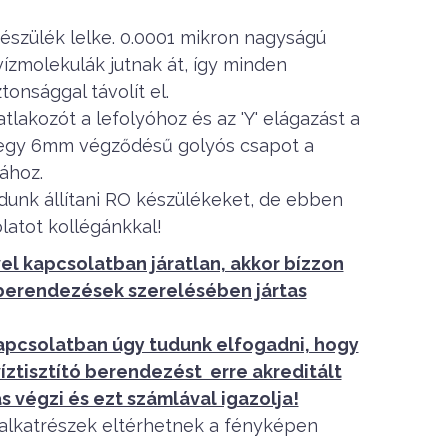
észülék lelke. 0.0001 mikron nagyságú
vízmolekulák jutnak át, így minden
onsággal távolít el.
tlakozót a lefolyóhoz és az 'Y' elágazást a
e egy 6mm végződésű golyós csapot a
ához.
dunk állítani RO készülékeket, de ebben
latot kollégánkkal!
l kapcsolatban járatlan, akkor bízzon
 berendezések szerelésében jártas
apcsolatban úgy tudunk elfogadni, hogy
víztisztító berendezést erre akreditált
s végzi és ezt számlával igazolja!
z alkatrészek eltérhetnek a fényképen