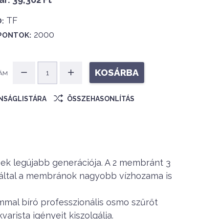
TF
:
2000
PONTOK:
KOSÁRBA
ÁM
ÁNSÁGLISTÁRA
ÖSSZEHASONLÍTÁS
ek legújabb generációja. A 2 membránt 3
ezáltal a membránok nagyobb vízhozama is
mmal bíró professzionális osmo szűrőt
arista igényeit kiszolgálja.