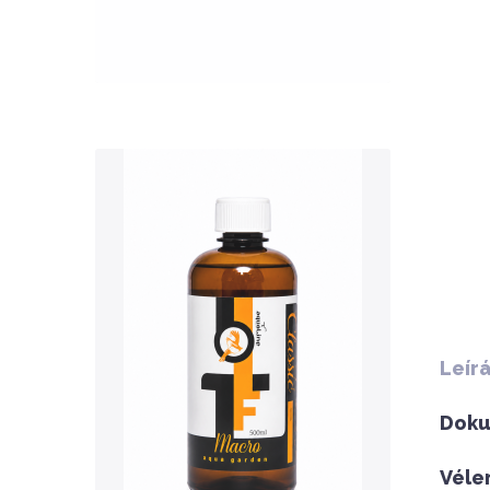
QUICK VIEW
Nettó ár: 3,134 Ft
Leír
AquaLine TF Macro 500ml
Doku
KOSÁRBA
Véle