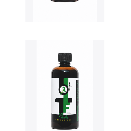
QUICK VIEW
Nettó ár: 3,421 Ft
AquaLine TF Planter
500ml
KOSÁRBA