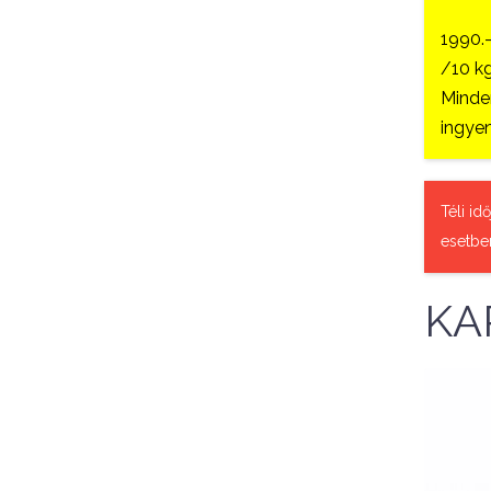
1990.
/10 kg
Minden
ingyen
Téli id
esetbe
KA