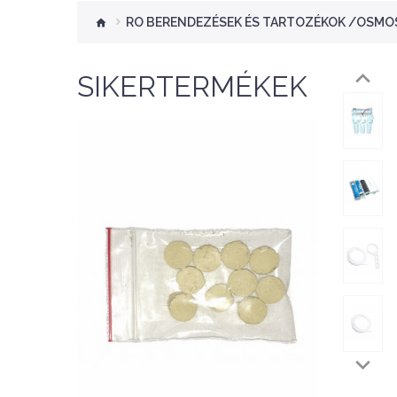
RO BERENDEZÉSEK ÉS TARTOZÉKOK /OSMOS
SIKERTERMÉKEK
Nettó ár: 276 Ft
Aquaplant tápanyag
tabletta 10db
KOSÁRBA