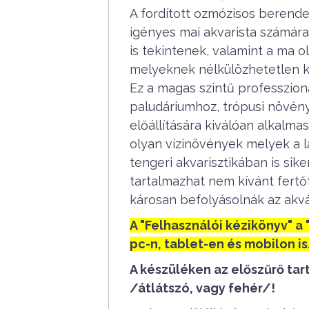
A fordított ozmózisos berend
igényes mai akvarista számára,
is tekintenek, valamint a ma 
melyeknek nélkülözhetetlen k
Ez a magas szintű professzion
paludáriumhoz, trópusi növén
előállítására kiválóan alkalm
olyan vízinövények melyek a l
tengeri akvarisztikában is sike
tartalmazhat nem kívánt fert
károsan befolyásolnák az akvá
A "Felhasználói kézikönyv" a
pc-n, tablet-en és mobilon is
A készüléken az előszűrő tar
/átlátszó, vagy fehér/!