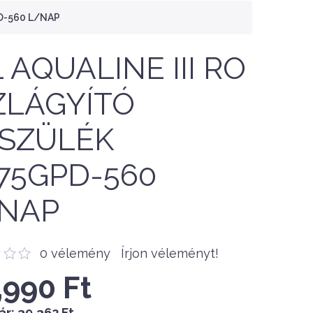
PD-560 L/NAP
L AQUALINE III RO
ZLÁGYÍTÓ
SZÜLÉK
75GPD-560
NAP
0 vélemény
Írjon véleményt!
,990 Ft
ár:
39,362 Ft