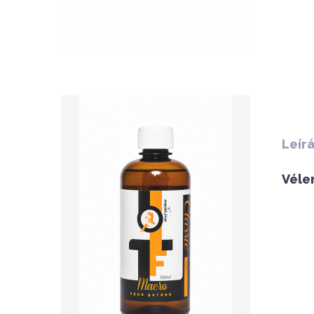
QUICK VIEW
Leír
Véle
Nettó ár: 3,134 Ft
AquaLine TF Macro 500ml
KOSÁRBA