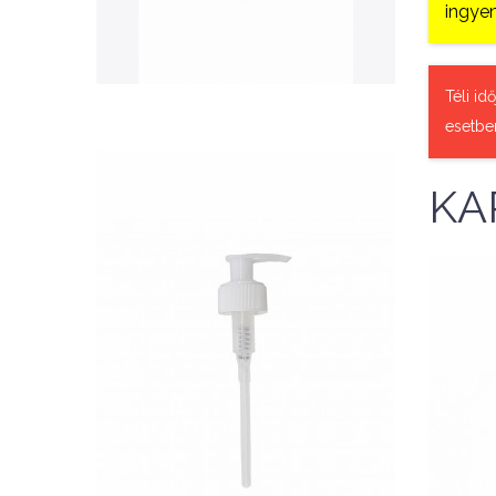
QUICK VIEW
ingyen
Téli id
esetbe
KA
Nettó ár: 327 Ft
AquaLine folyékony táp
adagoló pumpafej
KOSÁRBA
A