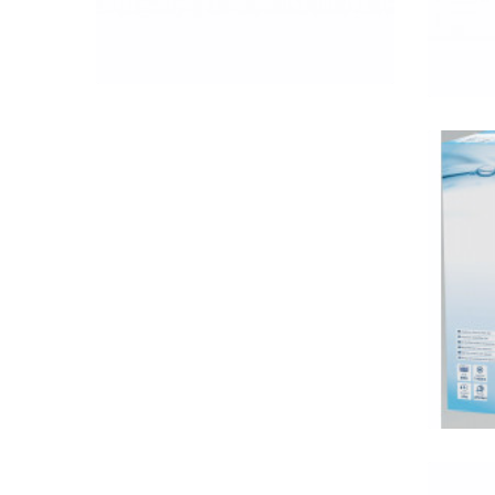
QUICK VIEW
Tet
szűr
Aqu