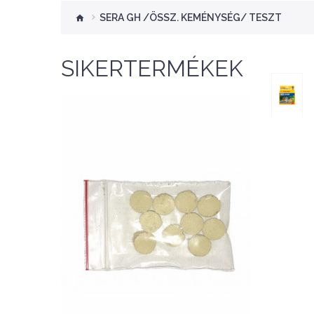
SERA GH /ÖSSZ. KEMÉNYSÉG/ TESZT
SIKERTERMÉKEK
Nettó ár: 276 Ft
Aquaplant tápanyag
tabletta 10db
KOSÁRBA