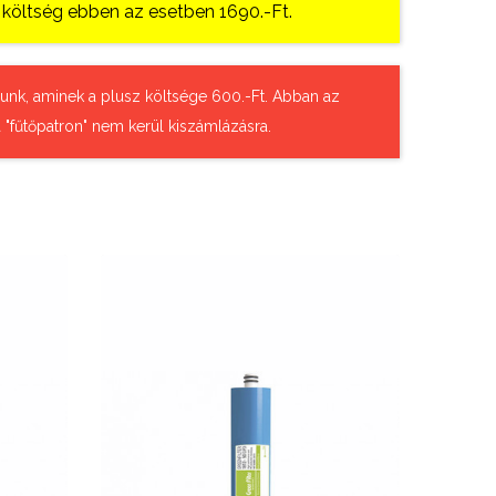
si költség ebben az esetben 1690.-Ft.
tázunk, aminek a plusz költsége 600.-Ft. Abban az
 "fűtőpatron" nem kerül kiszámlázásra.
SALE
-21%
9,400 Ft
11,900 Ft
Nettó ár: 7,402 Ft
zén
AquaLine RO membrán