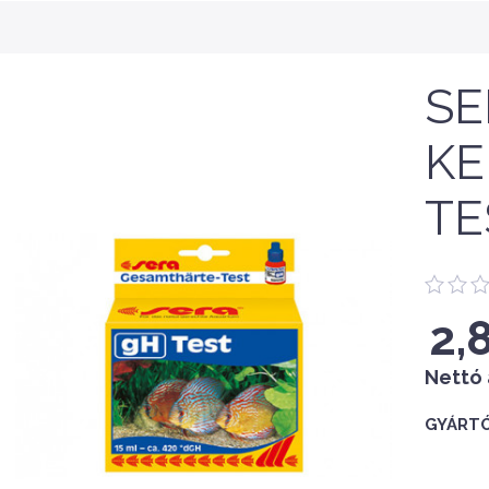
SE
KE
TE
2,
Nettó 
GYÁRTÓ