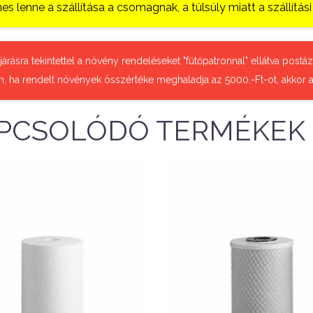
es lenne a szállítása a csomagnak, a túlsúly miatt a szállítá
őjárásra tekintettel a növény rendeléseket "fűtőpatronnal" ellátva pos
n, ha rendelt növények összértéke meghaladja az 5000.-Ft-ot, akkor a
PCSOLÓDÓ TERMÉKEK
Nettó ár: 866 Ft
Nettó ár: 1,260 Ft
quaLine RO 5 µ-os
AquaLine RO Aktívs