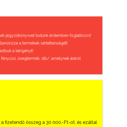
vételi jegyzőkönyvvel tudunk érdemben foglalkozni!
llenőrizze a termékek sértetlenségét!
sítsuk a kárigényt!
, fénycső, üvegtermék, stb/, amelynek áráról
 fizetendő összeg a 30 000.-Ft-ot, és ezáltal