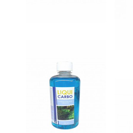
QUICK VIEW
me
Nettó ár: 2,984 Ft
Liqui Carbo folyékony
CO2 500ml - 25000 liter
Aq
vízhez
KOSÁRBA