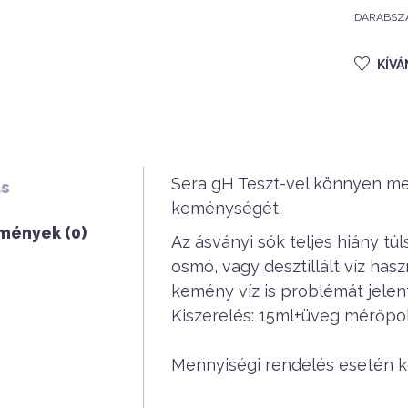
DARABSZ
KÍV
Sera gH Teszt-vel könnyen meg
ás
keménységét.
mények (0)
Az ásványi sók teljes hiány tú
osmó, vagy desztillált víz has
kemény víz is problémát jelen
Kiszerelés: 15ml+üveg mérőpo
Mennyiségi rendelés esetén ké