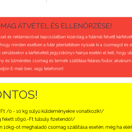
MAG ÁTVÉTEL ÉS ELLENŐRZÉSE!
sel és reklamációval kapcsolatban kizárólag a futárnál felvett kárfel
 hogy minden esetben a futár jelenlétében nyissák ki a csomagot és e
sérülésekor a kárfelvételi jegyzőkönyv hiánya esetén el kell, hogy uta
ny és túlméretes csomag és termék szállítása feláras/bútor, akvárium
ődjön E-mail-ben, vagy telefonon!
ONTOS!
-Ft /0 - 10 kg súlyú küldeményekre vonatkozik!/
 felett 1690.-Ft túlsúly fizetendő!/
 10kg-ot meghaladó csomag szállítása esetén, még ha eléri a