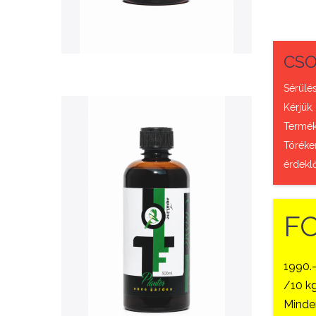
QUICK VIEW
CSO
Sérülés
Kérjük,
Termék 
Töréke
érdekl
Nettó ár: 3,421 Ft
F
AquaLine TF Planter
500ml
1990.
KOSÁRBA
/10 kg
Minden