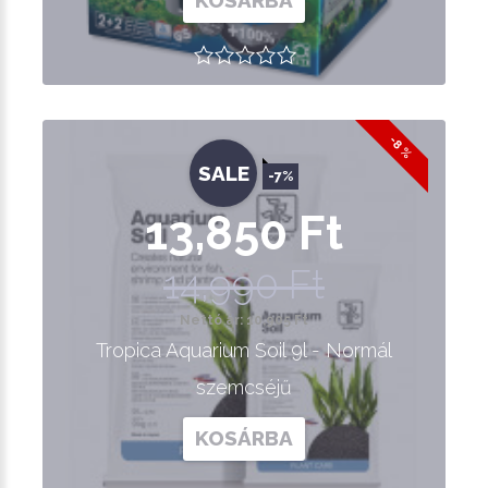
KOSÁRBA
-8 %
SALE
-7%
13,850 Ft
14,990 Ft
Nettó ár: 10,905 Ft
Tropica Aquarium Soil 9l - Normál
szemcséjű
KOSÁRBA