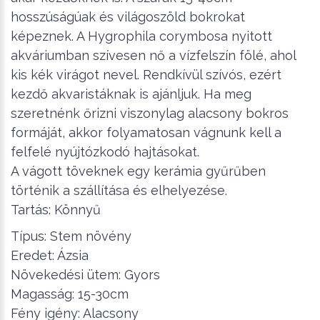
hosszúságúak és világoszöld bokrokat
képeznek. A Hygrophila corymbosa nyitott
akváriumban szívesen nő a vízfelszín fölé, ahol
kis kék virágot nevel. Rendkívül szívós, ezért
kezdő akvaristáknak is ajánljuk. Ha meg
szeretnénk őrizni viszonylag alacsony bokros
formáját, akkor folyamatosan vágnunk kell a
felfelé nyújtózkodó hajtásokat.
A vágott töveknek egy kerámia gyűrűben
történik a szállítása és elhelyezése.
Tartás: Könnyű
Típus: Stem növény
Eredet: Ázsia
Növekedési ütem: Gyors
Magasság: 15-30cm
Fény igény: Alacsony