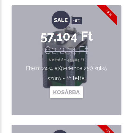
-8 %
SALE
-8%
57,104 Ft
62,244 Ft
Nettó ár: 44,964 Ft
Eheim 2424 eXperience 250 külső
szűrő - töltettel
KOSÁRBA
-23 %