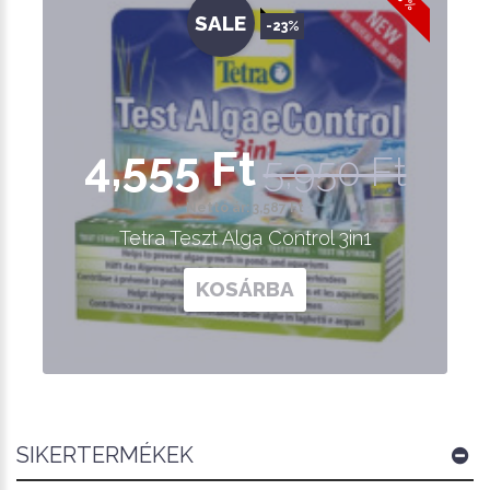
SALE
-23%
4,555 Ft
5,950 Ft
Nettó ár: 3,587 Ft
Tetra Teszt Alga Control 3in1
KOSÁRBA
SIKERTERMÉKEK