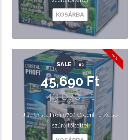
KOSÁRBA
-8 %
SALE
-8%
45,690 Ft
49,670 Ft
Nettó ár: 35,976 Ft
JBL CristalProfi e702 Greenline Külső
szűrő töltettel