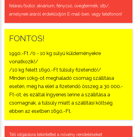
feláras/bútor, akvárium, fénycső, üvegtermék, stb/,
amelynek áráról érdeklődjön E-mail-ben, vagy telefonon!
FONTOS!
1990.-Ft /0 - 10 kg súlyú küldeményekre
vonatkozik!/
/10 kg felett 1690.-Ft túlsúly fizetendő!/
Minden 10kg-ot meghaladó csomag szállítása
esetén, még ha eléri a fizetendő összeg a 30 000.-
Ft-ot, és ezáltal ingyenes lenne a szállítása a
csomagnak, a túlsúly miatt a szállítási költség
ebben az esetben 1690.-Ft.
Téli időjárásra tekintettel a növény rendeléseket