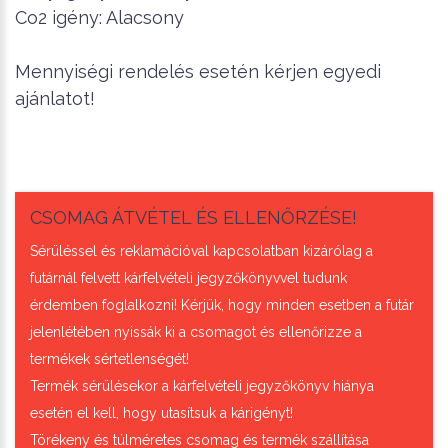
Co2 igény: Alacsony
Mennyiségi rendelés esetén kérjen egyedi
ajánlatot!
CSOMAG ÁTVÉTEL ÉS ELLENŐRZÉSE!
Sérüléssel és reklamációval kapcsolatban kizárólag a
futárnál felvett kárfelvételi jegyzőkönyvvel tudunk
érdemben foglalkozni! Kérjük, hogy minden esetben a futár
jelenlétében nyissák ki a csomagot és ellenőrizze a
termékek sértetlenségét!
Termék sérülésekor a kárfelvételi jegyzőkönyv hiánya
esetén el kell, hogy utasítsuk a kárigényt!
Törékeny és túlméretes csomag és termék szállítása