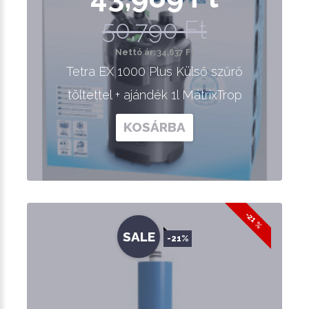
50,790 Ft
Nettó ár: 34,637 Ft
Tetra EX 1000 Plus Külső szűrő
töltettel + ajándék 1l MátrixTrop
KOSÁRBA
-21 %
SALE
-21%