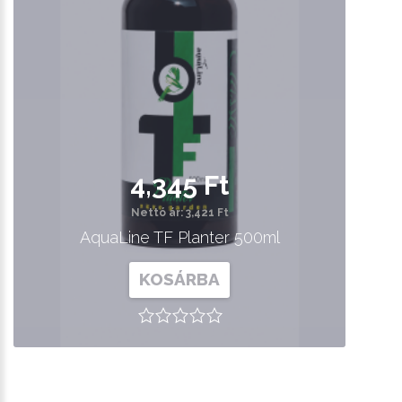
4,345 Ft
Nettó ár: 3,421 Ft
AquaLine TF Planter 500ml
KOSÁRBA