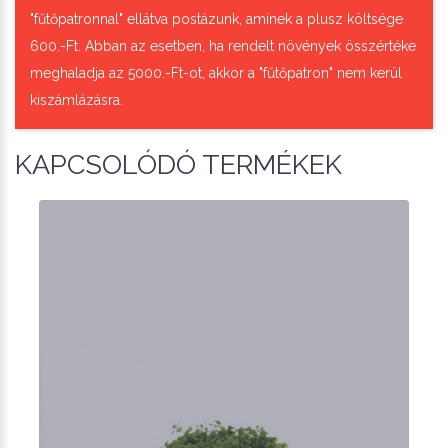
"fűtőpatronnal" ellátva postázunk, aminek a plusz költsége
600.-Ft. Abban az esetben, ha rendelt növények összértéke
meghaladja az 5000.-Ft-ot, akkor a "fűtőpatron" nem kerül
kiszámlázásra.
KAPCSOLÓDÓ TERMÉKEK