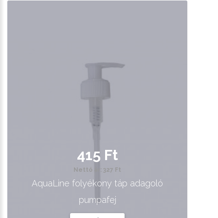
415 Ft
Nettó ár: 327 Ft
AquaLine folyékony táp adagoló
pumpafej