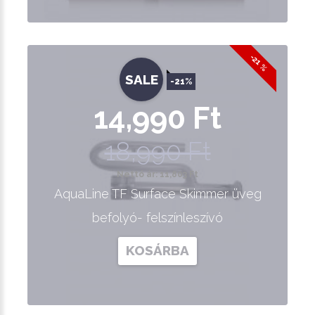
-21 %
SALE
-21%
14,990 Ft
18,990 Ft
Nettó ár: 11,803 Ft
AquaLine TF Surface Skimmer üveg
befolyó- felszínleszívó
KOSÁRBA