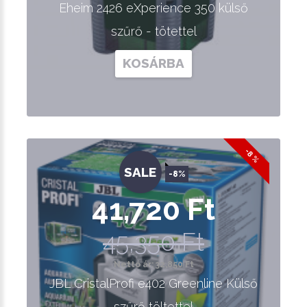
Eheim 2426 eXperience 350 külső
szűrő - tötettel
KOSÁRBA
-8 %
SALE
-8%
41,720 Ft
45,350 Ft
Nettó ár: 32,850 Ft
JBL CristalProfi e402 Greenline Külső
szűrő töltettel