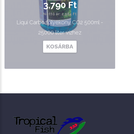
3,790 Ft
Nettó ár: 2,984 Ft
Liqui Carbo folyékony CO2 500ml -
25000 liter vízhez
KOSÁRBA