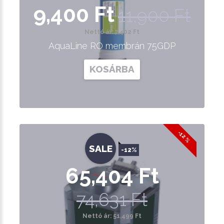
9,400 Ft
11,900 Ft
Nettó ár: 7,402 Ft
AquaLine RO membrán 75GDP
KOSÁRBA
-12 %
SALE
-12%
65,404 Ft
74,631 Ft
Nettó ár: 51,499 Ft