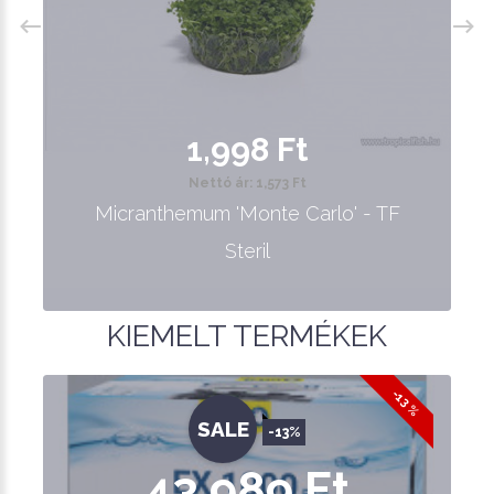
1,998 Ft
Nettó ár: 1,573 Ft
Micranthemum 'Monte Carlo' - TF
Steril
KIEMELT TERMÉKEK
-13 %
SALE
-13%
43,989 Ft