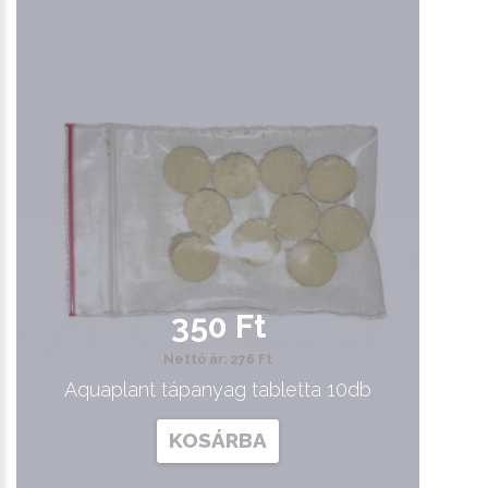
350 Ft
Nettó ár: 276 Ft
Aquaplant tápanyag tabletta 10db
KOSÁRBA