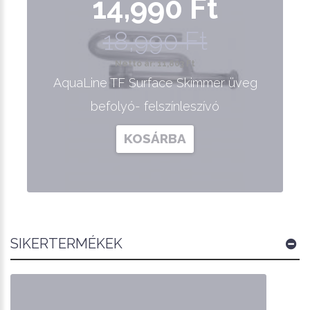
14,990 Ft
18,990 Ft
Nettó ár: 11,803 Ft
AquaLine TF Surface Skimmer üveg
befolyó- felszínleszívó
KOSÁRBA
SIKERTERMÉKEK