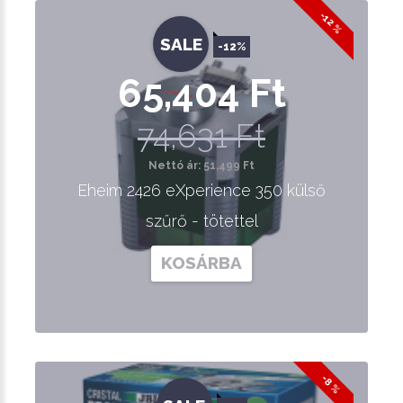
-12 %
SALE
-12%
65,404 Ft
74,631 Ft
Nettó ár: 51,499 Ft
Eheim 2426 eXperience 350 külső
szűrő - tötettel
KOSÁRBA
-8 %