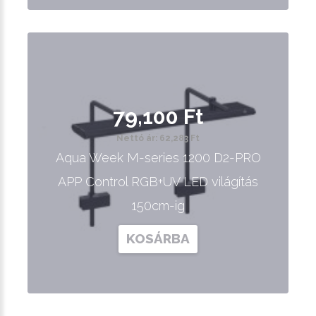
79,100 Ft
Nettó ár: 62,283 Ft
Aqua Week M-series 1200 D2-PRO
APP Control RGB+UV LED világítás
150cm-ig
KOSÁRBA