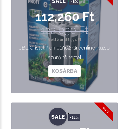
SALE
-8%
112,260 Ft
122,030 Ft
Nettó ár: 88,394 Ft
JBL CristalProfi e1902 Greenline Külső
szűrő töltettel
KOSÁRBA
-21 %
SALE
-21%