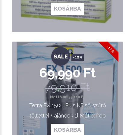
KOSÁRBA
-12 %
SALE
-12%
69,990 Ft
79,910 Ft
Nettó ár: 55,110 Ft
Tetra EX 1500 Plus Külső szűrő
töltettel + ajándék 1l MátrixTrop
KOSÁRBA