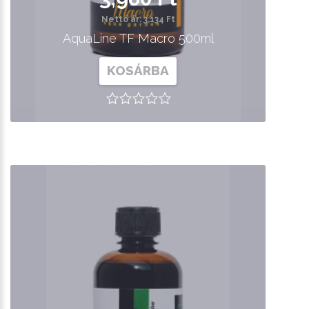
Nettó ár: 3,134 Ft
AquaLine TF Macro 500ml
KOSÁRBA