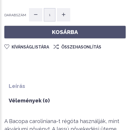
DARABSZÁM
KOSÁRBA
KÍVÁNSÁGLISTÁRA
ÖSSZEHASONLÍTÁS
Leírás
Vélemények (0)
A Bacopa caroliniana-t régóta használják, mint
akváriumi növényt. A lassú növekedési üteme