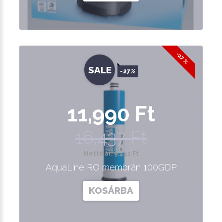
-27 %
SALE
-27%
11,990 Ft
16,437 Ft
Nettó ár: 9,441 Ft
AquaLine RO membrán 100GDP
KOSÁRBA