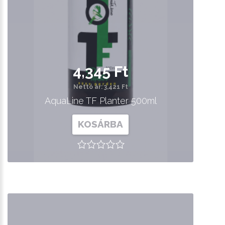
4,345 Ft
Nettó ár: 3,421 Ft
AquaLine TF Planter 500ml
KOSÁRBA