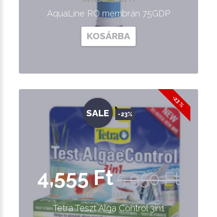
Nettó ár: 7,402 Ft
AquaLine RO membrán 75GDP
KOSÁRBA
-23 %
SALE
-23%
4,555 Ft
5,950 Ft
Nettó ár: 3,587 Ft
Tetra Teszt Alga Control 3in1