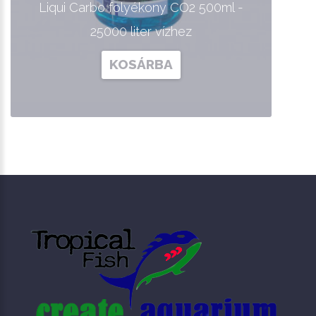
Liqui Carbo folyékony CO2 500ml -
25000 liter vízhez
KOSÁRBA