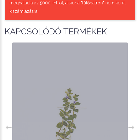
meghaladja az 5000.-Ft-ot, akkor a "fűtőpatron" nem kerül
kiszámlázásra.
KAPCSOLÓDÓ TERMÉKEK