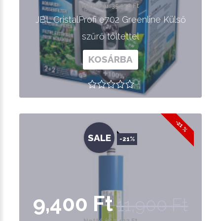
Nettó ár: 35,976 Ft
JBL CristalProfi e702 Greenline Külső
szűrő töltettel
KOSÁRBA
-21 %
SALE
-21%
9,400 Ft
11,900 Ft