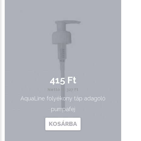
415 Ft
Nettó ár: 327 Ft
AquaLine folyékony táp adagoló
pumpafej
KOSÁRBA