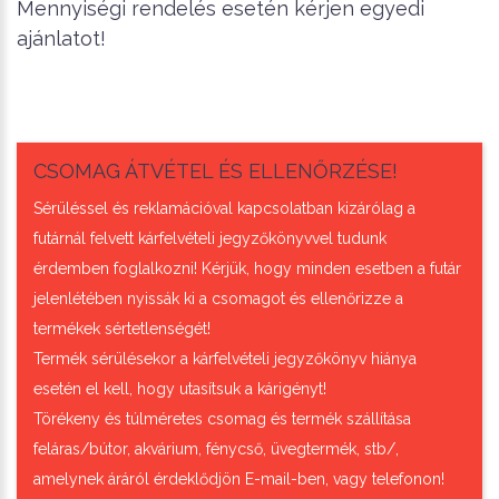
Mennyiségi rendelés esetén kérjen egyedi
ajánlatot!
CSOMAG ÁTVÉTEL ÉS ELLENŐRZÉSE!
Sérüléssel és reklamációval kapcsolatban kizárólag a
futárnál felvett kárfelvételi jegyzőkönyvvel tudunk
érdemben foglalkozni! Kérjük, hogy minden esetben a futár
jelenlétében nyissák ki a csomagot és ellenőrizze a
termékek sértetlenségét!
Termék sérülésekor a kárfelvételi jegyzőkönyv hiánya
esetén el kell, hogy utasítsuk a kárigényt!
Törékeny és túlméretes csomag és termék szállítása
feláras/bútor, akvárium, fénycső, üvegtermék, stb/,
amelynek áráról érdeklődjön E-mail-ben, vagy telefonon!