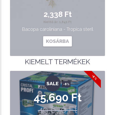
2,338 Ft
Nettó ár: 1,841 Ft
Bacopa caroliniana - Tropica steril
KOSÁRBA
KIEMELT TERMÉKEK
-8 %
SALE
-8%
45,690 Ft
49,670 Ft