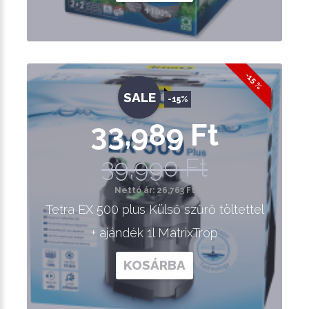
-15 %
SALE
-15%
33,989 Ft
39,990 Ft
Nettó ár: 26,763 Ft
Tetra EX 500 plus Külső szűrő töltettel
+ ajándék 1l MatrixTrop
KOSÁRBA