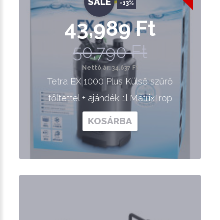
SALE
-13%
43,989 Ft
50,790 Ft
Nettó ár: 34,637 Ft
Tetra EX 1000 Plus Külső szűrő
töltettel + ajándék 1l MátrixTrop
KOSÁRBA