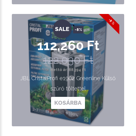
-8 %
SALE
-8%
112,260 Ft
122,030 Ft
Nettó ár: 88,394 Ft
JBL CristalProfi e1902 Greenline Külső
szűrő töltettel
KOSÁRBA