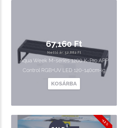
67,160 Ft
Nettó ár: 52,882 Ft
Aqua Week M-series 1200 K-Pro APP
Control RGB+UV LED 120-140cm-ig
KOSÁRBA
-13 %