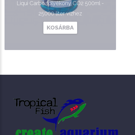
Liqui Carbo folyékony CO2 500ml -
25000 liter vízhez
KOSÁRBA