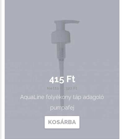
415 Ft
Nettó ár: 327 Ft
AquaLine folyékony táp adagoló
pumpafej
KOSÁRBA