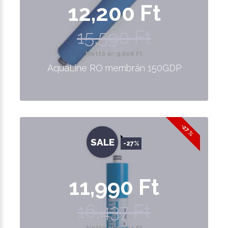
12,200 Ft
15,590 Ft
Nettó ár: 9,606 Ft
AquaLine RO membrán 150GDP
-27 %
SALE
-27%
11,990 Ft
16,437 Ft