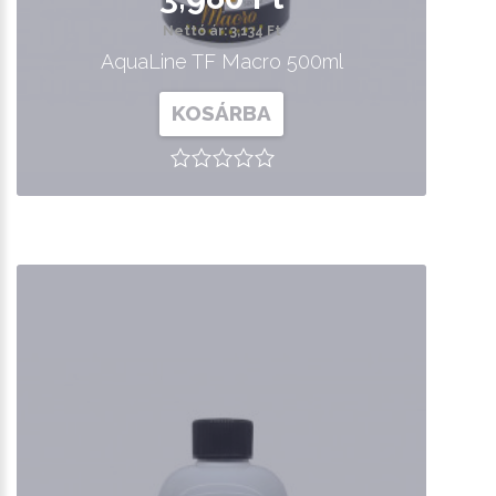
Nettó ár: 3,134 Ft
AquaLine TF Macro 500ml
KOSÁRBA