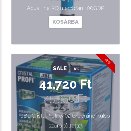
Nettó ár: 9,441 Ft
AquaLine RO membrán 100GDP
KOSÁRBA
-8 %
SALE
-8%
41,720 Ft
45,350 Ft
Nettó ár: 32,850 Ft
JBL CristalProfi e402 Greenline Külső
szűrő töltettel