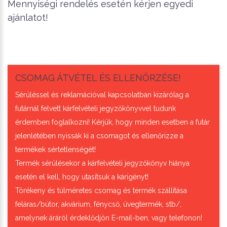
Mennyiségi rendelés esetén kérjen egyedi
ajánlatot!
CSOMAG ÁTVÉTEL ÉS ELLENŐRZÉSE!
Sérüléssel és reklamációval kapcsolatban kizárólag a
futárnál felvett kárfelvételi jegyzőkönyvvel tudunk
érdemben foglalkozni! Kérjük, hogy minden esetben a futár
jelenlétében nyissák ki a csomagot és ellenőrizze a
termékek sértetlenségét!
Termék sérülésekor a kárfelvételi jegyzőkönyv hiánya
esetén el kell, hogy utasítsuk a kárigényt!
Törékeny és túlméretes csomag és termék szállítása
feláras/bútor, akvárium, fénycső, üvegtermék, stb/,
amelynek áráról érdeklődjön E-mail-ben, vagy telefonon!