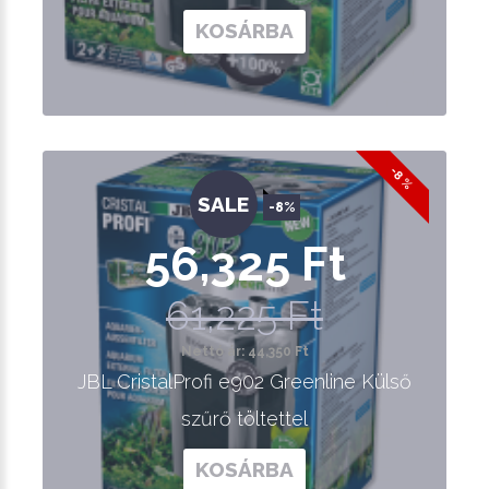
KOSÁRBA
-8 %
SALE
-8%
56,325 Ft
61,225 Ft
Nettó ár: 44,350 Ft
JBL CristalProfi e902 Greenline Külső
szűrő töltettel
KOSÁRBA