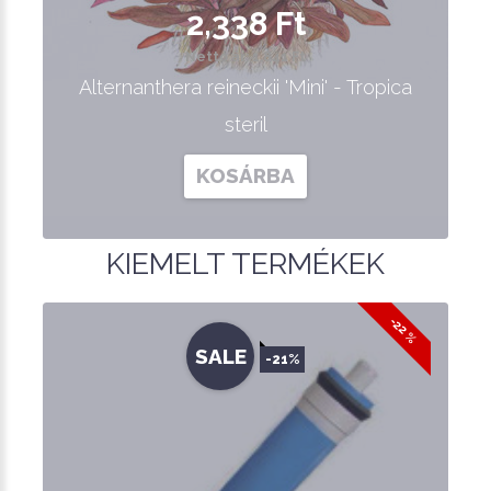
2,338 Ft
Nettó ár: 1,841 Ft
Alternanthera reineckii 'Mini' - Tropica
steril
KOSÁRBA
KIEMELT TERMÉKEK
-22 %
SALE
-21%