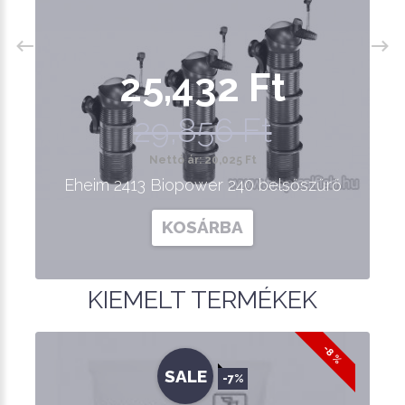
25,432 Ft
29,856 Ft
Nettó ár: 20,025 Ft
Eheim 2413 Biopower 240 belsőszűrő
KOSÁRBA
KIEMELT TERMÉKEK
-8 %
SALE
-7%