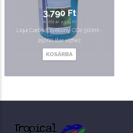
3,790 Ft
Nettó ár: 2,984 Ft
Liqui Carbo folyékony CO2 500ml -
25000 liter vízhez
KOSÁRBA