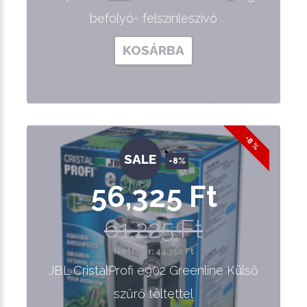
befolyó- felszínleszívó
KOSÁRBA
-8 %
SALE
-8%
56,325 Ft
61,225 Ft
Nettó ár: 44,350 Ft
JBL CristalProfi e902 Greenline Külső
szűrő töltettel