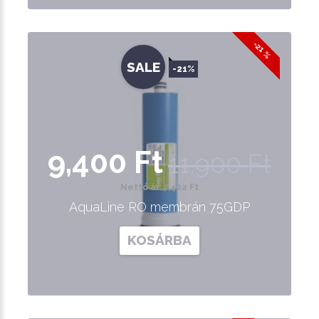
-21 %
SALE
-21%
9,400 Ft
11,900 Ft
Nettó ár: 7,402 Ft
AquaLine RO membrán 75GDP
KOSÁRBA