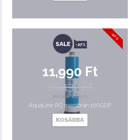
-27 %
SALE
-27%
11,990 Ft
16,437 Ft
Nettó ár: 9,441 Ft
AquaLine RO membrán 100GDP
KOSÁRBA