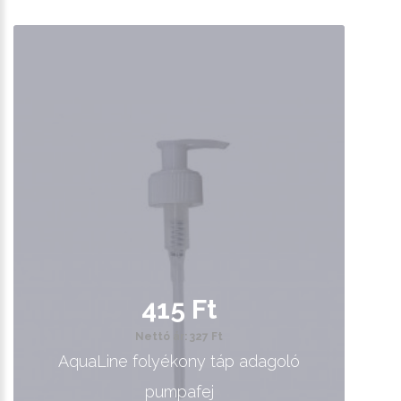
415 Ft
Nettó ár: 327 Ft
AquaLine folyékony táp adagoló
pumpafej