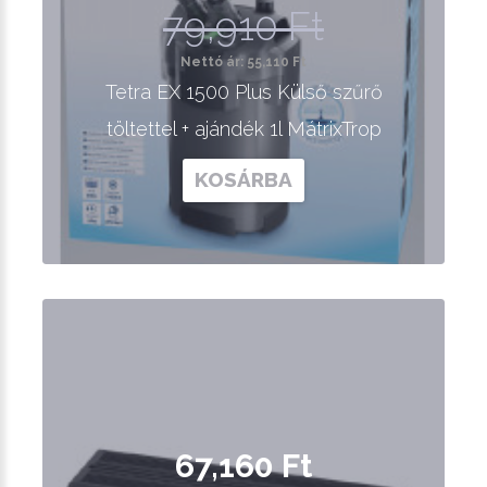
79,910 Ft
Nettó ár: 55,110 Ft
Tetra EX 1500 Plus Külső szűrő
töltettel + ajándék 1l MátrixTrop
KOSÁRBA
67,160 Ft