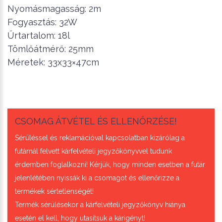
Nyomásmagasság: 2m
Fogyasztás: 32W
Űrtartalom: 18l
Tömlőátmérő: 25mm
Méretek: 33x33×47cm
CSOMAG ÁTVÉTEL ÉS ELLENŐRZÉSE!
Sérüléssel és reklamációval kapcsolatban kizárólag a
futárnál felvett kárfelvételi jegyzőkönyvvel tudunk
érdemben foglalkozni! Kérjük, hogy minden esetben a futár
jelenlétében nyissák ki a csomagot és ellenőrizze a
termékek sértetlenségét!
Termék sérülésekor a kárfelvételi jegyzőkönyv hiánya
esetén el kell, hogy utasítsuk a kárigényt!