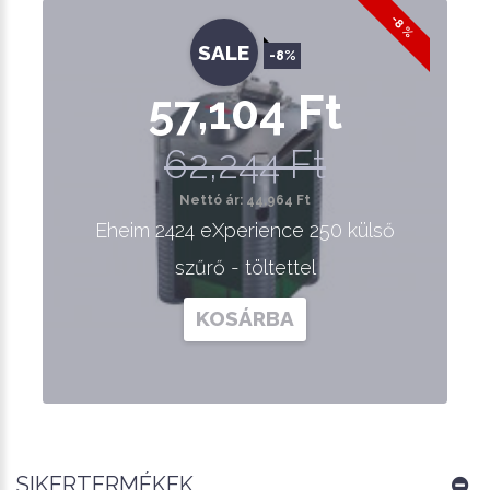
-8 %
SALE
-8%
57,104 Ft
62,244 Ft
Nettó ár: 44,964 Ft
Eheim 2424 eXperience 250 külső
szűrő - töltettel
KOSÁRBA
SIKERTERMÉKEK