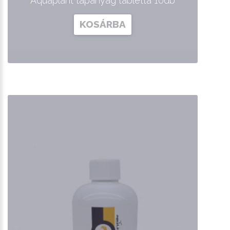
Aquaplant tápanyag tabletta 10db
KOSÁRBA