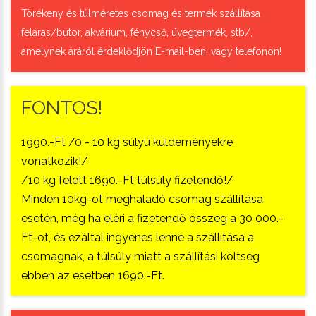
Törékeny és túlméretes csomag és termék szállítása
feláras/bútor, akvárium, fénycső, üvegtermék, stb/,
amelynek áráról érdeklődjön E-mail-ben, vagy telefonon!
FONTOS!
1990.-Ft /0 - 10 kg súlyú küldeményekre
vonatkozik!/
/10 kg felett 1690.-Ft túlsúly fizetendő!/
Minden 10kg-ot meghaladó csomag szállítása
esetén, még ha eléri a fizetendő összeg a 30 000.-
Ft-ot, és ezáltal ingyenes lenne a szállítása a
csomagnak, a túlsúly miatt a szállítási költség
ebben az esetben 1690.-Ft.