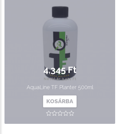
4,345 Ft
Nettó ár: 3,421 Ft
AquaLine TF Planter 500ml
KOSÁRBA