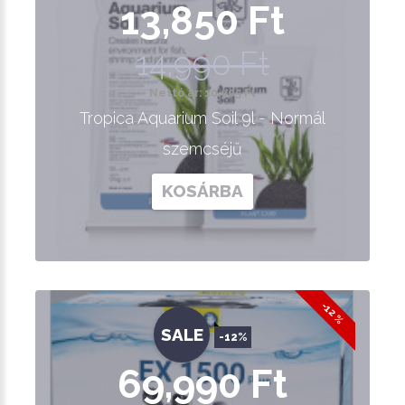
13,850 Ft
14,990 Ft
Nettó ár: 10,905 Ft
Tropica Aquarium Soil 9l - Normál
szemcséjű
KOSÁRBA
-12 %
SALE
-12%
69,990 Ft