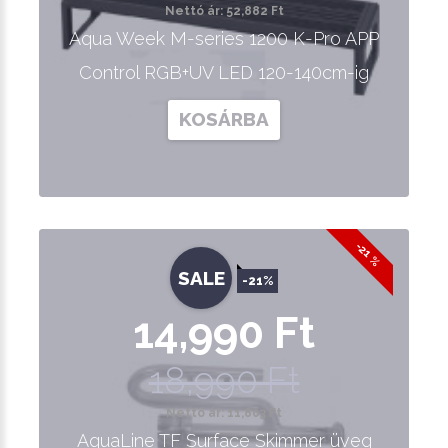
Nettó ár: 52,882 Ft
Aqua Week M-series 1200 K-Pro APP
Control RGB+UV LED 120-140cm-ig
KOSÁRBA
-21 %
SALE
-21%
14,990 Ft
18,990 Ft
Nettó ár: 11,803 Ft
AquaLine TF Surface Skimmer üveg