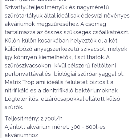
Szivattyúteljesítményük és nagyméretű
szűrőtartályuk által ideálisak édesvízi növényes
akváriumok megszűréséhez. A csomag
tartalmazza az összes szükséges csőalkatrészt.
Külön-külön kosárkában helyezték el a két
különböző anyagszerkezetű szivacsot, melyek
így könnyen kiemelhetők, tisztíthatók. A
szűrőszivacsokon kívül célszerű feltölteni
perlonvattával és biológiai szűrőanyaggal pl.:
Matrix Trop ami ideális felületet biztosít a
nitrifikáló és a denitrifikáló baktériumoknak.
Légtelenítős, elzárócsapokkal ellátott külső
szűrők.
Teljesítmény: 2.700l/h
Ajánlott akvárium méret: 300 - 800l-es
akváriumhoz