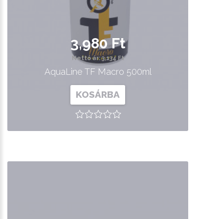
3,980 Ft
Nettó ár: 3,134 Ft
AquaLine TF Macro 500ml
KOSÁRBA