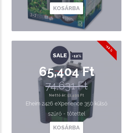
KOSÁRBA
-12 %
SALE
-12%
65,404 Ft
74,631 Ft
Nettó ár: 51,499 Ft
Eheim 2426 eXperience 350 külső
szűrő - tötettel
KOSÁRBA