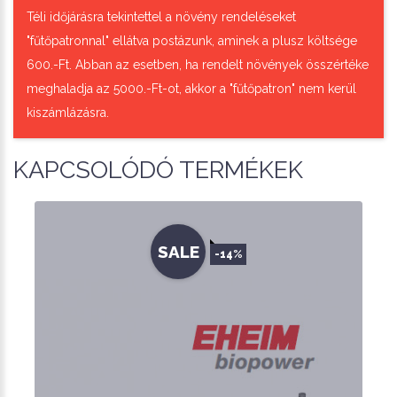
Téli időjárásra tekintettel a növény rendeléseket
"fűtőpatronnal" ellátva postázunk, aminek a plusz költsége
600.-Ft. Abban az esetben, ha rendelt növények összértéke
meghaladja az 5000.-Ft-ot, akkor a "fűtőpatron" nem kerül
kiszámlázásra.
KAPCSOLÓDÓ TERMÉKEK
SALE
-14%