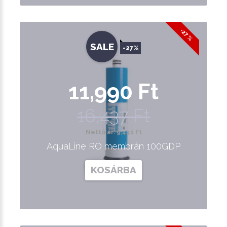
-27 %
SALE
-27%
11,990 Ft
16,437 Ft
Nettó ár: 9,441 Ft
AquaLine RO membrán 100GDP
KOSÁRBA