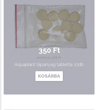
350 Ft
Nettó ár: 276 Ft
Aquaplant tápanyag tabletta 10db
KOSÁRBA