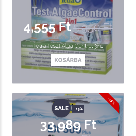
4,555 Ft
5,950 Ft
Nettó ár: 3,587 Ft
Tetra Teszt Alga Control 3in1
KOSÁRBA
-15 %
SALE
-15%
33,989 Ft