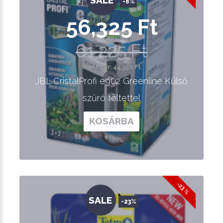
SALE
-8%
56,325 Ft
61,225 Ft
Nettó ár: 44,350 Ft
JBL CristalProfi e902 Greenline Külső
szűrő töltettel
KOSÁRBA
-23 %
SALE
-23%