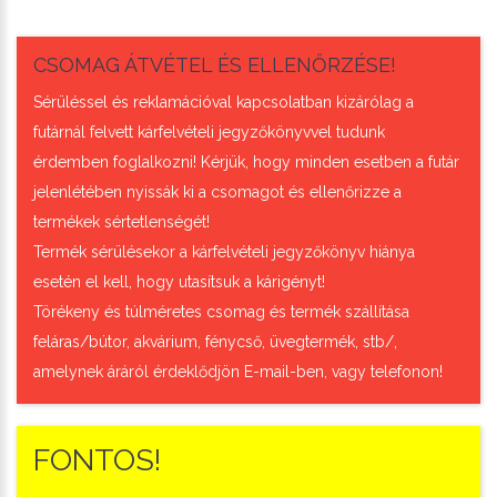
CSOMAG ÁTVÉTEL ÉS ELLENŐRZÉSE!
Sérüléssel és reklamációval kapcsolatban kizárólag a
futárnál felvett kárfelvételi jegyzőkönyvvel tudunk
érdemben foglalkozni! Kérjük, hogy minden esetben a futár
jelenlétében nyissák ki a csomagot és ellenőrizze a
termékek sértetlenségét!
Termék sérülésekor a kárfelvételi jegyzőkönyv hiánya
esetén el kell, hogy utasítsuk a kárigényt!
Törékeny és túlméretes csomag és termék szállítása
feláras/bútor, akvárium, fénycső, üvegtermék, stb/,
amelynek áráról érdeklődjön E-mail-ben, vagy telefonon!
FONTOS!