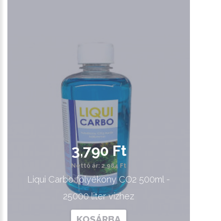
3,790 Ft
Nettó ár: 2,984 Ft
Liqui Carbo folyékony CO2 500ml -
25000 liter vízhez
KOSÁRBA