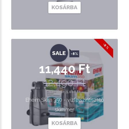
KOSÁRBA
-8 %
SALE
-8%
11,440 Ft
12,490 Ft
Nettó ár: 9,008 Ft
Eheim Skim 350 - vízfelszíntisztító
skimmer
KOSÁRBA