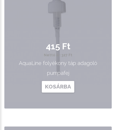
415 Ft
Nettó ár: 327 Ft
AquaLine folyékony táp adagoló
pumpafej
KOSÁRBA