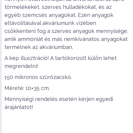
törmelékeket, szerves hulladékokat, és az
egyéb szemcsés anyagokat. Ezen anyagok
eltávolításával akváriumunk vizében
csökkenteni fog a szerves anyagok mennyisége,
amik ammóniát és más nemkívánatos anyagokat
termelnek az akváriumban.
A kép illusztráció! A tartókonzolt külön lehet
megrendelni!
150 mikronos szűrőzacskó.
Mérete: 10×35 cm.
Mennyiségi rendelés esetén kérjen egyedi
árajánlatot!