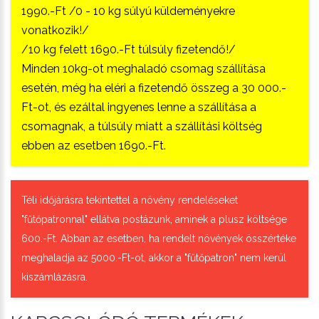
1990.-Ft /0 - 10 kg súlyú küldeményekre
vonatkozik!/
/10 kg felett 1690.-Ft túlsúly fizetendő!/
Minden 10kg-ot meghaladó csomag szállítása
esetén, még ha eléri a fizetendő összeg a 30 000.-
Ft-ot, és ezáltal ingyenes lenne a szállítása a
csomagnak, a túlsúly miatt a szállítási költség
ebben az esetben 1690.-Ft.
Téli időjárásra tekintettel a növény rendeléseket
"fűtőpatronnal" ellátva postázunk, aminek a plusz költsége
600.-Ft. Abban az esetben, ha rendelt növények összértéke
meghaladja az 5000.-Ft-ot, akkor a "fűtőpatron" nem kerül
kiszámlázásra.