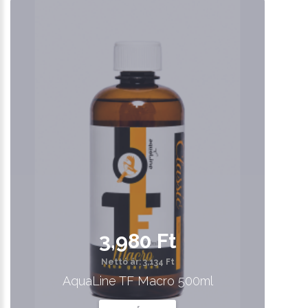
3,980 Ft
Nettó ár: 3,134 Ft
AquaLine TF Macro 500ml