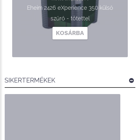
Eheim 2426 eXperience 350 külső
szűrő - tötettel
KOSÁRBA
SIKERTERMÉKEK