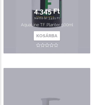
4,345 Ft
Nettó ár: 3,421 Ft
AquaLine TF Planter 500ml
KOSÁRBA