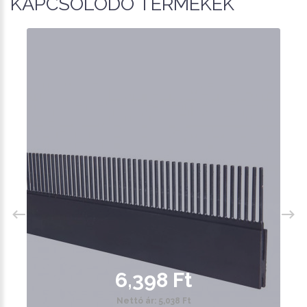
KAPCSOLÓDÓ TERMÉKEK
6,398 Ft
Nettó ár: 5,038 Ft