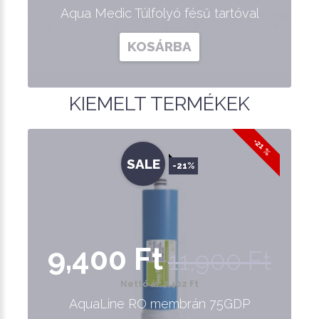
Aqua Medic Túlfolyó fésű tartóval
KOSÁRBA
KIEMELT TERMÉKEK
-21 %
SALE
-21%
9,400 Ft
11,900 Ft
Nettó ár: 7,402 Ft
AquaLine RO membrán 75GDP