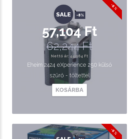
-8 %
SALE
-8%
57,104 Ft
62,244 Ft
Nettó ár: 44,964 Ft
Eheim 2424 eXperience 250 külső
szűrő - töltettel
KOSÁRBA
-8 %