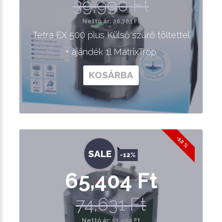
39,990 Ft
Nettó ár: 26,763 Ft
Tetra EX 500 plus Külső szűrő töltettel
+ ajándék 1l MatrixTrop
KOSÁRBA
-12 %
SALE
-12%
65,404 Ft
74,631 Ft
Nettó ár: 51,499 Ft