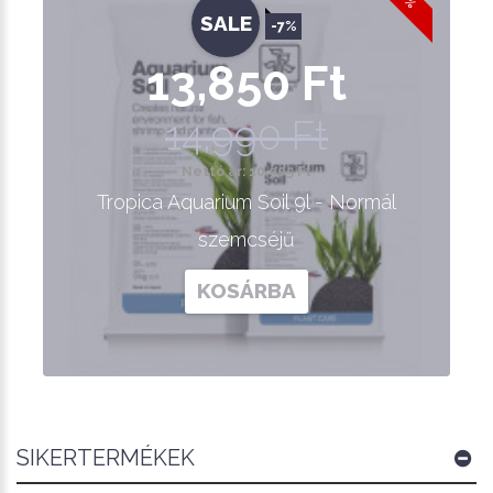
SALE
-7%
13,850 Ft
14,990 Ft
Nettó ár: 10,905 Ft
Tropica Aquarium Soil 9l - Normál
szemcséjű
KOSÁRBA
SIKERTERMÉKEK