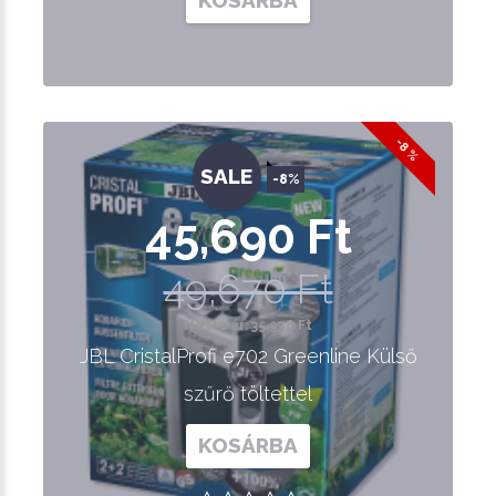
KOSÁRBA
-8 %
SALE
-8%
45,690 Ft
49,670 Ft
Nettó ár: 35,976 Ft
JBL CristalProfi e702 Greenline Külső
szűrő töltettel
KOSÁRBA