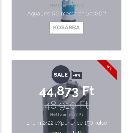
Nettó ár: 9,441 Ft
AquaLine RO membrán 100GDP
KOSÁRBA
-8 %
SALE
-8%
44,873 Ft
48,910 Ft
Nettó ár: 35,333 Ft
Eheim 2422 eXperience 150 külső
szűrő - töltettel