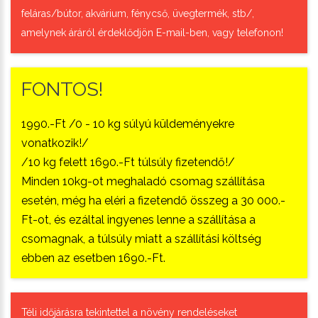
feláras/bútor, akvárium, fénycső, üvegtermék, stb/,
amelynek áráról érdeklődjön E-mail-ben, vagy telefonon!
FONTOS!
1990.-Ft /0 - 10 kg súlyú küldeményekre
vonatkozik!/
/10 kg felett 1690.-Ft túlsúly fizetendő!/
Minden 10kg-ot meghaladó csomag szállítása
esetén, még ha eléri a fizetendő összeg a 30 000.-
Ft-ot, és ezáltal ingyenes lenne a szállítása a
csomagnak, a túlsúly miatt a szállítási költség
ebben az esetben 1690.-Ft.
Téli időjárásra tekintettel a növény rendeléseket