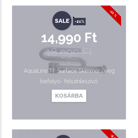
-21 %
SALE
-21%
14,990 Ft
18,990 Ft
Nettó ár: 11,803 Ft
AquaLine TF Surface Skimmer üveg
befolyó- felszínleszívó
KOSÁRBA
-8 %