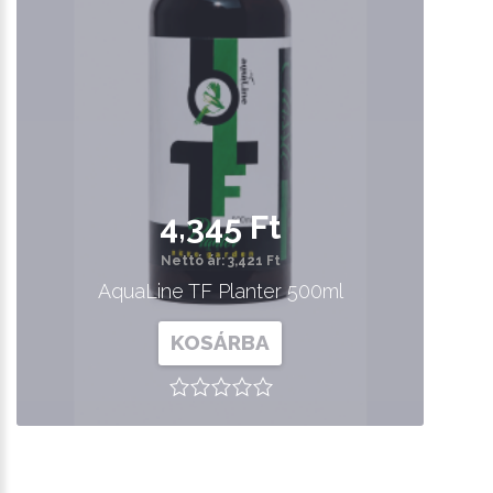
4,345 Ft
Nettó ár: 3,421 Ft
AquaLine TF Planter 500ml
KOSÁRBA