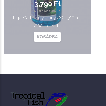
3,790 Ft
Nettó ár: 2,984 Ft
Liqui Carbo folyékony CO2 500ml -
25000 liter vízhez
KOSÁRBA