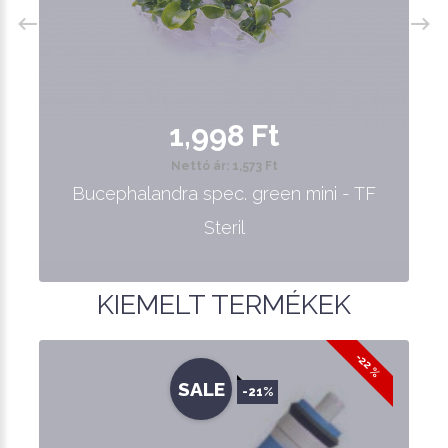
1,998 Ft
Nettó ár: 1,573 Ft
Bucephalandra spec. green mini - TF
Steril
KIEMELT TERMÉKEK
-22 %
SALE
-21%