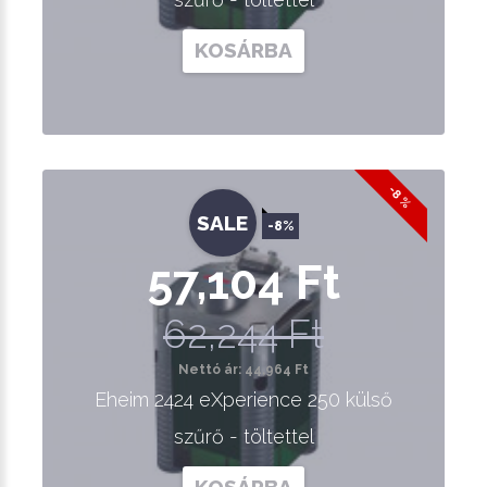
KOSÁRBA
-8 %
SALE
-8%
57,104 Ft
62,244 Ft
Nettó ár: 44,964 Ft
Eheim 2424 eXperience 250 külső
szűrő - töltettel