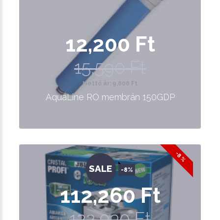
12,200 Ft
15,590 Ft
Nettó ár: 9,606 Ft
AquaLine RO membrán 150GDP
-8 %
SALE
-8%
112,260 Ft
122,030 Ft