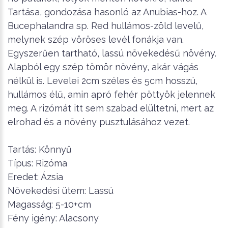
Tartása, gondozása hasonló az Anubias-hoz. A
Bucephalandra sp. Red hullámos-zöld levelű,
melynek szép vöröses levél fonákja van.
Egyszerűen tartható, lassú növekedésű növény.
Alapból egy szép tömör növény, akár vágás
nélkül is. Levelei 2cm széles és 5cm hosszú,
hullámos élű, amin apró fehér pöttyök jelennek
meg. A rizómát itt sem szabad elültetni, mert az
elrohad és a növény pusztulásához vezet.
Tartás: Könnyű
Típus: Rizóma
Eredet: Ázsia
Növekedési ütem: Lassú
Magasság: 5-10+cm
Fény igény: Alacsony