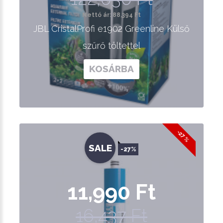
Nettó ár: 88,394 Ft
JBL CristalProfi e1902 Greenline Külső
szűrő töltettel
KOSÁRBA
-27 %
SALE
-27%
11,990 Ft
16,437 Ft