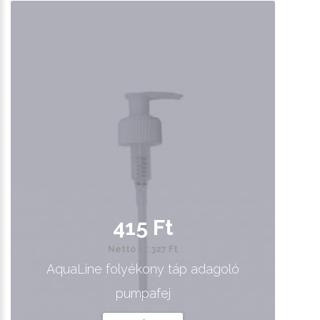
415 Ft
Nettó ár: 327 Ft
AquaLine folyékony táp adagoló
pumpafej