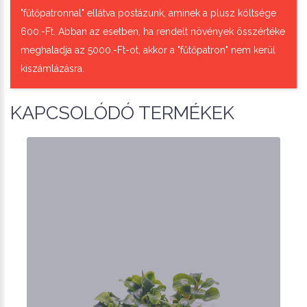
"fűtőpatronnal" ellátva postázunk, aminek a plusz költsége
600.-Ft. Abban az esetben, ha rendelt növények összértéke
meghaladja az 5000.-Ft-ot, akkor a "fűtőpatron" nem kerül
kiszámlázásra.
KAPCSOLÓDÓ TERMÉKEK