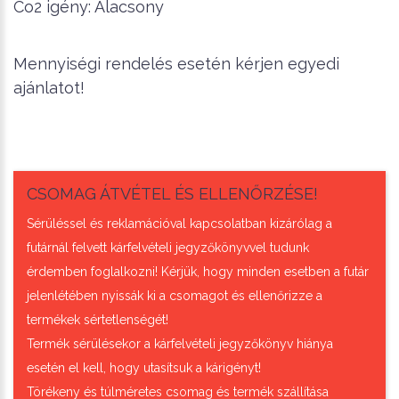
Co2 igény: Alacsony
Mennyiségi rendelés esetén kérjen egyedi
ajánlatot!
CSOMAG ÁTVÉTEL ÉS ELLENŐRZÉSE!
Sérüléssel és reklamációval kapcsolatban kizárólag a
futárnál felvett kárfelvételi jegyzőkönyvvel tudunk
érdemben foglalkozni! Kérjük, hogy minden esetben a futár
jelenlétében nyissák ki a csomagot és ellenőrizze a
termékek sértetlenségét!
Termék sérülésekor a kárfelvételi jegyzőkönyv hiánya
esetén el kell, hogy utasítsuk a kárigényt!
Törékeny és túlméretes csomag és termék szállítása