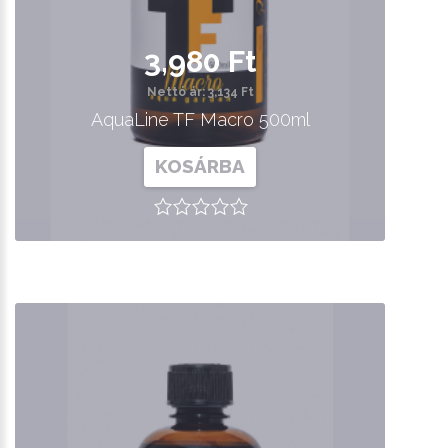
3,980 Ft
Nettó ár: 3,134 Ft
AquaLine TF Macro 500ml
KOSÁRBA