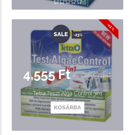
-23 %
SALE
-23%
4,555 Ft
5,950 Ft
Nettó ár: 3,587 Ft
Tetra Teszt Alga Control 3in1
KOSÁRBA