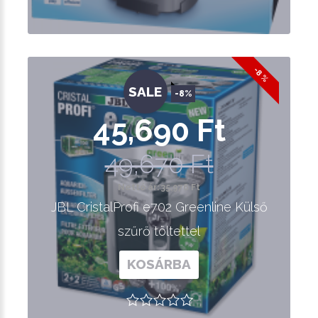
-8 %
SALE
-8%
45,690 Ft
49,670 Ft
Nettó ár: 35,976 Ft
JBL CristalProfi e702 Greenline Külső
szűrő töltettel
KOSÁRBA