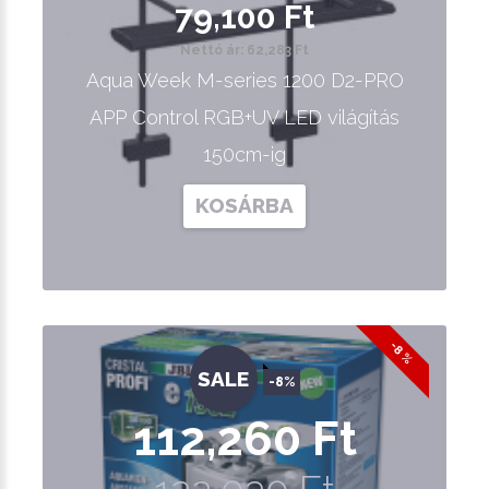
79,100 Ft
Nettó ár: 62,283 Ft
Aqua Week M-series 1200 D2-PRO
APP Control RGB+UV LED világítás
150cm-ig
KOSÁRBA
-8 %
SALE
-8%
112,260 Ft