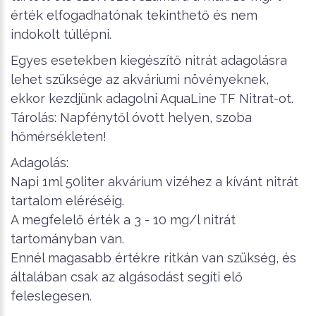
érték elfogadhatónak tekinthető és nem
indokolt túllépni.
Egyes esetekben kiegészítő nitrát adagolásra
lehet szüksége az akváriumi növényeknek,
ekkor kezdjünk adagolni AquaLine TF Nitrat-ot.
Tárolás: Napfénytől óvott helyen, szoba
hőmérsékleten!
Adagolás:
Napi 1ml 50liter akvárium vizéhez a kívánt nitrát
tartalom eléréséig.
A megfelelő érték a 3 - 10 mg/l nitrát
tartományban van.
Ennél magasabb értékre ritkán van szükség, és
általában csak az algásodást segíti elő
feleslegesen.