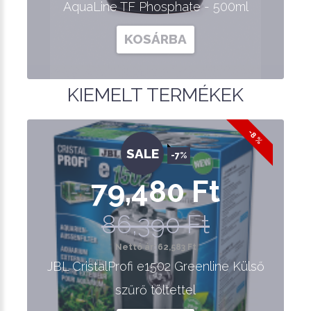
AquaLine TF Phosphate - 500ml
KOSÁRBA
KIEMELT TERMÉKEK
-8 %
SALE
-7%
79,480 Ft
86,390 Ft
Nettó ár: 62,583 Ft
JBL CristalProfi e1502 Greenline Külső
szűrő töltettel