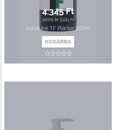
4,345 Ft
Nettó ár: 3,421 Ft
AquaLine TF Planter 500ml
KOSÁRBA