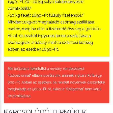
1990.-Ft /0 - 10 kg súlyú küldeményekre
vonatkozik!/
/10 kg felett 1690.-Ft túlsúly fizetendő!/
Minden 10kg-ot meghaladó csomag szállítása
esetén, még ha eléri a fizetendő összeg a 30 000.-
Ft-ot, és ezáltal ingyenes lenne a szállítása a
csomagnak, a túlsúly miatt a szállítási költség
ebben az esetben 1690.-Ft.
Téli időjárásra tekintettel a növény rendeléseket
"fűtőpatronnal" ellátva postázunk, aminek a plusz költsége
600.-Ft. Abban az esetben, ha rendelt növények összértéke
meghaladja az 5000.-Ft-ot, akkor a "fűtőpatron" nem kerül
kiszámlázásra.
KAPCSOLÓDÓ TERMÉKEK