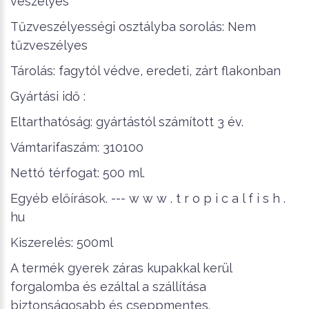
veszélyes
Tűzveszélyességi osztályba sorolás: Nem
tűzveszélyes
Tárolás: fagytól védve, eredeti, zárt flakonban
Gyártási idő :
Eltarthatóság: gyártástól számított 3 év.
Vámtarifaszám: 310100
Nettó térfogat: 500 ml.
Egyéb előírások. --- w w w . t r o p i c a l f i s h .
hu
Kiszerelés: 500ml
A termék gyerek záras kupakkal kerül
forgalomba és ezáltal a szállítása
biztonságosabb és cseppmentes.