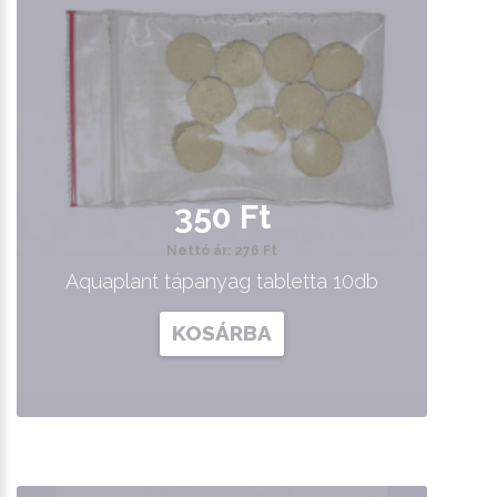
350 Ft
Nettó ár: 276 Ft
Aquaplant tápanyag tabletta 10db
KOSÁRBA