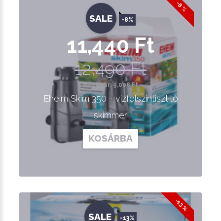
-8 %
SALE
-8%
11,440 Ft
12,490 Ft
Nettó ár: 9,008 Ft
Eheim Skim 350 - vízfelszíntisztító
skimmer
KOSÁRBA
-13 %
SALE
-13%