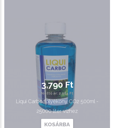
3,790 Ft
Nettó ár: 2,984 Ft
Liqui Carbo folyékony CO2 500ml -
25000 liter vízhez
KOSÁRBA