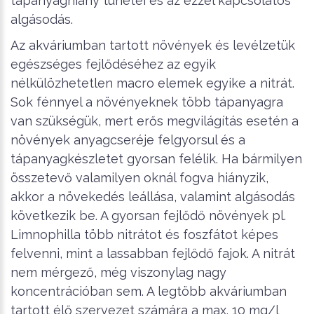
tápanyaghiány tünetei és az ezzel kapcsolatos
algásodás.
Az akváriumban tartott növények és levélzetük
egészséges fejlődéséhez az egyik
nélkülözhetetlen macro elemek egyike a nitrát.
Sok fénnyel a növényeknek több tápanyagra
van szükségük, mert erős megvilágítás esetén a
növények anyagcseréje felgyorsul és a
tápanyagkészletet gyorsan felélik. Ha bármilyen
összetevő valamilyen oknál fogva hiányzik,
akkor a növekedés leállása, valamint algásodás
következik be. A gyorsan fejlődő növények pl.
Limnophilla több nitrátot és foszfátot képes
felvenni, mint a lassabban fejlődő fajok. A nitrát
nem mérgező, még viszonylag nagy
koncentrációban sem. A legtöbb akváriumban
tartott élő szervezet számára a max. 10 mg/l