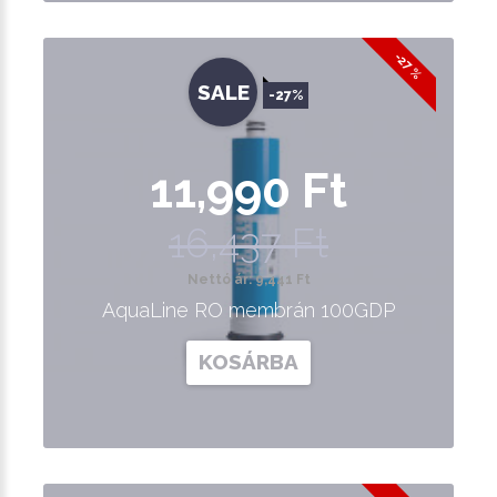
-27 %
SALE
-27%
11,990 Ft
16,437 Ft
Nettó ár: 9,441 Ft
AquaLine RO membrán 100GDP
KOSÁRBA