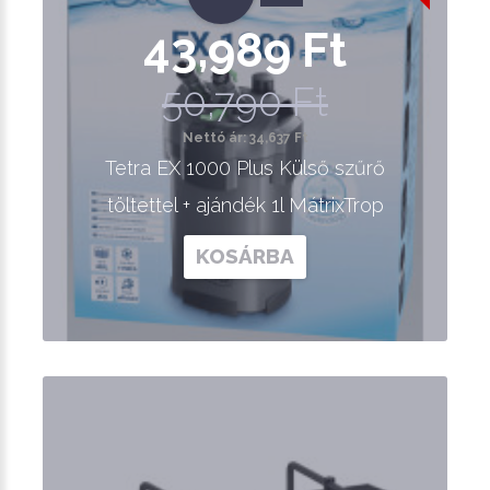
43,989 Ft
50,790 Ft
Nettó ár: 34,637 Ft
Tetra EX 1000 Plus Külső szűrő
töltettel + ajándék 1l MátrixTrop
KOSÁRBA