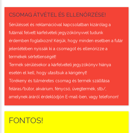
CSOMAG ÁTVÉTEL ÉS ELLENŐRZÉSE!
Sérüléssel és reklamációval kapcsolatban kizárólag a
futárnál felvett kárfelvételi jegyzőkönyvvel tudunk
érdemben foglalkozni! Kérjük, hogy minden esetben a futár
jelenlétében nyissák ki a csomagot és ellenőrizze a
termékek sértetlenségét!
Termék sérülésekor a kárfelvételi jegyzőkönyv hiánya
esetén el kell, hogy utasítsuk a kárigényt!
Törékeny és túlméretes csomag és termék szállítása
feláras/bútor, akvárium, fénycső, üvegtermék, stb/,
amelynek áráról érdeklődjön E-mail-ben, vagy telefonon!
FONTOS!