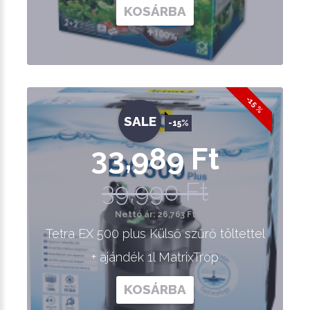
KOSÁRBA
-15 %
SALE
-15%
33,989 Ft
39,990 Ft
Nettó ár: 26,763 Ft
Tetra EX 500 plus Külső szűrő töltettel
+ ajándék 1l MatrixTrop
KOSÁRBA