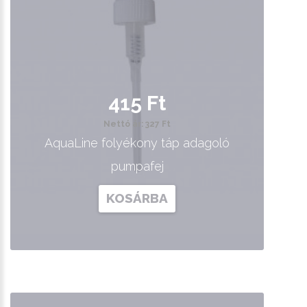
415 Ft
Nettó ár: 327 Ft
AquaLine folyékony táp adagoló
pumpafej
KOSÁRBA