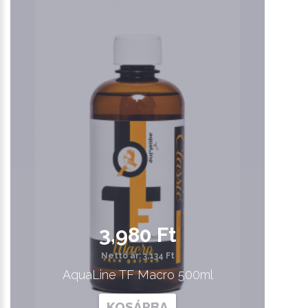
3,980 Ft
Nettó ár: 3,134 Ft
AquaLine TF Macro 500ml
KOSÁRBA