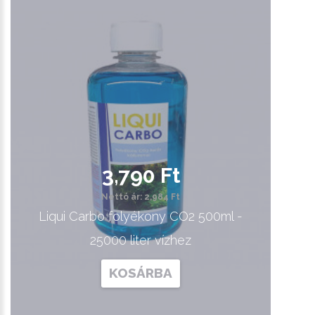
3,790 Ft
Nettó ár: 2,984 Ft
Liqui Carbo folyékony CO2 500ml -
25000 liter vízhez
KOSÁRBA