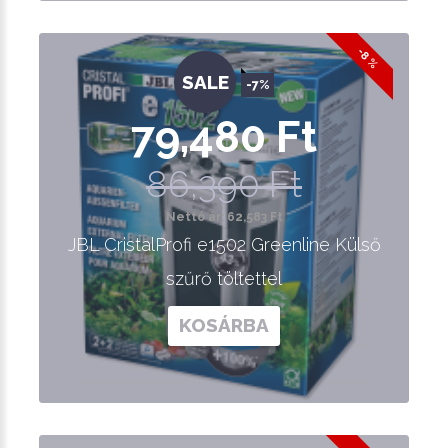
-8 %
SALE
-7%
79,480 Ft
86,390 Ft
Nettó ár: 62,583 Ft
JBL CristalProfi e1502 Greenline Külső
szűrő töltettel
KOSÁRBA