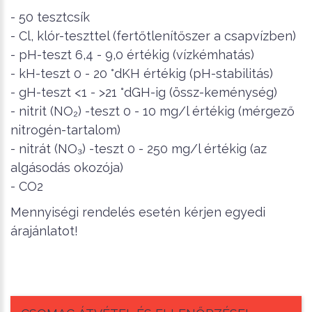
- 50 tesztcsík
- Cl, klór-teszttel (fertőtlenítőszer a csapvízben)
- pH-teszt 6,4 - 9,0 értékig (vízkémhatás)
- kH-teszt 0 - 20 °dKH értékig (pH-stabilitás)
- gH-teszt <1 - >21 °dGH-ig (össz-keménység)
- nitrit (NO₂) -teszt 0 - 10 mg/l értékig (mérgező
nitrogén-tartalom)
- nitrát (NO₃) -teszt 0 - 250 mg/l értékig (az
algásodás okozója)
- CO2
Mennyiségi rendelés esetén kérjen egyedi
árajánlatot!