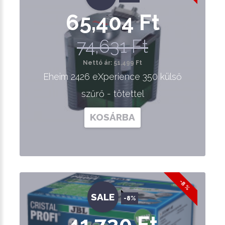
65,404 Ft
74,631 Ft
Nettó ár: 51,499 Ft
Eheim 2426 eXperience 350 külső
szűrő - tötettel
KOSÁRBA
-8 %
SALE
-8%
41,720 Ft