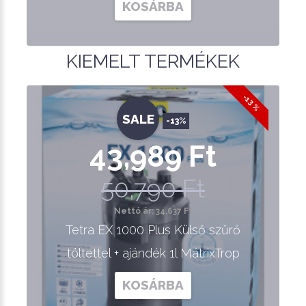
KOSÁRBA
KIEMELT TERMÉKEK
-13 %
SALE
-13%
43,989 Ft
50,790 Ft
Nettó ár: 34,637 Ft
Tetra EX 1000 Plus Külső szűrő
töltettel + ajándék 1l MátrixTrop
KOSÁRBA