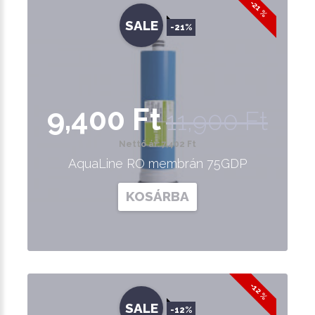
-21 %
SALE
-21%
9,400 Ft
11,900 Ft
Nettó ár: 7,402 Ft
AquaLine RO membrán 75GDP
KOSÁRBA
-12 %
SALE
-12%