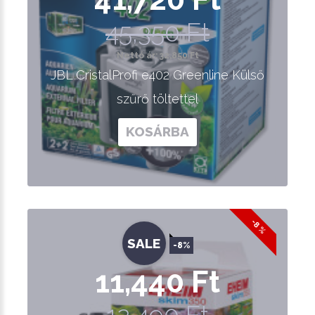
45,350 Ft
Nettó ár: 32,850 Ft
JBL CristalProfi e402 Greenline Külső
szűrő töltettel
KOSÁRBA
-8 %
SALE
-8%
11,440 Ft