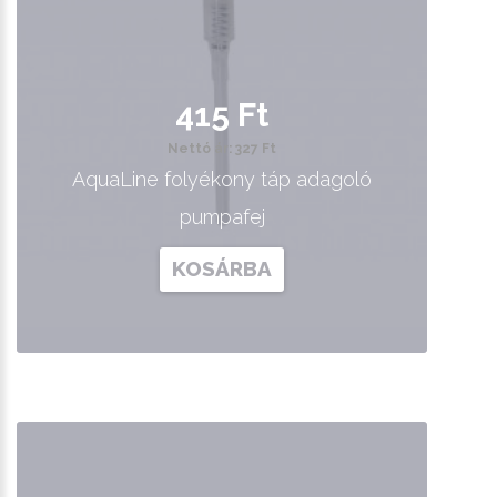
415 Ft
Nettó ár: 327 Ft
AquaLine folyékony táp adagoló
pumpafej
KOSÁRBA