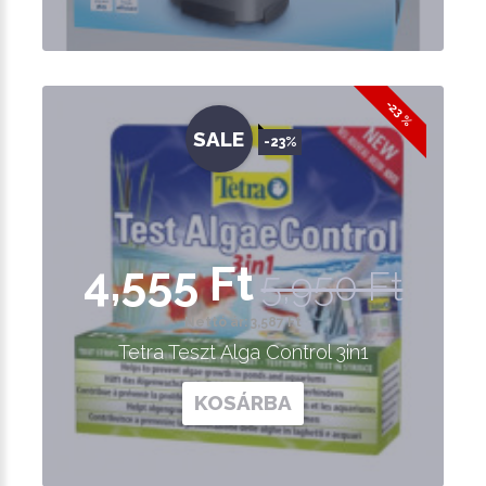
-23 %
SALE
-23%
4,555 Ft
5,950 Ft
Nettó ár: 3,587 Ft
Tetra Teszt Alga Control 3in1
KOSÁRBA