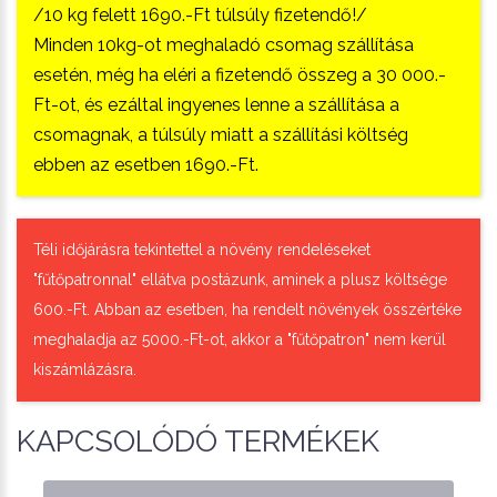
/10 kg felett 1690.-Ft túlsúly fizetendő!/
Minden 10kg-ot meghaladó csomag szállítása
esetén, még ha eléri a fizetendő összeg a 30 000.-
Ft-ot, és ezáltal ingyenes lenne a szállítása a
csomagnak, a túlsúly miatt a szállítási költség
ebben az esetben 1690.-Ft.
Téli időjárásra tekintettel a növény rendeléseket
"fűtőpatronnal" ellátva postázunk, aminek a plusz költsége
600.-Ft. Abban az esetben, ha rendelt növények összértéke
meghaladja az 5000.-Ft-ot, akkor a "fűtőpatron" nem kerül
kiszámlázásra.
KAPCSOLÓDÓ TERMÉKEK