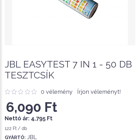
JBL EASYTEST 7 IN 1 - 50 DB
TESZTCSÍK
0 vélemény
Írjon véleményt!
6,090 Ft
Nettó ár:
4,795 Ft
122 Ft / db
JBL
GYÁRTÓ: