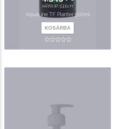
Nettó ár: 3,421 Ft
AquaLine TF Planter 500ml
KOSÁRBA