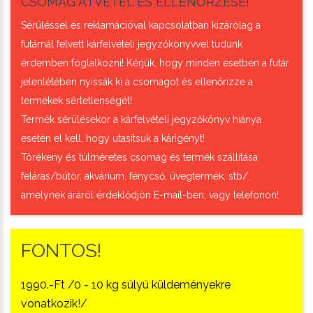
CSOMAG ÁTVÉTEL ÉS ELLENŐRZÉSE!
Sérüléssel és reklamációval kapcsolatban kizárólag a
futárnál felvett kárfelvételi jegyzőkönyvvel tudunk
érdemben foglalkozni! Kérjük, hogy minden esetben a futár
jelenlétében nyissák ki a csomagot és ellenőrizze a
termékek sértetlenségét!
Termék sérülésekor a kárfelvételi jegyzőkönyv hiánya
esetén el kell, hogy utasítsuk a kárigényt!
Törékeny és túlméretes csomag és termék szállítása
feláras/bútor, akvárium, fénycső, üvegtermék, stb/,
amelynek áráról érdeklődjön E-mail-ben, vagy telefonon!
FONTOS!
1990.-Ft /0 - 10 kg súlyú küldeményekre
vonatkozik!/