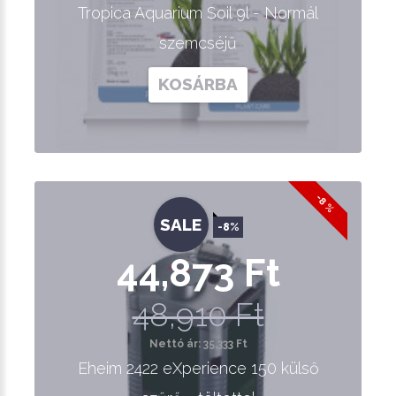
Tropica Aquarium Soil 9l - Normál
szemcséjű
KOSÁRBA
-8 %
SALE
-8%
44,873 Ft
48,910 Ft
Nettó ár: 35,333 Ft
Eheim 2422 eXperience 150 külső