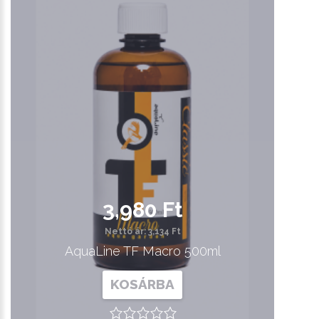
3,980 Ft
Nettó ár: 3,134 Ft
AquaLine TF Macro 500ml
KOSÁRBA