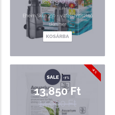
12,490 Ft
Nettó ár: 9,008 Ft
Eheim Skim 350 - vízfelszíntisztító
skimmer
KOSÁRBA
-8 %
SALE
-7%
13,850 Ft
14,990 Ft
Nettó ár: 10,905 Ft