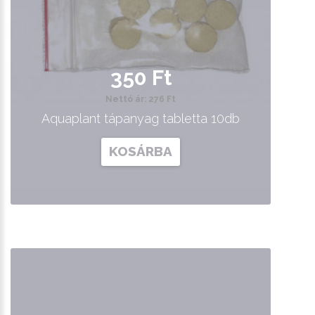
350 Ft
Nettó ár: 276 Ft
Aquaplant tápanyag tabletta 10db
KOSÁRBA