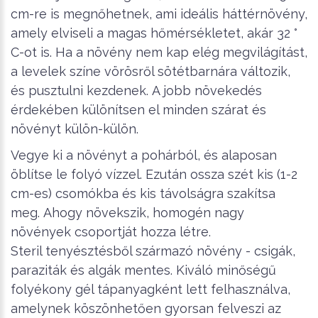
cm-re is megnőhetnek, ami ideális háttérnövény,
amely elviseli a magas hőmérsékletet, akár 32 °
C-ot is. Ha a növény nem kap elég megvilágítást,
a levelek színe vörösről sötétbarnára változik,
és pusztulni kezdenek.
A jobb növekedés
érdekében különítsen el minden szárat és
növényt külön-külön.
Vegye ki a növényt a pohárból, és alaposan
öblítse le folyó vízzel. Ezután ossza szét kis (1-2
cm-es) csomókba és kis távolságra szakítsa
meg.
Ahogy növekszik, homogén nagy
növények csoportját hozza létre.
Steril tenyésztésből származó növény - csigák,
paraziták és algák mentes.
Kiváló minőségű
folyékony gél tápanyagként lett felhasználva,
amelynek köszönhetően gyorsan felveszi az