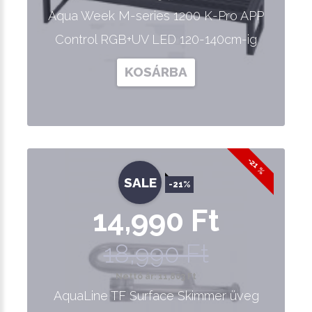
Aqua Week M-series 1200 K-Pro APP
Control RGB+UV LED 120-140cm-ig
KOSÁRBA
-21 %
SALE
-21%
14,990 Ft
18,990 Ft
Nettó ár: 11,803 Ft
AquaLine TF Surface Skimmer üveg