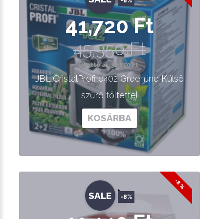
-8%
41,720 Ft
45,350 Ft
Nettó ár: 32,850 Ft
JBL CristalProfi e402 Greenline Külső
szűrő töltettel
KOSÁRBA
-8 %
SALE
-8%