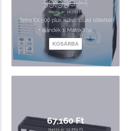
39,990 Ft
Nettó ár: 26,763 Ft
Tetra EX 500 plus Külső szűrő töltettel
+ ajándék 1l MatrixTrop
KOSÁRBA
67,160 Ft
Nettó ár: 52,882 Ft