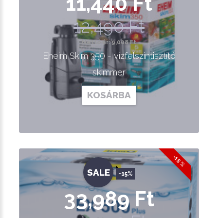
11,440 Ft
12,490 Ft
Nettó ár: 9,008 Ft
Eheim Skim 350 - vízfelszíntisztító
skimmer
KOSÁRBA
-15 %
SALE
-15%
33,989 Ft