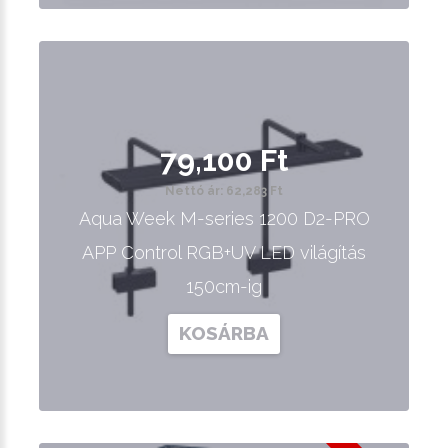
79,100 Ft
Nettó ár: 62,283 Ft
Aqua Week M-series 1200 D2-PRO
APP Control RGB+UV LED világítás
150cm-ig
KOSÁRBA