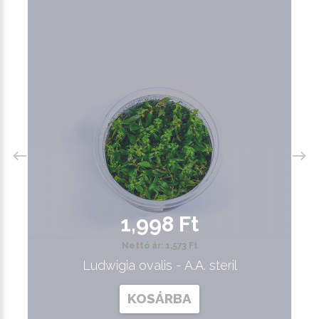
1,998 Ft
Nettó ár: 1,573 Ft
Ludwigia ovalis - A.A. steril
KOSÁRBA