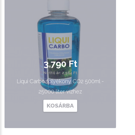
3,790 Ft
Nettó ár: 2,984 Ft
Liqui Carbo folyékony CO2 500ml -
25000 liter vízhez
KOSÁRBA