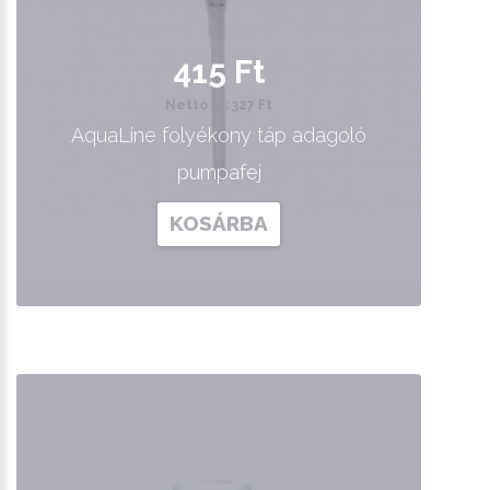
415 Ft
Nettó ár: 327 Ft
AquaLine folyékony táp adagoló
pumpafej
KOSÁRBA