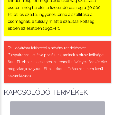
Minden 10kg-ot meghaladó csomag szállítása
esetén, még ha eléri a fizetendő összeg a 30 000.-
Ft-ot, és ezáltal ingyenes lenne a szállítása a
csomagnak, a túlsúly miatt a szállítási költség
ebben az esetben 1690.-Ft.
Téli időjárásra tekintettel a növény rendeléseket
"fűtőpatronnal" ellátva postázunk, aminek a plusz költsége
600.-Ft. Abban az esetben, ha rendelt növények összértéke
meghaladja az 5000.-Ft-ot, akkor a "fűtőpatron" nem kerül
kiszámlázásra.
KAPCSOLÓDÓ TERMÉKEK