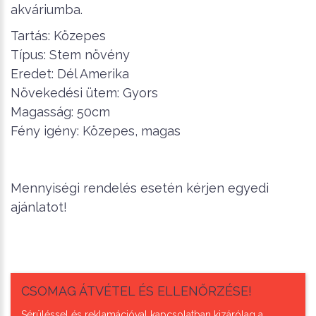
akváriumba.
Tartás: Közepes
Típus: Stem növény
Eredet: Dél Amerika
Növekedési ütem: Gyors
Magasság: 50cm
Fény igény: Közepes, magas
Mennyiségi rendelés esetén kérjen egyedi
ajánlatot!
CSOMAG ÁTVÉTEL ÉS ELLENŐRZÉSE!
Sérüléssel és reklamációval kapcsolatban kizárólag a