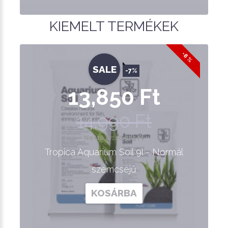
KIEMELT TERMÉKEK
-8 %
SALE
-7%
13,850 Ft
14,990 Ft
Nettó ár: 10,905 Ft
Tropica Aquarium Soil 9l - Normál
szemcséjű
KOSÁRBA