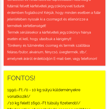
futárnál felvett kárfelvételi jegyzőkönyvvel tudunk
érdemben foglalkozni! Kérjük, hogy minden esetben a futár
jelenlétében nyissák ki a csomagot és ellenőrizze a
termékek sértetlenségét!
Termék sérülésekor a kárfelvételi jegyzőkönyv hiánya
esetén el kell, hogy utasítsuk a kárigényt!
Törékeny és túlméretes csomag és termék szállítása
feláras/bútor, akvárium, fénycső, üvegtermék, stb/,
amelynek áráról érdeklődjön E-mail-ben, vagy telefonon!
FONTOS!
1990.-Ft /0 - 10 kg súlyú küldeményekre
vonatkozik!/
/10 kg felett 1690.-Ft túlsúly fizetendő!/