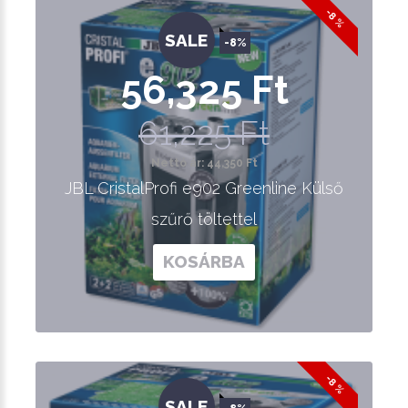
-8 %
SALE
-8%
56,325 Ft
61,225 Ft
Nettó ár: 44,350 Ft
JBL CristalProfi e902 Greenline Külső
szűrő töltettel
KOSÁRBA
-8 %
SALE