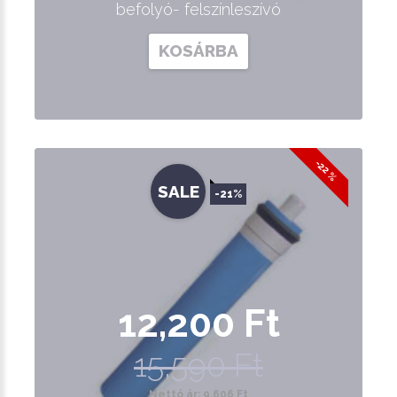
befolyó- felszínleszívó
KOSÁRBA
-22 %
SALE
-21%
12,200 Ft
15,590 Ft
Nettó ár: 9,606 Ft