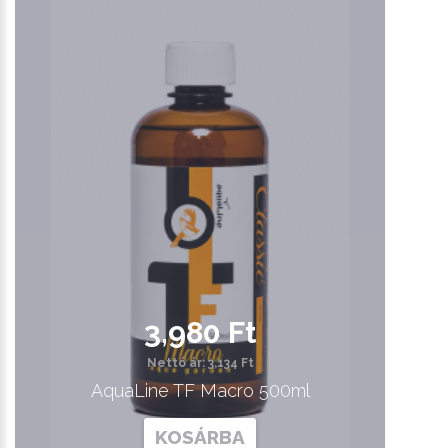
3,980 Ft
Nettó ár: 3,134 Ft
AquaLine TF Macro 500ml
KOSÁRBA