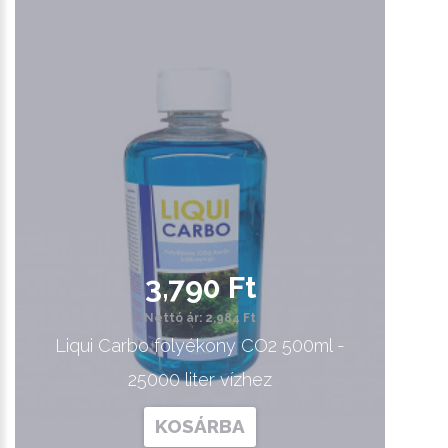
3,790 Ft
Nettó ár: 2,984 Ft
Liqui Carbo folyékony CO2 500ml -
25000 liter vízhez
KOSÁRBA