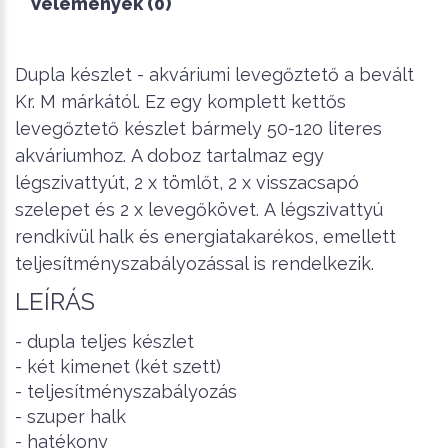
Vélemények (0)
Dupla készlet - akváriumi levegőztető a bevált
Kr. M márkától.
Ez egy komplett kettős
levegőztető készlet bármely 50-120 literes
akváriumhoz.
A doboz tartalmaz egy
légszivattyút, 2 x tömlőt, 2 x visszacsapó
szelepet és 2 x levegőkövet.
A légszivattyú
rendkívül halk és energiatakarékos, emellett
teljesítményszabályozással is rendelkezik.
LEÍRÁS
- dupla teljes készlet
- két kimenet (két szett)
- teljesítményszabályozás
- szuper halk
- hatékony