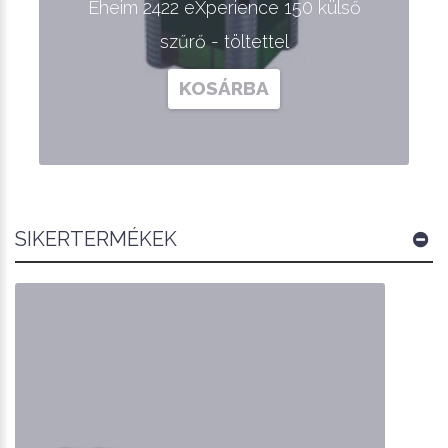
Eheim 2422 eXperience 150 külső
szűrő - töltettel
KOSÁRBA
SIKERTERMÉKEK