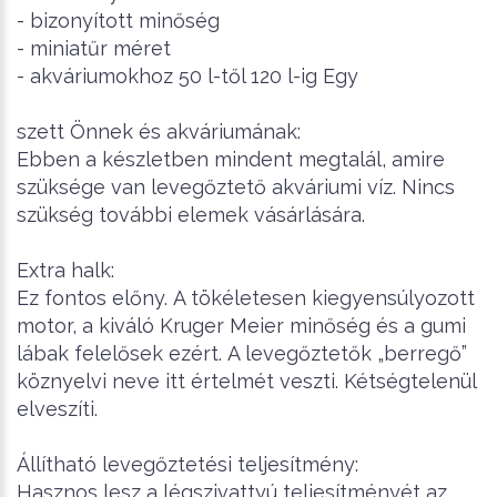
- bizonyított minőség
- miniatűr méret
- akváriumokhoz 50 l-től 120 l-ig Egy
szett Önnek és akváriumának:
Ebben a készletben mindent megtalál, amire
szüksége van levegőztető akváriumi víz.
Nincs
szükség további elemek vásárlására.
Extra halk:
Ez fontos előny.
A tökéletesen kiegyensúlyozott
motor, a kiváló Kruger Meier minőség és a gumi
lábak felelősek ezért.
A levegőztetők „berregő”
köznyelvi neve itt értelmét veszti.
Kétségtelenül
elveszíti.
Állítható levegőztetési teljesítmény:
Hasznos lesz a légszivattyú teljesítményét az