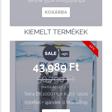
Sera Air 550R levegőpumpa
KOSÁRBA
KIEMELT TERMÉKEK
-13 %
SALE
-13%
43,989 Ft
50,790 Ft
Nettó ár: 34,637 Ft
Tetra EX 1000 Plus Külső szűrő
töltettel + ajándék 1l MátrixTrop