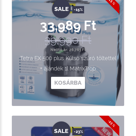
-15 %
SALE
-15%
33,989 Ft
39,990 Ft
Nettó ár: 26,763 Ft
Tetra EX 500 plus Külső szűrő töltettel
+ ajándék 1l MatrixTrop
KOSÁRBA
-23 %
SALE
-23%