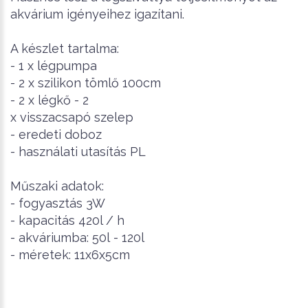
akvárium igényeihez igazítani.
A készlet tartalma:
- 1 x légpumpa
- 2 x szilikon tömlő 100cm
- 2 x légkő - 2
x visszacsapó szelep
- eredeti doboz
- használati utasítás PL
Műszaki adatok:
- fogyasztás 3W
- kapacitás 420l / h
- akváriumba: 50l
- 120l
- méretek: 11x6x5cm