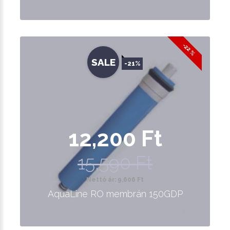
-22 %
SALE
-21%
12,200 Ft
15,590 Ft
Nettó ár: 9,606 Ft
AquaLine RO membrán 150GDP