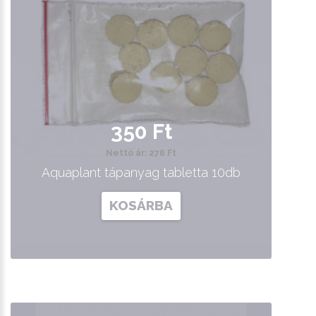
350 Ft
Nettó ár: 276 Ft
Aquaplant tápanyag tabletta 10db
KOSÁRBA