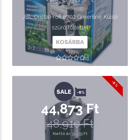
Nettó ár: 35,976 Ft
JBL CristalProfi e702 Greenline Külső
szűrő töltettel
KOSÁRBA
-8 %
SALE
-8%
44,873 Ft
48,910 Ft
Nettó ár: 35,333 Ft