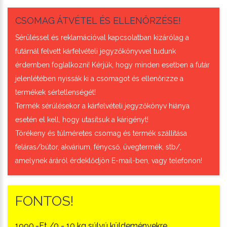
CSOMAG ÁTVÉTEL ÉS ELLENŐRZÉSE!
Sérüléssel és reklamációval kapcsolatban kizárólag a
futárnál felvett kárfelvételi jegyzőkönyvvel tudunk
érdemben foglalkozni! Kérjük, hogy minden esetben a futár
jelenlétében nyissák ki a csomagot és ellenőrizze a
termékek sértetlenségét!
Termék sérülésekor a kárfelvételi jegyzőkönyv hiánya
esetén el kell, hogy utasítsuk a kárigényt!
Törékeny és túlméretes csomag és termék szállítása
feláras/bútor, akvárium, fénycső, üvegtermék, stb/,
amelynek áráról érdeklődjön E-mail-ben, vagy telefonon!
FONTOS!
1990.-Ft /0 - 10 kg súlyú küldeményekre