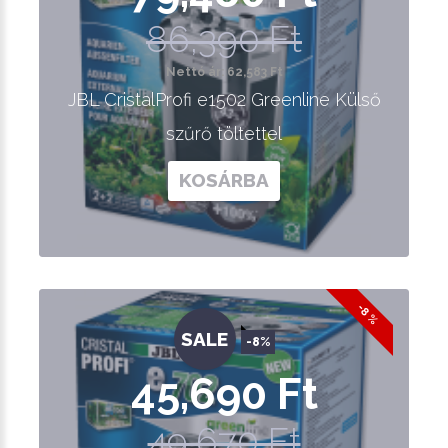
86,390 Ft
Nettó ár: 62,583 Ft
JBL CristalProfi e1502 Greenline Külső
szűrő töltettel
KOSÁRBA
-8 %
SALE
-8%
45,690 Ft
49,670 Ft