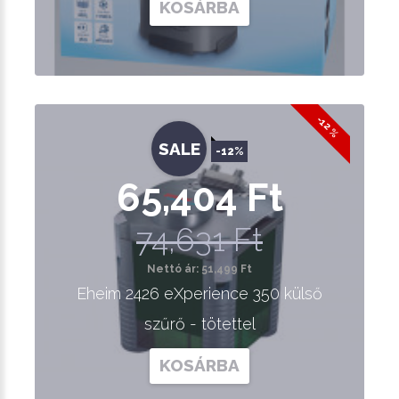
KOSÁRBA
-12 %
SALE
-12%
65,404 Ft
74,631 Ft
Nettó ár: 51,499 Ft
Eheim 2426 eXperience 350 külső
szűrő - tötettel
KOSÁRBA