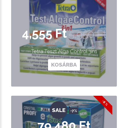
4,555 Ft
5,950 Ft
Nettó ár: 3,587 Ft
Tetra Teszt Alga Control 3in1
KOSÁRBA
-8 %
SALE
-7%
79,480 Ft