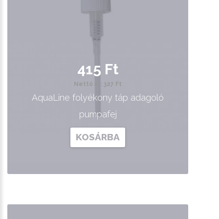
415 Ft
Nettó ár: 327 Ft
AquaLine folyékony táp adagoló
pumpafej
KOSÁRBA