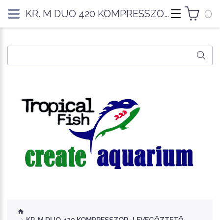
0
KR. M DUO 420 KOMPRESSZOR- LEVEGŐZTETŐ DUPLA SZETTEL