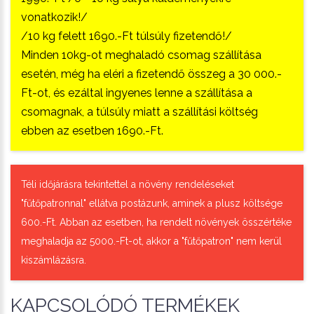
vonatkozik!/
/10 kg felett 1690.-Ft túlsúly fizetendő!/
Minden 10kg-ot meghaladó csomag szállítása
esetén, még ha eléri a fizetendő összeg a 30 000.-
Ft-ot, és ezáltal ingyenes lenne a szállítása a
csomagnak, a túlsúly miatt a szállítási költség
ebben az esetben 1690.-Ft.
Téli időjárásra tekintettel a növény rendeléseket
"fűtőpatronnal" ellátva postázunk, aminek a plusz költsége
600.-Ft. Abban az esetben, ha rendelt növények összértéke
meghaladja az 5000.-Ft-ot, akkor a "fűtőpatron" nem kerül
kiszámlázásra.
KAPCSOLÓDÓ TERMÉKEK