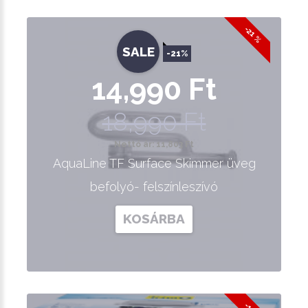
-21 %
SALE
-21%
14,990 Ft
18,990 Ft
Nettó ár: 11,803 Ft
AquaLine TF Surface Skimmer üveg
befolyó- felszínleszívó
KOSÁRBA