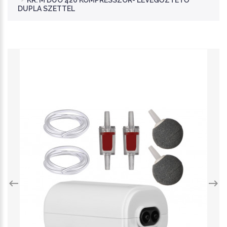
KR. M DUO 420 KOMPRESSZOR- LEVEGŐZTETŐ
DUPLA SZETTEL