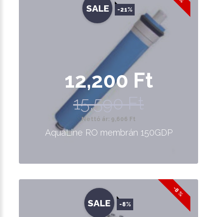
SALE
-21%
12,200 Ft
15,590 Ft
Nettó ár: 9,606 Ft
AquaLine RO membrán 150GDP
-8 %
SALE
-8%