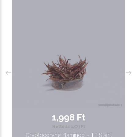
1,998 Ft
Nettó ár: 1,573 Ft
Cryptocoryne 'flamingo' - TF Steril