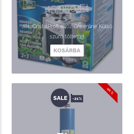
45,350 Ft
Nettó ár: 32,850 Ft
JBL CristalProfi e402 Greenline Külső
szűrő töltettel
KOSÁRBA
-21 %
SALE
-21%