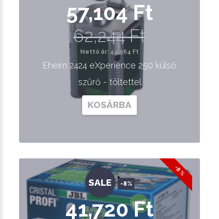
57,104 Ft
62,244 Ft
Nettó ár: 44,964 Ft
Eheim 2424 eXperience 250 külső
szűrő - töltettel
KOSÁRBA
-8 %
SALE
-8%
41,720 Ft