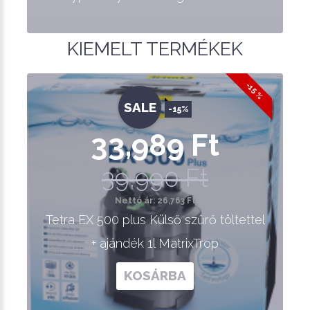
KIEMELT TERMÉKEK
-15 %
SALE
-15%
33,989 Ft
39,990 Ft
Nettó ár: 26,763 Ft
Tetra EX 500 plus Külső szűrő töltettel
+ ajándék 1l MatrixTrop
KOSÁRBA