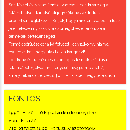
Sérüléssel és reklamációval kapcsolatban kizárólag a
futárnál felvett kárfelvételi jegyzőkönyvvel tudunk
érdemben foglalkozni! Kérjük, hogy minden esetben a futár
jelenlétében nyissák ki a csomagot és ellenőrizze a
termékek sértetlenségét!
Termék sérülésekor a kárfelvételi jegyzőkönyv hiánya
esetén el kell, hogy utasítsuk a kárigényt!
Törékeny és túlméretes csomag és termék szállítása
feláras/bútor, akvárium, fénycső, üvegtermék, stb/,
amelynek áráról érdeklődjön E-mail-ben, vagy telefonon!
FONTOS!
1990.-Ft /0 - 10 kg súlyú küldeményekre
vonatkozik!/
/10 kg felett 1690.-Ft túlsúly fizetendő!/