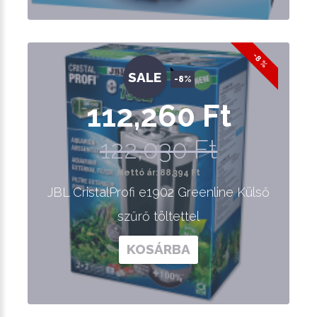
-8 %
SALE
-8%
112,260 Ft
122,030 Ft
Nettó ár: 88,394 Ft
JBL CristalProfi e1902 Greenline Külső
szűrő töltettel
KOSÁRBA