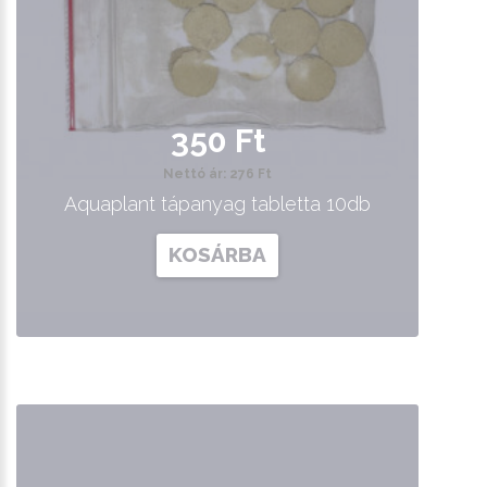
350 Ft
Nettó ár: 276 Ft
Aquaplant tápanyag tabletta 10db
KOSÁRBA