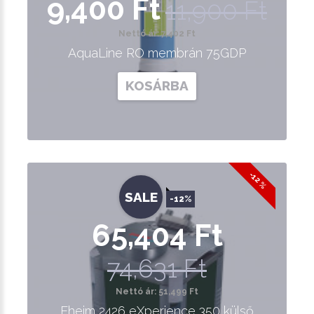
9,400 Ft
11,900 Ft
Nettó ár: 7,402 Ft
AquaLine RO membrán 75GDP
KOSÁRBA
-12 %
SALE
-12%
65,404 Ft
74,631 Ft
Nettó ár: 51,499 Ft
Eheim 2426 eXperience 350 külső