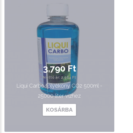
3,790 Ft
Nettó ár: 2,984 Ft
Liqui Carbo folyékony CO2 500ml -
25000 liter vízhez
KOSÁRBA