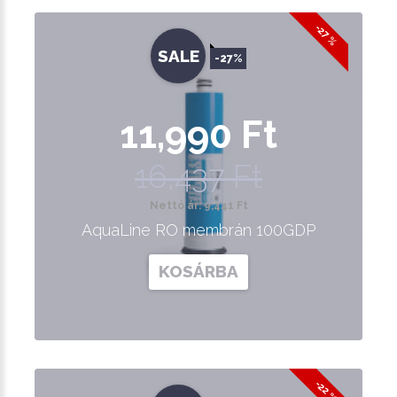
-27 %
SALE
-27%
11,990 Ft
16,437 Ft
Nettó ár: 9,441 Ft
AquaLine RO membrán 100GDP
KOSÁRBA
-22 %