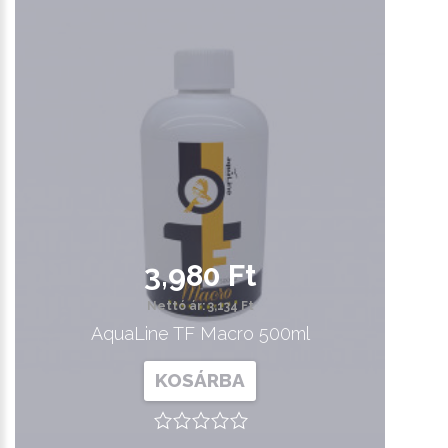
3,980 Ft
Nettó ár: 3,134 Ft
AquaLine TF Macro 500ml
KOSÁRBA