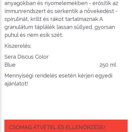
anyagokban és nyomelemekben - erősítik az
immunrendszert és serkentik a növekedést -
spirulinát, krillt és rákot tartalmaznak A
granulátum táplálék lassan süllyed, gyorsan
puhul és nem esik szét.
Kiszerelés:
Sera Discus Color
Blue 250 ml
Mennyiségi rendelés esetén kérjen egyedi
ajánlatot!
CSOMAG ÁTVÉTEL ÉS ELLENŐRZÉSE!