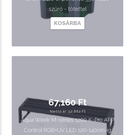
szűrő - tötettel
KOSÁRBA
67,160 Ft
Nettó ár: 52,882 Ft
Aqua Week M-series 1200 K-Pro APP
Control RGB+UV LED 120-140cm-ig