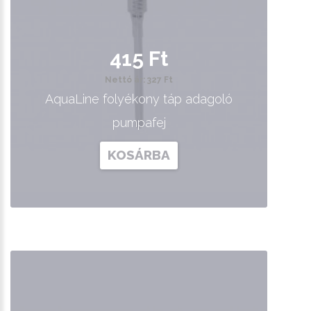
415 Ft
Nettó ár: 327 Ft
AquaLine folyékony táp adagoló
pumpafej
KOSÁRBA