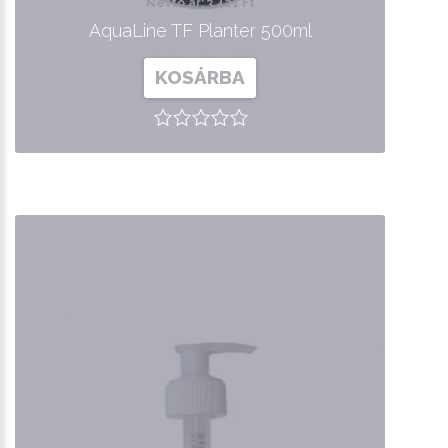
Nettó ár: 3,421 Ft
AquaLine TF Planter 500ml
KOSÁRBA