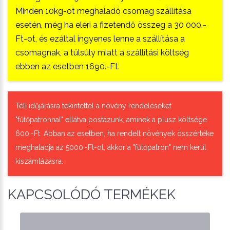
Minden 10kg-ot meghaladó csomag szállítása
esetén, még ha eléri a fizetendő összeg a 30 000.-
Ft-ot, és ezáltal ingyenes lenne a szállítása a
csomagnak, a túlsúly miatt a szállítási költség
ebben az esetben 1690.-Ft.
Téli időjárásra tekintettel a növény rendeléseket
"fűtőpatronnal" ellátva postázunk, aminek a plusz költsége
600.-Ft. Abban az esetben, ha rendelt növények összértéke
meghaladja az 5000.-Ft-ot, akkor a "fűtőpatron" nem kerül
kiszámlázásra.
KAPCSOLÓDÓ TERMÉKEK