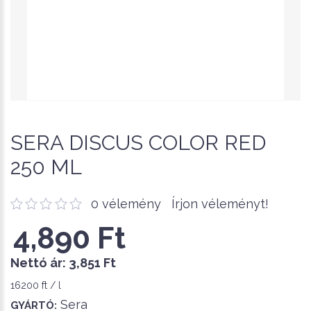
SERA DISCUS COLOR RED
250 ML
0 vélemény
Írjon véleményt!
4,890 Ft
Nettó ár:
3,851 Ft
16200 ft / l
Sera
GYÁRTÓ: