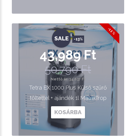
-13 %
SALE
-13%
43,989 Ft
50,790 Ft
Nettó ár: 34,637 Ft
Tetra EX 1000 Plus Külső szűrő
töltettel + ajándék 1l MátrixTrop
KOSÁRBA