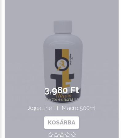
3,980 Ft
Nettó ár: 3,134 Ft
AquaLine TF Macro 500ml
KOSÁRBA