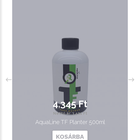
4,345 Ft
Nettó ár: 3,421 Ft
AquaLine TF Planter 500ml
KOSÁRBA