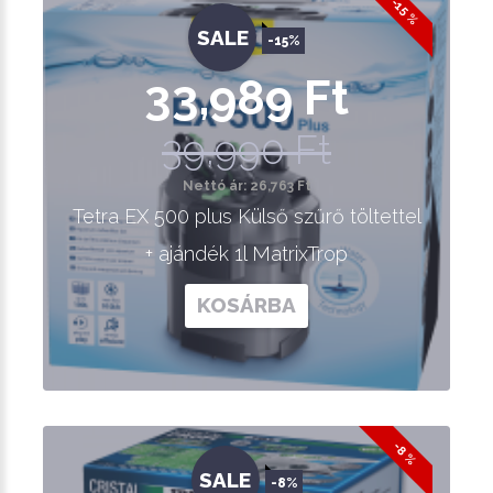
-15 %
SALE
-15%
33,989 Ft
39,990 Ft
Nettó ár: 26,763 Ft
Tetra EX 500 plus Külső szűrő töltettel
+ ajándék 1l MatrixTrop
KOSÁRBA
-8 %
SALE
-8%