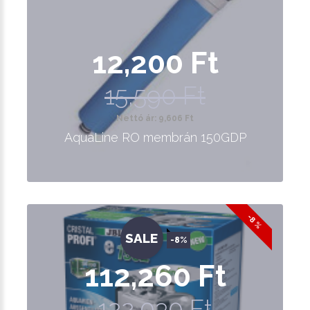
12,200 Ft
15,590 Ft
Nettó ár: 9,606 Ft
AquaLine RO membrán 150GDP
-8 %
SALE
-8%
112,260 Ft
122,030 Ft