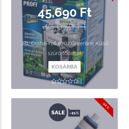
45,690 Ft
49,670 Ft
Nettó ár: 35,976 Ft
JBL CristalProfi e702 Greenline Külső
szűrő töltettel
KOSÁRBA
-22 %
SALE
-21%