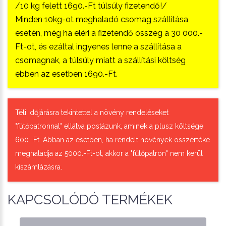
/10 kg felett 1690.-Ft túlsúly fizetendő!/
Minden 10kg-ot meghaladó csomag szállítása
esetén, még ha eléri a fizetendő összeg a 30 000.-
Ft-ot, és ezáltal ingyenes lenne a szállítása a
csomagnak, a túlsúly miatt a szállítási költség
ebben az esetben 1690.-Ft.
Téli időjárásra tekintettel a növény rendeléseket
"fűtőpatronnal" ellátva postázunk, aminek a plusz költsége
600.-Ft. Abban az esetben, ha rendelt növények összértéke
meghaladja az 5000.-Ft-ot, akkor a "fűtőpatron" nem kerül
kiszámlázásra.
KAPCSOLÓDÓ TERMÉKEK