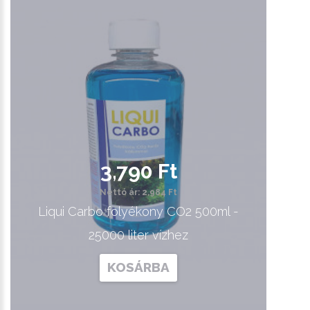
3,790 Ft
Nettó ár: 2,984 Ft
Liqui Carbo folyékony CO2 500ml -
25000 liter vízhez
KOSÁRBA