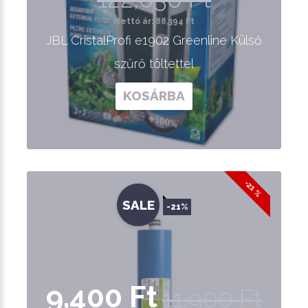
Nettó ár: 88,394 Ft
JBL CristalProfi e1902 Greenline Külső
szűrő töltettel
KOSÁRBA
-21 %
SALE
-21%
9,400 Ft
11,900 Ft