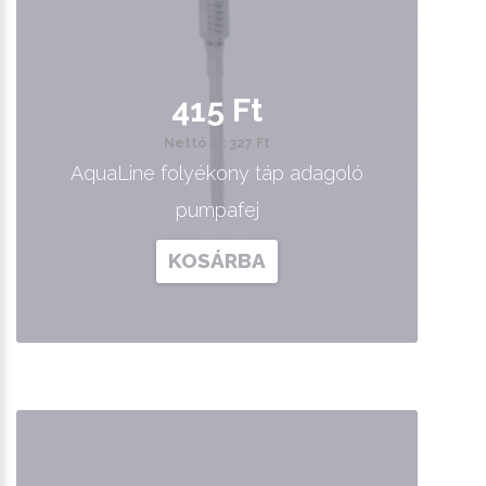
415 Ft
Nettó ár: 327 Ft
AquaLine folyékony táp adagoló
pumpafej
KOSÁRBA