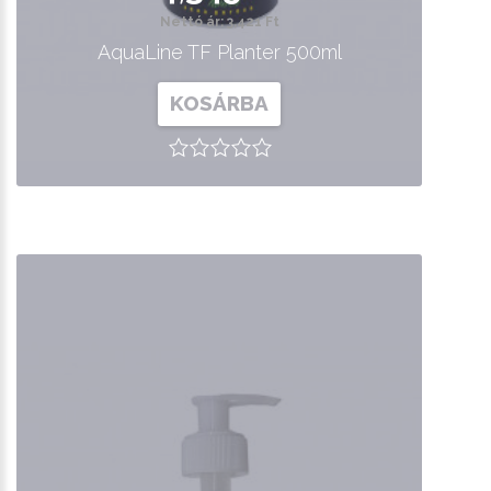
Nettó ár: 3,421 Ft
AquaLine TF Planter 500ml
KOSÁRBA