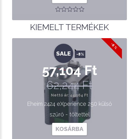
KIEMELT TERMÉKEK
-8 %
SALE
-8%
57,104 Ft
62,244 Ft
Nettó ár: 44,964 Ft
Eheim 2424 eXperience 250 külső
szűrő - töltettel
KOSÁRBA