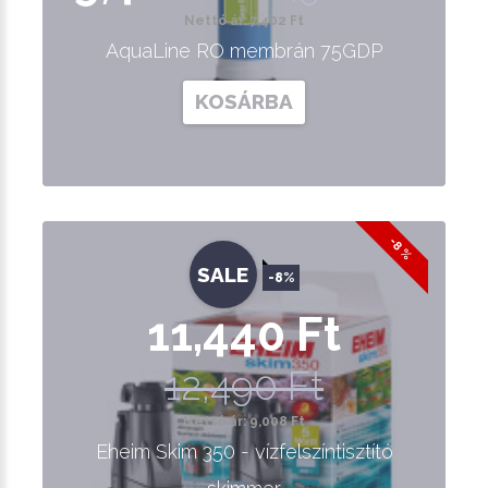
Nettó ár: 7,402 Ft
AquaLine RO membrán 75GDP
KOSÁRBA
-8 %
SALE
-8%
11,440 Ft
12,490 Ft
Nettó ár: 9,008 Ft
Eheim Skim 350 - vízfelszíntisztító