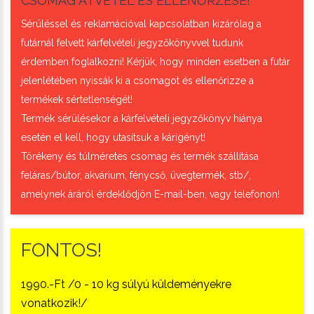
CSOMAG ÁTVÉTEL ÉS ELLENŐRZÉSE!
Sérüléssel és reklamációval kapcsolatban kizárólag a
futárnál felvett kárfelvételi jegyzőkönyvvel tudunk
érdemben foglalkozni! Kérjük, hogy minden esetben a futár
jelenlétében nyissák ki a csomagot és ellenőrizze a
termékek sértetlenségét!
Termék sérülésekor a kárfelvételi jegyzőkönyv hiánya
esetén el kell, hogy utasítsuk a kárigényt!
Törékeny és túlméretes csomag és termék szállítása
feláras/bútor, akvárium, fénycső, üvegtermék, stb/,
amelynek áráról érdeklődjön E-mail-ben, vagy telefonon!
FONTOS!
1990.-Ft /0 - 10 kg súlyú küldeményekre
vonatkozik!/