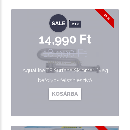
-21 %
SALE
-21%
14,990 Ft
18,990 Ft
Nettó ár: 11,803 Ft
AquaLine TF Surface Skimmer üveg
befolyó- felszínleszívó
KOSÁRBA