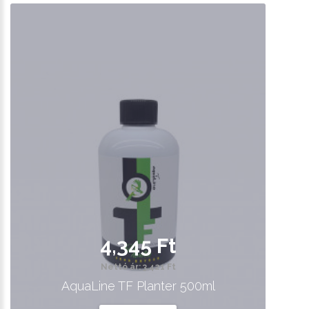
4,345 Ft
Nettó ár: 3,421 Ft
AquaLine TF Planter 500ml