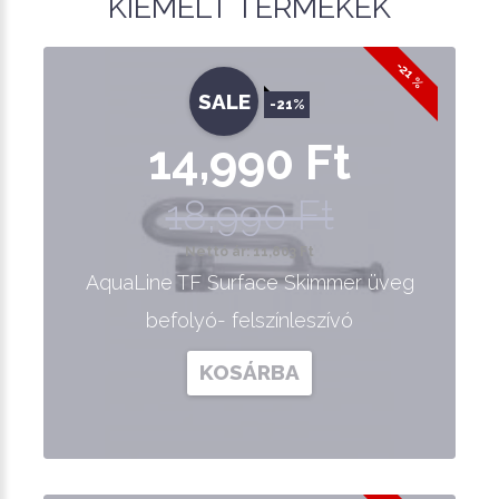
KIEMELT TERMÉKEK
-21 %
SALE
-21%
14,990 Ft
18,990 Ft
Nettó ár: 11,803 Ft
AquaLine TF Surface Skimmer üveg
befolyó- felszínleszívó
KOSÁRBA