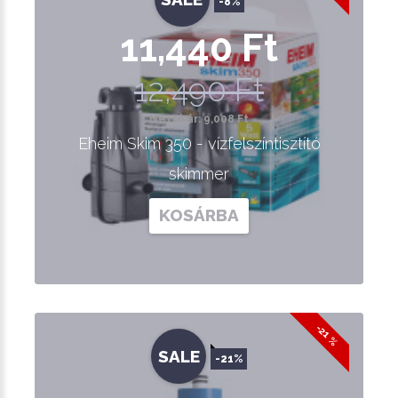
-8%
11,440 Ft
12,490 Ft
Nettó ár: 9,008 Ft
Eheim Skim 350 - vízfelszíntisztító
skimmer
KOSÁRBA
-21 %
SALE
-21%