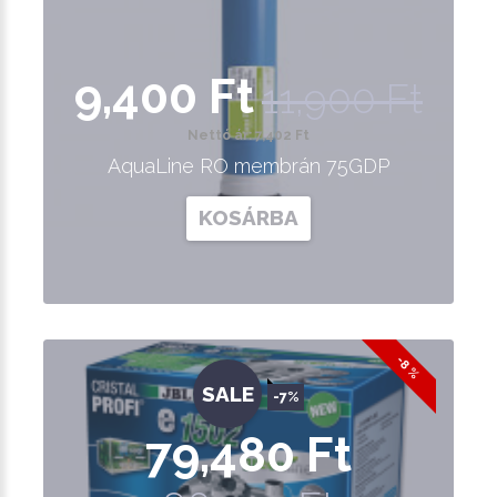
9,400 Ft
11,900 Ft
Nettó ár: 7,402 Ft
AquaLine RO membrán 75GDP
KOSÁRBA
-8 %
SALE
-7%
79,480 Ft