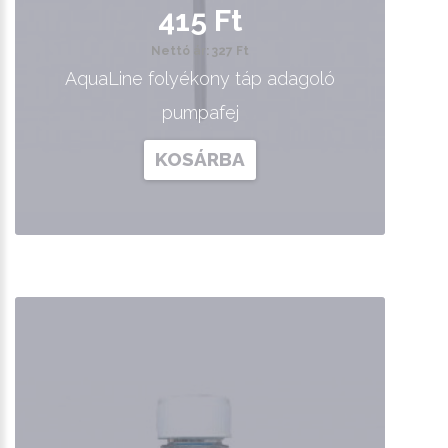
415 Ft
Nettó ár: 327 Ft
AquaLine folyékony táp adagoló
pumpafej
KOSÁRBA