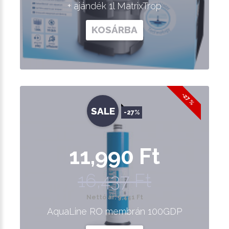
+ ajándék 1l MatrixTrop
KOSÁRBA
-27 %
SALE
-27%
11,990 Ft
16,437 Ft
Nettó ár: 9,441 Ft
AquaLine RO membrán 100GDP