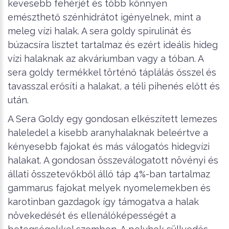
kevesebb fehérjét és több könnyen
emészthető szénhidrátot igényelnek, mint a
meleg vízi halak. A sera goldy spirulinát és
búzacsíra lisztet tartalmaz és ezért ideális hideg
vízi halaknak az akváriumban vagy a tóban. A
sera goldy termékkel történő táplálás ősszel és
tavasszal erősíti a halakat, a téli pihenés előtt és
után.
A Sera Goldy egy gondosan elkészített lemezes
haleledel a kisebb aranyhalaknak beleértve a
kényesebb fajokat és más válogatós hidegvízi
halakat. A gondosan összeválogatott növényi és
állati összetevőkből álló táp 4%-ban tartalmaz
gammarus fajokat melyek nyomelemekben és
karotinban gazdagok így támogatva a halak
növekedését és ellenálóképességét a