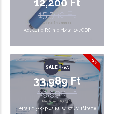
12,200 Ft
15,590 Ft
Nettó ár: 9,606 Ft
AquaLine RO membrán 150GDP
-15 %
SALE
-15%
33,989 Ft
39,990 Ft
Nettó ár: 26,763 Ft
Tetra EX 500 plus Külső szűrő töltettel