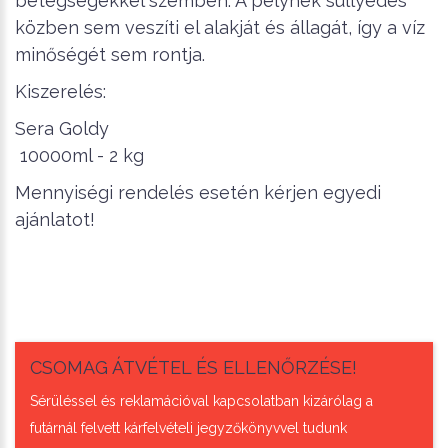
betegségekkel szemben. A pelyhek süllyedés
közben sem veszíti el alakját és állagát, így a víz
minőségét sem rontja.
Kiszerelés:
Sera Goldy
10000ml - 2 kg
Mennyiségi rendelés esetén kérjen egyedi
ajánlatot!
CSOMAG ÁTVÉTEL ÉS ELLENŐRZÉSE!
Sérüléssel és reklamációval kapcsolatban kizárólag a
futárnál felvett kárfelvételi jegyzőkönyvvel tudunk