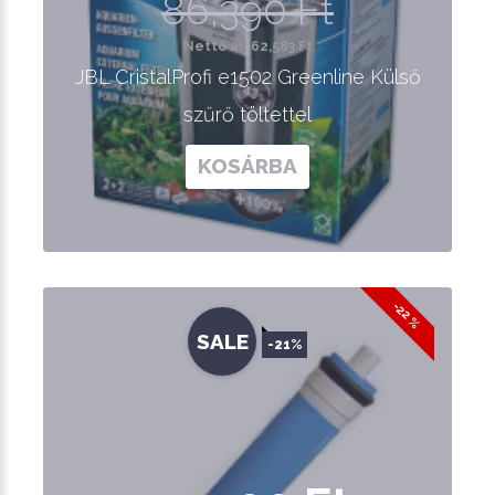
86,390 Ft
Nettó ár: 62,583 Ft
JBL CristalProfi e1502 Greenline Külső
szűrő töltettel
KOSÁRBA
-22 %
SALE
-21%