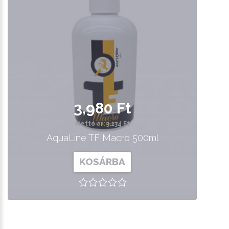
3,980 Ft
Nettó ár: 3,134 Ft
AquaLine TF Macro 500ml
KOSÁRBA