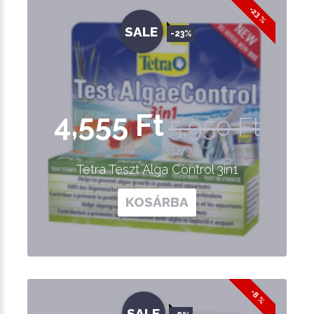
-23 %
SALE
-23%
4,555 Ft
5,950 Ft
Nettó ár: 3,587 Ft
Tetra Teszt Alga Control 3in1
KOSÁRBA
-8 %
SALE