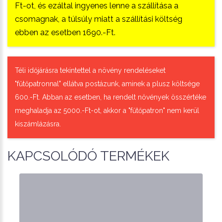
Ft-ot, és ezáltal ingyenes lenne a szállítása a
csomagnak, a túlsúly miatt a szállítási költség
ebben az esetben 1690.-Ft.
Téli időjárásra tekintettel a növény rendeléseket
"fűtőpatronnal" ellátva postázunk, aminek a plusz költsége
600.-Ft. Abban az esetben, ha rendelt növények összértéke
meghaladja az 5000.-Ft-ot, akkor a "fűtőpatron" nem kerül
kiszámlázásra.
KAPCSOLÓDÓ TERMÉKEK