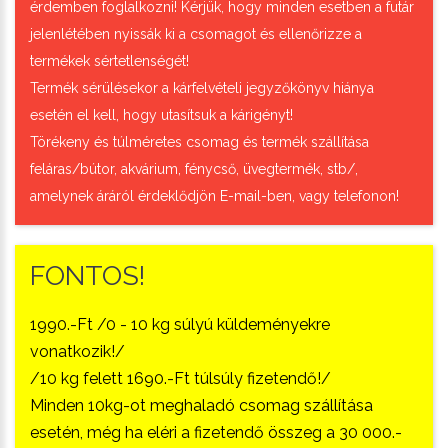
érdemben foglalkozni! Kérjük, hogy minden esetben a futár
jelenlétében nyissák ki a csomagot és ellenőrizze a
termékek sértetlenségét!
Termék sérülésekor a kárfelvételi jegyzőkönyv hiánya
esetén el kell, hogy utasítsuk a kárigényt!
Törékeny és túlméretes csomag és termék szállítása
feláras/bútor, akvárium, fénycső, üvegtermék, stb/,
amelynek áráról érdeklődjön E-mail-ben, vagy telefonon!
FONTOS!
1990.-Ft /0 - 10 kg súlyú küldeményekre
vonatkozik!/
/10 kg felett 1690.-Ft túlsúly fizetendő!/
Minden 10kg-ot meghaladó csomag szállítása
esetén, még ha eléri a fizetendő összeg a 30 000.-