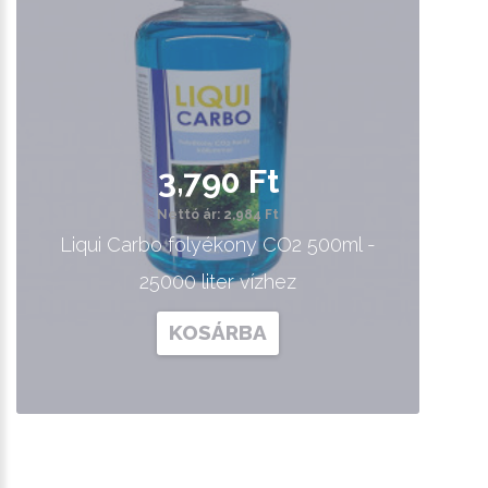
3,790 Ft
Nettó ár: 2,984 Ft
Liqui Carbo folyékony CO2 500ml -
25000 liter vízhez
KOSÁRBA