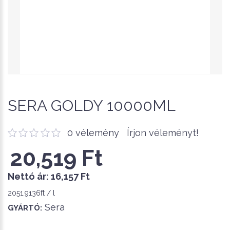
SERA GOLDY 10000ML
0 vélemény
Írjon véleményt!
20,519 Ft
Nettó ár:
16,157 Ft
2051.9136ft / l
Sera
GYÁRTÓ: