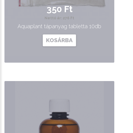
350 Ft
Nettó ár: 276 Ft
Aquaplant tápanyag tabletta 10db
KOSÁRBA