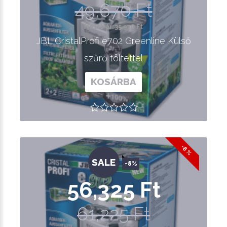
49,670 Ft
Nettó ár: 35,976 Ft
JBL CristalProfi e702 Greenline Külső
szűrő töltettel
KOSÁRBA
-8 %
SALE
-8%
56,325 Ft
61,225 Ft