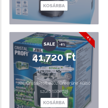
KOSÁRBA
-8 %
SALE
-8%
41,720 Ft
45,350 Ft
Nettó ár: 32,850 Ft
JBL CristalProfi e402 Greenline Külső
szűrő töltettel
KOSÁRBA