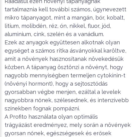
Ráadásul ezen növényi tápanyagnak
tartalmaznia kell további számos, úgynevezett
mikro tápanyagot, mint a mangán, bór, kobalt,
litium, molibdén, réz, ón, nikkel, fluor, jód,
aluminium, cink, szelén és a vanádium.
Ezek az anyagok együttesen alkotnak olyan
egységet a számos ritka ásványokkal karöltve,
amit a növények hasznosítanak növekedésük
közben. A tápanyag ösztönzi a növényt, hogy
nagyobb mennyiségben termeljen cytokinin-t
(növényi hormont), hogy a sejtosztódás
gyorsabban végbe menjen, ezáltal a levelek
nagyobbra nőnek, szélesednek, és intenzívebb
színekben fognak pompázni.
A Profito használata olyan optimális
trágyázást eredményez, mely során a növények
gyorsan nőnek, egészségesek és erősek