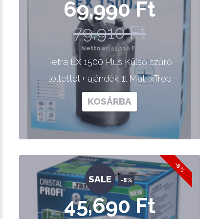
69,990 Ft
79,910 Ft
Nettó ár: 55,110 Ft
Tetra EX 1500 Plus Külső szűrő
töltettel + ajándék 1l MátrixTrop
KOSÁRBA
-8 %
SALE
-8%
45,690 Ft