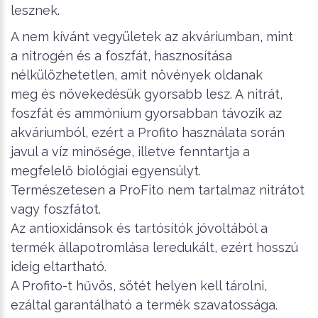
lesznek.
A nem kívánt vegyületek az akváriumban, mint
a nitrogén és a foszfát, hasznosítása
nélkülözhetetlen, amit növények oldanak
meg és növekedésük gyorsabb lesz. A nitrát,
foszfát és ammónium gyorsabban távozik az
akváriumból, ezért a Profito használata során
javul a víz minősége, illetve fenntartja a
megfelelő biológiai egyensúlyt.
Természetesen a ProFito nem tartalmaz nitrátot
vagy foszfátot.
Az antioxidánsok és tartósítók jóvoltából a
termék állapotromlása leredukált, ezért hosszú
ideig eltartható.
A Profito-t hűvös, sötét helyen kell tárolni,
ezáltal garantálható a termék szavatossága.