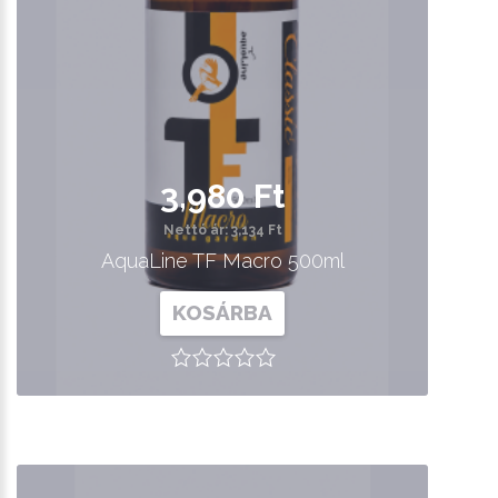
3,980 Ft
Nettó ár: 3,134 Ft
AquaLine TF Macro 500ml
KOSÁRBA