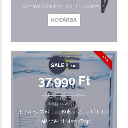
Control RGB+UV LED 120-140cm-ig
KOSÁRBA
-18 %
SALE
-18%
37,990 Ft
46,590 Ft
Nettó ár: 29,913 Ft
Tetra EX 700 plus Külső szűrő töltettel
+ ajándék 1l MatrixTrop