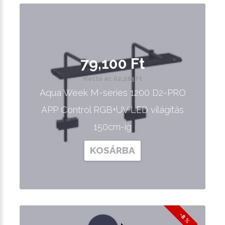
79,100 Ft
Nettó ár: 62,283 Ft
Aqua Week M-series 1200 D2-PRO
APP Control RGB+UV LED világítás
150cm-ig
KOSÁRBA
-8 %