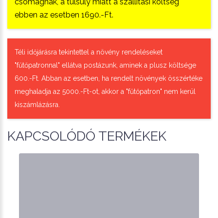
csomagnak, a túlsúly miatt a szállítási költség
ebben az esetben 1690.-Ft.
Téli időjárásra tekintettel a növény rendeléseket
"fűtőpatronnal" ellátva postázunk, aminek a plusz költsége
600.-Ft. Abban az esetben, ha rendelt növények összértéke
meghaladja az 5000.-Ft-ot, akkor a "fűtőpatron" nem kerül
kiszámlázásra.
KAPCSOLÓDÓ TERMÉKEK