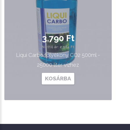
3,790 Ft
Nettó ár: 2,984 Ft
Liqui Carbo folyékony CO2 500ml -
25000 liter vízhez
KOSÁRBA