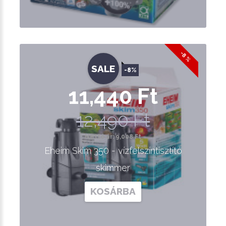
-8 %
SALE
-8%
11,440 Ft
12,490 Ft
Nettó ár: 9,008 Ft
Eheim Skim 350 - vízfelszíntisztító
skimmer
KOSÁRBA