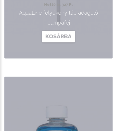
Nettó ár: 327 Ft
AquaLine folyékony táp adagoló
pumpafej
KOSÁRBA