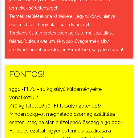
termékek sértetlenségét!
Termék sérülésekor a kárfelvételi jegyzőkönyv hiánya
esetén el kell, hogy utasítsuk a kárigényt!
Törékeny és túlméretes csomag és termék szállítása
feláras/bútor, akvárium, fénycső, üvegtermék, stb/,
amelynek áráról érdeklődjön E-mail-ben, vagy telefonon!
FONTOS!
1990.-Ft /0 - 10 kg súlyú küldeményekre
vonatkozik!/
/10 kg felett 1690.-Ft túlsúly fizetendő!/
Minden 10kg-ot meghaladó csomag szállítása
esetén, még ha eléri a fizetendő összeg a 30 000.-
Ft-ot, és ezáltal ingyenes lenne a szállítása a