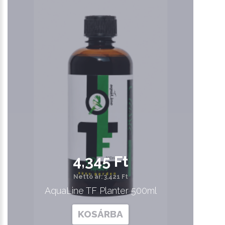
4,345 Ft
Nettó ár: 3,421 Ft
AquaLine TF Planter 500ml
KOSÁRBA