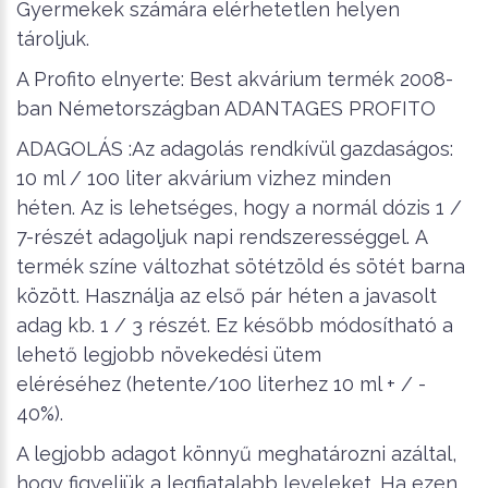
Gyermekek számára elérhetetlen helyen
tároljuk.
A Profito elnyerte: Best akvárium termék 2008-
ban Németországban ADANTAGES PROFITO
ADAGOLÁS :Az adagolás rendkívül gazdaságos:
10 ml / 100 liter akvárium vizhez minden
héten. Az is lehetséges, hogy a normál dózis 1 /
7-részét adagoljuk napi rendszerességgel. A
termék színe változhat sötétzöld és sötét barna
között. Használja az első pár héten a javasolt
adag kb. 1 / 3 részét. Ez később módosítható a
lehető legjobb növekedési ütem
eléréséhez (hetente/100 literhez 10 ml + / -
40%).
A legjobb adagot könnyű meghatározni azáltal,
hogy figyeljük a legfiatalabb leveleket. Ha ezen