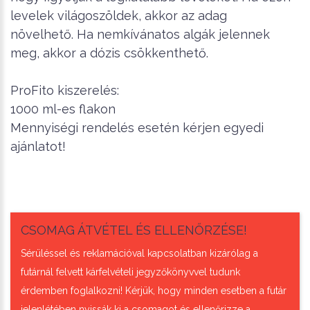
levelek világoszöldek, akkor az adag
növelhető. Ha nemkívánatos algák jelennek
meg, akkor a dózis csökkenthető.
ProFito kiszerelés:
1000 ml-es flakon
Mennyiségi rendelés esetén kérjen egyedi
ajánlatot!
CSOMAG ÁTVÉTEL ÉS ELLENŐRZÉSE!
Sérüléssel és reklamációval kapcsolatban kizárólag a
futárnál felvett kárfelvételi jegyzőkönyvvel tudunk
érdemben foglalkozni! Kérjük, hogy minden esetben a futár
jelenlétében nyissák ki a csomagot és ellenőrizze a