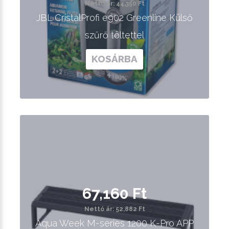
Nettó ár: 44,350 Ft
JBL CristalProfi e902 Greenline Külső
szűrő töltettel
KOSÁRBA
67,160 Ft
Nettó ár: 52,882 Ft
Aqua Week M-series 1200 K-Pro APP