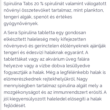
Spirulina Tabs 20 % spirulinát valamint válogatott
növényi összetevőket tartalmaz, mint plankton,
tengeri algák, spenót és értékes
gyógynövények.
A Sera Spirulina tabletta egy gondosan
elkészített haleleség mely kifejezetten
növényevő és gerinctelen élőlényeknek ajánlják
tengeri és édesvízi halaknak egyaránt. A
tablettákat vagy az akvárium üveg falára
helyezve vagy a vízbe dobva lesüllyedve
fogyasztják a halak. Még a legfélénkebb halak is
előmerészkednek rejtekhelyükről. Nagy
mennyiségben tartalmaz spirulina algát mely a
mozgékonyságot és az immunrendszert erősíti. A
jól kiegyensúlyozott haleledel elősegíti a halak
fejlődését.