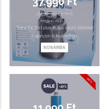
37,990 Ft
46,590 Ft
Nettó ár: 29,913 Ft
Tetra EX 700 plus Külső szűrő töltettel
+ ajándék 1l MatrixTrop
KOSÁRBA
-27 %
SALE
-27%
11,990 Ft