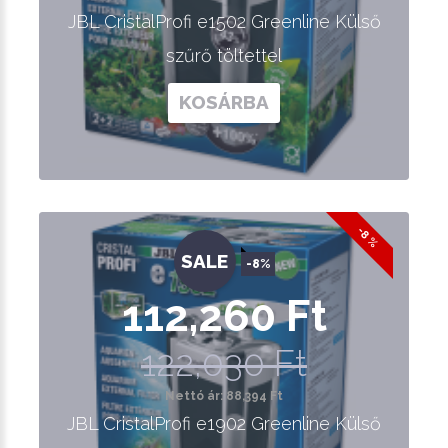
JBL CristalProfi e1502 Greenline Külső
szűrő töltettel
KOSÁRBA
-8 %
SALE
-8%
112,260 Ft
122,030 Ft
Nettó ár: 88,394 Ft
JBL CristalProfi e1902 Greenline Külső