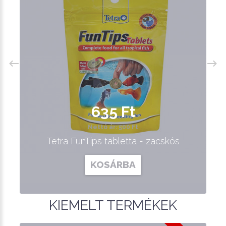
635 Ft
Nettó ár: 500 Ft
Tetra FunTips tabletta - zacskós
KOSÁRBA
KIEMELT TERMÉKEK