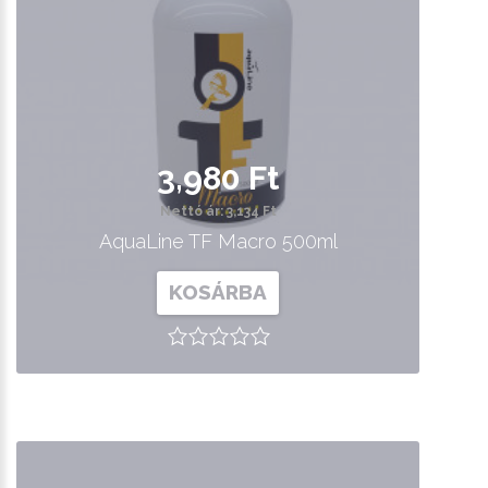
3,980 Ft
Nettó ár: 3,134 Ft
AquaLine TF Macro 500ml
KOSÁRBA