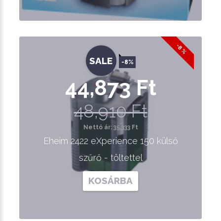
-8 %
SALE
-8%
44,873 Ft
48,910 Ft
Nettó ár: 35,333 Ft
Eheim 2422 eXperience 150 külső
szűrő - töltettel
KOSÁRBA