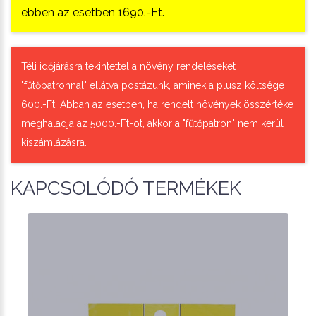
ebben az esetben 1690.-Ft.
Téli időjárásra tekintettel a növény rendeléseket
"fűtőpatronnal" ellátva postázunk, aminek a plusz költsége
600.-Ft. Abban az esetben, ha rendelt növények összértéke
meghaladja az 5000.-Ft-ot, akkor a "fűtőpatron" nem kerül
kiszámlázásra.
KAPCSOLÓDÓ TERMÉKEK