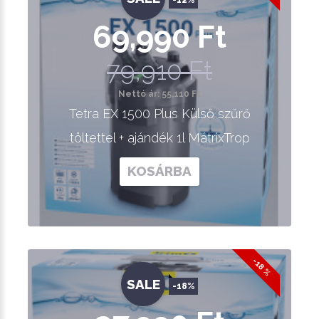
-12%
69,990 Ft
79,910 Ft
Nettó ár: 55,110 Ft
Tetra EX 1500 Plus Külső szűrő
töltettel + ajándék 1l MátrixTrop
KOSÁRBA
-18 %
SALE
-18%