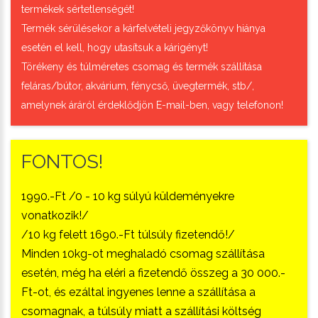
termékek sértetlenségét!
Termék sérülésekor a kárfelvételi jegyzőkönyv hiánya
esetén el kell, hogy utasítsuk a kárigényt!
Törékeny és túlméretes csomag és termék szállítása
feláras/bútor, akvárium, fénycső, üvegtermék, stb/,
amelynek áráról érdeklődjön E-mail-ben, vagy telefonon!
FONTOS!
1990.-Ft /0 - 10 kg súlyú küldeményekre
vonatkozik!/
/10 kg felett 1690.-Ft túlsúly fizetendő!/
Minden 10kg-ot meghaladó csomag szállítása
esetén, még ha eléri a fizetendő összeg a 30 000.-
Ft-ot, és ezáltal ingyenes lenne a szállítása a
csomagnak, a túlsúly miatt a szállítási költség