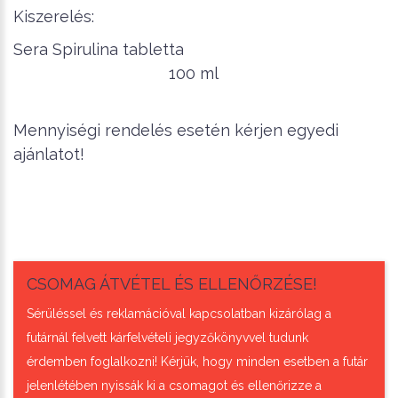
Kiszerelés:
Sera Spirulina tabletta
100 ml
Mennyiségi rendelés esetén kérjen egyedi
ajánlatot!
CSOMAG ÁTVÉTEL ÉS ELLENŐRZÉSE!
Sérüléssel és reklamációval kapcsolatban kizárólag a
futárnál felvett kárfelvételi jegyzőkönyvvel tudunk
érdemben foglalkozni! Kérjük, hogy minden esetben a futár
jelenlétében nyissák ki a csomagot és ellenőrizze a