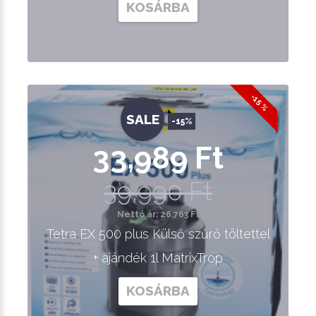
KOSÁRBA
-15 %
SALE
-15%
33,989 Ft
39,990 Ft
Nettó ár: 26,763 Ft
Tetra EX 500 plus Külső szűrő töltettel
+ ajándék 1l MatrixTrop
KOSÁRBA