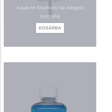
Nettó ár: 327 Ft
AquaLine folyékony táp adagoló
pumpafej
KOSÁRBA