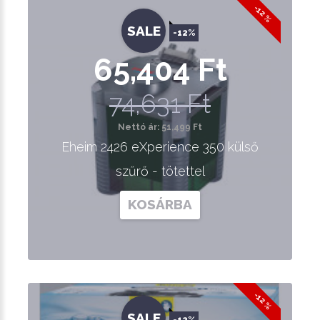
-12 %
SALE
-12%
65,404 Ft
74,631 Ft
Nettó ár: 51,499 Ft
Eheim 2426 eXperience 350 külső
szűrő - tötettel
KOSÁRBA
-12 %
SALE