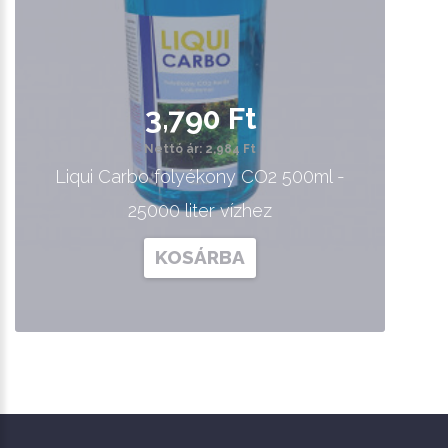
3,790 Ft
Nettó ár: 2,984 Ft
Liqui Carbo folyékony CO2 500ml -
25000 liter vízhez
KOSÁRBA