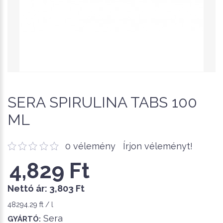
SERA SPIRULINA TABS 100
ML
0 vélemény
Írjon véleményt!
4,829 Ft
Nettó ár:
3,803 Ft
48294.29 ft / l
Sera
GYÁRTÓ: