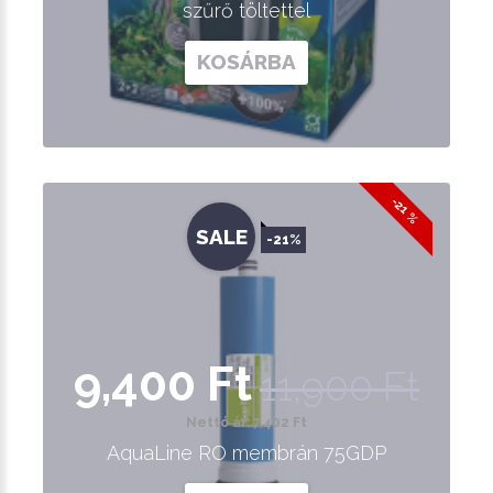
szűrő töltettel
KOSÁRBA
-21 %
SALE
-21%
9,400 Ft
11,900 Ft
Nettó ár: 7,402 Ft
AquaLine RO membrán 75GDP