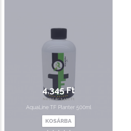
4,345 Ft
Nettó ár: 3,421 Ft
AquaLine TF Planter 500ml
KOSÁRBA