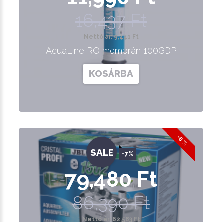
16,437 Ft
Nettó ár: 9,441 Ft
AquaLine RO membrán 100GDP
KOSÁRBA
-8 %
SALE
-7%
79,480 Ft
86,390 Ft
Nettó ár: 62,583 Ft