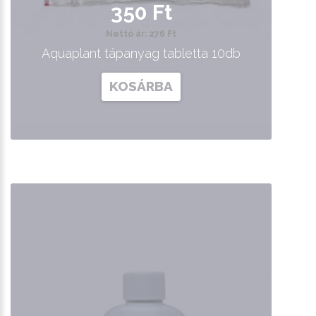
350 Ft
Nettó ár: 276 Ft
Aquaplant tápanyag tabletta 10db
KOSÁRBA