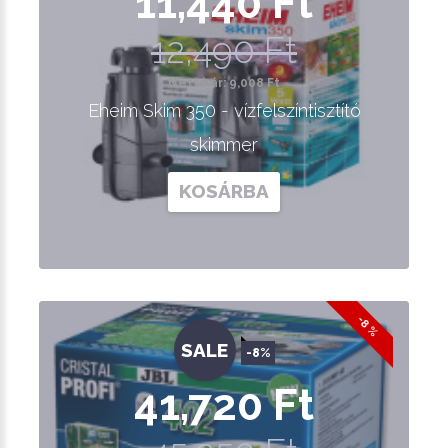
11,440 Ft
12,490 Ft
Nettó ár: 9,008 Ft
Eheim Skim 350 - vízfelszíntisztító
skimmer
KOSÁRBA
-8 %
SALE
-8%
41,720 Ft