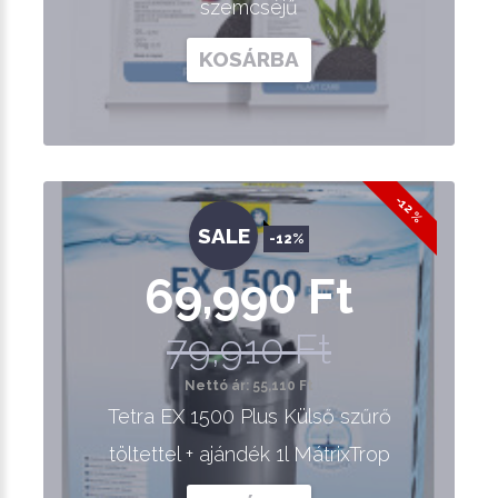
szemcséjű
KOSÁRBA
-12 %
SALE
-12%
69,990 Ft
79,910 Ft
Nettó ár: 55,110 Ft
Tetra EX 1500 Plus Külső szűrő
töltettel + ajándék 1l MátrixTrop