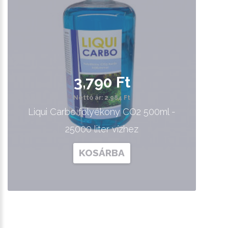
3,790 Ft
Nettó ár: 2,984 Ft
Liqui Carbo folyékony CO2 500ml -
25000 liter vízhez
KOSÁRBA