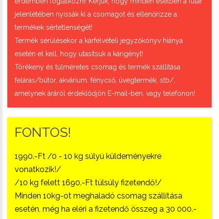
érdemben foglalkozni! Kérjük, hogy minden esetben a futár
jelenlétében nyissák ki a csomagot és ellenőrizze a
termékek sértetlenségét!
Termék sérülésekor a kárfelvételi jegyzőkönyv hiánya
esetén el kell, hogy utasítsuk a kárigényt!
Törékeny és túlméretes csomag és termék szállítása
feláras/bútor, akvárium, fénycső, üvegtermék, stb/,
amelynek áráról érdeklődjön E-mail-ben, vagy telefonon!
FONTOS!
1990.-Ft /0 - 10 kg súlyú küldeményekre
vonatkozik!/
/10 kg felett 1690.-Ft túlsúly fizetendő!/
Minden 10kg-ot meghaladó csomag szállítása
esetén, még ha eléri a fizetendő összeg a 30 000.-