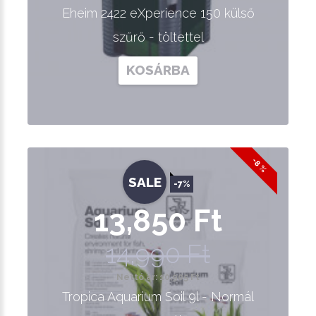
Eheim 2422 eXperience 150 külső
szűrő - töltettel
KOSÁRBA
-8 %
SALE
-7%
13,850 Ft
14,990 Ft
Nettó ár: 10,905 Ft
Tropica Aquarium Soil 9l - Normál