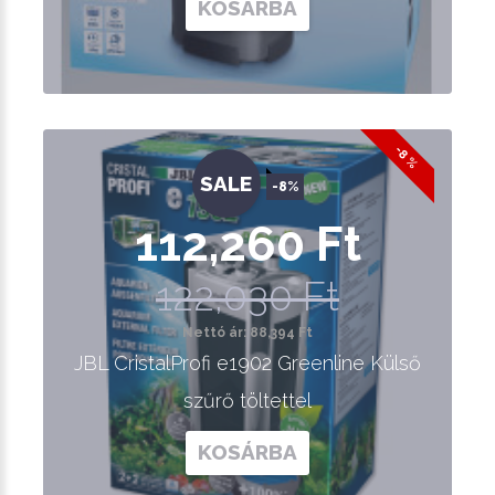
KOSÁRBA
-8 %
SALE
-8%
112,260 Ft
122,030 Ft
Nettó ár: 88,394 Ft
JBL CristalProfi e1902 Greenline Külső
szűrő töltettel
KOSÁRBA