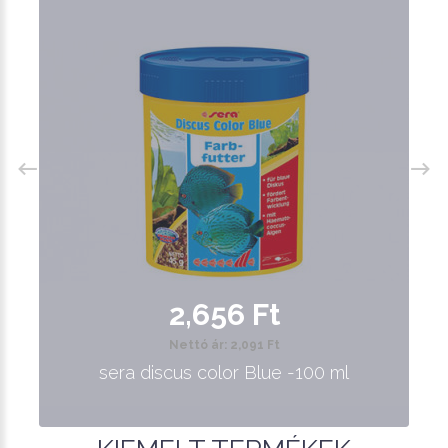
2,656 Ft
Nettó ár: 2,091 Ft
sera discus color Blue -100 ml