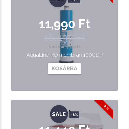
11,990 Ft
16,437 Ft
Nettó ár: 9,441 Ft
AquaLine RO membrán 100GDP
KOSÁRBA
-8 %
SALE
-8%