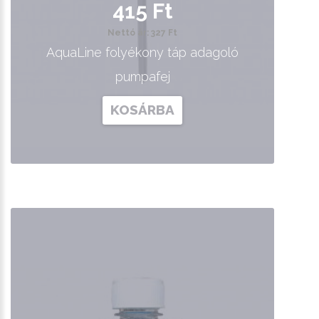
415 Ft
Nettó ár: 327 Ft
AquaLine folyékony táp adagoló
pumpafej
KOSÁRBA