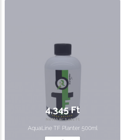
4,345 Ft
Nettó ár: 3,421 Ft
AquaLine TF Planter 500ml