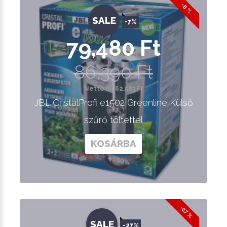
-8 %
SALE
-7%
79,480 Ft
86,390 Ft
Nettó ár: 62,583 Ft
JBL CristalProfi e1502 Greenline Külső
szűrő töltettel
KOSÁRBA
-27 %
SALE
-27%