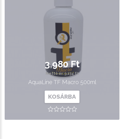
3,980 Ft
Nettó ár: 3,134 Ft
AquaLine TF Macro 500ml
KOSÁRBA