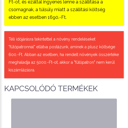
Ft-ot, és ezáltal ingyenes lenne a szállítása a
csomagnak, a túlsúly miatt a szállítási költség
ebben az esetben 1690.-Ft.
Téli időjárásra tekintettel a növény rendeléseket
"fűtőpatronnal" ellátva postázunk, aminek a plusz költsége
600.-Ft. Abban az esetben, ha rendelt növények összértéke
meghaladja az 5000.-Ft-ot, akkor a "fűtőpatron" nem kerül
kiszámlázásra.
KAPCSOLÓDÓ TERMÉKEK