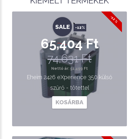
KIEMELT TERMÉKEK
-12 %
SALE
-12%
65,404 Ft
74,631 Ft
Nettó ár: 51,499 Ft
Eheim 2426 eXperience 350 külső
szűrő - tötettel
KOSÁRBA