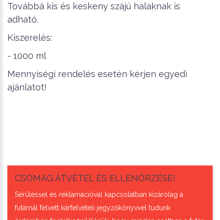
Továbbá kis és keskeny szájú halaknak is
adható.
Kiszerelés:
- 1000 ml
Mennyiségi rendelés esetén kérjen egyedi
ajánlatot!
CSOMAG ÁTVÉTEL ÉS ELLENŐRZÉSE!
Sérüléssel és reklamációval kapcsolatban kizárólag a
futárnál felvett kárfelvételi jegyzőkönyvvel tudunk