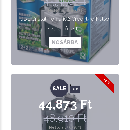
45,350 Ft
Nettó ár: 32,850 Ft
JBL CristalProfi e402 Greenline Külső
szűrő töltettel
KOSÁRBA
-8 %
SALE
-8%
44,873 Ft
48,910 Ft
Nettó ár: 35,333 Ft