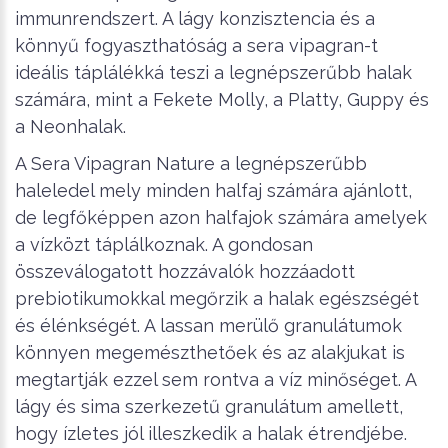
immunrendszert. A lágy konzisztencia és a
könnyű fogyaszthatóság a sera vipagran-t
ideális táplálékká teszi a legnépszerűbb halak
számára, mint a Fekete Molly, a Platty, Guppy és
a Neonhalak.
A Sera Vipagran Nature a legnépszerűbb
haleledel mely minden halfaj számára ajánlott,
de legfőképpen azon halfajok számára amelyek
a vízközt táplálkoznak. A gondosan
összeválogatott hozzávalók hozzáadott
prebiotikumokkal megőrzik a halak egészségét
és élénkségét. A lassan merülő granulátumok
könnyen megemészthetőek és az alakjukat is
megtartják ezzel sem rontva a víz minőséget. A
lágy és sima szerkezetű granulátum amellett,
hogy ízletes jól illeszkedik a halak étrendjébe.