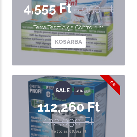
4,555 Ft
5,950 Ft
Nettó ár: 3,587 Ft
Tetra Teszt Alga Control 3in1
KOSÁRBA
-8 %
SALE
-8%
112,260 Ft
122,030 Ft
Nettó ár: 88,394 Ft