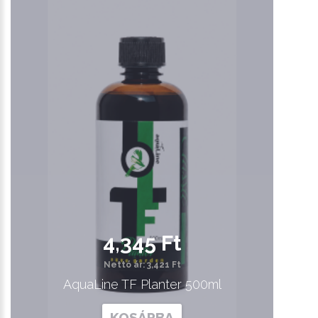
4,345 Ft
Nettó ár: 3,421 Ft
AquaLine TF Planter 500ml
KOSÁRBA