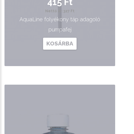
415 Ft
Nettó ár: 327 Ft
AquaLine folyékony táp adagoló
pumpafej
KOSÁRBA