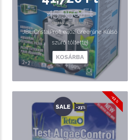
45,350 Ft
Nettó ár: 32,850 Ft
JBL CristalProfi e402 Greenline Külső
szűrő töltettel
KOSÁRBA
-23 %
SALE
-23%