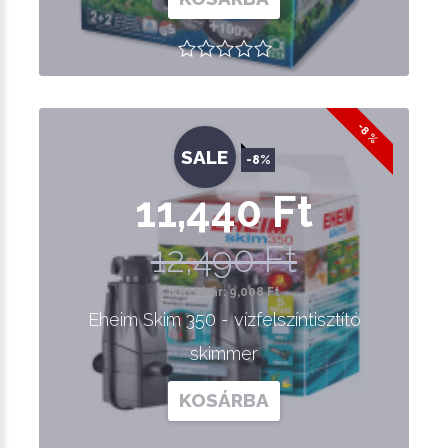
-8 %
SALE
-8%
11,440 Ft
12,490 Ft
Nettó ár: 9,008 Ft
Eheim Skim 350 - vízfelszíntisztító
skimmer
KOSÁRBA