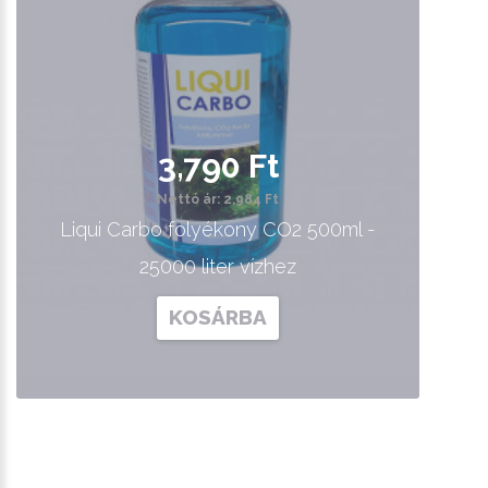
3,790 Ft
Nettó ár: 2,984 Ft
Liqui Carbo folyékony CO2 500ml -
25000 liter vízhez
KOSÁRBA