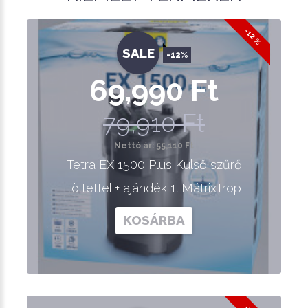
-12 %
SALE
-12%
69,990 Ft
79,910 Ft
Nettó ár: 55,110 Ft
Tetra EX 1500 Plus Külső szűrő
töltettel + ajándék 1l MátrixTrop
KOSÁRBA