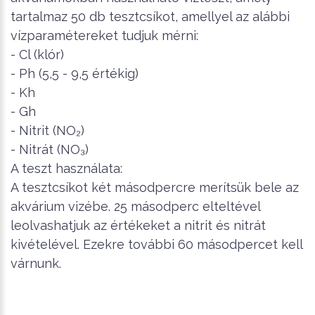
tartalmaz 50 db tesztcsíkot, amellyel az alábbi
vízparamétereket tudjuk mérni:
- Cl (klór)
- Ph (5,5 - 9,5 értékig)
- Kh
- Gh
- Nitrit (NO₂)
- Nitrát (NO₃)
A teszt használata:
A tesztcsíkot két másodpercre merítsük bele az
akvárium vizébe. 25 másodperc elteltével
leolvashatjuk az értékeket a nitrit és nitrát
kivételével. Ezekre további 60 másodpercet kell
várnunk.