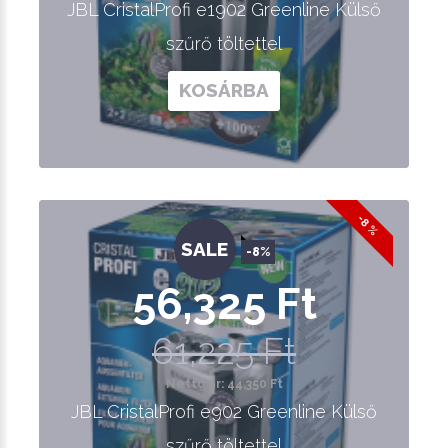
JBL CristalProfi e1902 Greenline Külső
szűrő töltettel
KOSÁRBA
-8 %
SALE
-8%
56,325 Ft
61,225 Ft
Nettó ár: 44,350 Ft
JBL CristalProfi e902 Greenline Külső
szűrő töltettel