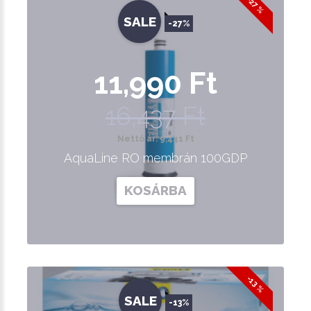
-27 %
SALE
-27%
11,990 Ft
16,437 Ft
Nettó ár: 9,441 Ft
AquaLine RO membrán 100GDP
KOSÁRBA
-13 %
SALE
-13%