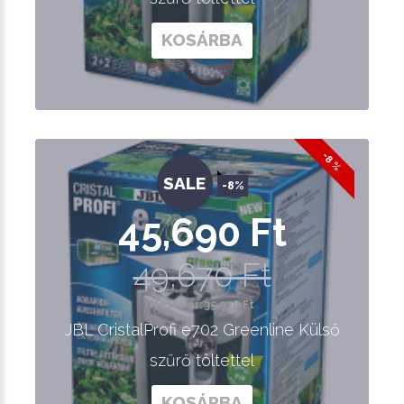
KOSÁRBA
-8 %
SALE
-8%
45,690 Ft
49,670 Ft
Nettó ár: 35,976 Ft
JBL CristalProfi e702 Greenline Külső
szűrő töltettel
KOSÁRBA