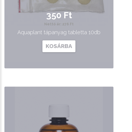
350 Ft
Nettó ár: 276 Ft
Aquaplant tápanyag tabletta 10db
KOSÁRBA