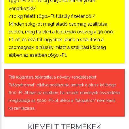
1990.-Ft /0 - 10 kg súlyú küldeményekre
vonatkozik!/
/10 kg felett 1690.-Ft túlsúly fizetendő!/
Minden 10kg-ot meghaladó csomag szállítása
esetén, még ha eléri a fizetendő összeg a 30 000.-
Ft-ot, és ezáltal ingyenes lenne a szállítása a
csomagnak, a túlsúly miatt a szállítási költség
ebben az esetben 1690.-Ft.
Téli időjárásra tekintettel a növény rendeléseket
"fűtőpatronnal" ellátva postázunk, aminek a plusz költsége
600.-Ft. Abban az esetben, ha rendelt növények összértéke
meghaladja az 5000.-Ft-ot, akkor a "fűtőpatron" nem kerül
kiszámlázásra.
KIEMELT TERMÉKEK