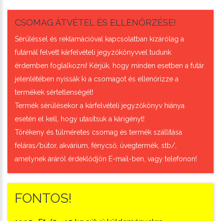
CSOMAG ÁTVÉTEL ÉS ELLENŐRZÉSE!
Sérüléssel és reklamációval kapcsolatban kizárólag a
futárnál felvett kárfelvételi jegyzőkönyvvel tudunk
érdemben foglalkozni! Kérjük, hogy minden esetben a futár
jelenlétében nyissák ki a csomagot és ellenőrizze a
termékek sértetlenségét!
Termék sérülésekor a kárfelvételi jegyzőkönyv hiánya
esetén el kell, hogy utasítsuk a kárigényt!
Törékeny és túlméretes csomag és termék szállítása
feláras/bútor, akvárium, fénycső, üvegtermék, stb/,
amelynek áráról érdeklődjön E-mail-ben, vagy telefonon!
FONTOS!