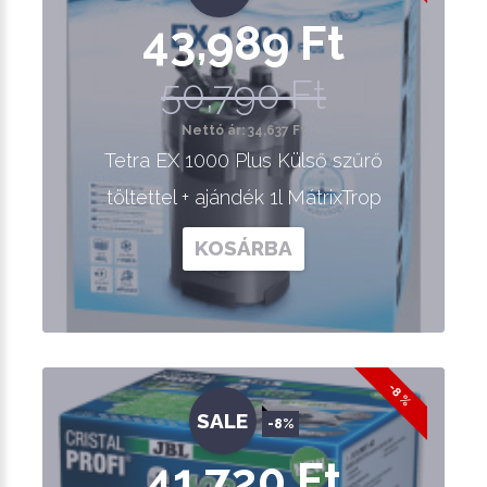
43,989 Ft
50,790 Ft
Nettó ár: 34,637 Ft
Tetra EX 1000 Plus Külső szűrő
töltettel + ajándék 1l MátrixTrop
KOSÁRBA
-8 %
SALE
-8%
41,720 Ft