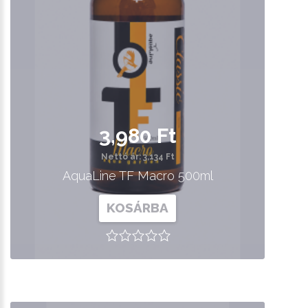
3,980 Ft
Nettó ár: 3,134 Ft
AquaLine TF Macro 500ml
KOSÁRBA