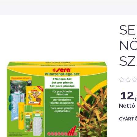
SE
N
SZ
12
Nettó 
GYÁRTÓ