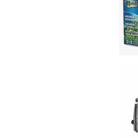
G
víz