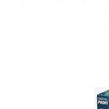
QUICK VIEW
Eh
150 
J