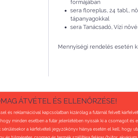
formájában
sera floreplus, 24 tabl.,
tápanyagokkal
sera Tanácsadó, Vízi nö
Mennyiségi rendelés esetén ké
MAG ÁTVÉTEL ÉS ELLENŐRZÉSE!
sel és reklamációval kapcsolatban kizárólag a futárnál felvett kárfel
 hogy minden esetben a futár jelenlétében nyissák ki a csomagot és e
sérülésekor a kárfelvételi jegyzőkönyv hiánya esetén el kell, hogy uta
ny és túlméretes csomag és termék szállítása feláras/bútor, akvárium