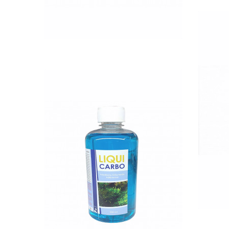
QUICK VIEW
Nettó ár: 2,984 Ft
M
Liqui Carbo folyékony
CO2 500ml - 25000 liter
vízhez
KOSÁRBA