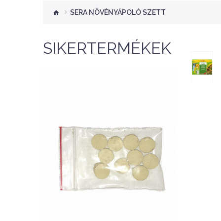
SERA NÖVÉNYÁPOLÓ SZETT
SIKERTERMÉKEK
Nettó ár: 276 Ft
Aquaplant tápanyag
tabletta 10db
KOSÁRBA