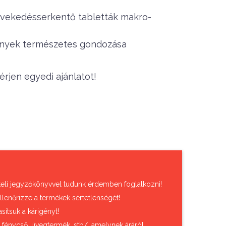
 növekedésserkentő tabletták makro-
vények természetes gondozása
rjen egyedi ajánlatot!
vételi jegyzőkönyvvel tudunk érdemben foglalkozni!
llenőrizze a termékek sértetlenségét!
sítsuk a kárigényt!
, fénycső, üvegtermék, stb/, amelynek áráról