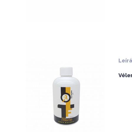
QUICK VIEW
Leír
Véle
Nettó ár: 3,134 Ft
AquaLine TF Macro 500ml
KOSÁRBA