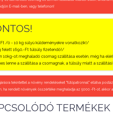
ődjön E-mail-ben, vagy telefonon!
ONTOS!
-Ft /0 - 10 kg súlyú küldeményekre vonatkozik!/
 felett 1690.-Ft túlsúly fizetendő!/
 10kg-ot meghaladó csomag szállítása esetén, még ha eléri a
es lenne a szállítása a csomagnak, a túlsúly miatt a szállítá
őjárásra tekintettel a növény rendeléseket "fűtőpatronnal" ellátva pos
n, ha rendelt növények összértéke meghaladja az 5000.-Ft-ot, akkor a
PCSOLÓDÓ TERMÉKEK