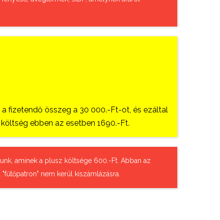
 fizetendő összeg a 30 000.-Ft-ot, és ezáltal
si költség ebben az esetben 1690.-Ft.
tázunk, aminek a plusz költsége 600.-Ft. Abban az
 "fűtőpatron" nem kerül kiszámlázásra.