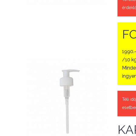
QUICK VIEW
érdekl
F
1990.
/10 kg
Minden
ingyen
Nettó ár: 327 Ft
AquaLine folyékony táp
Téli id
esetbe
adagoló pumpafej
KOSÁRBA
KA