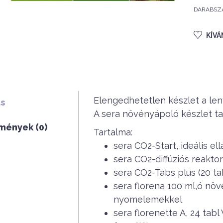
DARABSZ
KÍV
Elengedhetetlen készlet a le
ás
A sera növényápoló készlet ta
mények (0)
Tartalma:
sera CO2-Start, ideális el
sera CO2-diffúziós reaktor
sera CO2-Tabs plus (20 tab
sera florena 100 ml,ó nö
nyomelemekkel
sera florenette A, 24 tab