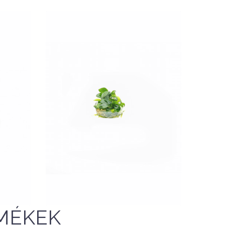
a -
Nettó ár: 1,888 Ft
Anubias nana 'mini' - TF
Steril
QUICK VIEW
MÉKEK