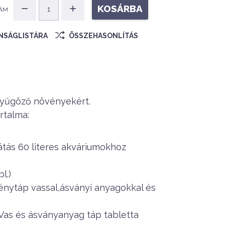
KOSÁRBA
ÁM
ÁNSÁGLISTÁRA
ÖSSZEHASONLÍTÁS
nyűgöző növényekért.
rtalma:
látás 60 literes akváriumokhoz
l.)
vénytáp vassal,ásványi anyagokkal és
l Vas és ásványanyag táp tabletta