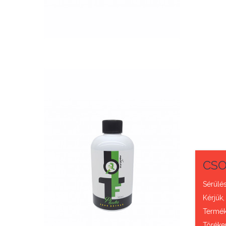
QUICK VIEW
Nettó ár: 3,421 Ft
CSO
AquaLine TF Planter
500ml
Sérülés
Kérjük,
KOSÁRBA
Termék 
Töréke