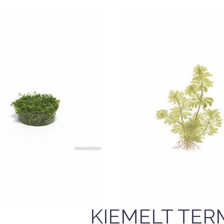
Nettó ár: 1,573 Ft
Limnophila sessiliflor
Nettó ár: 1,573 Ft
Tropica
icranthemum 'Monte
KOSÁRBA
Carlo' - TF Steril
QUICK VIEW
QUICK VIEW
KIEMELT TER