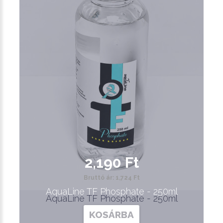
2,190 Ft
Bruttó ár: 1,724 Ft
AquaLine TF Phosphate - 250ml
AquaLine TF Phosphate - 250ml
KOSÁRBA