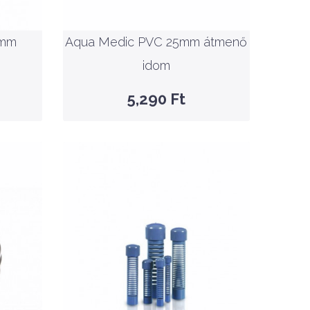
átmenő idom
0mm
Aqua Medic PVC 25mm átmenő
KOSÁRBA
idom
GYORSNÉZET
5,290 Ft