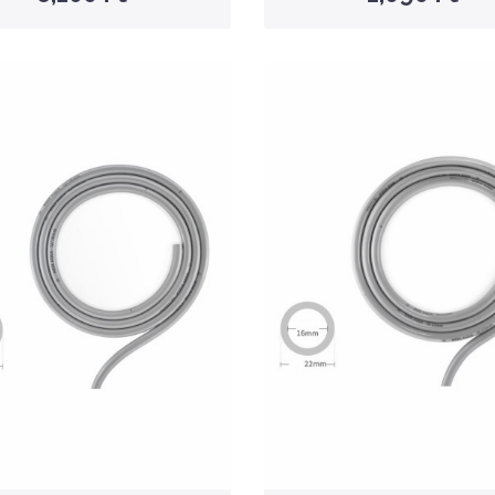
Nettó ár: 983 Ft
Nettó ár: 1,323 Ft
a Week Aquarium PVC
Aqua Week Aquarium
Pipe Pro 12mm -
Pipe Pro 16mm -
cső/tömlő
cső/tömlő