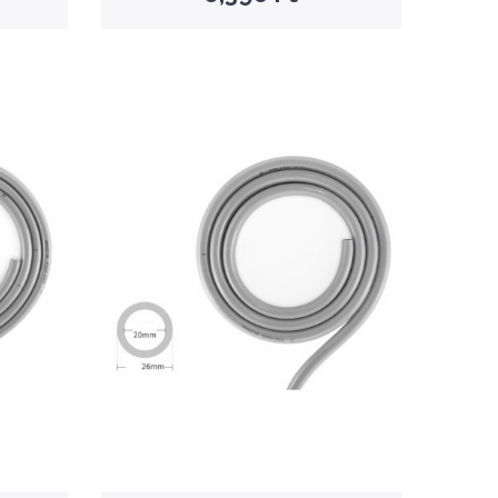
Nettó ár: 1,918 Ft
 PVC
Aqua Week Aquarium PVC
Pipe Pro 20mm -
cső/tömlő