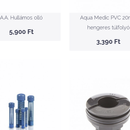
hengeres túlfolyó
KOSÁRBA
A.A. Hullámos olló
Aqua Medic PVC 2
KOSÁRBA
GYORSNÉZET
hengeres túlfolyó
5,900 Ft
GYORSNÉZET
3,390 Ft