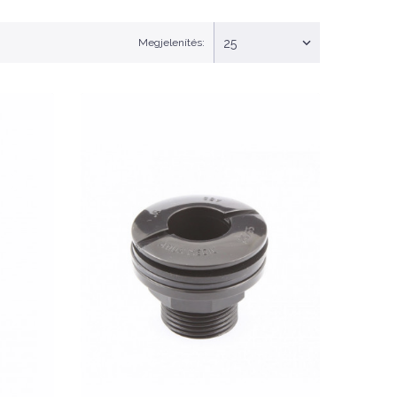
Megjelenítés:
25
Nettó ár: 4,165 Ft
0mm
Aqua Medic PVC 25mm