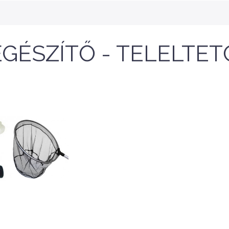
EGÉSZÍTŐ - TELELTET
NEW
NEW
Nettó ár: 47,163 Ft
Aqua Week Pro/APP 
150 Inteligent Doub
Nettó ár: 1,567 Ft
quaLine TF kH Plus
Control Filter - Kül
50ml - folyékony kH
szűrő, fém
emelő
kifolyó/befolyóva
KOSÁRBA
KOSÁRBA