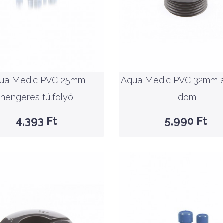
Nettó ár: 3,459 Ft
Nettó ár: 4,717 Ft
ua Medic PVC 25mm
Aqua Medic PVC 3
hengeres túlfolyó
átmenő idom
ua Medic PVC 25mm
Aqua Medic PVC 32mm 
KOSÁRBA
KOSÁRBA
hengeres túlfolyó
idom
GYORSNÉZET
GYORSNÉZET
4,393 Ft
5,990 Ft