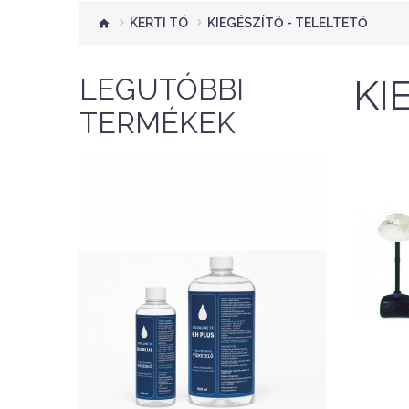
KERTI TÓ
KIEGÉSZÍTŐ - TELELTETŐ
LEGUTÓBBI
KI
TERMÉKEK
NEW
Nettó ár: 2,354 Ft
AquaLine TF kH Plus
A
500ml - folyékony kH
2
emelő
KOSÁRBA