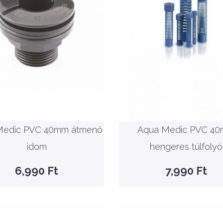
Nettó ár: 5,504 Ft
Nettó ár: 6,291 Ft
ua Medic PVC 40mm
Aqua Medic PVC 4
átmenő idom
hengeres túlfolyó
Medic PVC 40mm átmenő
Aqua Medic PVC 4
KOSÁRBA
KOSÁRBA
idom
hengeres túlfolyó
GYORSNÉZET
GYORSNÉZET
6,990 Ft
7,990 Ft