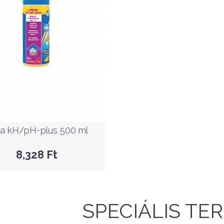
Nettó ár: 6,558 Ft
a kH/pH-plus 500 ml
KOSÁRBA
a kH/pH-plus 500 ml
GYORSNÉZET
8,328 Ft
SPECIÁLIS TE