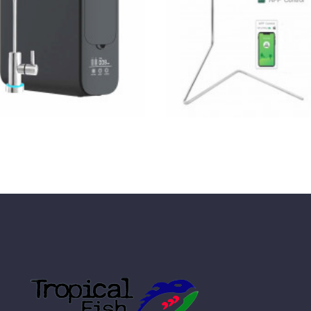
berendezés
LED világítás
KOSÁRBA
KOSÁRBA
GYORSNÉZET
GYORSNÉZET