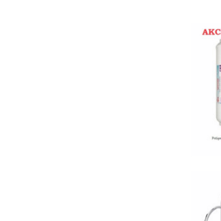
A..
b
1
A.
A8