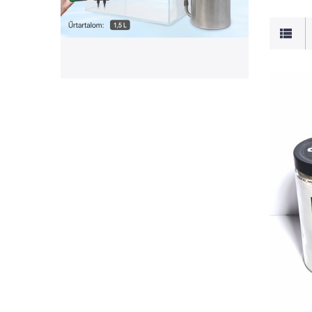
GYORSNÉZET
AL
Bo