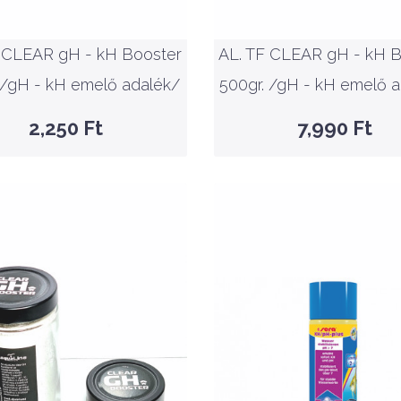
emelő adalék/
emelő adalék/
 CLEAR gH - kH Booster
AL. TF CLEAR gH - kH B
KOSÁRBA
KOSÁRBA
 /gH - kH emelő adalék/
500gr. /gH - kH emelő 
GYORSNÉZET
GYORSNÉZET
2,250 Ft
7,990 Ft