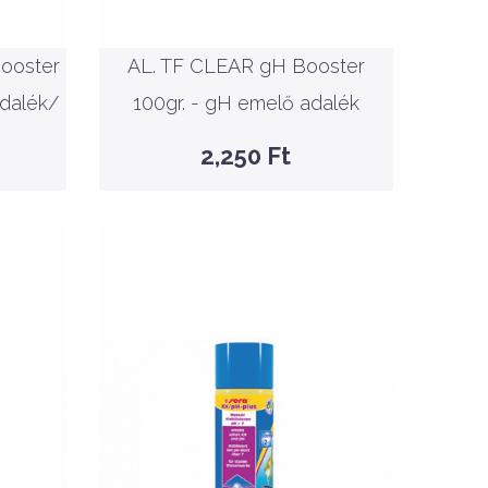
100gr. - gH emelő adalék
ooster
AL. TF CLEAR gH Booster
KOSÁRBA
adalék/
100gr. - gH emelő adalék
GYORSNÉZET
2,250 Ft