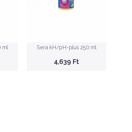
Nettó ár: 3,653 Ft
 ml
Sera kH/pH-plus 250 ml
KOSÁRBA
 ml
Sera kH/pH-plus 250 ml
GYORSNÉZET
4,639 Ft