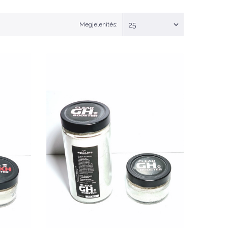
Megjelenítés:
25
 kH
Nettó ár: 1,772 Ft
- kH
AL. TF CLEAR gH Booster