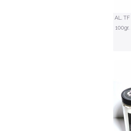
AL. TF
100gr.