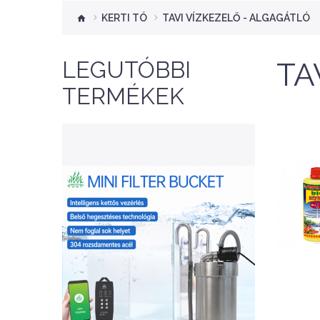
KERTI TÓ
TAVI VÍZKEZELŐ - ALGAGÁTLÓ
LEGUTÓBBI
TA
TERMÉKEK
re
b
NEW
Nettó ár: 47,163 Ft
Aqua Week Pro/APP ES-
v
150 Inteligent Double
tűs
Control Filter - Külső
szűrő, fém
(a
kifolyó/befolyóval
pal
KOSÁRBA