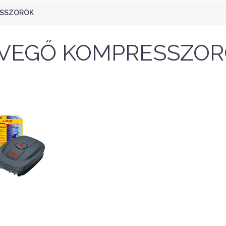
ESSZOROK
VEGŐ KOMPRESSZO
NEW
NEW
Nettó ár: 47,163 Ft
Aqua Week Pro/APP 
150 Inteligent Doub
Nettó ár: 1,567 Ft
quaLine TF kH Plus
Control Filter - Kül
50ml - folyékony kH
szűrő, fém
emelő
kifolyó/befolyóva
KOSÁRBA
KOSÁRBA