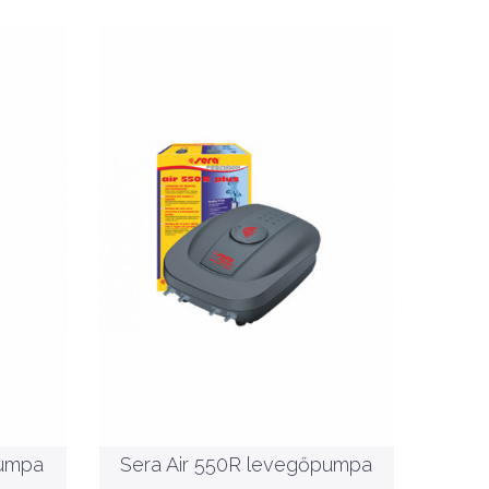
Nettó ár: 15,732 Ft
Sera Air 550R
levegőpumpa
KOSÁRBA
pumpa
Sera Air 550R levegőpumpa