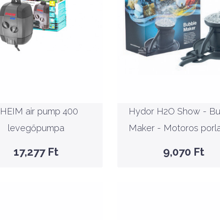
15,724 Ft
17,277 Ft
Nettó ár: 7,142 Ft
Hydor H2O Show 
Nettó ár: 12,381 Ft
HEIM air pump 400
Bubble Maker - Mot
levegőpumpa
porlasztó
HEIM air pump 400
Hydor H2O Show - Bu
KOSÁRBA
KOSÁRBA
levegőpumpa
Maker - Motoros porl
GYORSNÉZET
GYORSNÉZET
17,277 Ft
9,070 Ft