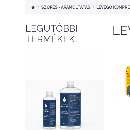
SZŰRÉS - ÁRAMOLTATÁS
LEVEGŐ KOMPR
LEGUTÓBBI
LE
TERMÉKEK
NEW
Nettó ár: 2,354 Ft
AquaLine TF kH Plus
A
500ml - folyékony kH
2
emelő
KOSÁRBA