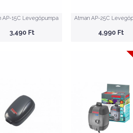
KOSÁRBA
KOSÁRBA
n AP-15C Levegőpumpa
Atman AP-25C Levegő
GYORSNÉZET
GYORSNÉZET
3,490 Ft
4,990 Ft
SALE
-8%
10,767 F
11,768 Ft
Nettó ár: 4,874 Ft