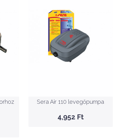
Nettó ár: 3,900 Ft
ító
Sera Air 110 levegőpumpa
KOSÁRBA
zorhoz
Sera Air 110 levegőpumpa
GYORSNÉZET
4,952 Ft