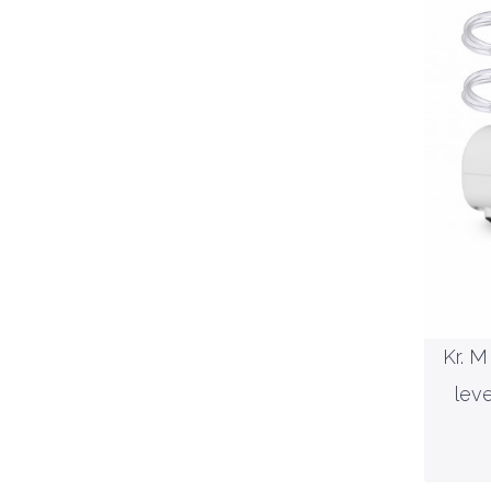
lev
Kr. 
lev