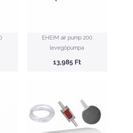
Nettó ár: 10,067 Ft
0
EHEIM air pump 200
levegőpumpa
0
EHEIM air pump 200
KOSÁRBA
levegőpumpa
GYORSNÉZET
13,985 Ft