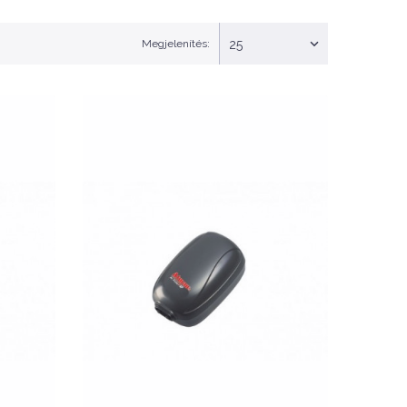
Megjelenítés:
25
Nettó ár: 0 Ft