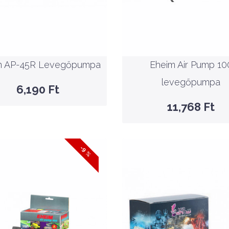
Nettó ár: 8,478 Ft
Atman AP-45R
Eheim Air Pump 10
Levegőpumpa
levegőpumpa
KOSÁRBA
KOSÁRBA
n AP-45R Levegőpumpa
Eheim Air Pump 10
GYORSNÉZET
levegőpumpa
GYORSNÉZET
6,190 Ft
11,768 Ft
-9 %
SALE
-8%