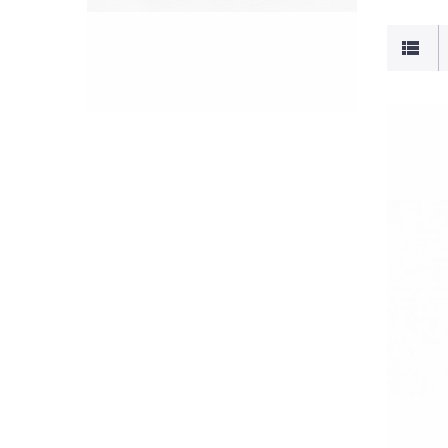
GYORSNÉZET