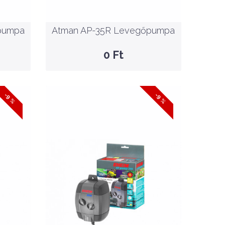
Atman AP-35R
Levegőpumpa
pumpa
Atman AP-35R Levegőpumpa
GYORSNÉZET
0 Ft
-9 %
-9 %
SALE
-8%
t
12,785 Ft
13,985 Ft