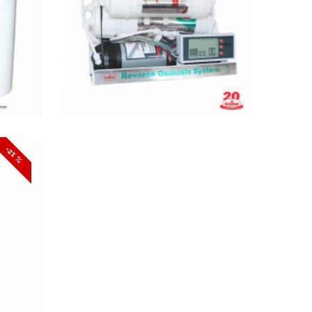
os
LCD
KOSÁRBA
GYORSNÉZET
t
-21 %
TY
B+UV