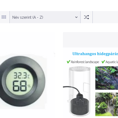
Név szerint (A - Z)
Nettó ár: 2,118 Ft
Nettó ár: 8,491 Ft
Aqua Week digitális
Aqua Week Ultrahan