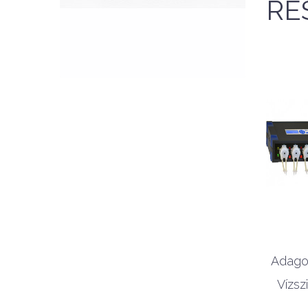
RÉ
GYORSNÉZET
Adagol
Vízsz