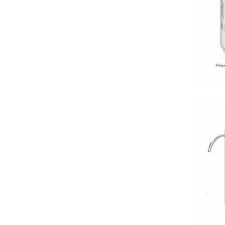
b
1
A.
A8