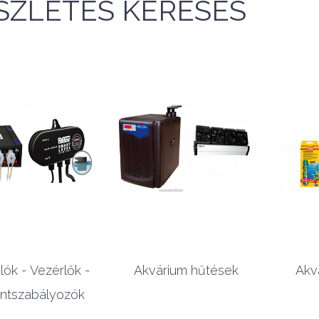
SZLETES KERESÉS
GYORSNÉZET
GYORSNÉZET
ók - Vezérlők -
Akvárium hűtések
Akv
intszabályozók