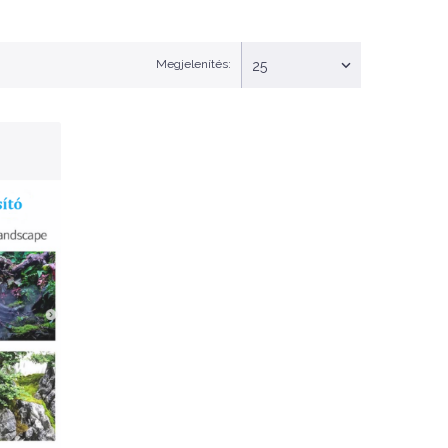
Megjelenítés:
25
gos