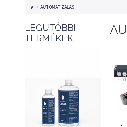
AUTOMATIZÁLÁS
LEGUTÓBBI
AU
TERMÉKEK
NEW
Nettó ár: 2,354 Ft
AquaLine TF kH Plus
A
500ml - folyékony kH
2
emelő
KOSÁRBA