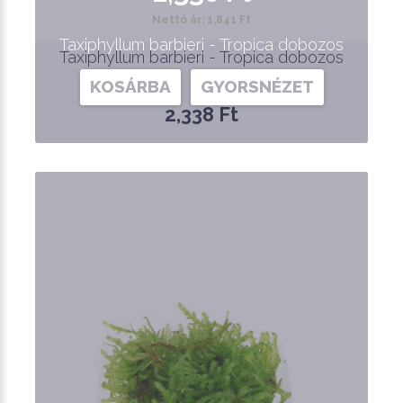
Nettó ár: 1,841 Ft
Taxiphyllum barbieri - Tropica dobozos
Taxiphyllum barbieri - Tropica dobozos
KOSÁRBA
GYORSNÉZET
2,338 Ft