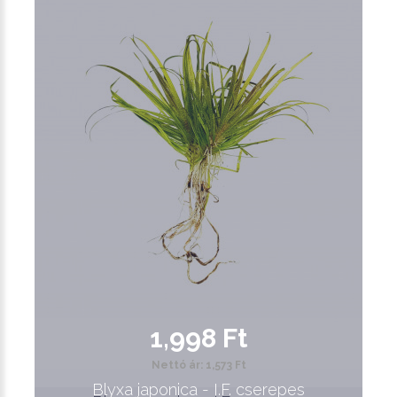
1,998 Ft
Nettó ár: 1,573 Ft
Blyxa japonica - I.F. cserepes