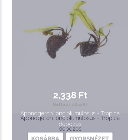
2,338 Ft
Nettó ár: 1,841 Ft
Aponogeton longiplumulosus - Tropica
Aponogeton longiplumulosus - Tropica
dobozos
dobozos
KOSÁRBA
GYORSNÉZET