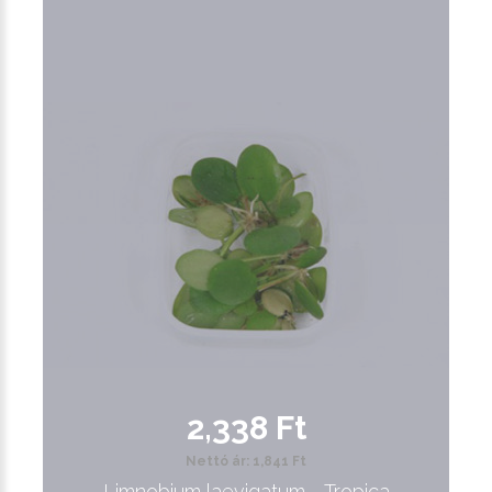
2,338 Ft
Nettó ár: 1,841 Ft
Limnobium laevigatum - Tropica