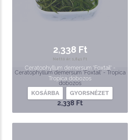
2,338 Ft
Nettó ár: 1,841 Ft
Ceratophyllum demersum 'Foxtail' -
Ceratophyllum demersum 'Foxtail' - Tropica
Tropica dobozos
dobozos
KOSÁRBA
GYORSNÉZET
2,338 Ft