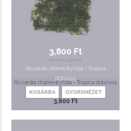
3,800 Ft
Nettó ár: 2,992 Ft
Riccardia chamedryfolia - Tropica
dobozos
Riccardia chamedryfolia - Tropica dobozos
KOSÁRBA
GYORSNÉZET
3,800 Ft