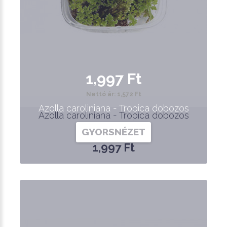
1,997 Ft
Nettó ár: 1,572 Ft
Azolla caroliniana - Tropica dobozos
Azolla caroliniana - Tropica dobozos
GYORSNÉZET
1,997 Ft