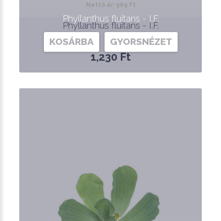
Nettó ár: 969 Ft
Phyllanthus fluitans - I.F.
Phyllanthus fluitans - I.F.
KOSÁRBA
GYORSNÉZET
1,230 Ft