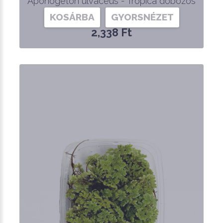
Aponogeton ulvaceus - Tropica dobozos
KOSÁRBA
GYORSNÉZET
2,338 Ft