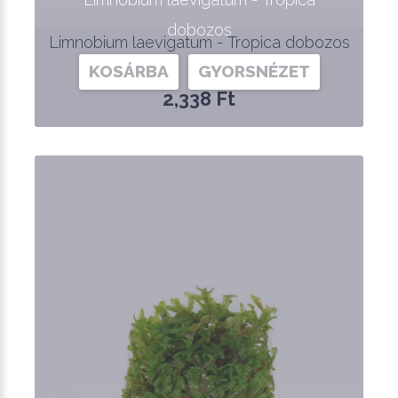
dobozos
Limnobium laevigatum - Tropica dobozos
KOSÁRBA
GYORSNÉZET
2,338 Ft