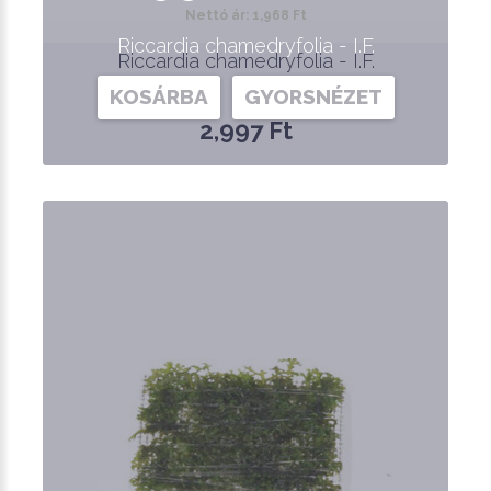
Nettó ár: 1,968 Ft
Riccardia chamedryfolia - I.F.
Riccardia chamedryfolia - I.F.
KOSÁRBA
GYORSNÉZET
2,997 Ft