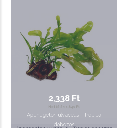
2,338 Ft
Nettó ár: 1,841 Ft
Aponogeton ulvaceus - Tropica
dobozos