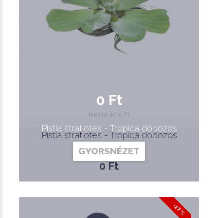
0 Ft
Nettó ár: 0 Ft
Pistia stratiotes - Tropica dobozos
Pistia stratiotes - Tropica dobozos
GYORSNÉZET
0 Ft
-17 %