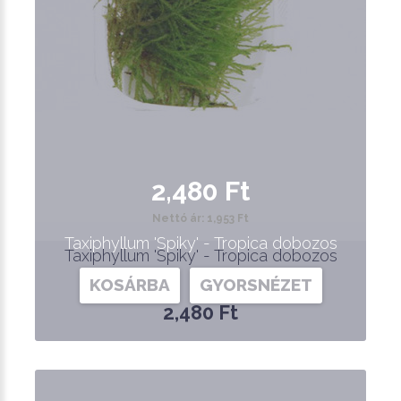
2,480 Ft
Nettó ár: 1,953 Ft
Taxiphyllum 'Spiky' - Tropica dobozos
Taxiphyllum 'Spiky' - Tropica dobozos
KOSÁRBA
GYORSNÉZET
2,480 Ft