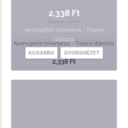
2,338 Ft
Nettó ár: 1,841 Ft
Aponogeton boivinianus - Tropica
dobozos
Aponogeton boivinianus - Tropica dobozos
KOSÁRBA
GYORSNÉZET
2,338 Ft