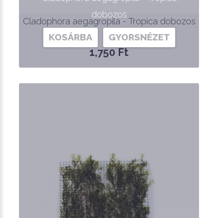
dobozos
Cladophora aegagropila - Tropica dobozos
KOSÁRBA
GYORSNÉZET
1,750 Ft