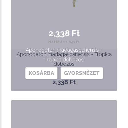
2,338 Ft
Nettó ár: 1,841 Ft
Aponogeton madagascariensis -
Aponogeton madagascariensis - Tropica
Tropica dobozos
dobozos
KOSÁRBA
GYORSNÉZET
2,338 Ft