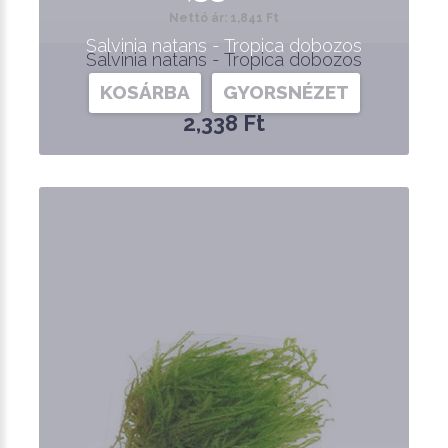
Nettó ár: 1,841 Ft
Salvinia natans - Tropica dobozos
Salvinia natans - Tropica dobozos
KOSÁRBA
GYORSNÉZET
2,338 Ft