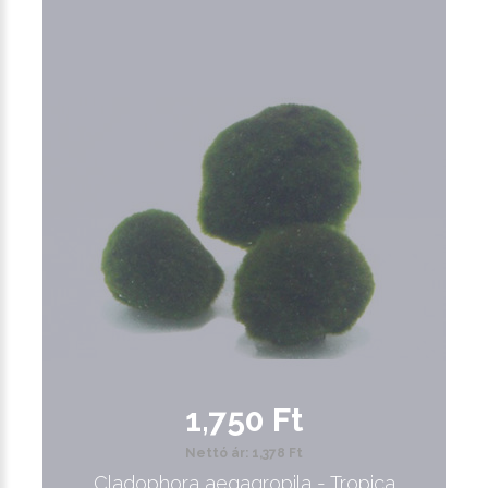
1,750 Ft
Nettó ár: 1,378 Ft
Cladophora aegagropila - Tropica