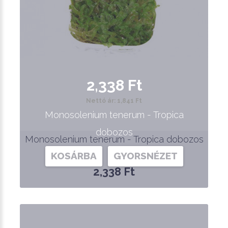
2,338 Ft
Nettó ár: 1,841 Ft
Monosolenium tenerum - Tropica
dobozos
Monosolenium tenerum - Tropica dobozos
KOSÁRBA
GYORSNÉZET
2,338 Ft