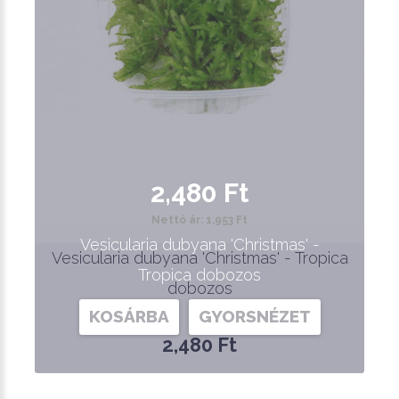
2,480 Ft
Nettó ár: 1,953 Ft
Vesicularia dubyana 'Christmas' -
Vesicularia dubyana 'Christmas' - Tropica
Tropica dobozos
dobozos
KOSÁRBA
GYORSNÉZET
2,480 Ft