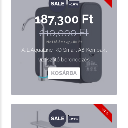
SALE
-10%
187,300 Ft
210,000 Ft
Nettó ár: 147,480 Ft
A..L AquaLine RO Smart A8 Kompakt
víztisztító berendezés
KOSÁRBA
-21 %
SALE
-21%