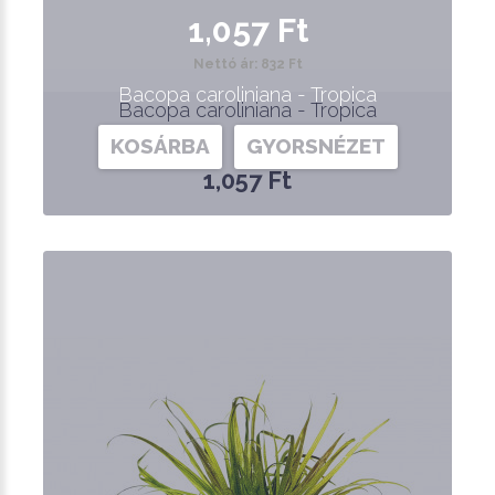
1,057 Ft
Nettó ár: 832 Ft
Bacopa caroliniana - Tropica
Bacopa caroliniana - Tropica
KOSÁRBA
GYORSNÉZET
1,057 Ft