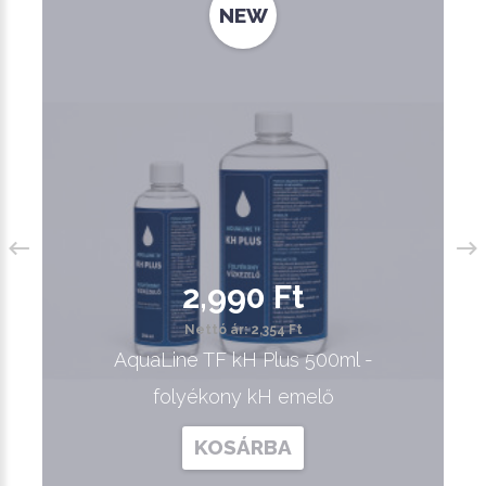
NEW
2,990 Ft
Nettó ár: 2,354 Ft
AquaLine TF kH Plus 500ml -
folyékony kH emelő
KOSÁRBA