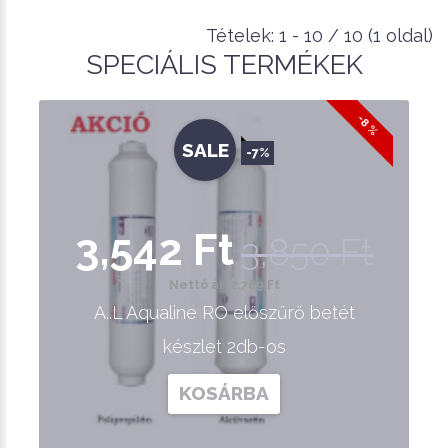
Tételek: 1 - 10 / 10 (1 oldal)
SPECIÁLIS TERMÉKEK
-8 %
SALE
-7%
3,542 Ft
3,850 Ft
Nettó ár: 2,789 Ft
A..L Aqualine RO előszűrő betét
készlet 2db-os
KOSÁRBA