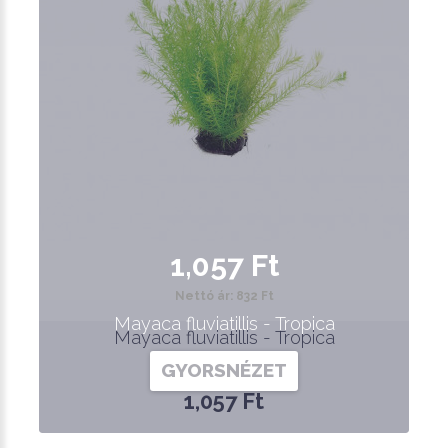
1,057 Ft
Nettó ár: 832 Ft
Mayaca fluviatillis - Tropica
Mayaca fluviatillis - Tropica
GYORSNÉZET
1,057 Ft