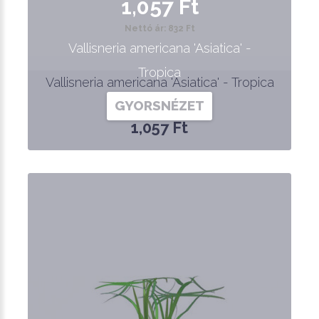
1,057 Ft
Nettó ár: 832 Ft
Vallisneria americana 'Asiatica' -
Tropica
Vallisneria americana 'Asiatica' - Tropica
GYORSNÉZET
1,057 Ft