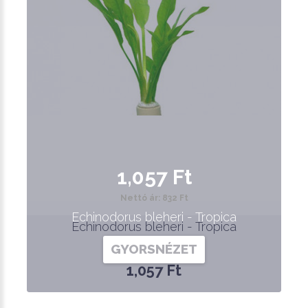
1,057 Ft
Nettó ár: 832 Ft
Echinodorus bleheri - Tropica
Echinodorus bleheri - Tropica
GYORSNÉZET
1,057 Ft