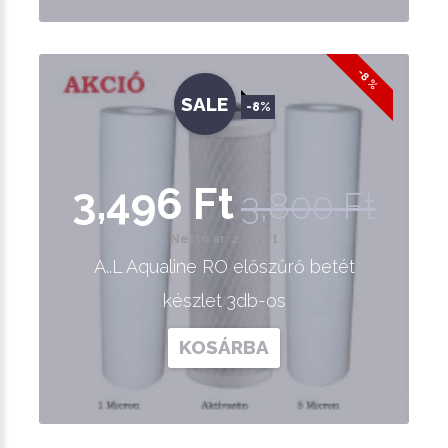
-8 %
SALE
-8%
3,496 Ft
3,800 Ft
Nettó ár: 2,753 Ft
A..L Aqualine RO előszűrő betét
készlet 3db-os
KOSÁRBA