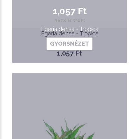
1,057 Ft
Nettó ár: 832 Ft
Egeria densa - Tropica
Egeria densa - Tropica
GYORSNÉZET
1,057 Ft