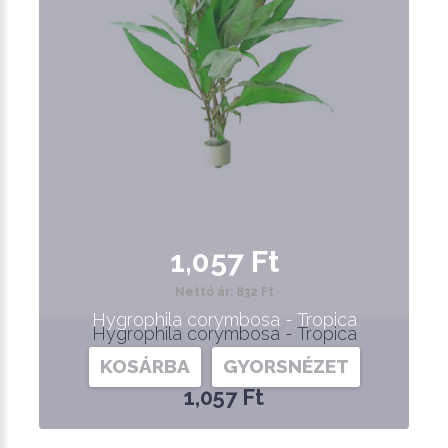
1,057 Ft
Nettó ár: 832 Ft
Hygrophila corymbosa - Tropica
Hygrophila corymbosa - Tropica
KOSÁRBA
GYORSNÉZET
1,057 Ft