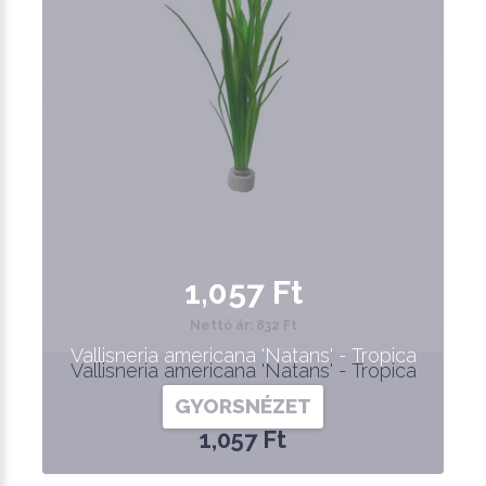
1,057 Ft
Nettó ár: 832 Ft
Vallisneria americana 'Natans' - Tropica
Vallisneria americana 'Natans' - Tropica
GYORSNÉZET
1,057 Ft