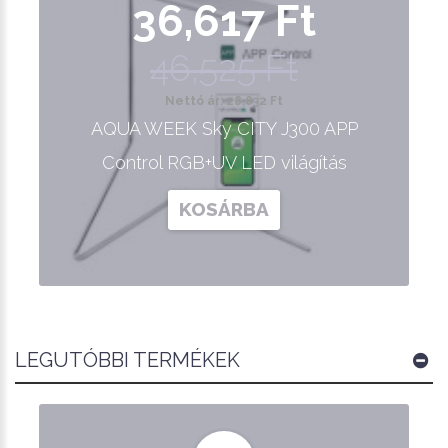
36,617 Ft
46,525 Ft
Nettó ár: 28,832 Ft
AQUA WEEK Sky CITY J300 APP
Control RGB+UV LED világítás
KOSÁRBA
LEGUTÓBBI TERMÉKEK