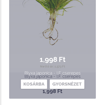
1,998 Ft
Nettó ár: 1,573 Ft
Blyxa japonica - I.F. cserepes
Blyxa japonica - I.F. cserepes
KOSÁRBA
GYORSNÉZET
1,998 Ft