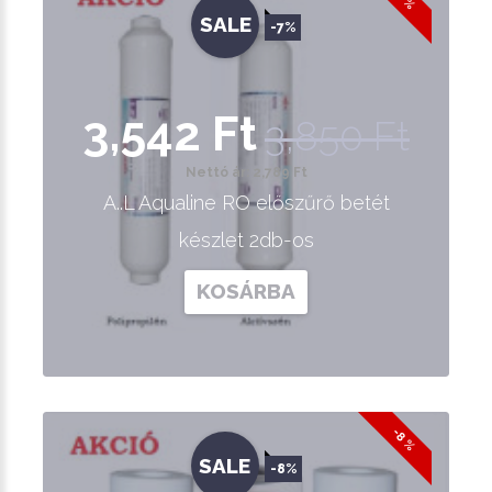
SALE
-7%
3,542 Ft
3,850 Ft
Nettó ár: 2,789 Ft
A..L Aqualine RO előszűrő betét
készlet 2db-os
KOSÁRBA
-8 %
SALE
-8%