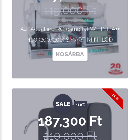
119,000 Ft
Nettó ár: 84,882 Ft
A..L AquaLine RO osmo NEW LINE A++
400 (200/200) SMART MINI LCD
KOSÁRBA
-11 %
SALE
-10%
187,300 Ft
210,000 Ft