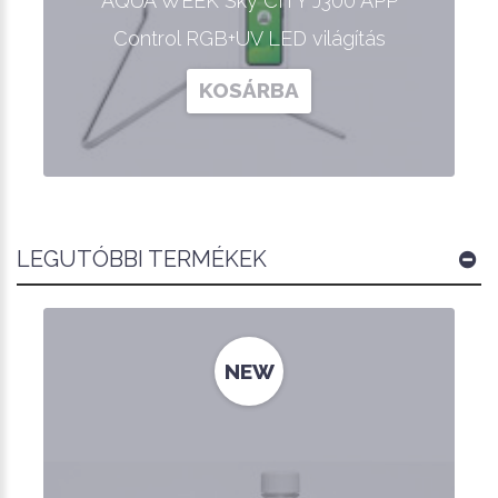
AQUA WEEK Sky CITY J300 APP
Control RGB+UV LED világítás
KOSÁRBA
LEGUTÓBBI TERMÉKEK
NEW