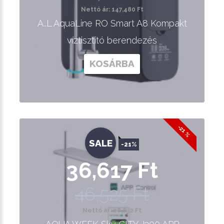
Nettó ár: 147,480 Ft
A..L AquaLine RO Smart A8 Kompakt
víztisztító berendezés
KOSÁRBA
-21 %
SALE
-21%
36,617 Ft
46,525 Ft
Nettó ár: 28,832 Ft