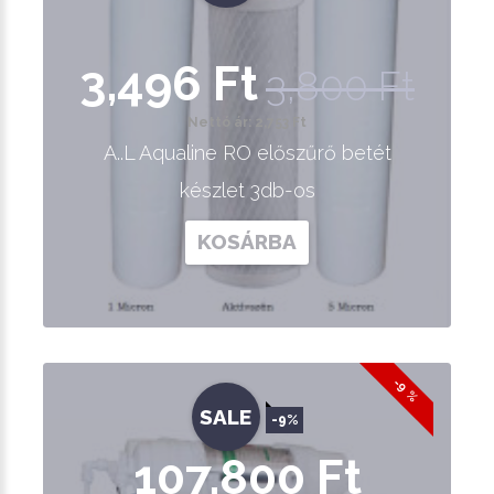
3,496 Ft
3,800 Ft
Nettó ár: 2,753 Ft
A..L Aqualine RO előszűrő betét
készlet 3db-os
KOSÁRBA
-9 %
SALE
-9%
107,800 Ft