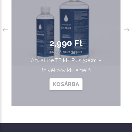
2,990 Ft
Nettó ár: 2,354 Ft
AquaLine TF kH Plus 500ml -
folyékony kH emelő
KOSÁRBA